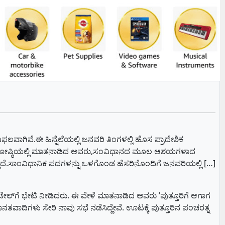
ಾಗಿವೆ.ಈ ಹಿನ್ನೆಲೆಯಲ್ಲಿ ಜನವರಿ ತಿಂಗಳಲ್ಲಿ ಹೊಸ ಪ್ರಾದೇಶಿಕ
ದ್ದಿಗೋಷ್ಠಿಯಲ್ಲಿ ಮಾತನಾಡಿದ ಅವರು,ಸಂವಿಧಾನದ ಮೂಲ ಆಶಯಗಳಾದ
ದೆ.ಸಾಂವಿಧಾನಿಕ ಪದಗಳನ್ನು ಒಳಗೊಂಡ ಹೆಸರಿನೊಂದಿಗೆ ಜನವರಿಯಲ್ಲಿ […]
ೊಟೇಲ್‌ಗೆ ಭೇಟಿ ನೀಡಿದರು. ಈ ವೇಳೆ ಮಾತನಾಡಿದ ಅವರು ʼಪುತ್ತೂರಿಗೆ ಆಗಾಗ
ನತವಾದಿಗಳು ಸೇರಿ ನಾವು ಸಭೆ ನಡೆಸಿದ್ದೇವೆ. ಊಟಕ್ಕೆ ಪುತ್ತೂರಿನ ಪಂಚರತ್ನ