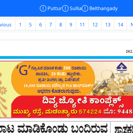

Puttur

Sullia

Belthangady
vious
1
5
6
7
8
9
11
12
13
14