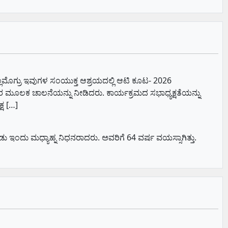
ಲಮೊಗ್ರು ಇವುಗಳ ಸಂಯುಕ್ತ ಆಶ್ರಯದಲ್ಲಿ ಆಟಿ ಕೂಟ- 2026
ರ ಮೂಲಕ ಚಾಲನೆಯನ್ನು ನೀಡಿದರು. ಕಾರ್ಯಕ್ರಮದ ಸಭಾಧ್ಯಕ್ಷತೆಯನ್ನು
್ಷ […]
ಂದು ಮಧ್ಯಾಹ್ನ ನಿಧನರಾದರು. ಅವರಿಗೆ 64 ವರ್ಷ ವಯಸ್ಸಾಗಿತ್ತು.