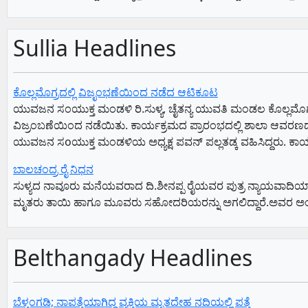
Sullia Headlines
ಕೊಲ್ಲಮೊಗ್ರದಲ್ಲಿ ವಿಜೃಂಭಣೆಯಿಂದ ನಡೆದ ಆಟಿಕೂಟ
ಯುವಜನ ಸಂಯುಕ್ತ ಮಂಡಳಿ ರಿ.ಸುಳ್ಯ, ಚೈತನ್ಯ ಯುವತಿ ಮಂಡಲ ಕೊಲ್ಲಮೊಗ್ರ
ವಿಜ್ರಂಬಣೆಯಿಂದ ನಡೆಯಿತು. ಕಾರ್ಯಕ್ರಮದ ಪ್ರಾರಂಭದಲ್ಲಿ ಶಾಲಾ ಆವರಣದ
ಯುವಜನ ಸoಯುಕ್ತ ಮಂಡಳಿಯ ಅಧ್ಯಕ್ಷ ಪವನ್ ಪಲ್ಲತಡ್ಕ ವಹಿಸಿದ್ದರು. ಕಾರ್ಯಕ
ಬಾಲಚಂದ್ರ ರೈ ನಿಧನ
ಸುಳ್ಯದ ನಾವೂರು ಮನೆಯವರಾದ ದಿ.ಶೀನಪ್ಪ ರೈಯವರ ಪುತ್ರ ನ್ಯಾಯವಾದಿಯಾಗ
ಮೃತರು ತಾಯಿ ಹಾಗೂ ಮೂವರು ಸಹೋದರಿಯರನ್ನು ಅಗಲಿದ್ದಾರೆ.ಅವರ ಅಂತ್ಯ 
Belthangady Headlines
ಬೆಳ್ತಂಗಡಿ; ನಾಪತ್ತೆಯಾಗಿದ್ದ ವ್ಯಕ್ತಿಯ ಮೃತದೇಹ ನದಿಯಲ್ಲಿ ಪತ್ತೆ