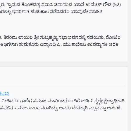
ಕೊಯ್ಯೂರು ಗ್ರಾಮದ ಕೊಂಕದಡ್ಕ ನಿವಾಸಿ ಚಿದಾನಂದ ಯಾನೆ ಉಮೇಶ್ ಗೌಡ (52)
ಬಂದಿರಲಿಲ್ಲ ಇವರಿಗಾಗಿ ಹುಡುಕಾಟ ನಡೆಸಿದರೂ ಯಾವುದೇ ಮಾಹಿತಿ
ಆ. 8ರಂದು ಲಾಯಿಲ ಶ್ರೀ ಸುಬ್ರಹ್ಮಣ್ಯ ಸಭಾ ಭವನದಲ್ಲಿ ನಡೆಯಿತು. ರೋಟರಿ
ತಿಥಿಗಳಾಗಿ ತುಮಕೂರು ವಿದ್ಯಾನಿಧಿ ಪಿ. ಯು.ಕಾಲೇಜು ಉಪನ್ಯಾಸಕಿ ಆರತಿ
ು ಮನವಿ
ನೀಡಿದರು. ಗಾಣಿಗ ಸಮಾಜ ಮುಖಂಡರೊಂದಿಗೆ ಚರ್ಚಿಸಿ ರೈಲ್ವೇ ಕ್ಷೇತ್ರಾಧಿಕಾರಿ
ೆ ಸಫಲಿಗ ಸಮಾಜ ಬಾಂಧವರಾಗಿದ್ದು, ಅವರು ದೇಶಕ್ಕಾಗಿ ಎಲ್ಲವನ್ನೂ ಅರ್ಪಣೆ