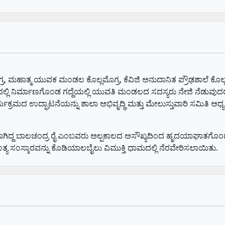
, ಮಹಾತ್ಮ ಯುವಕ ಮಂಡಲ ಕೊಲ್ಲಮೊಗ್ರ, ಕೆವಿಜಿ ಅನುದಾನಿತ ಪ್ರೌಢಶಾಲೆ ಕೊಲ್
ಲ್ಲಿ ನಿರ್ಮಾಣಗೊಂಡ ಗದ್ದೆಯಲ್ಲಿ ಯುವತಿ ಮಂಡಲದ ಸದಸ್ಯರು ನೇಜಿ ನೆಡುವುದ
್ರಮದ ಉದ್ಘಾಟನೆಯನ್ನು ಶಾಲಾ ಅಭಿವೃದ್ಧಿ ಮತ್ತು ಮೇಲುಸ್ತುವಾರಿ ಸಮಿತಿ ಅಧ್ಯಕ
ಿದ್ದ ಬಾಲಚಂದ್ರ ರೈ ಎಂಬವರು ಅಲ್ಪಕಾಲದ ಅಸೌಖ್ಯದಿಂದ ಹೃದಯಾಘಾತಗೊಂಡು ಇ
ಸಂಸ್ಕಾರವನ್ನು ಕೊಡಿಯಾಲಬೈಲು ವಿಮುಕ್ತಿ ಧಾಮದಲ್ಲಿ ನೆರವೇರಿಸಲಾಯಿತು.