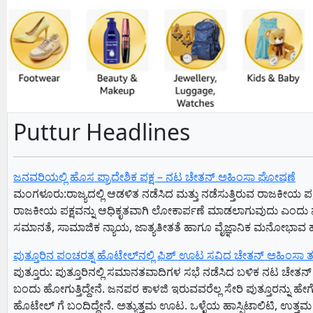
Puttur Headlines
ಜನವರಿಯಲ್ಲಿ ಹೊಸ ಪ್ರಾದೇಶಿಕ ಪಕ್ಷ – ನಟ ಚೇತನ್ ಅಹಿಂಸಾ ಘೋಷಣೆ
ಮಂಗಳೂರು:ರಾಜ್ಯದಲ್ಲಿ ಆಡಳಿತ ನಡೆಸಿದ ಮತ್ತು ನಡೆಸುತ್ತಿರುವ ರಾಜಕೀಯ ಪ
ರಾಜಕೀಯ ಪಕ್ಷವನ್ನು ಆಧಿಕೃತವಾಗಿ ಲೋಕಾರ್ಪಣೆ ಮಾಡಲಾಗುವುದು ಎಂದು
ಸಮಾನತೆ, ಸಾಮಾಜಿಕ ನ್ಯಾಯ, ಜಾತ್ಯತೀತತೆ ಹಾಗೂ ವೈಜ್ಞಾನಿಕ ಮನೋಭಾವ 
ಪುತ್ತೂರಿನ ಪಂಚರತ್ನ ಹೊಟೇಲ್‌ನಲ್ಲಿ ಫಿಶ್‌ ಊಟ ಸವಿದ ಚೇತನ್‌ ಅಹಿಂಸಾ
ಪುತ್ತೂರು: ಪುತ್ತೂರಿನಲ್ಲಿ ಸಮಾನತವಾದಿಗಳ ಸಭೆ ನಡೆಸಿದ ಬಳಿಕ ನಟ ಚೇತನ್
ಬಂದು ಹೋಗುತ್ತಿದ್ದೇನೆ. ಜನಪರ ಕಾಳಜಿ ಇರುವವರೆಲ್ಲ ಸೇರಿ ಪುತ್ತೂರನ್ನು ಹ
ಹೊಟೇಲ್‌ ಗೆ ಬಂದಿದ್ದೇನೆ. ಅತ್ಯುತ್ತಮ ಊಟ. ಒಳ್ಳೆಯ ಹಾಸ್ಪಿಟಾಲಿಟಿ, ಉತ್ತಮ 