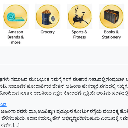
ಕ್ಷಗಳು ಸಮಾಜದ ಮೂಲಭೂತ ಸಮಸ್ಯೆಗಳಿಗೆ ಪರಿಹಾರ ನೀಡುವಲ್ಲಿ ಸಂಪೂರ್ಣ ವಿಫಲವ
 ನಟ, ಸಾಮಾಜಿಕ ಹೋರಾಟಗಾರ ಚೇತನ್ ಅಹಿಂಸಾ ಹೇಳಿದ್ದಾರೆ.ನಗರದಲ್ಲಿ ಸು
ಹೊಂದಿರುವ ನೂತನ ರಾಜಕೀಯ ಪಕ್ಷದ ನೋಂದಣಿ ಪ್ರಕ್ರಿಯೆ ಅಂತಿಮ ಹಂತದಲ್ಲಿ
 ತಂಡ
‌ ಅಹಿಂಸಾ ರವರು ರಾತ್ರಿ ಊಟಕ್ಕಾಗಿ ಪುತ್ತೂರಿನ ಕೋರ್ಟು ರಸ್ತೆಯ ಪಂಚರತ್ನ ಹ
ೇಗೆ ಬೆಳೆಸಬಹುದು, ಕರಾವಳಿಯನ್ನು ಹೇಗೆ ಅಭಿವೃದ್ಧಿಪಡಿಸಬಹುದು ಎಂಬುದಕ್ಕೆ ಸಮಾ
ಸರ್ವ್‌, […]