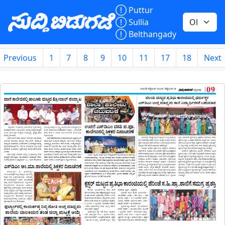

Puttur

Sullia

Belthangady
Previous
1
7
8
9
10
11
17
18
Next