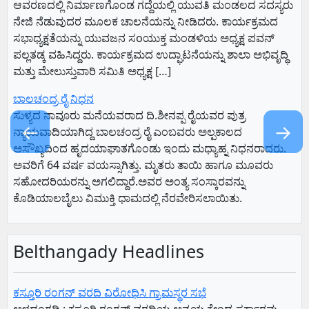
ಆವರಣದಲ್ಲಿ ನಿರ್ಮಾಣಗೊಂಡ ಗದ್ದೆಯಲ್ಲಿ ಯುವತಿ ಮಂಡಲದ ಸದಸ್ಯರು
ನೇಜಿ ನೆಡುವುದರ ಮೂಲಕ ಚಾಲನೆಯನ್ನು ನೀಡಿದರು. ಕಾರ್ಯಕ್ರಮದ
ಸಭಾಧ್ಯಕ್ಷತೆಯನ್ನು ಯುವಜನ ಸoಯುಕ್ತ ಮಂಡಳಿಯ ಅಧ್ಯಕ್ಷ ಪವನ್
ಪಲ್ಲತಡ್ಕ ವಹಿಸಿದ್ದರು. ಕಾರ್ಯಕ್ರಮದ ಉದ್ಘಾಟನೆಯನ್ನು ಶಾಲಾ ಅಭಿವೃದ್ಧಿ
ಮತ್ತು ಮೇಲುಸ್ತುವಾರಿ ಸಮಿತಿ ಅಧ್ಯಕ್ಷ […]
ಬಾಲಚಂದ್ರ ರೈ ನಿಧನ
ಸುಳ್ಯದ ನಾವೂರು ಮನೆಯವರಾದ ದಿ.ಶೀನಪ್ಪ ರೈಯವರ ಪುತ್ರ
←
→
ನ್ಯಾಯವಾದಿಯಾಗಿದ್ದ ಬಾಲಚಂದ್ರ ರೈ ಎಂಬವರು ಅಲ್ಪಕಾಲದ
ಅಸೌಖ್ಯದಿಂದ ಹೃದಯಾಘಾತಗೊಂಡು ಇಂದು ಮಧ್ಯಾಹ್ನ ನಿಧನರಾದರು.
ಅವರಿಗೆ 64 ವರ್ಷ ವಯಸ್ಸಾಗಿತ್ತು. ಮೃತರು ತಾಯಿ ಹಾಗೂ ಮೂವರು
ಸಹೋದರಿಯರನ್ನು ಅಗಲಿದ್ದಾರೆ.ಅವರ ಅಂತ್ಯ ಸಂಸ್ಕಾರವನ್ನು
ಕೊಡಿಯಾಲಬೈಲು ವಿಮುಕ್ತಿ ಧಾಮದಲ್ಲಿ ನೆರವೇರಿಸಲಾಯಿತು.
Belthangady Headlines
ಕಸ್ತೂರಿ ರಂಗನ್ ವರದಿ ವಿರೋಧಿಸಿ ಗ್ರಾಮಸ್ಥರ ಸಭೆ