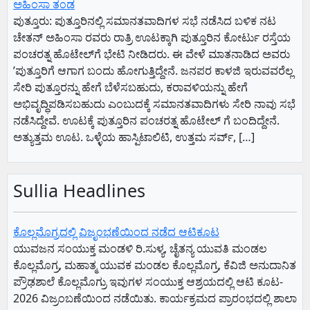
ಅಹಿಂಸಾ ತಂಡ
ಪುತ್ತೂರು: ಪುತ್ತೂರಿನಲ್ಲಿ ಸಮಾನತವಾದಿಗಳ ಸಭೆ ನಡೆಸಿದ ಬಳಿಕ ನಟ
ಚೇತನ್‌ ಅಹಿಂಸಾ ರವರು ರಾತ್ರಿ ಊಟಕ್ಕಾಗಿ ಪುತ್ತೂರಿನ ಕೋರ್ಟು ರಸ್ತೆಯ
ಪಂಚರತ್ನ ಹೊಟೇಲ್‌ಗೆ ಭೇಟಿ ನೀಡಿದರು. ಈ ವೇಳೆ ಮಾತನಾಡಿದ ಅವರು
ʼಪುತ್ತೂರಿಗೆ ಆಗಾಗ ಬಂದು ಹೋಗುತ್ತಿದ್ದೇನೆ. ಜನಪರ ಕಾಳಜಿ ಇರುವವರೆಲ್ಲ
ಸೇರಿ ಪುತ್ತೂರನ್ನು ಹೇಗೆ ಬೆಳೆಸಬಹುದು, ಕರಾವಳಿಯನ್ನು ಹೇಗೆ
ಅಭಿವೃದ್ಧಿಪಡಿಸಬಹುದು ಎಂಬುದಕ್ಕೆ ಸಮಾನತವಾದಿಗಳು ಸೇರಿ ನಾವು ಸಭೆ
ನಡೆಸಿದ್ದೇವೆ. ಊಟಕ್ಕೆ ಪುತ್ತೂರಿನ ಪಂಚರತ್ನ ಹೊಟೇಲ್‌ ಗೆ ಬಂದಿದ್ದೇನೆ.
ಅತ್ಯುತ್ತಮ ಊಟ. ಒಳ್ಳೆಯ ಹಾಸ್ಪಿಟಾಲಿಟಿ, ಉತ್ತಮ ಸರ್ವ್‌, […]
Sullia Headlines
ಕೊಲ್ಲಮೊಗ್ರದಲ್ಲಿ ವಿಜೃಂಭಣೆಯಿಂದ ನಡೆದ ಆಟಿಕೂಟ
ಯುವಜನ ಸಂಯುಕ್ತ ಮಂಡಳಿ ರಿ.ಸುಳ್ಯ, ಚೈತನ್ಯ ಯುವತಿ ಮಂಡಲ
ಕೊಲ್ಲಮೊಗ್ರ, ಮಹಾತ್ಮ ಯುವಕ ಮಂಡಲ ಕೊಲ್ಲಮೊಗ್ರ, ಕೆವಿಜಿ ಅನುದಾನಿತ
ಪ್ರೌಢಶಾಲೆ ಕೊಲ್ಲಮೊಗ್ರು ಇವುಗಳ ಸಂಯುಕ್ತ ಆಶ್ರಯದಲ್ಲಿ ಆಟಿ ಕೂಟ-
2026 ವಿಜ್ರಂಬಣೆಯಿಂದ ನಡೆಯಿತು. ಕಾರ್ಯಕ್ರಮದ ಪ್ರಾರಂಭದಲ್ಲಿ ಶಾಲಾ