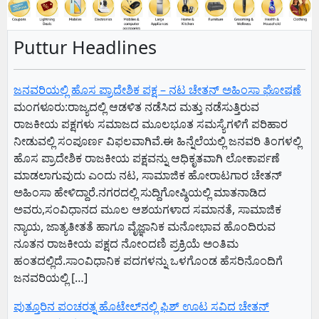
Puttur Headlines
ಜನವರಿಯಲ್ಲಿ ಹೊಸ ಪ್ರಾದೇಶಿಕ ಪಕ್ಷ – ನಟ ಚೇತನ್ ಅಹಿಂಸಾ ಘೋಷಣೆ
ಮಂಗಳೂರು:ರಾಜ್ಯದಲ್ಲಿ ಆಡಳಿತ ನಡೆಸಿದ ಮತ್ತು ನಡೆಸುತ್ತಿರುವ
ರಾಜಕೀಯ ಪಕ್ಷಗಳು ಸಮಾಜದ ಮೂಲಭೂತ ಸಮಸ್ಯೆಗಳಿಗೆ ಪರಿಹಾರ
ನೀಡುವಲ್ಲಿ ಸಂಪೂರ್ಣ ವಿಫಲವಾಗಿವೆ.ಈ ಹಿನ್ನೆಲೆಯಲ್ಲಿ ಜನವರಿ ತಿಂಗಳಲ್ಲಿ
ಹೊಸ ಪ್ರಾದೇಶಿಕ ರಾಜಕೀಯ ಪಕ್ಷವನ್ನು ಆಧಿಕೃತವಾಗಿ ಲೋಕಾರ್ಪಣೆ
ಮಾಡಲಾಗುವುದು ಎಂದು ನಟ, ಸಾಮಾಜಿಕ ಹೋರಾಟಗಾರ ಚೇತನ್
ಅಹಿಂಸಾ ಹೇಳಿದ್ದಾರೆ.ನಗರದಲ್ಲಿ ಸುದ್ದಿಗೋಷ್ಠಿಯಲ್ಲಿ ಮಾತನಾಡಿದ
ಅವರು,ಸಂವಿಧಾನದ ಮೂಲ ಆಶಯಗಳಾದ ಸಮಾನತೆ, ಸಾಮಾಜಿಕ
ನ್ಯಾಯ, ಜಾತ್ಯತೀತತೆ ಹಾಗೂ ವೈಜ್ಞಾನಿಕ ಮನೋಭಾವ ಹೊಂದಿರುವ
ನೂತನ ರಾಜಕೀಯ ಪಕ್ಷದ ನೋಂದಣಿ ಪ್ರಕ್ರಿಯೆ ಅಂತಿಮ
ಹಂತದಲ್ಲಿದೆ.ಸಾಂವಿಧಾನಿಕ ಪದಗಳನ್ನು ಒಳಗೊಂಡ ಹೆಸರಿನೊಂದಿಗೆ
ಜನವರಿಯಲ್ಲಿ […]
ಪುತ್ತೂರಿನ ಪಂಚರತ್ನ ಹೊಟೇಲ್‌ನಲ್ಲಿ ಫಿಶ್‌ ಊಟ ಸವಿದ ಚೇತನ್‌