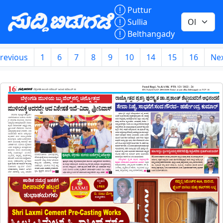

Puttur

Sullia

Belthangady
revious
1
6
7
8
9
10
14
15
16
Ne