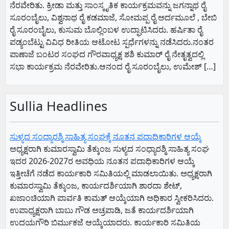
ನೆರವೇರಿತು. ಕ್ರೀಡಾ ಮತ್ತು ಸಾಂಸ್ಕೃತಿಕ ಕಾರ್ಯಕ್ರಮವನ್ನು ಜಗನ್ನಾಥ ರೈ
ಸೂರಂಬೈಲು, ವಿಶ್ವನಾಥ ರೈ ಕಡಮಾಜೆ, ಸೋಮಪ್ಪ ರೈ ಅರ್ದಮೂಲೆ , ಬೇಬಿ
ರೈ ಸೂರಂಬೈಲು, ಕುಸುಮ ಬೊಲ್ಲಿಂಬಳ ಉದ್ಘಾಟಿಸಿದರು. ಹರ್ಷಿತಾ ರೈ
ಪಡ್ಯಂಬೆಟ್ಟು ವಿವಿಧ ರೀತಿಯ ಆಟೋಟ ಸ್ಪರ್ಧೆಗಳನ್ನು ನಡೆಸಿದರು.ನಂತರ
ಪಾಣಾಜೆ ಬಂಟರ ಸಂಘದ ಗೌರವಾಧ್ಯಕ್ಷ ಶಶಿ ಕುಮಾರ್ ರೈ ನೇತೃತ್ವದಲ್ಲಿ
ಸಭಾ ಕಾರ್ಯಕ್ರಮ ನೆರವೇರಿತು.ಆನಂದ ರೈ ಸೂರಂಬೈಲು, ಉಮೇಶ್ […]
Sullia Headlines
ಸುಳ್ಯದ ಸಂಧ್ಯಾರಶ್ಮಿ ಸಾಹಿತ್ಯ ಸಂಘಕ್ಕೆ ನೂತನ ಪದಾಧಿಕಾರಿಗಳ ಆಯ್ಕೆ
ಅಧ್ಯಕ್ಷರಾಗಿ ಕುಮಾರಸ್ವಾಮಿ ತೆಕ್ಕುಂಜ ಸುಳ್ಯದ ಸಂಧ್ಯಾರಶ್ಮಿ ಸಾಹಿತ್ಯ ಸಂಘ
ಇದರ 2026-2027ರ ಅವಧಿಯ ನೂತನ ಪದಾಧಿಕಾರಿಗಳ ಆಯ್ಕೆ
ಇತ್ತೀಚೆಗೆ ನಡೆದ ಕಾರ್ಯಕಾರಿ ಸಮಿತಿಯಲ್ಲಿ ಮಾಡಲಾಯಿತು. ಅಧ್ಯಕ್ಷರಾಗಿ
ಕುಮಾರಸ್ವಾಮಿ ತೆಕ್ಕುಂಜ, ಕಾರ್ಯದರ್ಶಿಯಾಗಿ ಶಾರದಾ ಶೇಟ್,
ಖಜಾಂಚಿಯಾಗಿ ಪಾರ್ವತಿ ಕಾಮತ್ ಆಯ್ಕೆಯಾಗಿ ಅಧಿಕಾರ ಸ್ವೀಕರಿಸಿದರು.
ಉಪಾಧ್ಯಕ್ಷರಾಗಿ ಬಾಬು ಗೌಡ ಅಚ್ರಪಾಡಿ, ಜತೆ ಕಾರ್ಯದರ್ಶಿಯಾಗಿ
ಉದಯಗೌರಿ ಬಿರ್ಮುಕಜೆ ಆಯ್ಕೆಯಾದರು. ಕಾರ್ಯಕಾರಿ ಸಮಿತಿಯ