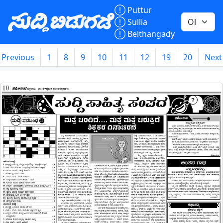

Puttur

Sullia

Belthangady
Previous
1
8
9
10
11
12
19
20
Next