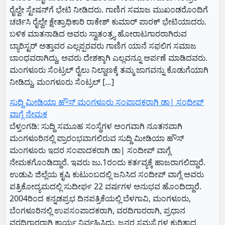
ರೈಲ್ವೇ ಸ್ಟೇಷನ್‌ಗೆ ಭೇಟಿ ನೀಡಿದರು. ಗಾಣಿಗ ಸಮಾಜ ಮುಖಂಡರೊಂದಿಗೆ
ಚರ್ಚಿಸಿ ರೈಲ್ವೇ ಕ್ಷೇತ್ರಾಧಿಕಾರಿ ರಾಕೇಶ್‌ ಕುಮಾರ್‌ ಪಾರಕ್‌ ಭೇಟಿಯಾದರು.
ಬಳಿಕ ಮಾತನಾಡಿದ ಅವರು ಸ್ವಾತಂತ್ರ್ಯ ಹೋರಾಟಗಾರರಾಗಿರುವ
ಬ್ಯಾರಿಸ್ಟರ್‌ ಅತ್ತಾವರ ಎಲ್ಲಪ್ಪರವರು ಗಾಣಿಗ ಯಾನೆ ಸಫಲಿಗ ಸಮಾಜ
ಬಾಂಧವರಾಗಿದ್ದು, ಅವರು ದೇಶಕ್ಕಾಗಿ ಎಲ್ಲವನ್ನೂ ಅರ್ಪಣೆ ಮಾಡಿದವರು.
ಮಂಗಳೂರು ಸೆಂಟ್ರಲ್‌ ರೈಲು ನಿಲ್ದಾಣಕ್ಕೆ ತಮ್ಮ ಜಾಗವನ್ನು ಕೊಡುಗೆಯಾಗಿ
ನೀಡಿದ್ದು, ಮಂಗಳೂರು ಸೆಂಟ್ರಲ್‌ […]
ಸುದ್ದಿ ಮೀಡಿಯಾ ಹೌಸ್ ಮಂಗಳೂರು ಸಂಪಾದಕರಾಗಿ ಡಾ| ಸಂದೀಪ್
ವಾಗ್ಲೆ ನೇಮಕ
ಬೆಳ್ತಂಗಡಿ: ಸುದ್ದಿ ಸಮೂಹ ಸಂಸ್ಥೆಗಳ ಅಂಗವಾಗಿ ನೂತನವಾಗಿ
ಮಂಗಳೂರಿನಲ್ಲಿ ಪ್ರಾರಂಭವಾಗಲಿರುವ ಸುದ್ದಿ ಮೀಡಿಯಾ ಹೌಸ್
ಮಂಗಳೂರು ಇದರ ಸಂಪಾದಕರಾಗಿ ಡಾ| ಸಂದೀಪ್ ವಾಗ್ಲೆ
ನೇಮಕಗೊಂಡಿದ್ದಾರೆ. ಇವರು ಜು.1ರಂದು ಕರ್ತವ್ಯಕ್ಕೆ ಹಾಜರಾಗಲಿದ್ದಾರೆ.
ಉಡುಪಿ ಜಿಲ್ಲೆಯ ಕೃಷಿ ಕುಟುಂಬದಲ್ಲಿ ಜನಿಸಿದ ಸಂದೀಪ್ ವಾಗ್ಲೆ ಅವರು
ಪತ್ರಿಕೋದ್ಯಮದಲ್ಲಿ ಸುದೀರ್ಘ 22 ವರ್ಷಗಳ ಅನುಭವ ಹೊಂದಿದ್ದಾರೆ.
2004ರಿಂದ ಕನ್ನಡಪ್ರಭ ದಿನಪತ್ರಿಕೆಯಲ್ಲಿ ಬೆಳಗಾವಿ, ಮಂಗಳೂರು,
ಬೆಂಗಳೂರಿನಲ್ಲಿ ಉಪಸಂಪಾದಕರಾಗಿ, ವರದಿಗಾರರಾಗಿ, ಪ್ರಧಾನ
ವರದಿಗಾರರಾಗಿ ಕಾರ್ಯ ನಿರ್ವಹಿಸಿದ್ದು, ಜನರ ಸಮಸ್ಯೆಗಳ ಕುರಿತಾದ