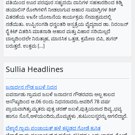
ವತಿಯಿಂದ ಊರ ಪರವೂರ ಸಹೃದಯಿ ದಾನಿಗಳ ಸಹಕಾರದಿಂದ ಕಿಡ್ನಿ
ಡಯಾಲಿಸ್ ರೋಗಿಗಳಿಗೆ ನೀಡಲಾಗುವ ಆಹಾರ ಸಾಮಾಗ್ರಿಗಳ ಕಿಟ್
ವಿತರಣೆಯ ೪೬ನೇ ಯೋಜನೆಯ ಕಾರ್ಯಕ್ರಮ ಸೇವಾಶ್ರಮದಲ್ಲಿ
ನಡೆಯಿತು. ಉಪ್ಪಿನಂಗಡಿ ಧನ್ವಂತರಿ ಆಸ್ಪತ್ರೆಯ ವೈದ್ಯರಾದ ಡಾ. ನಿರಂಜನ್
ರೈ ಕಿಟ್ ವಿತರಿಸಿ ಮಾತನಾಡಿ ಆಹಾರ ಮತ್ತು ವಿಹಾರ ಸರಿಯಿಲ್ಲದೆ
ಬಾಲ್ಯದಿಂದಲೇ ನಿರುತ್ಸಾಹ, ಮಾನಸಿಕ ಒತ್ತಡ, ಕ್ರಮೇಣ ಬಿಪಿ, ಶುಗರ್
ಬರುತ್ತದೆ. ಉತ್ತಮ […]
Sullia Headlines
ಜನಾರ್ಧನ ಗೌಡ ಜಬಳೆ ನಿಧನ
ಐವರ್ನಾಡು ಗ್ರಾಮದ ಜಬಳೆ ಜನಾರ್ದನ ಗೌಡರವರು ಅಲ್ಪ ಕಾಲದ
ಅಸೌಖ್ಯದಿಂದ ಆ.06 ರಂದು ನಿಧನರಾದರು.ಅವರಿಗೆ 78 ವರ್ಷ
ಪ್ರಾಯವಾಗಿತ್ತು.ಮೃತರು ಪುತ್ರ ಚರಣ್ ಜಬಳೆ,ಪುತ್ರಿಯರಾದ ದಿವ್ಯ ,ಭವ್ಯ
ಹಾಗೂ ಸೊಸೆ,ಅಳಿಯಂದಿರು,ಮೊಮ್ಮಕ್ಕಳು ,ಕುಟುಂಬಸ್ಥರನ್ನು ಅಗಲಿದ್ದಾರೆ.
ಬೆಳ್ಳಾರೆ ಗ್ರಾಮ ಪಂಚಾಯತ್ ಹಳೆ ಕಟ್ಟಡದ ಗೋಡೆ ಕುಸಿತ