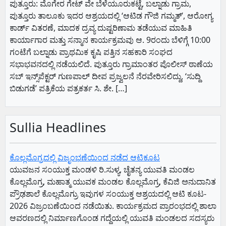
​ಪುತ್ತೂರು: ಮೊಗೇರ ಗೇಟ್ ವೇ ಬೆಳೆಯೂರುಕಟ್ಟೆ, ಬಲ್ನಾಡು ಗ್ರಾಮ,
ಪುತ್ತೂರು ತಾಲೂಕು ಇದರ ಆಶ್ರಯದಲ್ಲಿ ‘ಆಟಿಡ ಗೌಜಿ ಗಮ್ಮತ್’, ಆರೋಗ್ಯ
ಕಾರ್ಡ್ ವಿತರಣೆ, ಮಾದಕ ದ್ರವ್ಯ ದುಷ್ಟರಿಣಾಮ ತಡೆಯುವ ಮಾಹಿತಿ
ಕಾರ್ಯಾಗಾರ ಮತ್ತು ಸನ್ಮಾನ ಕಾರ್ಯಕ್ರಮವು ಆ. 9ರಂದು ಬೆಳಿಗ್ಗೆ 10:00
ಗಂಟೆಗೆ ಬಲ್ನಾಡು ಪ್ರಾಥಮಿಕ ಕೃಷಿ ಪತ್ತಿನ ಸಹಕಾರಿ ಸಂಘದ
ಸಭಾಭವನದಲ್ಲಿ ನಡೆಯಲಿದೆ. ​ಪುತ್ತೂರು ಗ್ರಾಮಾಂತರ ಪೊಲೀಸ್ ಠಾಣೆಯ
ಸಬ್ ಇನ್ಸ್‌ಪೆಕ್ಟರ್ ಗುಣಪಾಲ್ ದೀಪ ಪ್ರಜ್ವಲನೆ ನೆರವೇರಿಸಲಿದ್ದು, ‘ಸುದ್ದಿ
ಬಿಡುಗಡೆ’ ಪತ್ರಿಕೆಯ ಪತ್ರಕರ್ತ ಸಿ. ಶೇ. […]
Sullia Headlines
ಕೊಲ್ಲಮೊಗ್ರದಲ್ಲಿ ವಿಜೃಂಭಣೆಯಿಂದ ನಡೆದ ಆಟಿಕೂಟ
ಯುವಜನ ಸಂಯುಕ್ತ ಮಂಡಳಿ ರಿ.ಸುಳ್ಯ, ಚೈತನ್ಯ ಯುವತಿ ಮಂಡಲ
ಕೊಲ್ಲಮೊಗ್ರ, ಮಹಾತ್ಮ ಯುವಕ ಮಂಡಲ ಕೊಲ್ಲಮೊಗ್ರ, ಕೆವಿಜಿ ಅನುದಾನಿತ
ಪ್ರೌಢಶಾಲೆ ಕೊಲ್ಲಮೊಗ್ರು ಇವುಗಳ ಸಂಯುಕ್ತ ಆಶ್ರಯದಲ್ಲಿ ಆಟಿ ಕೂಟ-
2026 ವಿಜ್ರಂಬಣೆಯಿಂದ ನಡೆಯಿತು. ಕಾರ್ಯಕ್ರಮದ ಪ್ರಾರಂಭದಲ್ಲಿ ಶಾಲಾ
ಆವರಣದಲ್ಲಿ ನಿರ್ಮಾಣಗೊಂಡ ಗದ್ದೆಯಲ್ಲಿ ಯುವತಿ ಮಂಡಲದ ಸದಸ್ಯರು