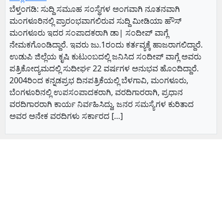
ಬೆಳ್ತಂಗಡಿ: ಸುದ್ದಿ ಸಮೂಹ ಸಂಸ್ಥೆಗಳ ಅಂಗವಾಗಿ ನೂತನವಾಗಿ
ಮಂಗಳೂರಿನಲ್ಲಿ ಪ್ರಾರಂಭವಾಗಲಿರುವ ಸುದ್ದಿ ಮೀಡಿಯಾ ಹೌಸ್
ಮಂಗಳೂರು ಇದರ ಸಂಪಾದಕರಾಗಿ ಡಾ| ಸಂದೀಪ್ ವಾಗ್ಲೆ
ನೇಮಕಗೊಂಡಿದ್ದಾರೆ. ಇವರು ಜು.1ರಂದು ಕರ್ತವ್ಯಕ್ಕೆ ಹಾಜರಾಗಲಿದ್ದಾರೆ.
ಉಡುಪಿ ಜಿಲ್ಲೆಯ ಕೃಷಿ ಕುಟುಂಬದಲ್ಲಿ ಜನಿಸಿದ ಸಂದೀಪ್ ವಾಗ್ಲೆ ಅವರು
ಪತ್ರಿಕೋದ್ಯಮದಲ್ಲಿ ಸುದೀರ್ಘ 22 ವರ್ಷಗಳ ಅನುಭವ ಹೊಂದಿದ್ದಾರೆ.
2004ರಿಂದ ಕನ್ನಡಪ್ರಭ ದಿನಪತ್ರಿಕೆಯಲ್ಲಿ ಬೆಳಗಾವಿ, ಮಂಗಳೂರು,
ಬೆಂಗಳೂರಿನಲ್ಲಿ ಉಪಸಂಪಾದಕರಾಗಿ, ವರದಿಗಾರರಾಗಿ, ಪ್ರಧಾನ
ವರದಿಗಾರರಾಗಿ ಕಾರ್ಯ ನಿರ್ವಹಿಸಿದ್ದು, ಜನರ ಸಮಸ್ಯೆಗಳ ಕುರಿತಾದ
ಅವರ ಅನೇಕ ವರದಿಗಳು ಸರ್ಕಾರದ […]