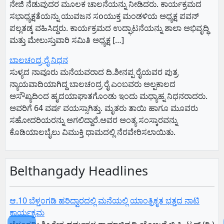
ನೇಜಿ ನೆಡುವುದರ ಮೂಲಕ ಚಾಲನೆಯನ್ನು ನೀಡಿದರು. ಕಾರ್ಯಕ್ರಮದ
ಸಭಾಧ್ಯಕ್ಷತೆಯನ್ನು ಯುವಜನ ಸoಯುಕ್ತ ಮಂಡಳಿಯ ಅಧ್ಯಕ್ಷ ಪವನ್
ಪಲ್ಲತಡ್ಕ ವಹಿಸಿದ್ದರು. ಕಾರ್ಯಕ್ರಮದ ಉದ್ಘಾಟನೆಯನ್ನು ಶಾಲಾ ಅಭಿವೃದ್ಧಿ
ಮತ್ತು ಮೇಲುಸ್ತುವಾರಿ ಸಮಿತಿ ಅಧ್ಯಕ್ಷ […]
ಬಾಲಚಂದ್ರ ರೈ ನಿಧನ
ಸುಳ್ಯದ ನಾವೂರು ಮನೆಯವರಾದ ದಿ.ಶೀನಪ್ಪ ರೈಯವರ ಪುತ್ರ
ನ್ಯಾಯವಾದಿಯಾಗಿದ್ದ ಬಾಲಚಂದ್ರ ರೈ ಎಂಬವರು ಅಲ್ಪಕಾಲದ
ಅಸೌಖ್ಯದಿಂದ ಹೃದಯಾಘಾತಗೊಂಡು ಇಂದು ಮಧ್ಯಾಹ್ನ ನಿಧನರಾದರು.
ಅವರಿಗೆ 64 ವರ್ಷ ವಯಸ್ಸಾಗಿತ್ತು. ಮೃತರು ತಾಯಿ ಹಾಗೂ ಮೂವರು
ಸಹೋದರಿಯರನ್ನು ಅಗಲಿದ್ದಾರೆ.ಅವರ ಅಂತ್ಯ ಸಂಸ್ಕಾರವನ್ನು
ಕೊಡಿಯಾಲಬೈಲು ವಿಮುಕ್ತಿ ಧಾಮದಲ್ಲಿ ನೆರವೇರಿಸಲಾಯಿತು.
Belthangady Headlines
ಆ.10 ಬೆಳ್ತಂಗಡಿ ಹರಿದ್ವಾರದಲ್ಲಿ ಮನೆಯಲ್ಲಿ ಯಾಂತ್ರಿಕೃತ ಭತ್ತದ ನಾಟಿ
ಕಾರ್ಯಕ್ರಮ