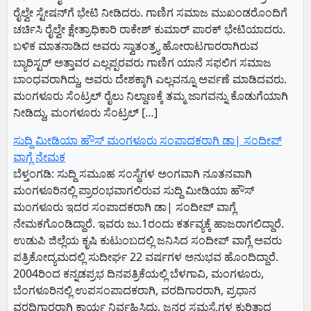
ರೈಲ್ವೇ ಸ್ಟೇಷನ್‌ಗೆ ಭೇಟಿ ನೀಡಿದರು. ಗಾಣಿಗ ಸಮಾಜ ಮುಖಂಡರೊಂದಿಗೆ
ಚರ್ಚಿಸಿ ರೈಲ್ವೇ ಕ್ಷೇತ್ರಾಧಿಕಾರಿ ರಾಕೇಶ್‌ ಕುಮಾರ್‌ ಪಾರಕ್‌ ಭೇಟಿಯಾದರು.
ಬಳಿಕ ಮಾತನಾಡಿದ ಅವರು ಸ್ವಾತಂತ್ರ್ಯ ಹೋರಾಟಗಾರರಾಗಿರುವ
ಬ್ಯಾರಿಸ್ಟರ್‌ ಅತ್ತಾವರ ಎಲ್ಲಪ್ಪರವರು ಗಾಣಿಗ ಯಾನೆ ಸಫಲಿಗ ಸಮಾಜ
ಬಾಂಧವರಾಗಿದ್ದು, ಅವರು ದೇಶಕ್ಕಾಗಿ ಎಲ್ಲವನ್ನೂ ಅರ್ಪಣೆ ಮಾಡಿದವರು.
ಮಂಗಳೂರು ಸೆಂಟ್ರಲ್‌ ರೈಲು ನಿಲ್ದಾಣಕ್ಕೆ ತಮ್ಮ ಜಾಗವನ್ನು ಕೊಡುಗೆಯಾಗಿ
ನೀಡಿದ್ದು, ಮಂಗಳೂರು ಸೆಂಟ್ರಲ್‌ […]
ಸುದ್ದಿ ಮೀಡಿಯಾ ಹೌಸ್ ಮಂಗಳೂರು ಸಂಪಾದಕರಾಗಿ ಡಾ| ಸಂದೀಪ್
ವಾಗ್ಲೆ ನೇಮಕ
ಬೆಳ್ತಂಗಡಿ: ಸುದ್ದಿ ಸಮೂಹ ಸಂಸ್ಥೆಗಳ ಅಂಗವಾಗಿ ನೂತನವಾಗಿ
ಮಂಗಳೂರಿನಲ್ಲಿ ಪ್ರಾರಂಭವಾಗಲಿರುವ ಸುದ್ದಿ ಮೀಡಿಯಾ ಹೌಸ್
ಮಂಗಳೂರು ಇದರ ಸಂಪಾದಕರಾಗಿ ಡಾ| ಸಂದೀಪ್ ವಾಗ್ಲೆ
ನೇಮಕಗೊಂಡಿದ್ದಾರೆ. ಇವರು ಜು.1ರಂದು ಕರ್ತವ್ಯಕ್ಕೆ ಹಾಜರಾಗಲಿದ್ದಾರೆ.
ಉಡುಪಿ ಜಿಲ್ಲೆಯ ಕೃಷಿ ಕುಟುಂಬದಲ್ಲಿ ಜನಿಸಿದ ಸಂದೀಪ್ ವಾಗ್ಲೆ ಅವರು
ಪತ್ರಿಕೋದ್ಯಮದಲ್ಲಿ ಸುದೀರ್ಘ 22 ವರ್ಷಗಳ ಅನುಭವ ಹೊಂದಿದ್ದಾರೆ.
2004ರಿಂದ ಕನ್ನಡಪ್ರಭ ದಿನಪತ್ರಿಕೆಯಲ್ಲಿ ಬೆಳಗಾವಿ, ಮಂಗಳೂರು,
ಬೆಂಗಳೂರಿನಲ್ಲಿ ಉಪಸಂಪಾದಕರಾಗಿ, ವರದಿಗಾರರಾಗಿ, ಪ್ರಧಾನ
ವರದಿಗಾರರಾಗಿ ಕಾರ್ಯ ನಿರ್ವಹಿಸಿದ್ದು, ಜನರ ಸಮಸ್ಯೆಗಳ ಕುರಿತಾದ