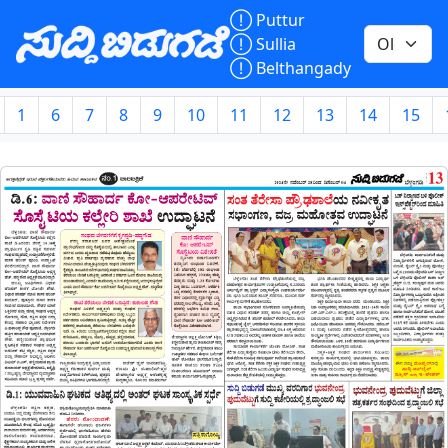

Puttur

Sullia

Belthangady
1
6
7
8
9
10
11
12
13
14
15