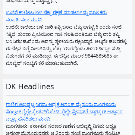
ಸಂಘಟನೆಯನ್ನು ಮತ್ತಷ್ಟು […]
ಉಜಿರೆ ಕಾಲೇಜು ಬಳಿ ಬೆಕ್ಕು-ರಕ್ಷಣೆ ಮಾಡಲಾಗಿದ್ದು ಮಾಲಕರು
ಸಂಪರ್ಕಿಸಲು ಮನವಿ
ಉಜಿರೆ: ಕಾಲೇಜು ಬಳಿ ದಾರಿ ತಪ್ಪಿ ಬಂದ ಬೆಕ್ಕು ಆಗಸ್ಟ್ 6 ರಂದು ಸಂಜೆ
ಸಿಕ್ಕಿದೆ.‌ ತುಂಬಾ ಪ್ರೀತಿಯಿಂದ ಸಾಕಿ ಸಲಹಿದಂತಿರುವ ಬೆಕ್ಕು ದಾರಿ ತಪ್ಪಿ
ಬಂದಿರಬಹುದೆಂದು ಅದನ್ನು ಸ್ಥಳೀಯರು ರಕ್ಷಿಸಿದ್ದಾರೆ. ಅಲ್ಲದೇ ಹಲವರಲ್ಲಿ
ಈ ಬೆಕ್ಕಿನ ಬಗ್ಗೆ ವಿಚಾರಿಸಿದ್ದು, ಬೆಕ್ಕು ಯಾರದ್ದೆಂದು ತಿಳಿಯದಿದ್ದಾಗ ಸುದ್ದಿ
ಬಿಡುಗಡೆಗೆ ಕರೆ ಮಾಡಿದ್ದಾರೆ. ಈ ಬೆಕ್ಕಿನ ಮಾಲಕ 9844885685 ಈ
ಮೊಬೈಲ್ ಸಂಖ್ಯೆಗೆ ಕರೆ ಮಾಡಬಹುದಾಗಿದೆ.
DK Headlines
ಗಾಣಿಗ ಅಭಿವೃದ್ಧಿ ನಿಗಮ ಅಧ್ಯಕ್ಷ‌ ಅನಂತ್‌ ಮೈಸೂರು ಮಂಗಳೂರು
ಸೆಂಟ್ರಲ್‌ ರೈಲ್ವೇ ಸ್ಟೇಷನ್‌ಗೆ ಭೇಟಿ: ರೈಲ್ವೇ ಸ್ಟೇಷನ್‌ಗೆ ಬ್ಯಾರಿಸ್ಟರ್‌ ಅತ್ತಾವರ
ಎಲ್ಲಪ್ಪ ಹೆಸರಿಡಲು ಮನವಿ
ಮಂಗಳೂರು: ಕರ್ನಾಟಕ ಸರಕಾರ ಗಾಣಿಗ ಅಭಿವೃದ್ಧಿ ನಿಗಮ ಅಧ್ಯಕ್ಷ‌
ಅನಂತ್‌ ಮೈಸೂರುರವರು ಆ.2ರಂದು ಸಂಜೆ ಮಂಗಳೂರು ಸೆಂಟ್ರಲ್‌