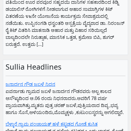
ವತಿಯಿಂದ ಊರ ಪರವೂರ ಸಹೃದಯಿ ದಾನಿಗಳ ಸಹಕಾರದಿಂದ ಕಿಡ್ನಿ
ಡಯಾಲಿಸ್ ರೋಗಿಗಳಿಗೆ ನೀಡಲಾಗುವ ಆಹಾರ ಸಾಮಾಗ್ರಿಗಳ ಕಿಟ್
ವಿತರಣೆಯ ೪೬ನೇ ಯೋಜನೆಯ ಕಾರ್ಯಕ್ರಮ ಸೇವಾಶ್ರಮದಲ್ಲಿ
ನಡೆಯಿತು. ಉಪ್ಪಿನಂಗಡಿ ಧನ್ವಂತರಿ ಆಸ್ಪತ್ರೆಯ ವೈದ್ಯರಾದ ಡಾ. ನಿರಂಜನ್
ರೈ ಕಿಟ್ ವಿತರಿಸಿ ಮಾತನಾಡಿ ಆಹಾರ ಮತ್ತು ವಿಹಾರ ಸರಿಯಿಲ್ಲದೆ
ಬಾಲ್ಯದಿಂದಲೇ ನಿರುತ್ಸಾಹ, ಮಾನಸಿಕ ಒತ್ತಡ, ಕ್ರಮೇಣ ಬಿಪಿ, ಶುಗರ್
ಬರುತ್ತದೆ. ಉತ್ತಮ […]
Sullia Headlines
ಜನಾರ್ಧನ ಗೌಡ ಜಬಳೆ ನಿಧನ
ಐವರ್ನಾಡು ಗ್ರಾಮದ ಜಬಳೆ ಜನಾರ್ದನ ಗೌಡರವರು ಅಲ್ಪ ಕಾಲದ
ಅಸೌಖ್ಯದಿಂದ ಆ.06 ರಂದು ನಿಧನರಾದರು.ಅವರಿಗೆ 78 ವರ್ಷ
ಪ್ರಾಯವಾಗಿತ್ತು.ಮೃತರು ಪುತ್ರ ಚರಣ್ ಜಬಳೆ,ಪುತ್ರಿಯರಾದ ದಿವ್ಯ ,ಭವ್ಯ
ಹಾಗೂ ಸೊಸೆ,ಅಳಿಯಂದಿರು,ಮೊಮ್ಮಕ್ಕಳು ,ಕುಟುಂಬಸ್ಥರನ್ನು ಅಗಲಿದ್ದಾರೆ.
ಬೆಳ್ಳಾರೆ ಗ್ರಾಮ ಪಂಚಾಯತ್ ಹಳೆ ಕಟ್ಟಡದ ಗೋಡೆ ಕುಸಿತ