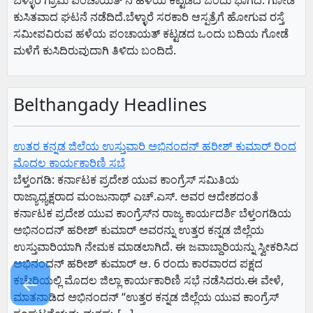
ಬೆಳ್ಳಾರೆ ಗ್ರಾಮ ಪಂಚಾಯತ್ ನ ಹಳೆಯ ಕಟ್ಟಡದ ಒಂದು ಭಾಗದ. ಗೋಡೆ
ಕುಸಿತವಾದ ಘಟನೆ ನಡೆದಿದೆ.ಬೆಳ್ಳಾರೆ ಸರಕಾರಿ ಆಸ್ಪತ್ರೆಗೆ ಹೋಗುವ ರಸ್ತೆ
ಸಮೀಪವಿರುವ ಹಳೆಯ ಪಂಚಾಯತ್ ಕಟ್ಟಡದ ಒಂದು ಬದಿಯ ಗೋಡೆ
ಮಳೆಗೆ ಕುಸಿದಿರುವುದಾಗಿ ತಿಳಿದು ಬಂದಿದೆ.
Belthangady Headlines
ಉತರ ಕನ್ನಡ ಜಿಲೆಯ ಉಸ್ತುವಾರಿ ಅಭಿನಂದನ್ ಹರೀಶ್ ಕುಮಾರ್ ರಿಂದ
ಮೊದಲ ಕಾರ್ಯಕಾರಿಣಿ ಸಭೆ
ಬೆಳ್ತಂಗಡಿ: ಕರ್ನಾಟಕ ಪ್ರದೇಶ ಯುವ ಕಾಂಗ್ರೆಸ್ ಸಮಿತಿಯ
ರಾಜ್ಯಾಧ್ಯಕ್ಷರಾದ ಮಂಜುನಾಥ್ ಎಚ್.ಎಸ್. ಅವರ ಆದೇಶದಂತೆ
ಕರ್ನಾಟಕ ಪ್ರದೇಶ ಯುವ ಕಾಂಗ್ರೆಸ್‌ನ ರಾಜ್ಯ ಕಾರ್ಯದರ್ಶಿ ಬೆಳ್ತಂಗಡಿಯ
ಅಭಿನಂದನ್ ಹರೀಶ್ ಕುಮಾರ್ ಅವರನ್ನು ಉತ್ತರ ಕನ್ನಡ ಜಿಲ್ಲೆಯ
ಉಸ್ತುವಾರಿಯಾಗಿ ನೇಮಕ ಮಾಡಲಾಗಿದೆ. ಈ ಜವಾಬ್ದಾರಿಯನ್ನು ಸ್ವೀಕರಿಸಿದ
ಅಭಿನಂದನ್ ಹರೀಶ್ ಕುಮಾರ್ ಆ. 6 ರಂದು ಕಾರವಾರದ ಪಕ್ಷದ
←
ಕಚೇರಿಯಲ್ಲಿ ಮೊದಲ ಜಿಲ್ಲಾ ಕಾರ್ಯಕಾರಿಣಿ ಸಭೆ ನಡೆಸಿದರು.ಈ ವೇಳೆ,
ಮಾತನಾಡಿದ ಅಭಿನಂದನ್ “ಉತ್ತರ ಕನ್ನಡ ಜಿಲ್ಲೆಯ ಯುವ ಕಾಂಗ್ರೆಸ್