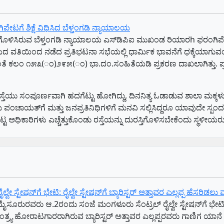
ಗೆ ಶಿಕ್ಷೆ ವಿಧಿಸಿದ ಬೆಳ್ತಂಗಡಿ ನ್ಯಾಯಾಲಯ
ಿಸಿರುವ ಬೆಳ್ತಂಗಡಿ ನ್ಯಾಯಾಲಯ ಎಸ್‌ಡಿಪಿಐ ಮುಖಂಡ ರಿಯಾರh ಫರಂಗಿಪೇಟೆಗೆ ಶ
ವಲಯದ ವತಿಯಿಂದ ನಡೆದ ಪ್ರತಿಭಟನಾ ಸಭೆಯಲ್ಲಿ ಧಾರ್ಮಿಕ ಭಾವನೆಗೆ ಧಕ್ಕೆಯ
೧೫ರಂತೆ ಕಲಂ ೧೫೩(ಂ)೨೯೫(ಂ) ಭಾ.ದಂ.ಸಂಹಿತೆಯಡಿ ಪ್ರಕರಣ ದಾಖಲಾಗಿತ್ತು. ಪ
ರಸ್ತೆಯು ಸಂಪೂರ್ಣವಾಗಿ ಹದಗೆಟ್ಟು ಹೋಗಿದ್ದು, ದಿನನಿತ್ಯ ಓಡಾಡುವ ಶಾಲಾ ಮಕ್ಕ
ರಾಮ ಪಂಚಾಯತ್‌ಗೆ ಮತ್ತು ಜನಪ್ರತಿನಿಧಿಗಳಿಗೆ ಮನವಿ ಸಲ್ಲಿಸಿದ್ದರೂ ಯಾವುದೇ ಸ್ಪಂದನ
ಅಧಿಕಾರಿಗಳು ಎಚ್ಚೆತ್ತುಕೊಂಡು ರಸ್ತೆಯನ್ನು ದುರಸ್ತಿಗೊಳಿಸಬೇಕೆಂದು ಸ್ಥಳೀಯರ
 ಸ್ಟೇಷನ್‌ಗೆ ಭೇಟಿ: ರೈಲ್ವೇ ಸ್ಟೇಷನ್‌ಗೆ ಬ್ಯಾರಿಸ್ಟರ್‌ ಅತ್ತಾವರ ಎಲ್ಲಪ್ಪ ಹೆಸರಿಡಲ
ೈಸೂರುರವರು ಆ.2ರಂದು ಸಂಜೆ ಮಂಗಳೂರು ಸೆಂಟ್ರಲ್‌ ರೈಲ್ವೇ ಸ್ಟೇಷನ್‌ಗೆ ಭೇಟಿ 
್ರ್ಯ ಹೋರಾಟಗಾರರಾಗಿರುವ ಬ್ಯಾರಿಸ್ಟರ್‌ ಅತ್ತಾವರ ಎಲ್ಲಪ್ಪರವರು ಗಾಣಿಗ ಯಾನ