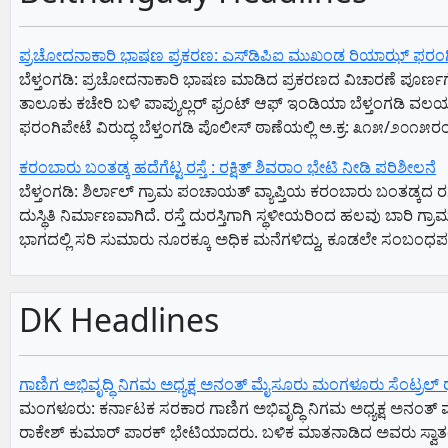
ಪ್ರಚೋದನಾಕಾರಿ ಭಾಷಣ ಪ್ರಕರಣ: ಎಸ್‌ಡಿಪಿಐ ಮುಖಂಡ ರಿಯಾಝ್ ಫರಂಗಿಪೇಟ
ಬೆಳ್ತಂಗಡಿ: ಪ್ರಚೋದನಾಕಾರಿ ಭಾಷಣ ಮಾಡಿದ ಪ್ರಕರಣದ ವಿಚಾರಣೆ ಪೂರ್ಣಗೊಳ
ತಾಲೂಕು ಕಚೇರಿ ಬಳಿ ಪಾಪ್ಯುಲ್ಲರ್ ಫ್ರಂಟ್ ಆಫ್ ಇಂಡಿಯಾ ಬೆಳ್ತಂಗಡಿ 
ಫರಂಗಿಪೇಟೆ ವಿರುದ್ಧ ಬೆಳ್ತಂಗಡಿ ಪೊಲೀಸ್ ಠಾಣೆಯಲ್ಲಿ ಅ.ಕ್ರ: ೩೧೫/೨೦
ಕರಂಬಾರು ಬಂತಡ್ಕ ಹದೆಗೆಟ್ಟ ರಸ್ತೆ : ರಕ್ಷಿತ್ ಶಿವರಾಂ ಭೇಟಿ ನೀಡಿ ಪರಿಶೀಲನೆ
​ಬೆಳ್ತಂಗಡಿ: ಶಿರ್ಲಾಲ್ ಗ್ರಾಮ ಪಂಚಾಯತ್ ವ್ಯಾಪ್ತಿಯ ಕರಂಬಾರು ಬಂತಡ್ಕದ 
ದುಸ್ಥಿತಿ ನಿರ್ಮಾಣವಾಗಿದೆ. ​ರಸ್ತೆ ದುರಸ್ತಿಗಾಗಿ ಸ್ಥಳೀಯರಿಂದ ಹಲವು ಬಾರಿ ಗ್
ಭಾಗದಲ್ಲಿ ಸರಿ ಸುಮಾರು ನೂರಕ್ಕೂ ಅಧಿಕ ಮನೆಗಳಿದ್ದು, ಕೂಡಲೇ ಸಂಬಂಧಪಟ್ಟ 
DK Headlines
ಗಾಣಿಗ ಅಭಿವೃದ್ಧಿ ನಿಗಮ ಅಧ್ಯಕ್ಷ‌ ಅನಂತ್‌ ಮೈಸೂರು ಮಂಗಳೂರು ಸೆಂಟ್ರಲ್‌ ರೈಲ್ವೇ
ಮಂಗಳೂರು: ಕರ್ನಾಟಕ ಸರಕಾರ ಗಾಣಿಗ ಅಭಿವೃದ್ಧಿ ನಿಗಮ ಅಧ್ಯಕ್ಷ‌ ಅನಂತ್‌ ಮ
ರಾಕೇಶ್‌ ಕುಮಾರ್‌ ಪಾರಕ್‌ ಭೇಟಿಯಾದರು. ಬಳಿಕ ಮಾತನಾಡಿದ ಅವರು ಸ್ವಾತಂತ