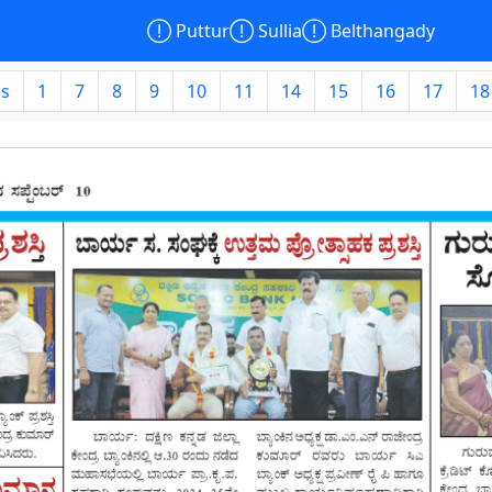

Puttur

Sullia

Belthangady
us
1
7
8
9
10
11
14
15
16
17
18