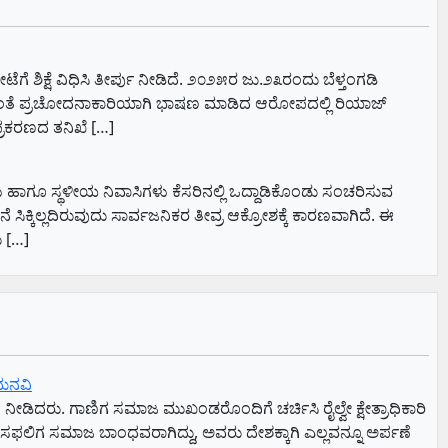
ಿಕ್ಷೆ ವಿಧಿಸಿ ತೀರ್ಪು ನೀಡಿದೆ. ೨೦೨೫ರ ಜು.೨೩ರಂದು ಬೆಳ್ತಂಗಡಿ
ಾಗುವಂತೆ ಪ್ರಚೋದನಾಕಾರಿಯಾಗಿ ಭಾಷಣ ಮಾಡಿದ ಆರೋಪದಲ್ಲಿ ರಿಯಾಜ್
್ರಕರಣದ ತನಿಖೆ […]
ಳು ಹಾಗೂ ಸ್ಥಳೀಯ ನಿವಾಸಿಗಳು ಕೆಸರಿನಲ್ಲಿ ಒದ್ದಾಡಿಕೊಂಡು ಸಂಚರಿಸುವ
ೆ ಸಿಕ್ಕಿಲ್ಲದಿರುವುದು ಸಾರ್ವಜನಿಕರ ತೀವ್ರ ಆಕ್ರೋಶಕ್ಕೆ ಕಾರಣವಾಗಿದೆ. ಈ
ು […]
ು ಮನವಿ
ನೀಡಿದರು. ಗಾಣಿಗ ಸಮಾಜ ಮುಖಂಡರೊಂದಿಗೆ ಚರ್ಚಿಸಿ ರೈಲ್ವೇ ಕ್ಷೇತ್ರಾಧಿಕಾರಿ
ೆ ಸಫಲಿಗ ಸಮಾಜ ಬಾಂಧವರಾಗಿದ್ದು, ಅವರು ದೇಶಕ್ಕಾಗಿ ಎಲ್ಲವನ್ನೂ ಅರ್ಪಣೆ