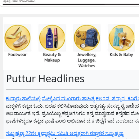
Puttur Headlines
ಕುದ್ಮಾರು ಶಾಲೆಯಲ್ಲಿ ಮೇಳೈಸಿದ ಮುಂಗಾರು ಸಾಹಿತ್ಯ ಕಲರವ- ಸನ್ಮಾನ- ಕವಿಗೋ
ಮಕ್ಕಳಿಗೆ ಕನ್ನಡ ಓದು, ಬರಹ ಕಲಿಸಿಕೊಡುವುದು ಅತ್ಯಗತ್ಯ- ಸೇಸಪ್ಪ ರೈ ಕಾ
ಅನಿವಾರ್ಯತೆ ಇದೆ. ಪ್ರತಿಯೊಬ್ಬ ಕನ್ನಡಿಗನಿಗೂ ತನ್ನ ಮಾತೃಭಾಷೆ ಕನ್ನಡದ ಮ
ಭಾಷೆಗಳಿದ್ದರೂ ಕನ್ನಡ ಭಾಷೆ ಎಂಬ ಅಭಿಮಾನ ದ.ಕ ಜಿಲ್ಲೆಗೆ ಇದೆ ಎಂಬುದು ನಮ್ಮೆ
ಸುಬ್ರಹ್ಮಣ್ಯ 22ನೇ ಕೃಷ್ಣಾಷ್ಠಮಿ ಸಮಿತಿ ಅಧ್ಯಕ್ಷರಾಗಿ ರತ್ನಾಕರ ಸುಬ್ರಹ್ಮಣ್ಯ