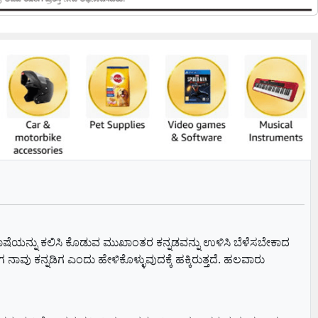
 ಭಾಷೆಯನ್ನು ಕಲಿಸಿ ಕೊಡುವ ಮುಖಾಂತರ ಕನ್ನಡವನ್ನು ಉಳಿಸಿ ಬೆಳೆಸಬೇಕಾದ
ವು ಕನ್ನಡಿಗ ಎಂದು ಹೇಳಿಕೊಳ್ಳುವುದಕ್ಕೆ ಹಕ್ಕಿರುತ್ತದೆ. ಹಲವಾರು