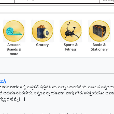
ಷ್ಠಿ
ಣಿಯೂರು: ಶಾಲೆಗಳಲ್ಲಿ ಮಕ್ಕಳಿಗೆ ಕನ್ನಡ ಓದು ಮತ್ತು ಬರವಣಿಗೆಯ ಮೂಲಕ ಕನ್ನಡ
ೇಲೆ ಅಭಿಮಾನವಿರಬೇಕು. ಕನ್ನಡವನ್ನು ಯಾವಾಗ ನಾವು ಗೌರವಿಸುತ್ತೇವೆಯೋ ಆವಾಗ ನಾ
ಲ್ಲರ ಹೆಮ್ಮೆ […]