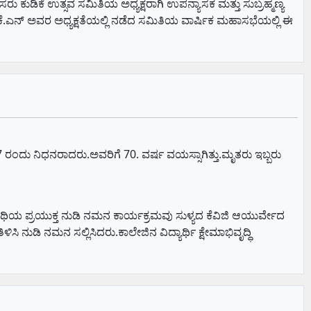
ಸರು ಕುಡಿಕೆ ಉತ್ಸವ ಸಮಿತಿಯ ಅಧ್ಯಕ್ಷರಾಗಿ ಉಪನ್ಯಾಸಕ ಮತ್ತು ಸುಬ್ರಹ್ಮಣ್ಯ
ಶ್ ಕೆ.ಎನ್ ಅವರ ಅಧ್ಯಕ್ಷತೆಯಲ್ಲಿ ನಡೆದ ಸಮಿತಿಯ ವಾರ್ಷಿಕ ಮಹಾಸಭೆಯಲ್ಲಿ ಈ
7 ರಂದು ನಿಧನರಾದರು.ಅವರಿಗೆ 70. ವರ್ಷ ವಯಸ್ಸಾಗಿತ್ತು.ಮೃತರು ಇಬ್ಬರು
ಣ್ಯತಿಥಿಯ ಪ್ರಯುಕ್ತ ನುಡಿ ನಮನ ಕಾರ್ಯಕ್ರಮವು ಸುಳ್ಯದ ಕೆವಿಜಿ ಆಯುರ್ವೇದ
ನುಡಿ ನಮನ ಸಲ್ಲಿಸಿದರು.ಕಾಲೇಜಿನ ವಿದ್ಯಾರ್ಥಿ ಕ್ಷೇಮಾಭಿವೃದ್ಧಿ