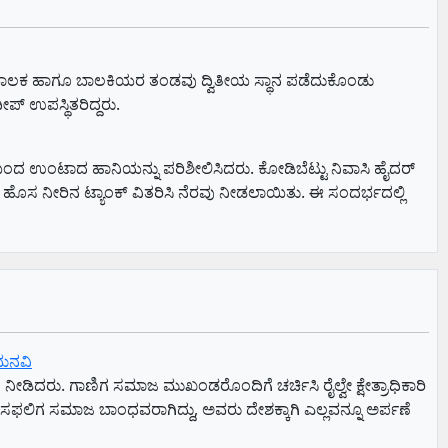
ಲೆಯ ಬಾಲಕ ಹಾಗೂ ಬಾಲಕಿಯರ ತಂಡವು ದ್ವಿತೀಯ ಸ್ಥಾನ ಪಡೆದುಕೊಂಡು
ಪ್ ಉಪಸ್ಥಿತರಿದ್ದರು.
 ಮಳೆಯಿಂದ ಉಂಟಾದ ಹಾನಿಯನ್ನು ಪರಿಶೀಲಿಸಿದರು. ಕೋಡಿಬೆಟ್ಟು ನಿವಾಸಿ ಹೈದರ್
 ಹೊಸ ನೀರಿನ ಟ್ಯಾಂಕ್ ವಿತರಿಸಿ ನೆರವು ನೀಡಲಾಯಿತು. ಈ ಸಂದರ್ಭದಲ್ಲಿ
ು ಮನವಿ
ನೀಡಿದರು. ಗಾಣಿಗ ಸಮಾಜ ಮುಖಂಡರೊಂದಿಗೆ ಚರ್ಚಿಸಿ ರೈಲ್ವೇ ಕ್ಷೇತ್ರಾಧಿಕಾರಿ
ೆ ಸಫಲಿಗ ಸಮಾಜ ಬಾಂಧವರಾಗಿದ್ದು, ಅವರು ದೇಶಕ್ಕಾಗಿ ಎಲ್ಲವನ್ನೂ ಅರ್ಪಣೆ