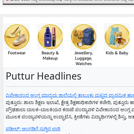
Puttur Headlines
ವಿವೇಕಾನಂದ ಆಂಗ್ಲ ಮಾಧ್ಯಮ ಶಾಲೆಯಲ್ಲಿ ತಾಲೂಕು ಮಟ್ಟದ ಪ್ರಾಥಮಿಕ ಹ
ಪುತ್ತೂರು: ಶಾಲಾ ಶಿಕ್ಷಣ ಇಲಾಖೆ, ಕ್ಷೇತ್ರ ಶಿಕ್ಷಣಾಧಿಕಾರಿಗಳ ಕಚೇರಿ, ಪು
ಪ್ರೌಢಶಾಲಾ ಬಾಲಕ–ಬಾಲಕಿಯರ ಕರಾಟೆ ಪಂದ್ಯಾವಳಿ ವಿವೇಕಾನಂದ ಆಂಗ್
ಮೂಲಕ ಪಂದ್ಯಾವಳಿಯನ್ನು ಉದ್ಘಾಟಿಸಿ, ಕ್ರೀಡೆಗಳು ವಿದ್ಯಾರ್ಥಿಗಳಲ್ಲಿ ಶಿಸ್ತು, 
ಪಡೀಲ್: ಅಂಗಡಿಗೆ ನುಗ್ಗಿದ ಲಾರಿ