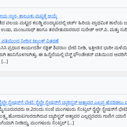
ೀಯ ಸ್ಥಾನ- ತಾಲೂಕು ಮಟ್ಟಕ್ಕೆ ಆಯ್ಕೆ
ದು ನಡೆದ ವಲಯ ಮಟ್ಟದ ಕಬಡ್ಡಿ ಪಂದ್ಯಾಟದಲ್ಲಿ ಚರ್ಚ್ ಹಿರಿಯ ಪ್ರಾಥಮಿಕ ಶಾ
ದಿವ್ಯ, ಉಷಾ, ಮಂಜುನಾಥ್ ಹಾಗೂ ತರಬೇತುದಾರರಾದ ಸುರೇಶ್ ಆರ್.ಪಿ. ಮತ್ತು ಸುದೀ
ನ್ ವತಿಯಿಂದ ನೀರಿನ ಟ್ಯಾಂಕ್ ವಿತರಣೆ
ೆಪಿಸಿಸಿ ಪ್ರಧಾನ ಕಾರ್ಯದರ್ಶಿ ರಕ್ಷಿತ್ ಶಿವರಾಂ ಭೇಟಿ ನೀಡಿ, ಇತ್ತೀಚಿನ ಭಾರೀ
ಹಾನಿಗೊಳಗಾಗಿತ್ತು. ಈ ಹಿನ್ನೆಲೆಯಲ್ಲಿ ಬೆಸ್ಟ್ ಫೌಂಡೇಶನ್ ವತಿಯಿಂದ ಅವರಿಗೆ
, […]
 ಸ್ಟೇಷನ್‌ಗೆ ಭೇಟಿ: ರೈಲ್ವೇ ಸ್ಟೇಷನ್‌ಗೆ ಬ್ಯಾರಿಸ್ಟರ್‌ ಅತ್ತಾವರ ಎಲ್ಲಪ್ಪ ಹೆಸರಿಡಲ
ೈಸೂರುರವರು ಆ.2ರಂದು ಸಂಜೆ ಮಂಗಳೂರು ಸೆಂಟ್ರಲ್‌ ರೈಲ್ವೇ ಸ್ಟೇಷನ್‌ಗೆ ಭೇಟಿ 
್ರ್ಯ ಹೋರಾಟಗಾರರಾಗಿರುವ ಬ್ಯಾರಿಸ್ಟರ್‌ ಅತ್ತಾವರ ಎಲ್ಲಪ್ಪರವರು ಗಾಣಿಗ ಯಾನ
ುಗೆಯಾಗಿ ನೀಡಿದ್ದು, ಮಂಗಳೂರು ಸೆಂಟ್ರಲ್‌ […]