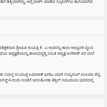
ಗೆ ಡಿಕ್ಕಿಯಾಗಿದ್ದು. ಅಲ್ಲಿ ಪಾರ್ಕ್ ಮಾಡಿದ ಸ್ಕೂಟರ್‌ಗೂ ಹಾನಿಯಾಗಿದೆ
ಕ್ಷಕರಾದ ಶ್ರೀಮತಿ ಗಾಯತ್ರಿ ಕೆ . ಎ ಅವರನ್ನು ಶಾಲಾ ಅಧ್ಯಾಪಕ ವೃಂದ
 ಅಧ್ಯಕ್ಷತೆಯನ್ನು ಶಾಲಾಭಿವೃದ್ಧಿ ಸಮಿತಿ ಅಧ್ಯಕ್ಷ ಜಗದೀಶ್ ಪರ ಮಲೆ
ಾಲೂಕು ಸಮಸ್ತ ಸಂಯುಕ್ತ ಜಮಾಅತ್ ಖಾಝಿ ಯಾಗಿ ಸಯ್ಯದುಲ್ ಉಲಮಾ ಜಿಫ್ರಿ
ಸ್ಟ್ 4 ರಂದು ಗಂಟೆಗೆ ಅರಂತೋಡು ತೆಕ್ಕಿಲ್ ಸಮುದಾಯ ಭವನದಲ್ಲಿ