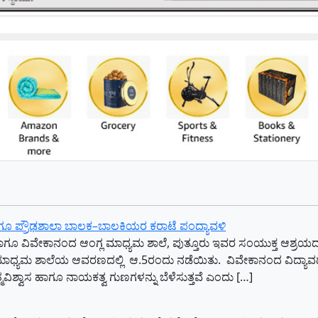
ಾಗೂ ಪ್ರೌಢಶಾಲಾ ಬಾಲಕ–ಬಾಲಕಿಯರ ಕರಾಟೆ ಪಂದ್ಯಾವಳಿ
ತ್ತೂರು ಹಾಗೂ ವಿವೇಕಾನಂದ ಆಂಗ್ಲ ಮಾಧ್ಯಮ ಶಾಲೆ, ಪುತ್ತೂರು ಇವರ ಸಂಯುಕ್ತ ಆಶ್
ಲ ಮಾಧ್ಯಮ ಶಾಲೆಯ ಆವರಣದಲ್ಲಿ ಆ.5ರಂದು ನಡೆಯಿತು. ವಿವೇಕಾನಂದ ವಿದ್
ಆತ್ಮವಿಶ್ವಾಸ ಹಾಗೂ ನಾಯಕತ್ವ ಗುಣಗಳನ್ನು ಬೆಳೆಸುತ್ತವೆ ಎಂದು […]