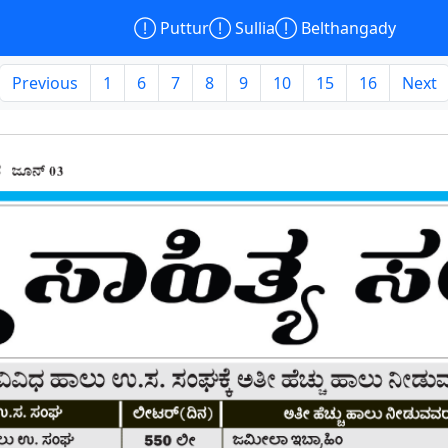

Puttur

Sullia

Belthangady
Previous
1
6
7
8
9
10
15
16
Next