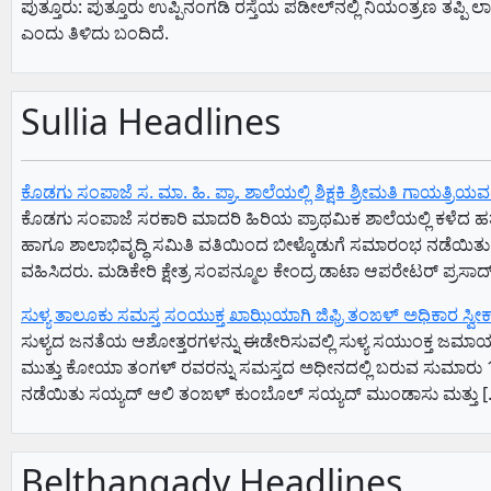
ಪುತ್ತೂರು: ಪುತ್ತೂರು ಉಪ್ಪಿನಂಗಡಿ ರಸ್ತೆಯ ಪಡೀಲ್‌ನಲ್ಲಿ ನಿಯಂತ್ರಣ ತಪ್ಪಿ 
ಎಂದು ತಿಳಿದು ಬಂದಿದೆ.
Sullia Headlines
ಕೊಡಗು ಸಂಪಾಜೆ ಸ. ಮಾ. ಹಿ. ಪ್ರಾ. ಶಾಲೆಯಲ್ಲಿ ಶಿಕ್ಷಕಿ ಶ್ರೀಮತಿ ಗಾಯತ್ರಿ
ಕೊಡಗು ಸಂಪಾಜೆ ಸರಕಾರಿ ಮಾದರಿ ಹಿರಿಯ ಪ್ರಾಥಮಿಕ ಶಾಲೆಯಲ್ಲಿ ಕಳೆದ ಹತ್ತ
ಹಾಗೂ ಶಾಲಾಭಿವೃದ್ಧಿ ಸಮಿತಿ ವತಿಯಿಂದ ಬೀಳ್ಕೊಡುಗೆ ಸಮಾರಂಭ ನಡೆಯಿತು. ಶ
ವಹಿಸಿದರು. ಮಡಿಕೇರಿ ಕ್ಷೇತ್ರ ಸಂಪನ್ಮೂಲ ಕೇಂದ್ರ ಡಾಟಾ ಆಪರೇಟರ್ ಪ್ರಸಾದ
ಸುಳ್ಯ ತಾಲೂಕು ಸಮಸ್ತ ಸಂಯುಕ್ತ ಖಾಝಿಯಾಗಿ ಜಿಫ್ರಿ ತಂಙಳ್ ಅಧಿಕಾರ ಸ್ವೀ
ಸುಳ್ಯದ ಜನತೆಯ ಆಶೋತ್ತರಗಳನ್ನು ಈಡೇರಿಸುವಲ್ಲಿ ಸುಳ್ಯ ಸಯುಂಕ್ತ ಜಮಾ
ಮುತ್ತು ಕೋಯಾ ತಂಗಳ್ ರವರನ್ನು ಸಮಸ್ತದ ಅಧೀನದಲ್ಲಿ ಬರುವ ಸುಮಾರು 
ನಡೆಯಿತು ಸಯ್ಯದ್ ಆಲಿ ತಂಙಳ್ ಕುಂಬೊಲ್ ಸಯ್ಯದ್ ಮುಂಡಾಸು ಮತ್ತು [
Belthangady Headlines