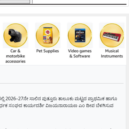
ರಯದಲ್ಲಿ 2026–27ನೇ ಸಾಲಿನ ಪುತ್ತೂರು ತಾಲೂಕು ಮಟ್ಟದ ಪ್ರಾಥಮಿಕ ಹಾಗೂ
ಯಾವರ್ಧಕ ಸಂಘದ ಕಾರ್ಯದರ್ಶಿ ವಿಜಯನಾರಾಯಣ ಎಂ ದೀಪ ಬೆಳಗಿಸುವ