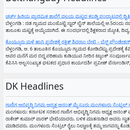
ಚರ್ಚ್ ಹಿರಿಯ ಪ್ರಾಥಮಿಕ ಶಾಲೆಗೆ ವಲಯ ಮಟ್ಟದ ಕಬಡ್ಡಿ ಪಂದ್ಯಾಟದಲ್ಲಿ ದ್ವಿತ
ಬೆಳ್ತಂಗಡಿ : ನಡ ಗ್ರಾಮದ ಮಂಜೊಟ್ಟಿ ಸ್ಟಾರ್ ಲೈನ್ ಶಾಲೆಯಲ್ಲಿ ಆ.5ರಂ
ತಾಲೂಕು ಮಟ್ಟಕ್ಕೆ ಆಯ್ಕೆಯಾಗಿದೆ. ಈ ಸಂದರ್ಭದಲ್ಲಿ ಶಿಕ್ಷಕರಾದ ಜ್ಯೋತಿ, 
ಕೊಯ್ಯೂರು ಮಳೆ ಹಾನಿ ಪ್ರದೇಶಕ್ಕೆ ರಕ್ಷಿತ್ ಶಿವರಾಂ ಭೇಟಿ – ಬೆಸ್ಟ್ ಫೌಂಡೇಶ
ಬೆಳ್ತಂಗಡಿ, ಆ. 6 ತಾಲೂಕಿನ ಕೊಯ್ಯೂರು ಗ್ರಾಮದ ಕೋಡಿಬೆಟ್ಟು ಪ್ರದೇಶಕ್ಕೆ ಕ
ಅವರ ಮನೆಗೆ ಮರ ಬಿದ್ದ ಪರಿಣಾಮ ಕುಡಿಯುವ ನೀರಿನ ಟ್ಯಾಂಕ್ ಸಂಪೂರ್ಣವಾಗಿ 
ಕೆಪಿಸಿಸಿ ಅಲ್ಪಸಂಖ್ಯಾತ ಘಟಕದ ಪ್ರಧಾನ ಕಾರ್ಯದರ್ಶಿ ಪ್ರವೀಣ್ ಪೆರ್ನಾಂಡಿಸ್
DK Headlines
ಗಾಣಿಗ ಅಭಿವೃದ್ಧಿ ನಿಗಮ ಅಧ್ಯಕ್ಷ‌ ಅನಂತ್‌ ಮೈಸೂರು ಮಂಗಳೂರು ಸೆಂಟ್ರಲ್‌ ರೈಲ್ವೇ
ಮಂಗಳೂರು: ಕರ್ನಾಟಕ ಸರಕಾರ ಗಾಣಿಗ ಅಭಿವೃದ್ಧಿ ನಿಗಮ ಅಧ್ಯಕ್ಷ‌ ಅನಂತ್‌ ಮ
ರಾಕೇಶ್‌ ಕುಮಾರ್‌ ಪಾರಕ್‌ ಭೇಟಿಯಾದರು. ಬಳಿಕ ಮಾತನಾಡಿದ ಅವರು ಸ್ವಾತಂತ
ಮಾಡಿದವರು. ಮಂಗಳೂರು ಸೆಂಟ್ರಲ್‌ ರೈಲು ನಿಲ್ದಾಣಕ್ಕೆ ತಮ್ಮ ಜಾಗವನ್ನು ಕೊಡ