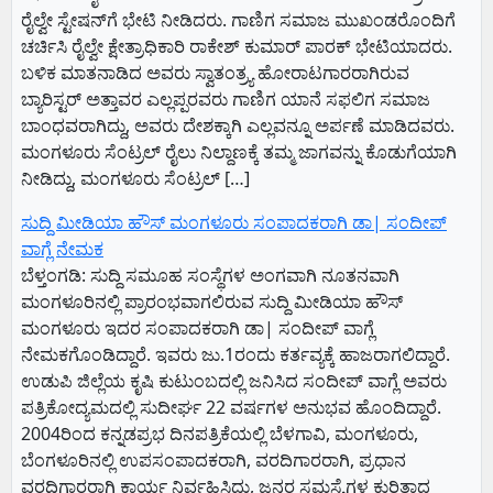
ರೈಲ್ವೇ ಸ್ಟೇಷನ್‌ಗೆ ಭೇಟಿ ನೀಡಿದರು. ಗಾಣಿಗ ಸಮಾಜ ಮುಖಂಡರೊಂದಿಗೆ
ಚರ್ಚಿಸಿ ರೈಲ್ವೇ ಕ್ಷೇತ್ರಾಧಿಕಾರಿ ರಾಕೇಶ್‌ ಕುಮಾರ್‌ ಪಾರಕ್‌ ಭೇಟಿಯಾದರು.
ಬಳಿಕ ಮಾತನಾಡಿದ ಅವರು ಸ್ವಾತಂತ್ರ್ಯ ಹೋರಾಟಗಾರರಾಗಿರುವ
ಬ್ಯಾರಿಸ್ಟರ್‌ ಅತ್ತಾವರ ಎಲ್ಲಪ್ಪರವರು ಗಾಣಿಗ ಯಾನೆ ಸಫಲಿಗ ಸಮಾಜ
ಬಾಂಧವರಾಗಿದ್ದು, ಅವರು ದೇಶಕ್ಕಾಗಿ ಎಲ್ಲವನ್ನೂ ಅರ್ಪಣೆ ಮಾಡಿದವರು.
ಮಂಗಳೂರು ಸೆಂಟ್ರಲ್‌ ರೈಲು ನಿಲ್ದಾಣಕ್ಕೆ ತಮ್ಮ ಜಾಗವನ್ನು ಕೊಡುಗೆಯಾಗಿ
ನೀಡಿದ್ದು, ಮಂಗಳೂರು ಸೆಂಟ್ರಲ್‌ […]
ಸುದ್ದಿ ಮೀಡಿಯಾ ಹೌಸ್ ಮಂಗಳೂರು ಸಂಪಾದಕರಾಗಿ ಡಾ| ಸಂದೀಪ್
ವಾಗ್ಲೆ ನೇಮಕ
ಬೆಳ್ತಂಗಡಿ: ಸುದ್ದಿ ಸಮೂಹ ಸಂಸ್ಥೆಗಳ ಅಂಗವಾಗಿ ನೂತನವಾಗಿ
ಮಂಗಳೂರಿನಲ್ಲಿ ಪ್ರಾರಂಭವಾಗಲಿರುವ ಸುದ್ದಿ ಮೀಡಿಯಾ ಹೌಸ್
ಮಂಗಳೂರು ಇದರ ಸಂಪಾದಕರಾಗಿ ಡಾ| ಸಂದೀಪ್ ವಾಗ್ಲೆ
ನೇಮಕಗೊಂಡಿದ್ದಾರೆ. ಇವರು ಜು.1ರಂದು ಕರ್ತವ್ಯಕ್ಕೆ ಹಾಜರಾಗಲಿದ್ದಾರೆ.
ಉಡುಪಿ ಜಿಲ್ಲೆಯ ಕೃಷಿ ಕುಟುಂಬದಲ್ಲಿ ಜನಿಸಿದ ಸಂದೀಪ್ ವಾಗ್ಲೆ ಅವರು
ಪತ್ರಿಕೋದ್ಯಮದಲ್ಲಿ ಸುದೀರ್ಘ 22 ವರ್ಷಗಳ ಅನುಭವ ಹೊಂದಿದ್ದಾರೆ.
2004ರಿಂದ ಕನ್ನಡಪ್ರಭ ದಿನಪತ್ರಿಕೆಯಲ್ಲಿ ಬೆಳಗಾವಿ, ಮಂಗಳೂರು,
ಬೆಂಗಳೂರಿನಲ್ಲಿ ಉಪಸಂಪಾದಕರಾಗಿ, ವರದಿಗಾರರಾಗಿ, ಪ್ರಧಾನ
ವರದಿಗಾರರಾಗಿ ಕಾರ್ಯ ನಿರ್ವಹಿಸಿದ್ದು, ಜನರ ಸಮಸ್ಯೆಗಳ ಕುರಿತಾದ