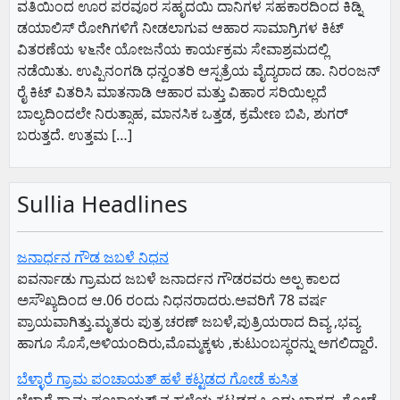
ವತಿಯಿಂದ ಊರ ಪರವೂರ ಸಹೃದಯಿ ದಾನಿಗಳ ಸಹಕಾರದಿಂದ ಕಿಡ್ನಿ
ಡಯಾಲಿಸ್ ರೋಗಿಗಳಿಗೆ ನೀಡಲಾಗುವ ಆಹಾರ ಸಾಮಾಗ್ರಿಗಳ ಕಿಟ್
ವಿತರಣೆಯ ೪೬ನೇ ಯೋಜನೆಯ ಕಾರ್ಯಕ್ರಮ ಸೇವಾಶ್ರಮದಲ್ಲಿ
ನಡೆಯಿತು. ಉಪ್ಪಿನಂಗಡಿ ಧನ್ವಂತರಿ ಆಸ್ಪತ್ರೆಯ ವೈದ್ಯರಾದ ಡಾ. ನಿರಂಜನ್
ರೈ ಕಿಟ್ ವಿತರಿಸಿ ಮಾತನಾಡಿ ಆಹಾರ ಮತ್ತು ವಿಹಾರ ಸರಿಯಿಲ್ಲದೆ
ಬಾಲ್ಯದಿಂದಲೇ ನಿರುತ್ಸಾಹ, ಮಾನಸಿಕ ಒತ್ತಡ, ಕ್ರಮೇಣ ಬಿಪಿ, ಶುಗರ್
ಬರುತ್ತದೆ. ಉತ್ತಮ […]
Sullia Headlines
ಜನಾರ್ಧನ ಗೌಡ ಜಬಳೆ ನಿಧನ
ಐವರ್ನಾಡು ಗ್ರಾಮದ ಜಬಳೆ ಜನಾರ್ದನ ಗೌಡರವರು ಅಲ್ಪ ಕಾಲದ
ಅಸೌಖ್ಯದಿಂದ ಆ.06 ರಂದು ನಿಧನರಾದರು.ಅವರಿಗೆ 78 ವರ್ಷ
ಪ್ರಾಯವಾಗಿತ್ತು.ಮೃತರು ಪುತ್ರ ಚರಣ್ ಜಬಳೆ,ಪುತ್ರಿಯರಾದ ದಿವ್ಯ ,ಭವ್ಯ
ಹಾಗೂ ಸೊಸೆ,ಅಳಿಯಂದಿರು,ಮೊಮ್ಮಕ್ಕಳು ,ಕುಟುಂಬಸ್ಥರನ್ನು ಅಗಲಿದ್ದಾರೆ.
ಬೆಳ್ಳಾರೆ ಗ್ರಾಮ ಪಂಚಾಯತ್ ಹಳೆ ಕಟ್ಟಡದ ಗೋಡೆ ಕುಸಿತ