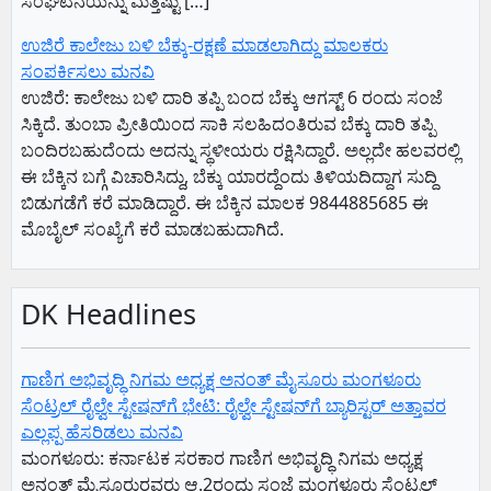
ಸಂಘಟನೆಯನ್ನು ಮತ್ತಷ್ಟು […]
ಉಜಿರೆ ಕಾಲೇಜು ಬಳಿ ಬೆಕ್ಕು-ರಕ್ಷಣೆ ಮಾಡಲಾಗಿದ್ದು ಮಾಲಕರು
ಸಂಪರ್ಕಿಸಲು ಮನವಿ
ಉಜಿರೆ: ಕಾಲೇಜು ಬಳಿ ದಾರಿ ತಪ್ಪಿ ಬಂದ ಬೆಕ್ಕು ಆಗಸ್ಟ್ 6 ರಂದು ಸಂಜೆ
ಸಿಕ್ಕಿದೆ.‌ ತುಂಬಾ ಪ್ರೀತಿಯಿಂದ ಸಾಕಿ ಸಲಹಿದಂತಿರುವ ಬೆಕ್ಕು ದಾರಿ ತಪ್ಪಿ
ಬಂದಿರಬಹುದೆಂದು ಅದನ್ನು ಸ್ಥಳೀಯರು ರಕ್ಷಿಸಿದ್ದಾರೆ. ಅಲ್ಲದೇ ಹಲವರಲ್ಲಿ
ಈ ಬೆಕ್ಕಿನ ಬಗ್ಗೆ ವಿಚಾರಿಸಿದ್ದು, ಬೆಕ್ಕು ಯಾರದ್ದೆಂದು ತಿಳಿಯದಿದ್ದಾಗ ಸುದ್ದಿ
ಬಿಡುಗಡೆಗೆ ಕರೆ ಮಾಡಿದ್ದಾರೆ. ಈ ಬೆಕ್ಕಿನ ಮಾಲಕ 9844885685 ಈ
ಮೊಬೈಲ್ ಸಂಖ್ಯೆಗೆ ಕರೆ ಮಾಡಬಹುದಾಗಿದೆ.
DK Headlines
ಗಾಣಿಗ ಅಭಿವೃದ್ಧಿ ನಿಗಮ ಅಧ್ಯಕ್ಷ‌ ಅನಂತ್‌ ಮೈಸೂರು ಮಂಗಳೂರು
ಸೆಂಟ್ರಲ್‌ ರೈಲ್ವೇ ಸ್ಟೇಷನ್‌ಗೆ ಭೇಟಿ: ರೈಲ್ವೇ ಸ್ಟೇಷನ್‌ಗೆ ಬ್ಯಾರಿಸ್ಟರ್‌ ಅತ್ತಾವರ
ಎಲ್ಲಪ್ಪ ಹೆಸರಿಡಲು ಮನವಿ
ಮಂಗಳೂರು: ಕರ್ನಾಟಕ ಸರಕಾರ ಗಾಣಿಗ ಅಭಿವೃದ್ಧಿ ನಿಗಮ ಅಧ್ಯಕ್ಷ‌
ಅನಂತ್‌ ಮೈಸೂರುರವರು ಆ.2ರಂದು ಸಂಜೆ ಮಂಗಳೂರು ಸೆಂಟ್ರಲ್‌