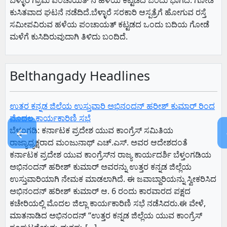
ಬೆಳ್ಳಾರೆ ಗ್ರಾಮ ಪಂಚಾಯತ್ ನ ಹಳೆಯ ಕಟ್ಟಡದ ಒಂದು ಭಾಗದ. ಗೋಡೆ
ಕುಸಿತವಾದ ಘಟನೆ ನಡೆದಿದೆ.ಬೆಳ್ಳಾರೆ ಸರಕಾರಿ ಆಸ್ಪತ್ರೆಗೆ ಹೋಗುವ ರಸ್ತೆ
ಸಮೀಪವಿರುವ ಹಳೆಯ ಪಂಚಾಯತ್ ಕಟ್ಟಡದ ಒಂದು ಬದಿಯ ಗೋಡೆ
ಮಳೆಗೆ ಕುಸಿದಿರುವುದಾಗಿ ತಿಳಿದು ಬಂದಿದೆ.
Belthangady Headlines
ಉತರ ಕನ್ನಡ ಜಿಲೆಯ ಉಸ್ತುವಾರಿ ಅಭಿನಂದನ್ ಹರೀಶ್ ಕುಮಾರ್ ರಿಂದ
ಮೊದಲ ಕಾರ್ಯಕಾರಿಣಿ ಸಭೆ
←
ಬೆಳ್ತಂಗಡಿ: ಕರ್ನಾಟಕ ಪ್ರದೇಶ ಯುವ ಕಾಂಗ್ರೆಸ್ ಸಮಿತಿಯ
ರಾಜ್ಯಾಧ್ಯಕ್ಷರಾದ ಮಂಜುನಾಥ್ ಎಚ್.ಎಸ್. ಅವರ ಆದೇಶದಂತೆ
ಕರ್ನಾಟಕ ಪ್ರದೇಶ ಯುವ ಕಾಂಗ್ರೆಸ್‌ನ ರಾಜ್ಯ ಕಾರ್ಯದರ್ಶಿ ಬೆಳ್ತಂಗಡಿಯ
ಅಭಿನಂದನ್ ಹರೀಶ್ ಕುಮಾರ್ ಅವರನ್ನು ಉತ್ತರ ಕನ್ನಡ ಜಿಲ್ಲೆಯ
ಉಸ್ತುವಾರಿಯಾಗಿ ನೇಮಕ ಮಾಡಲಾಗಿದೆ. ಈ ಜವಾಬ್ದಾರಿಯನ್ನು ಸ್ವೀಕರಿಸಿದ
ಅಭಿನಂದನ್ ಹರೀಶ್ ಕುಮಾರ್ ಆ. 6 ರಂದು ಕಾರವಾರದ ಪಕ್ಷದ
ಕಚೇರಿಯಲ್ಲಿ ಮೊದಲ ಜಿಲ್ಲಾ ಕಾರ್ಯಕಾರಿಣಿ ಸಭೆ ನಡೆಸಿದರು.ಈ ವೇಳೆ,
ಮಾತನಾಡಿದ ಅಭಿನಂದನ್ “ಉತ್ತರ ಕನ್ನಡ ಜಿಲ್ಲೆಯ ಯುವ ಕಾಂಗ್ರೆಸ್