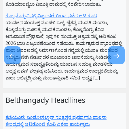
ಕೊಡಿಯಾಲಬೈಲು ವಿಮುಕ್ತಿ ಧಾಮದಲ್ಲಿ ನೆರವೇರಿಸಲಾಯಿತು.
ಕೊಲ್ಲಮೊಗ್ರುವಿನಲ್ಲಿ ವಿಜ್ರಂಭಣೆಯಿಂದ ನಡೆದ ಆಟಿ ಕೂಟ
ಯುವಜನ ಸಂಯುಕ್ತ ಮಂಡಳಿ ಸುಳ್ಯ, ಚೈತನ್ಯ ಯುವತಿ ಮಂಡಲ,
ಕೊಲ್ಲಮೊಗ್ರು ಮಹಾತ್ಮ ಯುವಕ ಮಂಡಲ, ಕೊಲ್ಲಮೊಗ್ರು ಕೆವಿಜಿ
ಅನುದಾನಿತ ಪ್ರೌಢಶಾಲೆ, ಇವುಗಳ ಸಂಯುಕ್ತ ಆಶ್ರಯದಲ್ಲಿ ಆಟಿ ಕೂಟ
2026 ಬಾರಿ ವಿಜ್ರಂಭಣೆಯಿಂದ ನಡೆಯಿತು. ಕಾರ್ಯಕ್ರಮದ ಪ್ರಾರಂಭದಲ್ಲಿ
ಶಾಲಾ ಆವರಣದಲ್ಲಿ ನಿರ್ಮಾಣಗೊಂಡ ಗದ್ದೆಯಲ್ಲಿ ಯುವತಿ ಮಂಡಲದ
←
→
ಸದಸ್ಯರು ನೇಗಿ ನೆಡುವುದರ ಮುಖಾಂತರ ಚಾಲನೆಯನ್ನು ನೀಡಿದರು.
ಕಾರ್ಯಕ್ರಮದ ಸಭಾಧ್ಯಕ್ಷತೆಯನ್ನು ಯುವಜನ ಸಯುಕ್ತ ಮಂಡಳಿಯ
ಅಧ್ಯಕ್ಷ ಪವನ್ ಪಲ್ಲತಡ್ಕ ವಹಿಸಿದರು. ಕಾರ್ಯಕ್ರಮದ ಉದ್ಘಾಟನೆಯನ್ನು
ಶಾಲಾ ಅಭಿವೃದ್ಧಿ ಮತ್ತು ಮೇಲೂಸ್ತುವಾರಿ ಸಮಿತಿ ಅಧ್ಯಕ್ಷ […]
Belthangady Headlines
ಕಣಿಯೂರು ಎಂಡೋಸಲ್ಫಾನ್ ಸಂತ್ರಸ್ತರ ಪುನರ್ವಸತಿ ಪಾಲನಾ
ಕೇಂದ್ರದಲ್ಲಿ ಆಟಿಡೊಂಜಿ ಕೂಟ ವಿಶೇಷ ಕಾರ್ಯಕ್ರಮ