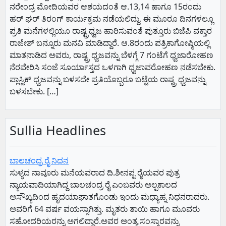
ನರೇಂದ್ರ ಮೋದಿಯವರ ಆಶಯದಂತೆ ಆ.13,14 ಹಾಗೂ 15ರಂದು
ಹರ್ ಘರ್ ತಿರಂಗ್ ಕಾರ್ಯಕ್ರಮ ನಡೆಯಲಿದ್ದು, ಈ ಮೂರೂ ದಿನಗಳಲ್ಲೂ
ಪ್ರತಿ ಮನೆಗಳಲ್ಲಿಯೂ ರಾಷ್ಟ್ರಧ್ವಜ ಹಾರಿಸುವಂತೆ ಪುತ್ತೂರು ಬಿಜೆಪಿ ವಕ್ತಾರ
ರಾಜೇಶ್ ಬನ್ನೂರು ಮನವಿ ಮಾಡಿದ್ದಾರೆ. ಆ.8ರಂದು ಪತ್ರಿಕಾಗೋಷ್ಠಿಯಲ್ಲಿ
ಮಾತನಾಡಿದ ಅವರು, ರಾಷ್ಟ್ರ ಧ್ವಜವನ್ನು ಬೆಳಗ್ಗೆ 7 ಗಂಟೆಗೆ ಧ್ವಜಾರೋಹಣ
ನೆರವೇರಿಸಿ ಸಂಜೆ ಸೂರ್ಯಾಸ್ತದ ಒಳಗಾಗಿ ಧ್ವಜಾವರೋಹಣ ನಡೆಸಬೇಕು.
ಪ್ಲಾಸ್ಟಿಕ್ ಧ್ವಜವನ್ನು ಬಳಸದೇ ಪ್ರತಿಯೊಬ್ಬರೂ ಬಟ್ಟೆಯ ರಾಷ್ಟ್ರ ಧ್ವಜವನ್ನು
ಬಳಸಬೇಕು. […]
Sullia Headlines
ಬಾಲಚಂದ್ರ ರೈ ನಿಧನ
ಸುಳ್ಯದ ನಾವೂರು ಮನೆಯವರಾದ ದಿ.ಶೀನಪ್ಪ ರೈಯವರ ಪುತ್ರ
ನ್ಯಾಯವಾದಿಯಾಗಿದ್ದ ಬಾಲಚಂದ್ರ ರೈ ಎಂಬವರು ಅಲ್ಪಕಾಲದ
ಅಸೌಖ್ಯದಿಂದ ಹೃದಯಾಘಾತಗೊಂಡು ಇಂದು ಮಧ್ಯಾಹ್ನ ನಿಧನರಾದರು.
ಅವರಿಗೆ 64 ವರ್ಷ ವಯಸ್ಸಾಗಿತ್ತು. ಮೃತರು ತಾಯಿ ಹಾಗೂ ಮೂವರು
ಸಹೋದರಿಯರನ್ನು ಅಗಲಿದ್ದಾರೆ.ಅವರ ಅಂತ್ಯ ಸಂಸ್ಕಾರವನ್ನು