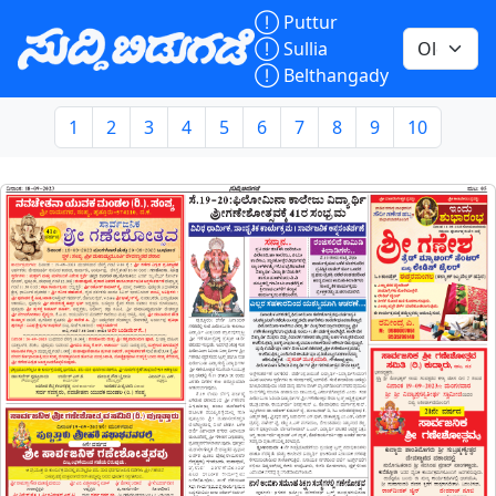

Puttur

Sullia

Belthangady
1
2
3
4
5
6
7
8
9
10