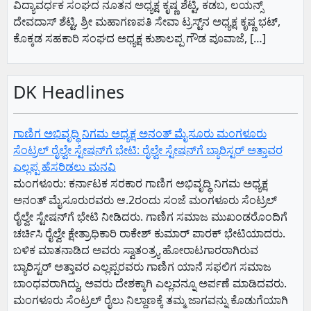
ವಿದ್ಯಾವರ್ಧಕ ಸಂಘದ ನೂತನ ಅಧ್ಯಕ್ಷ ಕೃಷ್ಣ ಶೆಟ್ಟಿ, ಕಡಬ, ಲಯನ್ಸ್
ದೇವದಾಸ್ ಶೆಟ್ಟಿ, ಶ್ರೀ ಮಹಾಗಣಪತಿ ಸೇವಾ ಟ್ರಸ್ಟ್‌ನ ಅಧ್ಯಕ್ಷ ಕೃಷ್ಣ ಭಟ್,
ಕೊಕ್ಕಡ ಸಹಕಾರಿ ಸಂಘದ ಅಧ್ಯಕ್ಷ ಕುಶಾಲಪ್ಪ ಗೌಡ ಪೂವಾಜೆ, […]
DK Headlines
ಗಾಣಿಗ ಅಭಿವೃದ್ಧಿ ನಿಗಮ ಅಧ್ಯಕ್ಷ‌ ಅನಂತ್‌ ಮೈಸೂರು ಮಂಗಳೂರು
ಸೆಂಟ್ರಲ್‌ ರೈಲ್ವೇ ಸ್ಟೇಷನ್‌ಗೆ ಭೇಟಿ: ರೈಲ್ವೇ ಸ್ಟೇಷನ್‌ಗೆ ಬ್ಯಾರಿಸ್ಟರ್‌ ಅತ್ತಾವರ
ಎಲ್ಲಪ್ಪ ಹೆಸರಿಡಲು ಮನವಿ
ಮಂಗಳೂರು: ಕರ್ನಾಟಕ ಸರಕಾರ ಗಾಣಿಗ ಅಭಿವೃದ್ಧಿ ನಿಗಮ ಅಧ್ಯಕ್ಷ‌
ಅನಂತ್‌ ಮೈಸೂರುರವರು ಆ.2ರಂದು ಸಂಜೆ ಮಂಗಳೂರು ಸೆಂಟ್ರಲ್‌
ರೈಲ್ವೇ ಸ್ಟೇಷನ್‌ಗೆ ಭೇಟಿ ನೀಡಿದರು. ಗಾಣಿಗ ಸಮಾಜ ಮುಖಂಡರೊಂದಿಗೆ
ಚರ್ಚಿಸಿ ರೈಲ್ವೇ ಕ್ಷೇತ್ರಾಧಿಕಾರಿ ರಾಕೇಶ್‌ ಕುಮಾರ್‌ ಪಾರಕ್‌ ಭೇಟಿಯಾದರು.
ಬಳಿಕ ಮಾತನಾಡಿದ ಅವರು ಸ್ವಾತಂತ್ರ್ಯ ಹೋರಾಟಗಾರರಾಗಿರುವ
ಬ್ಯಾರಿಸ್ಟರ್‌ ಅತ್ತಾವರ ಎಲ್ಲಪ್ಪರವರು ಗಾಣಿಗ ಯಾನೆ ಸಫಲಿಗ ಸಮಾಜ
ಬಾಂಧವರಾಗಿದ್ದು, ಅವರು ದೇಶಕ್ಕಾಗಿ ಎಲ್ಲವನ್ನೂ ಅರ್ಪಣೆ ಮಾಡಿದವರು.
ಮಂಗಳೂರು ಸೆಂಟ್ರಲ್‌ ರೈಲು ನಿಲ್ದಾಣಕ್ಕೆ ತಮ್ಮ ಜಾಗವನ್ನು ಕೊಡುಗೆಯಾಗಿ