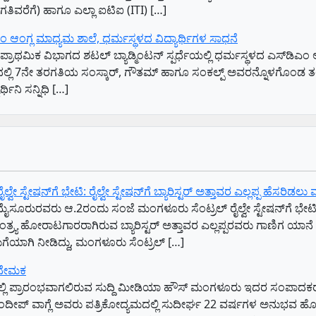
ಿವರೆಗೆ) ಹಾಗೂ ಎಲ್ಲಾ ಐಟಿಐ (ITI) […]
ಎಂ ಆಂಗ್ಲ ಮಾಧ್ಯಮ ಶಾಲೆ, ಧರ್ಮಸ್ಥಳದ ವಿದ್ಯಾರ್ಥಿಗಳ ಸಾಧನೆ
ಾಥಮಿಕ ವಿಭಾಗದ ಶಟಲ್ ಬ್ಯಾಡ್ಮಿಂಟನ್ ಸ್ಪರ್ಧೆಯಲ್ಲಿ ಧರ್ಮಸ್ಥಳದ ಎಸ್‌ಡಿಎಂ ಆ
ಾಗದಲ್ಲಿ 7ನೇ ತರಗತಿಯ ಸಂಸ್ಕಾರ್, ಗೌತಮ್ ಹಾಗೂ ಸಂಕಲ್ಪ್ ಅವರನ್ನೊಳಗೊಂಡ ತ
ನಿ ಸನ್ನಿಧಿ […]
 ಸ್ಟೇಷನ್‌ಗೆ ಭೇಟಿ: ರೈಲ್ವೇ ಸ್ಟೇಷನ್‌ಗೆ ಬ್ಯಾರಿಸ್ಟರ್‌ ಅತ್ತಾವರ ಎಲ್ಲಪ್ಪ ಹೆಸರಿಡಲ
ೈಸೂರುರವರು ಆ.2ರಂದು ಸಂಜೆ ಮಂಗಳೂರು ಸೆಂಟ್ರಲ್‌ ರೈಲ್ವೇ ಸ್ಟೇಷನ್‌ಗೆ ಭೇಟಿ 
್ರ್ಯ ಹೋರಾಟಗಾರರಾಗಿರುವ ಬ್ಯಾರಿಸ್ಟರ್‌ ಅತ್ತಾವರ ಎಲ್ಲಪ್ಪರವರು ಗಾಣಿಗ ಯಾನ
ುಗೆಯಾಗಿ ನೀಡಿದ್ದು, ಮಂಗಳೂರು ಸೆಂಟ್ರಲ್‌ […]
 ನೇಮಕ
ಲ್ಲಿ ಪ್ರಾರಂಭವಾಗಲಿರುವ ಸುದ್ದಿ ಮೀಡಿಯಾ ಹೌಸ್ ಮಂಗಳೂರು ಇದರ ಸಂಪಾದಕರಾ
ಿದ ಸಂದೀಪ್ ವಾಗ್ಲೆ ಅವರು ಪತ್ರಿಕೋದ್ಯಮದಲ್ಲಿ ಸುದೀರ್ಘ 22 ವರ್ಷಗಳ ಅನುಭವ ಹೊಂ