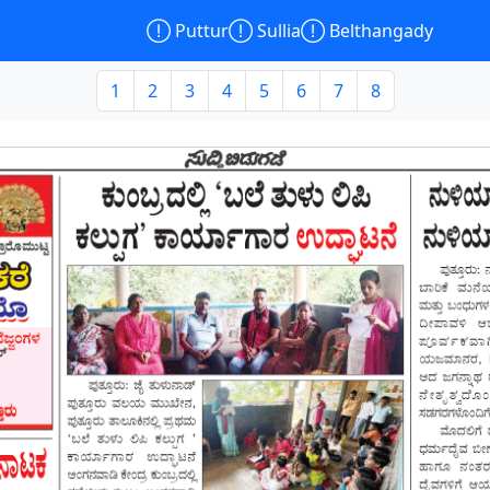

Puttur

Sullia

Belthangady
1
2
3
4
5
6
7
8