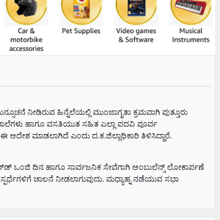
್ಸೂಚನೆ ನೀಡಿರುವ ಹಿನ್ನೆಲೆಯಲ್ಲಿ ಮುಂಜಾಗೃತಾ ಕ್ರಮವಾಗಿ ಪುತ್ತೂರು
ರೌಢಶಾಲೆಗಳು ಹಾಗೂ ವಸತಿಯುತ ಸಹಿತ ಎಲ್ಲಾ ಪದವಿ ಪೂರ್ವ
ೇಶ ಮಾಡಲಾಗಿದೆ ಎಂದು ದ.ಕ.ಜಿಲ್ಲಾಧಿಕಾರಿ ತಿಳಿಸಿದ್ದಾರೆ.
‌ಡ್‌ ಒಂಜಿ ದಿನ ಹಾಗೂ ಸಾರ್ವಜನಿಕ ಸೇವೆಗಾಗಿ ಆಂಬುಲೆನ್ಸ್‌ ಲೋಕಾರ್ಪಣೆ
ಟ ಸ್ಪರ್ಧೆಗಳಿಗೆ ಚಾಲನೆ ನೀಡಲಾಗುವುದು. ಮಧ್ಯಾಹ್ನ ನಡೆಯುವ ಸಭಾ