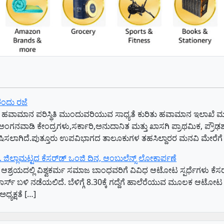
ರಂದು ರಜೆ
 ಇದೇ ಹವಾಮಾನ ಪರಿಸ್ಥಿತಿ ಮುಂದುವರಿಯುವ ಸಾಧ್ಯತೆ ಕುರಿತು ಹವಾಮಾನ ಇಲಾಖೆ ಮುನ
ಲಾ ಅಂಗನವಾಡಿ ಕೇಂದ್ರಗಳು,ಸರ್ಕಾರಿ,ಅನುದಾನಿತ ಮತ್ತು ಖಾಸಗಿ ಪ್ರಾಥಮಿಕ, ಪ್
ಸಲಾಗಿದೆ.ಪುತ್ತೂರು ಉಪವಿಭಾಗದ ತಾಲೂಕುಗಳ ತಹಸಿಲ್ದಾರರ ಮನವಿ ಮೇರೆಗೆ ಈ ಆದ
ಿಲ್ಲಾಮಟ್ಟದ ಕೆಸರ್‌ಡ್‌ ಒಂಜಿ ದಿನ, ಆಂಬುಲೆನ್ಸ್‌ ಲೋಕಾರ್ಪಣೆ
ಆಶ್ರಯದಲ್ಲಿ ವಿಶ್ವಕರ್ಮ ಸಮಾಜ ಬಾಂಧವರಿಗೆ ವಿವಿಧ ಆಟೋಟ ಸ್ಪರ್ಧೆಗಳು ಕೆಸರ್
ಾರ್ಸ್‌ ಬಳಿ ನಡೆಯಲಿದೆ. ಬೆಳಿಗ್ಗೆ 8.30ಕ್ಕೆ ಗದ್ದೆಗೆ ಹಾಲೆರೆಯುವ ಮೂಲಕ ಆಟೋ
ಧ್ಯಕ್ಷತೆ […]