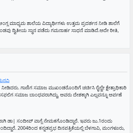
ಂಗ್ಲ ಮಾಧ್ಯಮ ಶಾಲೆಯ ವಿದ್ಯಾರ್ಥಿಗಳು ಉತ್ತಮ ಪ್ರದರ್ಶನ ನೀಡಿ ಶಾಲೆಗೆ
ಂಡವು ದ್ವಿತೀಯ ಸ್ಥಾನ ಪಡೆದು ಗಮನಾರ್ಹ ಸಾಧನೆ ಮಾಡಿದೆ.ಅದೇ ರೀತಿ,
ು ಮನವಿ
ನೀಡಿದರು. ಗಾಣಿಗ ಸಮಾಜ ಮುಖಂಡರೊಂದಿಗೆ ಚರ್ಚಿಸಿ ರೈಲ್ವೇ ಕ್ಷೇತ್ರಾಧಿಕಾರಿ
ೆ ಸಫಲಿಗ ಸಮಾಜ ಬಾಂಧವರಾಗಿದ್ದು, ಅವರು ದೇಶಕ್ಕಾಗಿ ಎಲ್ಲವನ್ನೂ ಅರ್ಪಣೆ
ಗಿ ಡಾ| ಸಂದೀಪ್ ವಾಗ್ಲೆ ನೇಮಕಗೊಂಡಿದ್ದಾರೆ. ಇವರು ಜು.1ರಂದು
ದಿದ್ದಾರೆ. 2004ರಿಂದ ಕನ್ನಡಪ್ರಭ ದಿನಪತ್ರಿಕೆಯಲ್ಲಿ ಬೆಳಗಾವಿ, ಮಂಗಳೂರು,