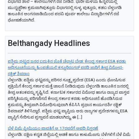
ವಿಭಾಗದ ಶಾಲೆ – ಕಾಲೇಜುಗಳಿಗೆ ರಜೆ ನೀಡಿದೆ. ಭಾರೀ ಮಳೆಯ ಹಿನ್ನಲೆಯಲ್ಲಿ
ಮುನ್ನಚ್ಚರಿಕಾ ಕ್ರಮವಾಗಿಪುತ್ತೂರು ವಿಭಾಗದಲ್ಲಿ ಸುಳ್ಯ, ಪುತ್ತೂರು, ಕಡಬ ಬೆಳ್ತಂಗಡಿ
ತಾಲೂಕಿನ ಅಂಗನವಾಡಿಯಿಂದ ಪದವಿ ಪೂರ್ವ ಕಾಲೇಜು ವಿದ್ಯಾರ್ಥಿಗಳಿಗೆ ರಜೆ
ಘೋಷಣೆಯಾಗಿದೆ.
Belthangady Headlines
ಪಶ್ಚಿಮ ಘಟ್ಟದ ಜನರ ಬದುಕಿನ ಜೊತೆ ಚೆಲ್ಲಾಟ ಬೇಡ: ಕೇಂದ್ರ ಸರ್ಕಾರ ESA ಕರಡು
ಅಧಿಸೂಚನೆಯನ್ನು ಹಿಂಪಡೆಯಲಿ:ಕಸ್ತೂರಿರಂಗನ್ ವರದಿ ಜಾರಿಗೆ ತೀವ್ರ ವಿರೋಧ-
ರಕ್ಷಿತ್ ಶಿವರಾಂ
ಬೆಳ್ತಂಗಡಿ: ಪಶ್ಚಿಮ ಘಟ್ಟವನ್ನು ಪರಿಸರ ಸೂಕ್ಷ್ಮ ಪ್ರದೇಶ (ESA) ಎಂದು ಘೋಷಿಸುವ
ಪ್ರಕ್ರಿಯೆಗೆ ಕೇಂದ್ರ ಸರ್ಕಾರ ಮತ್ತೆ ಚಾಲನೆ ನೀಡಿರುವುದು ಬೆಳ್ತಂಗಡಿ ತಾಲೂಕಿನ ಜನರಲ್ಲಿ
ತೀವ್ರ ಆತಂಕವನ್ನು ಸೃಷ್ಟಿಸಿದೆ. ಕರ್ನಾಟಕ ಸರ್ಕಾರದ ವಿರೋಧ ಹಾಗೂ ರಾಜ್ಯದ ವಾಸ್ತವ
ಪರಿಸ್ಥಿತಿಯನ್ನು ಪರಿಗಣಿಸದೆ ಕೇಂದ್ರ ಸರ್ಕಾರ ಕರಡು ಅಧಿಸೂಚನೆ ಹೊರಡಿಸಿರುವ
ಕ್ರಮವನ್ನು ತೀವ್ರವಾಗಿ ವಿರೋಧಿಸುವುದಾಗಿ ಕೆಪಿಸಿಸಿ ಪ್ರಧಾನ ಕಾರ್ಯದರ್ಶಿ ರಕ್ಷಿತ್
ಶಿವರಾಮ್ ತಿಳಿಸಿದ್ದಾರೆ. ಪಶ್ಚಿಮ ಘಟ್ಟ ವ್ಯಾಪ್ತಿಯ ಆರು ರಾಜ್ಯಗಳ ಪ್ರದೇಶಗಳನ್ನು ESA
ವ್ಯಾಪ್ತಿಗೆ ಸೇರಿಸುವ ಪ್ರಸ್ತಾವನೆ ಮಾಡಲಾಗಿದ್ದು, ಈ […]
ಬೆಳೆ ವಿಮೆ ಪ್ರೀಮಿಯಂ ಪಾವತಿಗೆ ಆ.17ರವರೆಗೆ ಅವಧಿ ವಿಸ್ತರಣೆ
ಬೆಳ್ತಂಗಡಿ: ದಕ್ಷಿಣ ಕನ್ನಡ ಜಿಲ್ಲೆಯಲ್ಲಿ ಅಡಕೆ ಹಾಗೂ ಕಾಳುಮೆಣಸು ಬೆಳೆಗಳಿಗೆ ಬೆಳೆ ವಿಮೆ