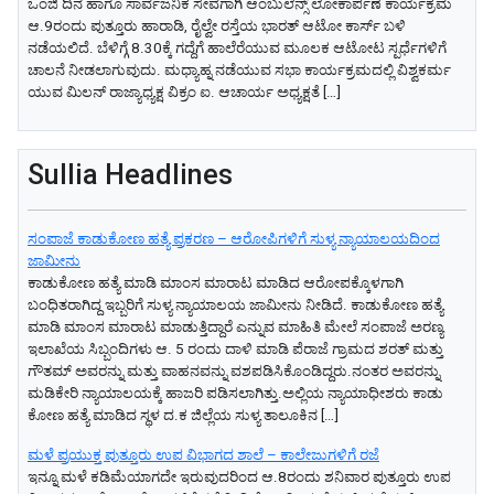
ಒಂಜಿ ದಿನ ಹಾಗೂ ಸಾರ್ವಜನಿಕ ಸೇವೆಗಾಗಿ ಆಂಬುಲೆನ್ಸ್‌ ಲೋಕಾರ್ಪಣೆ ಕಾರ್ಯಕ್ರಮ
ಆ.9ರಂದು ಪುತ್ತೂರು ಹಾರಾಡಿ, ರೈಲ್ವೇ ರಸ್ತೆಯ ಭಾರತ್‌ ಆಟೋ ಕಾರ್ಸ್‌ ಬಳಿ
ನಡೆಯಲಿದೆ. ಬೆಳಿಗ್ಗೆ 8.30ಕ್ಕೆ ಗದ್ದೆಗೆ ಹಾಲೆರೆಯುವ ಮೂಲಕ ಆಟೋಟ ಸ್ಪರ್ಧೆಗಳಿಗೆ
ಚಾಲನೆ ನೀಡಲಾಗುವುದು. ಮಧ್ಯಾಹ್ನ ನಡೆಯುವ ಸಭಾ ಕಾರ್ಯಕ್ರಮದಲ್ಲಿ ವಿಶ್ವಕರ್ಮ
ಯುವ ಮಿಲನ್‌ ರಾಜ್ಯಾಧ್ಯಕ್ಷ ವಿಕ್ರಂ ಐ. ಆಚಾರ್ಯ ಅಧ್ಯಕ್ಷತೆ […]
Sullia Headlines
ಸಂಪಾಜೆ ಕಾಡುಕೋಣ ಹತ್ಯೆ ಪ್ರಕರಣ – ಆರೋಪಿಗಳಿಗೆ ಸುಳ್ಯ ನ್ಯಾಯಾಲಯದಿಂದ
ಜಾಮೀನು
ಕಾಡುಕೋಣ ಹತ್ಯೆ ಮಾಡಿ ಮಾಂಸ ಮಾರಾಟ ಮಾಡಿದ ಆರೋಪಕ್ಕೊಳಗಾಗಿ
ಬಂಧಿತರಾಗಿದ್ದ ಇಬ್ಬರಿಗೆ ಸುಳ್ಯ ನ್ಯಾಯಾಲಯ ಜಾಮೀನು ನೀಡಿದೆ. ಕಾಡುಕೋಣ ಹತ್ಯೆ
ಮಾಡಿ ಮಾಂಸ ಮಾರಾಟ ಮಾಡುತ್ತಿದ್ದಾರೆ ಎನ್ನುವ ಮಾಹಿತಿ ಮೇಲೆ ಸಂಪಾಜೆ ಅರಣ್ಯ
ಇಲಾಖೆಯ ಸಿಬ್ಬಂದಿಗಳು ಆ. 5 ರಂದು ದಾಳಿ ಮಾಡಿ ಪೆರಾಜೆ ಗ್ರಾಮದ ಶರತ್ ಮತ್ತು
ಗೌತಮ್ ಅವರನ್ನು ಮತ್ತು ವಾಹನವನ್ನು ವಶಪಡಿಸಿಕೊಂಡಿದ್ದರು.ನಂತರ ಅವರನ್ನು
ಮಡಿಕೇರಿ ನ್ಯಾಯಾಲಯಕ್ಕೆ ಹಾಜರಿ ಪಡಿಸಲಾಗಿತ್ತು.ಅಲ್ಲಿಯ ನ್ಯಾಯಾಧೀಶರು ಕಾಡು
ಕೋಣ ಹತ್ಯೆ ಮಾಡಿದ ಸ್ಥಳ ದ.ಕ ಜಿಲ್ಲೆಯ ಸುಳ್ಯ ತಾಲೂಕಿನ […]
ಮಳೆ ಪ್ರಯುಕ್ತ ಪುತ್ತೂರು ಉಪ ವಿಭಾಗದ ಶಾಲೆ – ಕಾಲೇಜುಗಳಿಗೆ ರಜೆ
ಇನ್ನೂ ಮಳೆ ಕಡಿಮೆಯಾಗದೇ ಇರುವುದರಿಂದ ಆ.8ರಂದು ಶನಿವಾರ ಪುತ್ತೂರು ಉಪ