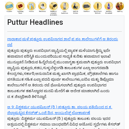
Puttur Headlines
ಧಾರಾಕಾರ ಮಳೆ:ಪುತ್ತೂರು ಉಪವಿಭಾಗದ ಶಾಲೆ,ಪ.ಪೂ.ಕಾಲೇಜುಗಳಿಗೆ ಆ.8ರಂದು
ರಜೆ
ಪುತ್ತೂರು:ಪುತ್ತೂರು ಉಪವಿಭಾಗ ವ್ಯಾಪ್ತಿಯಲ್ಲಿ ವ್ಯಾಪಕ ಮಳೆಯಾಗುತ್ತಿದ್ದು ಇದೇ
ಹವಾಮಾನ ಪರಿಸ್ಥಿತಿ ಮುಂದುವರಿಯುವ ಸಾಧ್ಯತೆ ಕುರಿತು ಹವಾಮಾನ ಇಲಾಖೆ
ಮುನ್ಸೂಚನೆ ನೀಡಿರುವ ಹಿನ್ನೆಲೆಯಲ್ಲಿ ಮುಂಜಾಗೃತಾ ಕ್ರಮವಾಗಿ ಪುತ್ತೂರು ಉಪವಿಭಾಗ
ವ್ಯಾಪ್ತಿಯ ಪುತ್ತೂರು,ಕಡಬ,ಸುಳ್ಯ,ಬೆಳ್ತಂಗಡಿ ತಾಲೂಕುಗಳ ಎಲ್ಲಾ ಅಂಗನವಾಡಿ
ಕೇಂದ್ರಗಳು,ಸರ್ಕಾರಿ,ಅನುದಾನಿತ ಮತ್ತು ಖಾಸಗಿ ಪ್ರಾಥಮಿಕ, ಪ್ರೌಢಶಾಲೆಗಳು ಹಾಗೂ
ವಸತಿಯುತ ಸಹಿತ ಎಲ್ಲಾ ಪದವಿ ಪೂರ್ವ ಕಾಲೇಜುಗಳು,ಐಟಿಐ ಮತ್ತು ಡಿಪ್ಲೊಮಾ
ಕಾಲೇಜುಗಳಿಗೆ ಆ.8ರಂದು ರಜೆ ಘೋಷಿಸಲಾಗಿದೆ.ಪುತ್ತೂರು ಉಪವಿಭಾಗದ
ತಾಲೂಕುಗಳ ತಹಸಿಲ್ದಾರರ ಮನವಿ ಮೇರೆಗೆ ಈ ಆದೇಶ ಮಾಡಲಾಗಿದೆ ಎಂದು
ದ.ಕ.ಜಿಲ್ಲಾಧಿಕಾರಿ ತಿಳಿಸಿದ್ದಾರೆ.
ಆ.9: ವಿಶ್ವಕರ್ಮ ಯುವಮಿಲನ್‌ (ರಿ.) ಪುತ್ತೂರು ತಾ. ವಲಯ ವತಿಯಿಂದ ದ.ಕ.
ಜಿಲ್ಲಾಮಟ್ಟದ ಕೆಸರ್‌ಡ್‌ ಒಂಜಿ ದಿನ, ಆಂಬುಲೆನ್ಸ್‌ ಲೋಕಾರ್ಪಣೆ
ಪುತ್ತೂರು: ವಿಶ್ವಕರ್ಮ ಯುವಮಿಲನ್‌ (ರಿ.) ಪುತ್ತೂರು ತಾಲೂಕು ವಲಯ ಇದರ
ಆಶ್ರಯದಲ್ಲಿ ವಿಶ್ವಕರ್ಮ ಸಮಾಜ ಬಾಂಧವರಿಗೆ ವಿವಿಧ ಆಟೋಟ ಸ್ಪರ್ಧೆಗಳು ಕೆಸರ್‌ಡ್‌