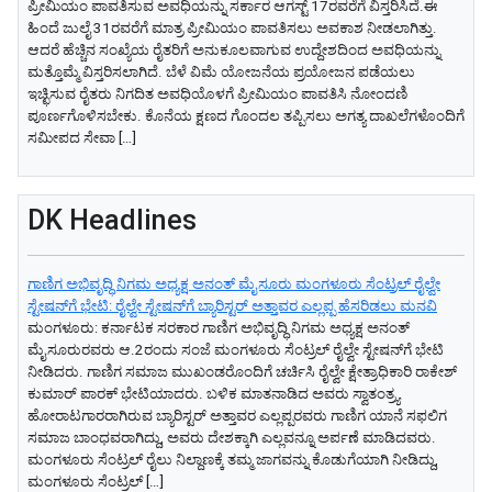
ಪ್ರೀಮಿಯಂ ಪಾವತಿಸುವ ಅವಧಿಯನ್ನು ಸರ್ಕಾರ ಆಗಸ್ಟ್ 17ರವರೆಗೆ ವಿಸ್ತರಿಸಿದೆ.ಈ
ಹಿಂದೆ ಜುಲೈ 31ರವರೆಗೆ ಮಾತ್ರ ಪ್ರೀಮಿಯಂ ಪಾವತಿಸಲು ಅವಕಾಶ ನೀಡಲಾಗಿತ್ತು.
ಆದರೆ ಹೆಚ್ಚಿನ ಸಂಖ್ಯೆಯ ರೈತರಿಗೆ ಅನುಕೂಲವಾಗುವ ಉದ್ದೇಶದಿಂದ ಅವಧಿಯನ್ನು
ಮತ್ತೊಮ್ಮೆ ವಿಸ್ತರಿಸಲಾಗಿದೆ. ಬೆಳೆ ವಿಮೆ ಯೋಜನೆಯ ಪ್ರಯೋಜನ ಪಡೆಯಲು
ಇಚ್ಛಿಸುವ ರೈತರು ನಿಗದಿತ ಅವಧಿಯೊಳಗೆ ಪ್ರೀಮಿಯಂ ಪಾವತಿಸಿ ನೋಂದಣಿ
ಪೂರ್ಣಗೊಳಿಸಬೇಕು. ಕೊನೆಯ ಕ್ಷಣದ ಗೊಂದಲ ತಪ್ಪಿಸಲು ಅಗತ್ಯ ದಾಖಲೆಗಳೊಂದಿಗೆ
ಸಮೀಪದ ಸೇವಾ […]
DK Headlines
ಗಾಣಿಗ ಅಭಿವೃದ್ಧಿ ನಿಗಮ ಅಧ್ಯಕ್ಷ‌ ಅನಂತ್‌ ಮೈಸೂರು ಮಂಗಳೂರು ಸೆಂಟ್ರಲ್‌ ರೈಲ್ವೇ
ಸ್ಟೇಷನ್‌ಗೆ ಭೇಟಿ: ರೈಲ್ವೇ ಸ್ಟೇಷನ್‌ಗೆ ಬ್ಯಾರಿಸ್ಟರ್‌ ಅತ್ತಾವರ ಎಲ್ಲಪ್ಪ ಹೆಸರಿಡಲು ಮನವಿ
ಮಂಗಳೂರು: ಕರ್ನಾಟಕ ಸರಕಾರ ಗಾಣಿಗ ಅಭಿವೃದ್ಧಿ ನಿಗಮ ಅಧ್ಯಕ್ಷ‌ ಅನಂತ್‌
ಮೈಸೂರುರವರು ಆ.2ರಂದು ಸಂಜೆ ಮಂಗಳೂರು ಸೆಂಟ್ರಲ್‌ ರೈಲ್ವೇ ಸ್ಟೇಷನ್‌ಗೆ ಭೇಟಿ
ನೀಡಿದರು. ಗಾಣಿಗ ಸಮಾಜ ಮುಖಂಡರೊಂದಿಗೆ ಚರ್ಚಿಸಿ ರೈಲ್ವೇ ಕ್ಷೇತ್ರಾಧಿಕಾರಿ ರಾಕೇಶ್‌
ಕುಮಾರ್‌ ಪಾರಕ್‌ ಭೇಟಿಯಾದರು. ಬಳಿಕ ಮಾತನಾಡಿದ ಅವರು ಸ್ವಾತಂತ್ರ್ಯ
ಹೋರಾಟಗಾರರಾಗಿರುವ ಬ್ಯಾರಿಸ್ಟರ್‌ ಅತ್ತಾವರ ಎಲ್ಲಪ್ಪರವರು ಗಾಣಿಗ ಯಾನೆ ಸಫಲಿಗ
ಸಮಾಜ ಬಾಂಧವರಾಗಿದ್ದು, ಅವರು ದೇಶಕ್ಕಾಗಿ ಎಲ್ಲವನ್ನೂ ಅರ್ಪಣೆ ಮಾಡಿದವರು.
ಮಂಗಳೂರು ಸೆಂಟ್ರಲ್‌ ರೈಲು ನಿಲ್ದಾಣಕ್ಕೆ ತಮ್ಮ ಜಾಗವನ್ನು ಕೊಡುಗೆಯಾಗಿ ನೀಡಿದ್ದು,
ಮಂಗಳೂರು ಸೆಂಟ್ರಲ್‌ […]