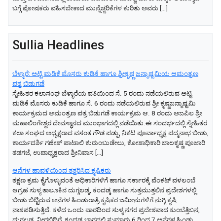
ಬಗ್ಗೆ ಪೋಷಕರು ವಹಿಸಬೇಕಾದ ಮುನ್ನೆಚ್ಚರಿಕೆಗಳ ಕುರಿತು ಅವರು […]
Sullia Headlines
ಬೆಳ್ಳಾರೆ: ಅಟ್ಟಿ ಮಡಿಕೆ ಮೊಸರು ಕುಡಿಕೆ ಹಾಗೂ ಶ್ರೀಕೃಷ್ಣ ಜನ್ಮಾಷ್ಟಮಿಯ ಆಮಂತ್ರಣ
ಪತ್ರ ಬಿಡುಗಡೆ
ಸ್ನೇಹಿತರ ಕಲಾಸಂಘ ಬೆಳ್ಳಾರೆಯ ವತಿಯಿಂದ ಸೆ. 5 ರಂದು ನಡೆಯಲಿರುವ ಅಟ್ಟಿ
ಮಡಿಕೆ ಮೊಸರು ಕುಡಿಕೆ ಹಾಗೂ ಸೆ. 6 ರಂದು ನಡೆಯಲಿರುವ ಶ್ರೀ ಕೃಷ್ಣಜನ್ಮಾಷ್ಟಮಿ
ಕಾರ್ಯಕ್ರಮದ ಆಮಂತ್ರಣ ಪತ್ರ ಬಿಡುಗಡೆ ಕಾರ್ಯಕ್ರಮ ಆ. 8 ರಂದು ಅಜಪಿಲ ಶ್ರೀ
ಮಹಾಲಿಂಗೇಶ್ವರ ದೇವಸ್ಥಾನದ ಮುಂಭಾಗದಲ್ಲಿ ನಡೆಯಿತು.ಈ ಸಂದರ್ಭದಲ್ಲಿ ಸ್ನೇಹಿತರ
ಕಲಾ ಸಂಘದ ಅಧ್ಯಕ್ಷರಾದ ವಸಂತ ಗೌಡ ಪಡ್ಪು, ನಿಕಟ ಪೂರ್ವಾಧ್ಯಕ್ಷ ಪದ್ಮನಾಭ ಬೀಡು,
ಕಾರ್ಯದರ್ಶಿ ಗಣೇಶ್ ಪಾಟಾಲಿ ಕುರುಂಬುಡೇಲು, ಕೋಶಾಧಿಕಾರಿ ಬಾಲಕೃಷ್ಣ ಪೂಜಾರಿ
ತಡಗಜೆ, ಉಪಾಧ್ಯಕ್ಷರಾದ ಶ್ರೀನಿವಾಸ […]
ಆನೆಗಳ ಹಾವಳಿಯಿಂದ ತತ್ತರಿಸಿದ ಕೃಷಿಕರು
ತಕ್ಷಣ ಕ್ರಮ ಕೈಗೊಳ್ಳುವಂತೆ ಅಧಿಕಾರಿಗಳಿಗೆ ಹಾಗೂ ಸರ್ಕಾರಕ್ಕೆ ವೆಂಕಟ್‌ ವಳಲಂಬೆ
ಆಗ್ರಹ ಸುಳ್ಯ ತಾಲೂಕಿನ ದುಗ್ಗಲಡ್ಕ, ಕಂದಡ್ಕ ಹಾಗೂ ಸುತ್ತಮುತ್ತಲಿನ ಪ್ರದೇಶಗಳಲ್ಲಿ
ಬೀಡು ಬಿಟ್ಟಿರುವ ಆನೆಗಳ ಹಿಂಡುರಾತ್ರಿ ಕೃಷಿಕರ ಜಮೀನುಗಳಿಗೆ ನುಗ್ಗಿ ಕೃಷಿ
ನಾಶಪಡಿಸುತ್ತಿದೆ. ಕಳೆದ ಒಂದು ವಾರದಿಂದ ಸುಳ್ಯ ನಗರ ಪ್ರದೇಶವಾದ ಕುಂಬೆತ್ತಿಬನ,
ದುಗ್ಗಲಡ್ಕ, ನೀರಬಿದಿರೆ, ಕಂದಡ್ಕ ಭಾಗದಲ್ಲಿ ಸುಮಾರು 6 ರಿಂದ 7 ಆನೆಗಳ ಹಿಂಡು