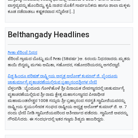
ವಾಸ್ತವ್ಯವನ್ನು ಹೊಂದಿದ್ದು, ಕೃಷಿ ನಾಶದ ಜೊತೆಗೆ ಸಾರ್ವಜನಿಕರು ಹಾಗೂ ಶಾಲಾ ಮಕ್ಕಳು
ಕೂಡ ನಡೆದಾಡಲು ಕಷ್ಟಕರವಾದ ಸನ್ನಿವೇಶ […]
Belthangady Headlines
ಗೀತಾ ಪೆರಿಂಜೆ ನಿಧನ
ಪೆರಿಂಜೆ ಗ್ರಾಮದ ಬೊಟ್ಟು ಮನೆ ಗೀತಾ (58ವರ್ಷ )ಆ. 6ರಂದು ನಿಧನರಾದರು.ಮೃತರು
ತಾಯಿ ಜಿನ್ನಮ್ಮ, ಮಗಳು ಅಮಿತಾ, ಸಹೋದರ, ಸಹೋದರಿಯರನ್ನು ಅಗಲಿದ್ದಾರೆ.
ವಿಶ್ವ ಹಿಂದೂ ಪರಿಷತ್ ರಾಷ್ಟ್ರೀಯ ಅಧ್ಯಕ್ಷ ಅಲೋಕ್ ಕುಮಾರ್ ಜಿ. ಬೈಂದೂರು
ಚಾತುರ್ಮಾಸ್ಯೆ ವೃತಾಚರಣೆಯಲ್ಲಿರುವ ಬ್ರಹ್ಮಾನಂದಶ್ರೀಗಳ ಭೇಟಿ
ಬೆಳ್ತಂಗಡಿ : ಬೈಂದೂರು ಗೋಳಿಹೊಳೆ ಶ್ರೀ ವಿನಾಯಕ ದೇವಸ್ಥಾನದಲ್ಲಿ ಚಾತುರ್ಮಾಸ್ಯೆ
ವೃತಾಚರಣೆಯಲ್ಲಿರುವ ಶ್ರೀ ರಾಮ ಕ್ಷೇತ್ರ ಮಹಾಸಂಸ್ಥಾನದ ಪೀಠಾಧೀಶ
ಮಹಾಮಂಡಲೇಶ್ವರ 1008 ಸದ್ಗುರು ಶ್ರೀ ಬ್ರಹ್ಮಾನಂದ ಸರಸ್ವತಿ ಸ್ವಾಮೀಜಿಯವರನ್ನು
ರಾಷ್ಟ್ರೀಯ ಸ್ವಯಂಸೇವಕ ಸಂಘದ ರಾಷ್ಟೀಯ ಅಧ್ಯಕ್ಷ ಅಲೋಕ್ ಕುಮಾರ್ ಜಿ. ಆ. 7
ರಂದು ಭೇಟಿ ನೀಡಿ ಸ್ವಾಮೀಜಿಯವರಿಂದ ಆಶೀರ್ವಾದ ಪಡೆದರು. ಸ್ವಾಮೀಜಿ ಅವರನ್ನು
ಗೌರವಿಸಿದರು. ಈ ಸಂದರ್ಭದಲ್ಲಿ ಇತರ ಗಣ್ಯರು ಶಿಷ್ಯರು ಹಾಜರಿದ್ದರು.