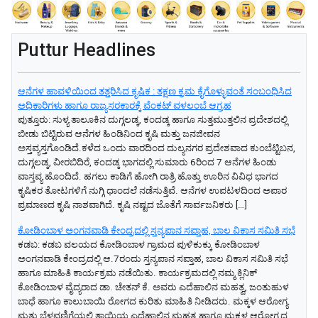
Puttur Headlines
ಆನೆಗಳ ಹಾವಳಿಯಿಂದ ತತ್ತರಿಸಿದ ಕೃಷಿಕ : ತಕ್ಷಣ ಕ್ರಮ ಕೈಗೊಳ್ಳುವಂತೆ ಸಂಬಂಧಿಸಿದ
ಅಧಿಕಾರಿಗಳು ಹಾಗೂ ರಾಜ್ಯಸರಕಾರಕ್ಕೆ ವೆಂಕಟ್ ವಳಲಂಬೆ ಆಗ್ರಹ
ಪುತ್ತೂರು: ಸುಳ್ಯ ತಾಲೂಕಿನ ದುಗ್ಗಲಡ್ಕ, ಕಂದಡ್ಕ ಹಾಗೂ ಸುತ್ತಮುತ್ತಲಿನ ಪ್ರದೇಶದಲ್ಲಿ
ಬೀಡು ಬಿಟ್ಟಿರುವ ಆನೆಗಳ ಹಿಂಡಿನಿಂದ ಕೃಷಿ ಮತ್ತು ಜನಜೀವನ
ಅಸ್ತವ್ಯಸ್ತಗೊಂಡಿದೆ.ಕಳೆದ ಒಂದು ವಾರದಿಂದ ದುಲ್ಯನಗರ ಪ್ರದೇಶವಾದ ಕುಂಬೆಟ್ಟಿಬನ,
ದುಗ್ಗಲಡ್ಕ, ವೀರಬಿದಿರೆ, ಕಂದಡ್ಕ ಭಾಗದಲ್ಲಿ ಸುಮಾರು 6ರಿಂದ 7 ಆನೆಗಳ ಹಿಂಡು
ವಾಸ್ತವ್ಯ ಹೊಂದಿದೆ. ಹಗಲು ಕಾಡಿಗೆ ಹೋಗಿ ರಾತ್ರಿ ಹೊತ್ತು ಊರಿನ ವಿವಿಧ ಭಾಗದ
ಕೃಷಿಕರ ತೋಟಗಳಿಗೆ ನುಗ್ಗಿ ಧಾಂದಲೆ ನಡೆಸುತ್ತಿವೆ. ಆನೆಗಳ ಉಪಟಳದಿಂದ ಅಪಾರ
ಪ್ರಮಾಣದ ಕೃಷಿ ನಾಶವಾಗಿದೆ. ಕೃಷಿ ನಷ್ಟದ ಜೊತೆಗೆ ಸಾರ್ವಜನಿಕರು […]
ಕೋಡಿಂಬಾಳ ಅಂಗನವಾಡಿ ಕೇಂದ್ರದಲ್ಲಿ ಸ್ತನ್ಯಪಾನ ಸಪ್ತಾಹ, ಬಾಲ ವಿಕಾಸ ಸಮಿತಿ ಸಭೆ
ಕಡಬ: ಕಡಬ ವಲಯದ ಕೋಡಿಂಬಾಳ ಗ್ರಾಮದ ಪುಳಿಕುಕ್ಕು ಕೋಡಿಂಬಾಳ
ಅಂಗನವಾಡಿ ಕೇಂದ್ರದಲ್ಲಿ ಆ.7ರಂದು ಸ್ತನ್ಯಪಾನ ಸಪ್ತಾಹ, ಬಾಲ ವಿಕಾಸ ಸಮಿತಿ ಸಭೆ
ಹಾಗೂ ಮಾಹಿತಿ ಕಾರ್ಯಕ್ರಮ ನಡೆಯಿತು. ಕಾರ್ಯಕ್ರಮದಲ್ಲಿ ನಮ್ಮ ಕ್ಲಿನಿಕ್
ಕೋಡಿಂಬಾಳ ವೈದ್ಯರಾದ ಡಾ. ಚೇತನ್ ಕೆ. ಅವರು ಎದೆಹಾಲಿನ ಮಹತ್ವ, ಜಂತುಹುಳ
ಬಾಧೆ ಹಾಗೂ ಕಾಲುಬಾಯಿ ರೋಗದ ಕುರಿತು ಮಾಹಿತಿ ನೀಡಿದರು. ಮಕ್ಕಳ ಆರೋಗ್ಯ
ಮತ್ತು ಬೆಳವಣಿಗೆಯಲ್ಲಿ ತಾಯಿಯ ಎದೆಹಾಲಿನ ಮಹತ್ವ ಹಾಗೂ ಮಕ್ಕಳ ಆರೋಗ್ಯದ