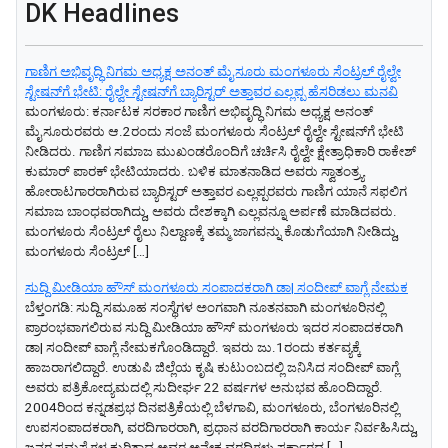
DK Headlines
ಗಾಣಿಗ ಅಭಿವೃದ್ಧಿ ನಿಗಮ ಅಧ್ಯಕ್ಷ‌ ಅನಂತ್‌ ಮೈಸೂರು ಮಂಗಳೂರು ಸೆಂಟ್ರಲ್‌ ರೈಲ್ವೇ
ಸ್ಟೇಷನ್‌ಗೆ ಭೇಟಿ: ರೈಲ್ವೇ ಸ್ಟೇಷನ್‌ಗೆ ಬ್ಯಾರಿಸ್ಟರ್‌ ಅತ್ತಾವರ ಎಲ್ಲಪ್ಪ ಹೆಸರಿಡಲು ಮನವಿ
ಮಂಗಳೂರು: ಕರ್ನಾಟಕ ಸರಕಾರ ಗಾಣಿಗ ಅಭಿವೃದ್ಧಿ ನಿಗಮ ಅಧ್ಯಕ್ಷ‌ ಅನಂತ್‌
ಮೈಸೂರುರವರು ಆ.2ರಂದು ಸಂಜೆ ಮಂಗಳೂರು ಸೆಂಟ್ರಲ್‌ ರೈಲ್ವೇ ಸ್ಟೇಷನ್‌ಗೆ ಭೇಟಿ
ನೀಡಿದರು. ಗಾಣಿಗ ಸಮಾಜ ಮುಖಂಡರೊಂದಿಗೆ ಚರ್ಚಿಸಿ ರೈಲ್ವೇ ಕ್ಷೇತ್ರಾಧಿಕಾರಿ ರಾಕೇಶ್‌
ಕುಮಾರ್‌ ಪಾರಕ್‌ ಭೇಟಿಯಾದರು. ಬಳಿಕ ಮಾತನಾಡಿದ ಅವರು ಸ್ವಾತಂತ್ರ್ಯ
ಹೋರಾಟಗಾರರಾಗಿರುವ ಬ್ಯಾರಿಸ್ಟರ್‌ ಅತ್ತಾವರ ಎಲ್ಲಪ್ಪರವರು ಗಾಣಿಗ ಯಾನೆ ಸಫಲಿಗ
ಸಮಾಜ ಬಾಂಧವರಾಗಿದ್ದು, ಅವರು ದೇಶಕ್ಕಾಗಿ ಎಲ್ಲವನ್ನೂ ಅರ್ಪಣೆ ಮಾಡಿದವರು.
ಮಂಗಳೂರು ಸೆಂಟ್ರಲ್‌ ರೈಲು ನಿಲ್ದಾಣಕ್ಕೆ ತಮ್ಮ ಜಾಗವನ್ನು ಕೊಡುಗೆಯಾಗಿ ನೀಡಿದ್ದು,
ಮಂಗಳೂರು ಸೆಂಟ್ರಲ್‌ […]
ಸುದ್ದಿ ಮೀಡಿಯಾ ಹೌಸ್ ಮಂಗಳೂರು ಸಂಪಾದಕರಾಗಿ ಡಾ| ಸಂದೀಪ್ ವಾಗ್ಲೆ ನೇಮಕ
ಬೆಳ್ತಂಗಡಿ: ಸುದ್ದಿ ಸಮೂಹ ಸಂಸ್ಥೆಗಳ ಅಂಗವಾಗಿ ನೂತನವಾಗಿ ಮಂಗಳೂರಿನಲ್ಲಿ
ಪ್ರಾರಂಭವಾಗಲಿರುವ ಸುದ್ದಿ ಮೀಡಿಯಾ ಹೌಸ್ ಮಂಗಳೂರು ಇದರ ಸಂಪಾದಕರಾಗಿ
ಡಾ| ಸಂದೀಪ್ ವಾಗ್ಲೆ ನೇಮಕಗೊಂಡಿದ್ದಾರೆ. ಇವರು ಜು.1ರಂದು ಕರ್ತವ್ಯಕ್ಕೆ
ಹಾಜರಾಗಲಿದ್ದಾರೆ. ಉಡುಪಿ ಜಿಲ್ಲೆಯ ಕೃಷಿ ಕುಟುಂಬದಲ್ಲಿ ಜನಿಸಿದ ಸಂದೀಪ್ ವಾಗ್ಲೆ
ಅವರು ಪತ್ರಿಕೋದ್ಯಮದಲ್ಲಿ ಸುದೀರ್ಘ 22 ವರ್ಷಗಳ ಅನುಭವ ಹೊಂದಿದ್ದಾರೆ.
2004ರಿಂದ ಕನ್ನಡಪ್ರಭ ದಿನಪತ್ರಿಕೆಯಲ್ಲಿ ಬೆಳಗಾವಿ, ಮಂಗಳೂರು, ಬೆಂಗಳೂರಿನಲ್ಲಿ
ಉಪಸಂಪಾದಕರಾಗಿ, ವರದಿಗಾರರಾಗಿ, ಪ್ರಧಾನ ವರದಿಗಾರರಾಗಿ ಕಾರ್ಯ ನಿರ್ವಹಿಸಿದ್ದು,
ಜನರ ಸಮಸ್ಯೆಗಳ ಕುರಿತಾದ ಅವರ ಅನೇಕ ವರದಿಗಳು ಸರ್ಕಾರದ […]