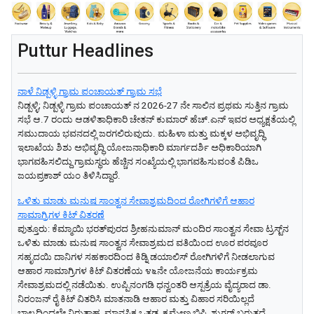
Puttur Headlines
ನಾಳೆ ನಿಡ್ಪಳ್ಳಿ ಗ್ರಾಮ ಪಂಚಾಯತ್ ಗ್ರಾಮ ಸಭೆ
ನಿಡ್ಪಳ್ಳಿ; ನಿಡ್ಪಳ್ಳಿ ಗ್ರಾಮ ಪಂಚಾಯತ್ ನ 2026-27 ನೇ ಸಾಲಿನ ಪ್ರಥಮ ಸುತ್ತಿನ ಗ್ರಾಮ
ಸಭೆ ಆ.7 ರಂದು ಆಡಳಿತಾಧಿಕಾರಿ ಚೇತನ್ ಕುಮಾರ್ ಹೆಚ್.ಎನ್ ಇವರ ಅಧ್ಯಕ್ಷತೆಯಲ್ಲಿ
ಸಮುದಾಯ ಭವನದಲ್ಲಿ ಜರಗಲಿರುವುದು. ಮಹಿಳಾ ಮತ್ತು ಮಕ್ಕಳ ಅಭಿವೃದ್ಧಿ
ಇಲಾಖೆಯ ಶಿಶು ಅಭಿವೃದ್ಧಿ ಯೋಜನಾಧಿಕಾರಿ ಮಾರ್ಗದರ್ಶಿ ಅಧಿಕಾರಿಯಾಗಿ
ಭಾಗವಹಿಸಲಿದ್ದು ಗ್ರಾಮಸ್ಥರು ಹೆಚ್ಚಿನ ಸಂಖ್ಯೆಯಲ್ಲಿ ಭಾಗವಹಿಸುವಂತೆ ಪಿಡಿಒ
ಜಯಪ್ರಕಾಶ್ ಯಂ ತಿಳಿಸಿದ್ದಾರೆ.
ಒಳಿತು ಮಾಡು ಮನುಷ ಸಾಂತ್ವನ ಸೇವಾಶ್ರಮದಿಂದ ರೋಗಿಗಳಿಗೆ ಆಹಾರ
ಸಾಮಾಗ್ರಿಗಳ ಕಿಟ್ ವಿತರಣೆ
ಪುತ್ತೂರು: ಕೆಮ್ಮಾಯಿ ಭರತ್‌ಪುರದ ಶ್ರೀಹನುಮಾನ್ ಮಂದಿರ ಸಾಂತ್ವನ ಸೇವಾ ಟ್ರಸ್ಟ್‌ನ
ಒಳಿತು ಮಾಡು ಮನುಷ ಸಾಂತ್ವನ ಸೇವಾಶ್ರಮದ ವತಿಯಿಂದ ಊರ ಪರವೂರ
ಸಹೃದಯಿ ದಾನಿಗಳ ಸಹಕಾರದಿಂದ ಕಿಡ್ನಿ ಡಯಾಲಿಸ್ ರೋಗಿಗಳಿಗೆ ನೀಡಲಾಗುವ
ಆಹಾರ ಸಾಮಾಗ್ರಿಗಳ ಕಿಟ್ ವಿತರಣೆಯ ೪೬ನೇ ಯೋಜನೆಯ ಕಾರ್ಯಕ್ರಮ
ಸೇವಾಶ್ರಮದಲ್ಲಿ ನಡೆಯಿತು. ಉಪ್ಪಿನಂಗಡಿ ಧನ್ವಂತರಿ ಆಸ್ಪತ್ರೆಯ ವೈದ್ಯರಾದ ಡಾ.
ನಿರಂಜನ್ ರೈ ಕಿಟ್ ವಿತರಿಸಿ ಮಾತನಾಡಿ ಆಹಾರ ಮತ್ತು ವಿಹಾರ ಸರಿಯಿಲ್ಲದೆ
ಬಾಲ್ಯದಿಂದಲೇ ನಿರುತ್ಸಾಹ, ಮಾನಸಿಕ ಒತ್ತಡ, ಕ್ರಮೇಣ ಬಿಪಿ, ಶುಗರ್ ಬರುತ್ತದೆ.