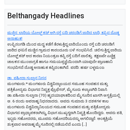
Belthangady Headlines
ಮಚ್ಚಿನ: ಲಾರಿಯ ಬೋಲ್ಟ್ ಕಟ್ ಆಗಿ ರಸ್ತೆ ಬದಿ ಚರಂಡಿಗೆ ಜಾರಿದ ಲಾರಿ; ತಪ್ಪಿದ ದೊಡ್ಡ
ಅನಾಹುತ!
ಉಪ್ಪಿನಂಗಡಿ ಯಿಂದ ಮದ್ವ ಕಡೆಗೆ ತೆರಳುತ್ತಿದ್ದ ಲಾರಿಯೊಂದು ರಸ್ತೆ ಬದಿ ಚರಂಡಿಗೆ
ಜಾರಿದ ಘಟನೆ ಮಚ್ಚಿನ ಗ್ರಾಮದ ಕಾರಂದೂರು ಬಳಿ ಸಂಭವಿಸಿದೆ. ​ಚಲಿಸುತ್ತಿದ್ದ ಲಾರಿಯ
ಬೋಲ್ಟ್ ಕಟ್ ಆದ ಕಾರಣ ನಿಯಂತ್ರಣ ತಪ್ಪಿ ರಸ್ತೆ ಬದಿಗೆ ವಾಲಿತ್ತು. ತಕ್ಷಣವೇ ಎಚ್ಚೆತ್ತ
ಚಾಲಕನ ಮುಂಜಾಗ್ರತೆ ಹಾಗೂ ಸಮಯಪ್ರಜ್ಞೆಯಿಂದಾಗಿ ಯಾವುದೇ ಪ್ರಾಣಹಾನಿ
ಸಂಭವಿಸದೆ ದೊಡ್ಡ ಅನಾಹುತ ತಪ್ಪಿದಂತಾಗಿದೆ. ​ವರದಿ: ಹರ್ಷ ಬಳ್ಳಮಂಜ
ಡಾ. ವಹೀದಾ ಸುಲ್ತಾನ ನಿಧನ
ಮಂಗಳೂರು:* ಮಂಗಳೂರು ವಿಶ್ವವಿದ್ಯಾಲಯದ ಸಮೂಹ ಸಂವಹನ ಮತ್ತು
ಪತ್ರಿಕೋದ್ಯಮ ವಿಭಾಗದ ನಿವೃತ್ತ ಪ್ರೊಫೆಸರ್‌, ಮೈಸೂರು ಕಲ್ಯಾಣಗಿರಿ ನಿವಾಸಿ
ಡಾ.ವಹೀದಾ ಸುಲ್ತಾನಾ (70) ಹೃದಯಾಘಾತದಿಂದ ಮೈಸೂರಿನ ಖಾಸಗಿ ಆಸ್ಪತ್ರೆಯಲ್ಲಿ
ಆ. 6 ರಂದು ಅಪರಾಹ್ನ ನಿಧನರಾದರು. ಅವರು ಸುಮಾರು 3 ದಶಕಗಳ ಕಾಲ
ಮಂಗಳೂರು ವಿಶ್ವವಿದ್ಯಾನಿಲಯದ ಸಮೂಹ ಸಂವಹನ ಮತ್ತು ಪತ್ರಿಕೋದ್ಯಮ
ವಿಭಾಗದ ಪ್ರಾಧ್ಯಾಪಕರಾಗಿದ್ದು, ವಿಭಾಗ ಮುಖ್ಯಸ್ಥರಾಗಿ ನಿವೃತ್ತಿ ಹೊಂದಿದ್ದರು. ಅವರು ಪತಿ,
ಇಬ್ಬರು ಸಹೋದರರು, ಮೂವರು ಸಹೋದರಿಯರನ್ನು ಅಗಲಿದ್ದಾರೆ. ಅಂತ್ಯಕ್ರಿಯೆ
ಶುಕ್ರವಾರ ಅಪರಾಹ್ನ ಮೈಸೂರಿನಲ್ಲಿ ನಡೆಯಲಿದೆ ಎಂದು […]