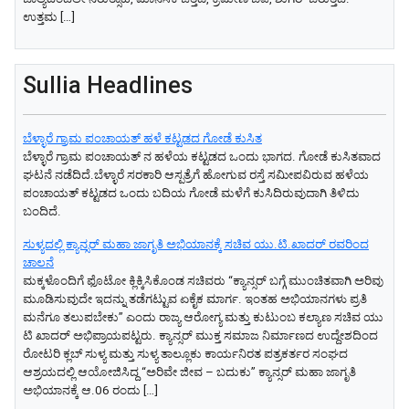
ಉತ್ತಮ […]
Sullia Headlines
ಬೆಳ್ಳಾರೆ ಗ್ರಾಮ ಪಂಚಾಯತ್ ಹಳೆ ಕಟ್ಟಡದ ಗೋಡೆ ಕುಸಿತ
ಬೆಳ್ಳಾರೆ ಗ್ರಾಮ ಪಂಚಾಯತ್ ನ ಹಳೆಯ ಕಟ್ಟಡದ ಒಂದು ಭಾಗದ. ಗೋಡೆ ಕುಸಿತವಾದ
ಘಟನೆ ನಡೆದಿದೆ.ಬೆಳ್ಳಾರೆ ಸರಕಾರಿ ಆಸ್ಪತ್ರೆಗೆ ಹೋಗುವ ರಸ್ತೆ ಸಮೀಪವಿರುವ ಹಳೆಯ
ಪಂಚಾಯತ್ ಕಟ್ಟಡದ ಒಂದು ಬದಿಯ ಗೋಡೆ ಮಳೆಗೆ ಕುಸಿದಿರುವುದಾಗಿ ತಿಳಿದು
ಬಂದಿದೆ.
ಸುಳ್ಯದಲ್ಲಿ ಕ್ಯಾನ್ಸರ್ ಮಹಾ ಜಾಗೃತಿ ಅಭಿಯಾನಕ್ಕೆ ಸಚಿವ ಯು.ಟಿ.ಖಾದರ್ ರವರಿಂದ
ಚಾಲನೆ
ಮಕ್ಕಳೊಂದಿಗೆ ಫೊಟೋ ಕ್ಲಿಕ್ಕಿಸಿಕೊಂಡ ಸಚಿವರು “ಕ್ಯಾನ್ಸರ್ ಬಗ್ಗೆ ಮುಂಚಿತವಾಗಿ ಅರಿವು
ಮೂಡಿಸುವುದೇ ಇದನ್ನು ತಡೆಗಟ್ಟುವ ಏಕೈಕ ಮಾರ್ಗ. ಇಂತಹ ಅಭಿಯಾನಗಳು ಪ್ರತಿ
ಮನೆಗೂ ತಲುಪಬೇಕು” ಎಂದು ರಾಜ್ಯ ಆರೋಗ್ಯ ಮತ್ತು ಕುಟುಂಬ ಕಲ್ಯಾಣ ಸಚಿವ ಯು
ಟಿ ಖಾದರ್ ಅಭಿಪ್ರಾಯಪಟ್ಟರು. ಕ್ಯಾನ್ಸರ್ ಮುಕ್ತ ಸಮಾಜ ನಿರ್ಮಾಣದ ಉದ್ದೇಶದಿಂದ
ರೋಟರಿ ಕ್ಲಬ್ ಸುಳ್ಯ ಮತ್ತು ಸುಳ್ಯ ತಾಲ್ಲೂಕು ಕಾರ್ಯನಿರತ ಪತ್ರಕರ್ತರ ಸಂಘದ
ಆಶ್ರಯದಲ್ಲಿ ಆಯೋಜಿಸಿದ್ದ “ಅರಿವೇ ಜೀವ – ಬದುಕು” ಕ್ಯಾನ್ಸರ್ ಮಹಾ ಜಾಗೃತಿ
ಅಭಿಯಾನಕ್ಕೆ ಆ.06 ರಂದು […]