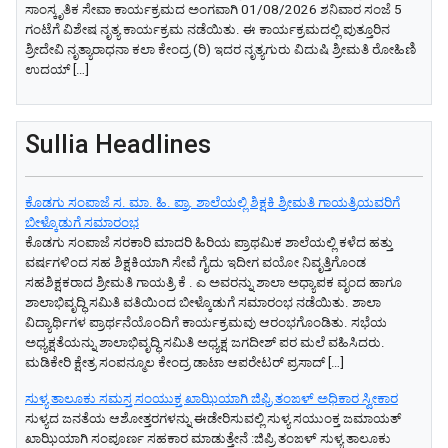
ಸಾಂಸ್ಕೃತಿಕ ಸೇವಾ ಕಾರ್ಯಕ್ರಮದ ಅಂಗವಾಗಿ 01/08/2026 ಶನಿವಾರ ಸಂಜೆ 5
ಗಂಟೆಗೆ ವಿಶೇಷ ನೃತ್ಯ ಕಾರ್ಯಕ್ರಮ ನಡೆಯಿತು. ಈ ಕಾರ್ಯಕ್ರಮದಲ್ಲಿ ಪುತ್ತೂರಿನ
ಶ್ರೀದೇವಿ ನೃತ್ಯಾರಾಧನಾ ಕಲಾ ಕೇಂದ್ರ (ರಿ) ಇದರ ನೃತ್ಯಗುರು ವಿದುಷಿ ಶ್ರೀಮತಿ ರೋಹಿಣಿ
ಉದಯ್ […]
Sullia Headlines
ಕೊಡಗು ಸಂಪಾಜೆ ಸ. ಮಾ. ಹಿ. ಪ್ರಾ. ಶಾಲೆಯಲ್ಲಿ ಶಿಕ್ಷಕಿ ಶ್ರೀಮತಿ ಗಾಯತ್ರಿಯವರಿಗೆ
ಬೀಳ್ಕೊಡುಗೆ ಸಮಾರಂಭ
ಕೊಡಗು ಸಂಪಾಜೆ ಸರಕಾರಿ ಮಾದರಿ ಹಿರಿಯ ಪ್ರಾಥಮಿಕ ಶಾಲೆಯಲ್ಲಿ ಕಳೆದ ಹತ್ತು
ವರ್ಷಗಳಿಂದ ಸಹ ಶಿಕ್ಷಕಿಯಾಗಿ ಸೇವೆ ಗೈದು ಇದೀಗ ವಯೋ ನಿವೃತ್ತಿಗೊಂಡ
ಸಹಶಿಕ್ಷಕರಾದ ಶ್ರೀಮತಿ ಗಾಯತ್ರಿ ಕೆ . ಎ ಅವರನ್ನು ಶಾಲಾ ಅಧ್ಯಾಪಕ ವೃಂದ ಹಾಗೂ
ಶಾಲಾಭಿವೃದ್ಧಿ ಸಮಿತಿ ವತಿಯಿಂದ ಬೀಳ್ಕೊಡುಗೆ ಸಮಾರಂಭ ನಡೆಯಿತು. ಶಾಲಾ
ವಿದ್ಯಾರ್ಥಿಗಳ ಪ್ರಾರ್ಥನೆಯೊಂದಿಗೆ ಕಾರ್ಯಕ್ರಮವು ಆರಂಭಗೊಂಡಿತು. ಸಭೆಯ
ಅಧ್ಯಕ್ಷತೆಯನ್ನು ಶಾಲಾಭಿವೃದ್ಧಿ ಸಮಿತಿ ಅಧ್ಯಕ್ಷ ಜಗದೀಶ್ ಪರ ಮಲೆ ವಹಿಸಿದರು.
ಮಡಿಕೇರಿ ಕ್ಷೇತ್ರ ಸಂಪನ್ಮೂಲ ಕೇಂದ್ರ ಡಾಟಾ ಆಪರೇಟರ್ ಪ್ರಸಾದ್ […]
ಸುಳ್ಯ ತಾಲೂಕು ಸಮಸ್ತ ಸಂಯುಕ್ತ ಖಾಝಿಯಾಗಿ ಜಿಫ್ರಿ ತಂಙಳ್ ಅಧಿಕಾರ ಸ್ವೀಕಾರ
ಸುಳ್ಯದ ಜನತೆಯ ಆಶೋತ್ತರಗಳನ್ನು ಈಡೇರಿಸುವಲ್ಲಿ ಸುಳ್ಯ ಸಯುಂಕ್ತ ಜಮಾಯತ್
ಖಾಝಿಯಾಗಿ ಸಂಪೂರ್ಣ ಸಹಕಾರ ಮಾಡುತ್ತೇನೆ :ಜಿಪ್ರಿ ತಂಙಳ್ ಸುಳ್ಯ ತಾಲೂಕು