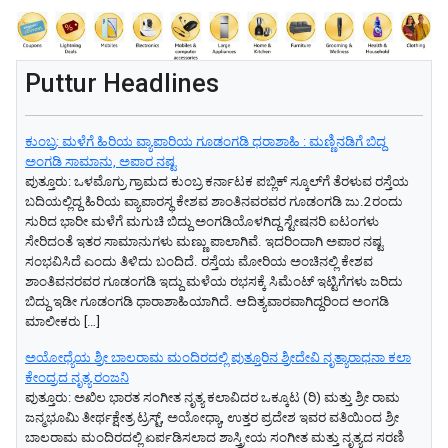
Puttur Headlines
ಕುಂಬ್ರ: ಮಳೆಗೆ ಹಿರಿಯ ವ್ಯಾಪಾರಿಯ ಗೂಡಂಗಡಿ ಧರಾಶಾಹಿ : ಮಣ್ಣಿನಡಿಗೆ ಬಿದ್ದ
ಅಂಗಡಿ ಸಾಮಾನು, ಅಪಾರ ನಷ್ಟ
ಪುತ್ತೂರು: ಒಳಮೊಗ್ರು ಗ್ರಾಮದ ಕುಂಬ್ರ ಕರ್ನಾಟಕ ಪಬ್ಲಿಕ್ ಸ್ಕೂಲ್‌ಗೆ ತೆರಳುವ ರಸ್ತೆಯ
ಬದಿಯಲ್ಲಿದ್ದ ಹಿರಿಯ ವ್ಯಾಪಾರಸ್ಥ ಕೇಶವ ಶಾಂತಿನವರವರ ಗೂಡಂಗಡಿ ಜು.2ರಂದು
ಸುರಿದ ಭಾರೀ ಮಳೆಗೆ ಮಗುಚಿ ಬಿದ್ದು ಅಂಗಡಿಯೊಳಗಿದ್ದ ಸ್ಟೇಷನರಿ ಐಟಂಗಳು
ಸೇರಿದಂತೆ ಇತರ ಸಾಮಾನುಗಳು ಮಣ್ಣು ಪಾಲಾಗಿವೆ. ಇದರಿಂದಾಗಿ ಅಪಾರ ನಷ್ಟ
ಸಂಭವಿಸಿದೆ ಎಂದು ತಿಳಿದು ಬಂದಿದೆ. ರಸ್ತೆಯ ಮೋರಿಯ ಅಂಚಿನಲ್ಲಿ ಕೇಶವ
ಶಾಂತಿವನರವರ ಗೂಡಂಗಡಿ ಇದ್ದು ಮಳೆಯ ರಭಸಕ್ಕೆ ಸಿಮೆಂಟ್ ಇಟ್ಟಿಗೆಗಳು ಜರಿದು
ಬಿದ್ದು ಇಡೀ ಗೂಡಂಗಡಿ ಧಾರಾಶಾಹಿಯಾಗಿದೆ. ಆದಿತ್ಯವಾರವಾಗಿದ್ದರಿಂದ ಅಂಗಡಿ
ಮಾಲೀಕರು […]
ಅಯೋಧ್ಯೆಯ ಶ್ರೀ ಬಾಲರಾಮ ಮಂದಿರದಲ್ಲಿ ಪುತ್ತೂರಿನ ಶ್ರೀದೇವಿ ನೃತ್ಯಾರಾಧನಾ ಕಲಾ
ಕೇಂದ್ರದ ನೃತ್ಯ ರಂಜನಿ
ಪುತ್ತೂರು: ಅಖಿಲ ಭಾರತ ಸಂಗೀತ ನೃತ್ಯ ಕಲಾವಿದರ ಒಕ್ಕೂಟ (ರಿ) ಮತ್ತು ಶ್ರೀ ರಾಮ
ಜನ್ಮಭೂಮಿ ತೀರ್ಥಕ್ಷೇತ್ರ ಟ್ರಸ್ಟ್, ಅಯೋಧ್ಯಾ, ಉತ್ತರ ಪ್ರದೇಶ ಇವರ ವತಿಯಿಂದ ಶ್ರೀ
ಬಾಲರಾಮ ಮಂದಿರದಲ್ಲಿ ಏರ್ಪಡಿಸಲಾದ ಶಾಸ್ತ್ರೀಯ ಸಂಗೀತ ಮತ್ತು ನೃತ್ಯದ ಸರಣಿ