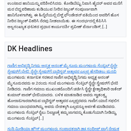
ಉಂಟಾದ ಹಾನಿಯನ್ನು ಪರಿಶೀಲಿಸಿದರು. ಕೋಡಿಬೆಟ್ಟು ನಿವಾಸಿ ಹೈದರ್ ಅವರ ಮನೆಗೆ
ಮರ ಬಿದ್ದ ಪರಿಣಾಮ ಕುಡಿಯುವ ನೀರಿನ ಟ್ಯಾಂಕ್ ಸಂಪೂರ್ಣವಾಗಿ
ಹಾನಿಗೊಳಗಾಗಿತ್ತು. ಈ ಹಿನ್ನೆಲೆಯಲ್ಲಿ ಬೆಸ್ಟ್ ಫೌಂಡೇಶನ್ ವತಿಯಿಂದ ಅವರಿಗೆ ಹೊಸ
ನೀರಿನ ಟ್ಯಾಂಕ್ ವಿತರಿಸಿ ನೆರವು ನೀಡಲಾಯಿತು. ಈ ಸಂದರ್ಭದಲ್ಲಿ ಕೆಪಿಸಿಸಿ
ಅಲ್ಪಸಂಖ್ಯಾತ ಘಟಕದ ಪ್ರಧಾನ ಕಾರ್ಯದರ್ಶಿ ಪ್ರವೀಣ್ ಪೆರ್ನಾಂಡಿಸ್, […]
DK Headlines
ಗಾಣಿಗ ಅಭಿವೃದ್ಧಿ ನಿಗಮ ಅಧ್ಯಕ್ಷ‌ ಅನಂತ್‌ ಮೈಸೂರು ಮಂಗಳೂರು ಸೆಂಟ್ರಲ್‌ ರೈಲ್ವೇ
ಸ್ಟೇಷನ್‌ಗೆ ಭೇಟಿ: ರೈಲ್ವೇ ಸ್ಟೇಷನ್‌ಗೆ ಬ್ಯಾರಿಸ್ಟರ್‌ ಅತ್ತಾವರ ಎಲ್ಲಪ್ಪ ಹೆಸರಿಡಲು ಮನವಿ
ಮಂಗಳೂರು: ಕರ್ನಾಟಕ ಸರಕಾರ ಗಾಣಿಗ ಅಭಿವೃದ್ಧಿ ನಿಗಮ ಅಧ್ಯಕ್ಷ‌ ಅನಂತ್‌
ಮೈಸೂರುರವರು ಆ.2ರಂದು ಸಂಜೆ ಮಂಗಳೂರು ಸೆಂಟ್ರಲ್‌ ರೈಲ್ವೇ ಸ್ಟೇಷನ್‌ಗೆ ಭೇಟಿ
ನೀಡಿದರು. ಗಾಣಿಗ ಸಮಾಜ ಮುಖಂಡರೊಂದಿಗೆ ಚರ್ಚಿಸಿ ರೈಲ್ವೇ ಕ್ಷೇತ್ರಾಧಿಕಾರಿ ರಾಕೇಶ್‌
ಕುಮಾರ್‌ ಪಾರಕ್‌ ಭೇಟಿಯಾದರು. ಬಳಿಕ ಮಾತನಾಡಿದ ಅವರು ಸ್ವಾತಂತ್ರ್ಯ
ಹೋರಾಟಗಾರರಾಗಿರುವ ಬ್ಯಾರಿಸ್ಟರ್‌ ಅತ್ತಾವರ ಎಲ್ಲಪ್ಪರವರು ಗಾಣಿಗ ಯಾನೆ ಸಫಲಿಗ
ಸಮಾಜ ಬಾಂಧವರಾಗಿದ್ದು, ಅವರು ದೇಶಕ್ಕಾಗಿ ಎಲ್ಲವನ್ನೂ ಅರ್ಪಣೆ ಮಾಡಿದವರು.
ಮಂಗಳೂರು ಸೆಂಟ್ರಲ್‌ ರೈಲು ನಿಲ್ದಾಣಕ್ಕೆ ತಮ್ಮ ಜಾಗವನ್ನು ಕೊಡುಗೆಯಾಗಿ ನೀಡಿದ್ದು,
ಮಂಗಳೂರು ಸೆಂಟ್ರಲ್‌ […]
ಸುದ್ದಿ ಮೀಡಿಯಾ ಹೌಸ್ ಮಂಗಳೂರು ಸಂಪಾದಕರಾಗಿ ಡಾ| ಸಂದೀಪ್ ವಾಗ್ಲೆ ನೇಮಕ