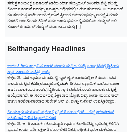
ಸಮಸ್ತ ಸಂಯುಕ್ತ ಜಮಾಅತ್ ಖಾಝಿ ಯಾಗಿ ಸಯ್ಯದುಲ್ ಉಲಮಾ ಜಿಫ್ರಿ ಮುತ್ತು
ಕೋಯಾ ತಂಗಳ್ ರವರನ್ನು ಸಮಸ್ತದ ಅಧೀನದಲ್ಲಿ ಬರುವ ಸುಮಾರು 13 ಜಮಾಅತ್
ಗಳ ಸಂಯುಕ್ತ ಖಾಝಿಯಾಗಿ ಬೈಯತ್ ಸ್ವೀಕಾರ ಸಮಾರಂಭವನ್ನು ಆಗಸ್ಟ್ 4 ರಂದು
ಗಂಟೆಗೆ ಅರಂತೋಡು ತೆಕ್ಕಿಲ್ ಸಮುದಾಯ ಭವನದಲ್ಲಿ ನಡೆಯಿತು ಸಯ್ಯದ್ ಆಲಿ
ತಂಙಳ್ ಕುಂಬೊಲ್ ಸಯ್ಯದ್ ಮುಂಡಾಸು ಮತ್ತು […]
Belthangady Headlines
ಚರ್ಚ್ ಹಿರಿಯ ಪ್ರಾಥಮಿಕ ಶಾಲೆಗೆ ವಲಯ ಮಟ್ಟದ ಕಬಡ್ಡಿ ಪಂದ್ಯಾಟದಲ್ಲಿ ದ್ವಿತೀಯ
ಸ್ಥಾನ- ತಾಲೂಕು ಮಟ್ಟಕ್ಕೆ ಆಯ್ಕೆ
ಬೆಳ್ತಂಗಡಿ : ನಡ ಗ್ರಾಮದ ಮಂಜೊಟ್ಟಿ ಸ್ಟಾರ್ ಲೈನ್ ಶಾಲೆಯಲ್ಲಿ ಆ.5ರಂದು ನಡೆದ
ವಲಯ ಮಟ್ಟದ ಕಬಡ್ಡಿ ಪಂದ್ಯಾಟದಲ್ಲಿ ಚರ್ಚ್ ಹಿರಿಯ ಪ್ರಾಥಮಿಕ ಶಾಲೆಯ ಬಾಲಕ
ಹಾಗೂ ಬಾಲಕಿಯರ ತಂಡವು ದ್ವಿತೀಯ ಸ್ಥಾನ ಪಡೆದುಕೊಂಡು ತಾಲೂಕು ಮಟ್ಟಕ್ಕೆ
ಆಯ್ಕೆಯಾಗಿದೆ. ಈ ಸಂದರ್ಭದಲ್ಲಿ ಶಿಕ್ಷಕರಾದ ಜ್ಯೋತಿ, ದಿವ್ಯ, ಉಷಾ, ಮಂಜುನಾಥ್
ಹಾಗೂ ತರಬೇತುದಾರರಾದ ಸುರೇಶ್ ಆರ್.ಪಿ. ಮತ್ತು ಸುದೀಪ್ ಉಪಸ್ಥಿತರಿದ್ದರು.
ಕೊಯ್ಯೂರು ಮಳೆ ಹಾನಿ ಪ್ರದೇಶಕ್ಕೆ ರಕ್ಷಿತ್ ಶಿವರಾಂ ಭೇಟಿ – ಬೆಸ್ಟ್ ಫೌಂಡೇಶನ್
ವತಿಯಿಂದ ನೀರಿನ ಟ್ಯಾಂಕ್ ವಿತರಣೆ
ಬೆಳ್ತಂಗಡಿ, ಆ. 6 ತಾಲೂಕಿನ ಕೊಯ್ಯೂರು ಗ್ರಾಮದ ಕೋಡಿಬೆಟ್ಟು ಪ್ರದೇಶಕ್ಕೆ ಕೆಪಿಸಿಸಿ
ಪ್ರಧಾನ ಕಾರ್ಯದರ್ಶಿ ರಕ್ಷಿತ್ ಶಿವರಾಂ ಭೇಟಿ ನೀಡಿ, ಇತ್ತೀಚಿನ ಭಾರೀ ಮಳೆಯಿಂದ