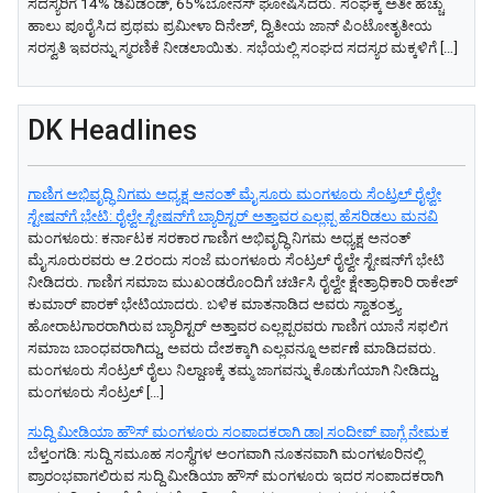
ಸದಸ್ಯರಿಗೆ 14% ಡಿವಿಡೆಂಡ್, 65%ಬೋನಸ್ ಘೋಷಿಸಿದರು. ಸಂಘಕ್ಕೆ ಅತೀ ಹೆಚ್ಚು
ಹಾಲು ಪೂರೈಸಿದ ಪ್ರಥಮ ಪ್ರಮೀಳಾ ದಿನೇಶ್, ದ್ವಿತೀಯ ಜಾನ್ ಪಿಂಟೋತೃತೀಯ
ಸರಸ್ವತಿ ಇವರನ್ನು ಸ್ಮರಣಿಕೆ ನೀಡಲಾಯಿತು. ಸಭೆಯಲ್ಲಿ ಸಂಘದ ಸದಸ್ಯರ ಮಕ್ಕಳಿಗೆ […]
DK Headlines
ಗಾಣಿಗ ಅಭಿವೃದ್ಧಿ ನಿಗಮ ಅಧ್ಯಕ್ಷ‌ ಅನಂತ್‌ ಮೈಸೂರು ಮಂಗಳೂರು ಸೆಂಟ್ರಲ್‌ ರೈಲ್ವೇ
ಸ್ಟೇಷನ್‌ಗೆ ಭೇಟಿ: ರೈಲ್ವೇ ಸ್ಟೇಷನ್‌ಗೆ ಬ್ಯಾರಿಸ್ಟರ್‌ ಅತ್ತಾವರ ಎಲ್ಲಪ್ಪ ಹೆಸರಿಡಲು ಮನವಿ
ಮಂಗಳೂರು: ಕರ್ನಾಟಕ ಸರಕಾರ ಗಾಣಿಗ ಅಭಿವೃದ್ಧಿ ನಿಗಮ ಅಧ್ಯಕ್ಷ‌ ಅನಂತ್‌
ಮೈಸೂರುರವರು ಆ.2ರಂದು ಸಂಜೆ ಮಂಗಳೂರು ಸೆಂಟ್ರಲ್‌ ರೈಲ್ವೇ ಸ್ಟೇಷನ್‌ಗೆ ಭೇಟಿ
ನೀಡಿದರು. ಗಾಣಿಗ ಸಮಾಜ ಮುಖಂಡರೊಂದಿಗೆ ಚರ್ಚಿಸಿ ರೈಲ್ವೇ ಕ್ಷೇತ್ರಾಧಿಕಾರಿ ರಾಕೇಶ್‌
ಕುಮಾರ್‌ ಪಾರಕ್‌ ಭೇಟಿಯಾದರು. ಬಳಿಕ ಮಾತನಾಡಿದ ಅವರು ಸ್ವಾತಂತ್ರ್ಯ
ಹೋರಾಟಗಾರರಾಗಿರುವ ಬ್ಯಾರಿಸ್ಟರ್‌ ಅತ್ತಾವರ ಎಲ್ಲಪ್ಪರವರು ಗಾಣಿಗ ಯಾನೆ ಸಫಲಿಗ
ಸಮಾಜ ಬಾಂಧವರಾಗಿದ್ದು, ಅವರು ದೇಶಕ್ಕಾಗಿ ಎಲ್ಲವನ್ನೂ ಅರ್ಪಣೆ ಮಾಡಿದವರು.
ಮಂಗಳೂರು ಸೆಂಟ್ರಲ್‌ ರೈಲು ನಿಲ್ದಾಣಕ್ಕೆ ತಮ್ಮ ಜಾಗವನ್ನು ಕೊಡುಗೆಯಾಗಿ ನೀಡಿದ್ದು,
ಮಂಗಳೂರು ಸೆಂಟ್ರಲ್‌ […]
ಸುದ್ದಿ ಮೀಡಿಯಾ ಹೌಸ್ ಮಂಗಳೂರು ಸಂಪಾದಕರಾಗಿ ಡಾ| ಸಂದೀಪ್ ವಾಗ್ಲೆ ನೇಮಕ
ಬೆಳ್ತಂಗಡಿ: ಸುದ್ದಿ ಸಮೂಹ ಸಂಸ್ಥೆಗಳ ಅಂಗವಾಗಿ ನೂತನವಾಗಿ ಮಂಗಳೂರಿನಲ್ಲಿ
ಪ್ರಾರಂಭವಾಗಲಿರುವ ಸುದ್ದಿ ಮೀಡಿಯಾ ಹೌಸ್ ಮಂಗಳೂರು ಇದರ ಸಂಪಾದಕರಾಗಿ