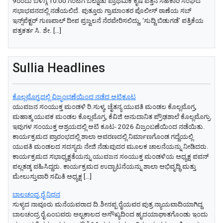
9ರಂದು ಬೆಳಿಗ್ಗೆ 10:00 ಗಂಟೆಗೆ ಬಲ್ನಾಡು ಪ್ರಾಥಮಿಕ ಕೃಷಿ ಪತ್ತಿನ ಸಹಕಾರಿ ಸಂಘದ
ಸಭಾಭವನದಲ್ಲಿ ನಡೆಯಲಿದೆ. ​ಪುತ್ತೂರು ಗ್ರಾಮಾಂತರ ಪೊಲೀಸ್ ಠಾಣೆಯ ಸಬ್
ಇನ್ಸ್‌ಪೆಕ್ಟರ್ ಗುಣಪಾಲ್ ದೀಪ ಪ್ರಜ್ವಲನೆ ನೆರವೇರಿಸಲಿದ್ದು, ‘ಸುದ್ದಿ ಬಿಡುಗಡೆ’ ಪತ್ರಿಕೆಯ
ಪತ್ರಕರ್ತ ಸಿ. ಶೇ. […]
Sullia Headlines
ಕೊಲ್ಲಮೊಗ್ರದಲ್ಲಿ ವಿಜೃಂಭಣೆಯಿಂದ ನಡೆದ ಆಟಿಕೂಟ
ಯುವಜನ ಸಂಯುಕ್ತ ಮಂಡಳಿ ರಿ.ಸುಳ್ಯ, ಚೈತನ್ಯ ಯುವತಿ ಮಂಡಲ ಕೊಲ್ಲಮೊಗ್ರ,
ಮಹಾತ್ಮ ಯುವಕ ಮಂಡಲ ಕೊಲ್ಲಮೊಗ್ರ, ಕೆವಿಜಿ ಅನುದಾನಿತ ಪ್ರೌಢಶಾಲೆ ಕೊಲ್ಲಮೊಗ್ರು
ಇವುಗಳ ಸಂಯುಕ್ತ ಆಶ್ರಯದಲ್ಲಿ ಆಟಿ ಕೂಟ- 2026 ವಿಜ್ರಂಬಣೆಯಿಂದ ನಡೆಯಿತು.
ಕಾರ್ಯಕ್ರಮದ ಪ್ರಾರಂಭದಲ್ಲಿ ಶಾಲಾ ಆವರಣದಲ್ಲಿ ನಿರ್ಮಾಣಗೊಂಡ ಗದ್ದೆಯಲ್ಲಿ
ಯುವತಿ ಮಂಡಲದ ಸದಸ್ಯರು ನೇಜಿ ನೆಡುವುದರ ಮೂಲಕ ಚಾಲನೆಯನ್ನು ನೀಡಿದರು.
ಕಾರ್ಯಕ್ರಮದ ಸಭಾಧ್ಯಕ್ಷತೆಯನ್ನು ಯುವಜನ ಸoಯುಕ್ತ ಮಂಡಳಿಯ ಅಧ್ಯಕ್ಷ ಪವನ್
ಪಲ್ಲತಡ್ಕ ವಹಿಸಿದ್ದರು. ಕಾರ್ಯಕ್ರಮದ ಉದ್ಘಾಟನೆಯನ್ನು ಶಾಲಾ ಅಭಿವೃದ್ಧಿ ಮತ್ತು
ಮೇಲುಸ್ತುವಾರಿ ಸಮಿತಿ ಅಧ್ಯಕ್ಷ […]
ಬಾಲಚಂದ್ರ ರೈ ನಿಧನ
ಸುಳ್ಯದ ನಾವೂರು ಮನೆಯವರಾದ ದಿ.ಶೀನಪ್ಪ ರೈಯವರ ಪುತ್ರ ನ್ಯಾಯವಾದಿಯಾಗಿದ್ದ
ಬಾಲಚಂದ್ರ ರೈ ಎಂಬವರು ಅಲ್ಪಕಾಲದ ಅಸೌಖ್ಯದಿಂದ ಹೃದಯಾಘಾತಗೊಂಡು ಇಂದು