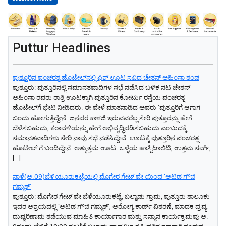
Puttur Headlines
ಪುತ್ತೂರಿನ ಪಂಚರತ್ನ ಹೊಟೇಲ್‌ನಲ್ಲಿ ಫಿಶ್‌ ಊಟ ಸವಿದ ಚೇತನ್‌ ಅಹಿಂಸಾ ತಂಡ
ಪುತ್ತೂರು: ಪುತ್ತೂರಿನಲ್ಲಿ ಸಮಾನತವಾದಿಗಳ ಸಭೆ ನಡೆಸಿದ ಬಳಿಕ ನಟ ಚೇತನ್‌
ಅಹಿಂಸಾ ರವರು ರಾತ್ರಿ ಊಟಕ್ಕಾಗಿ ಪುತ್ತೂರಿನ ಕೋರ್ಟು ರಸ್ತೆಯ ಪಂಚರತ್ನ
ಹೊಟೇಲ್‌ಗೆ ಭೇಟಿ ನೀಡಿದರು. ಈ ವೇಳೆ ಮಾತನಾಡಿದ ಅವರು ʼಪುತ್ತೂರಿಗೆ ಆಗಾಗ
ಬಂದು ಹೋಗುತ್ತಿದ್ದೇನೆ. ಜನಪರ ಕಾಳಜಿ ಇರುವವರೆಲ್ಲ ಸೇರಿ ಪುತ್ತೂರನ್ನು ಹೇಗೆ
ಬೆಳೆಸಬಹುದು, ಕರಾವಳಿಯನ್ನು ಹೇಗೆ ಅಭಿವೃದ್ಧಿಪಡಿಸಬಹುದು ಎಂಬುದಕ್ಕೆ
ಸಮಾನತವಾದಿಗಳು ಸೇರಿ ನಾವು ಸಭೆ ನಡೆಸಿದ್ದೇವೆ. ಊಟಕ್ಕೆ ಪುತ್ತೂರಿನ ಪಂಚರತ್ನ
ಹೊಟೇಲ್‌ ಗೆ ಬಂದಿದ್ದೇನೆ. ಅತ್ಯುತ್ತಮ ಊಟ. ಒಳ್ಳೆಯ ಹಾಸ್ಪಿಟಾಲಿಟಿ, ಉತ್ತಮ ಸರ್ವ್‌,
[…]
ನಾಳೆ(ಆ.09)ಬೆಳಿಯೂರುಕಟ್ಟೆಯಲ್ಲಿ ಮೊಗೇರ ಗೇಟ್ ವೇ ಯಿಂದ ‘ಆಟಿಡ ಗೌಜಿ
ಗಮ್ಮತ್’
​ಪುತ್ತೂರು: ಮೊಗೇರ ಗೇಟ್ ವೇ ಬೆಳೆಯೂರುಕಟ್ಟೆ, ಬಲ್ನಾಡು ಗ್ರಾಮ, ಪುತ್ತೂರು ತಾಲೂಕು
ಇದರ ಆಶ್ರಯದಲ್ಲಿ ‘ಆಟಿಡ ಗೌಜಿ ಗಮ್ಮತ್’, ಆರೋಗ್ಯ ಕಾರ್ಡ್ ವಿತರಣೆ, ಮಾದಕ ದ್ರವ್ಯ
ದುಷ್ಟರಿಣಾಮ ತಡೆಯುವ ಮಾಹಿತಿ ಕಾರ್ಯಾಗಾರ ಮತ್ತು ಸನ್ಮಾನ ಕಾರ್ಯಕ್ರಮವು ಆ.