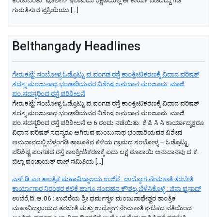
ಕಂಡುಬಂತು. ಪೊಲೀಸ್ ಇಲಾಖೆಯ ರಕ್ಷಣೆಯಲ್ಲಿ ಈ ಕಾರ್ಯ ನಡೆದಿದ್ದು ಗಡಿ
ಗುರುತಿಸುವ ಪ್ರಕ್ರಿಯೆಯು […]
Belthangady Headlines
ಗೇರುಕಟ್ಟೆ: ಸಂಬೋಳ್ಯ ಓಡ್ರೊಟ್ಟು ಪ.ಪಂಗಡ ರಸ್ತೆ ಕಾಂಕ್ರೀಟಿಕರಣಕ್ಕೆ ವಿದಾನ ಪರಿಷತ್
ಸದಸ್ಯ ಮಂಜುನಾಥ ಭಂಡಾರಿಯವರ ವಿಶೇಷ ಅನುದಾನ ಮಂಜೂರು: ಮಾಜಿ
ಪಂ.ಸದಸ್ಯರಿಂದ ರಸ್ತೆ ಪರಿಶೀಲನೆ
ಗೇರುಕಟ್ಟೆ: ಸಂಬೋಳ್ಯ ಓಡ್ರೊಟ್ಟು ಪ.ಪಂಗಡ ರಸ್ತೆ ಕಾಂಕ್ರೀಟಿಕರಣಕ್ಕೆ ವಿದಾನ ಪರಿಷತ್
ಸದಸ್ಯ ಮಂಜುನಾಥ ಭಂಡಾರಿಯವರ ವಿಶೇಷ ಅನುದಾನ ಮಂಜೂರು: ಮಾಜಿ
ಪಂ.ಸದಸ್ಯರಿಂದ ರಸ್ತೆ ಪರಿಶೀಲನೆ ಅ 6 ರಂದು ನಡೆಯಿತು. ಕೆ ಪಿ ಸಿ ಸಿ ಕಾರ್ಯಾದ್ಯಕ್ಷರೂ
ವಿಧಾನ ಪರಿಷತ್ ಸದಸ್ಯರೂ ಆಗಿರುವ ಮಂಜುನಾಥ ಭಂಡಾರಿಯವರ ವಿಶೇಷ
ಅನುದಾನದಲ್ಲಿ ಬೆಳ್ತಂಗಡಿ ತಾಲೂಕಿನ ಕಳಿಯ ಗ್ರಾಮದ ಸಂಬೋಳ್ಯ – ಓಡ್ರೊಟ್ಟು
ಪರಿಶಿಷ್ಟ ಪಂಗಡದ ರಸ್ತೆ ಕಾಂಕ್ರೀಟಿಕರಣಕ್ಕೆ ಐದು ಲಕ್ಷ ರೂಪಾಯಿ ಅನುದಾನವು ದ.ಕ.
ಜಿಲ್ಲಾ ಪಂಚಾಯತ್ ರಾಜ್ ಸಮಿತಿಯ […]
ಎಸ್.ಡಿ.ಎಂ ತಾಂತ್ರಿಕ ಮಹಾವಿದ್ಯಾಲಯ ಉಜಿರೆ : ಉದ್ಯೋಗ ನೇಮಕಾತಿ ತರಬೇತಿ
ಕಾರ್ಯಾಗಾರ ನಿರಂತರ ಕಲಿಕೆ ಹಾಗೂ ಸಂವಹನ ಕೌಶಲ್ಯ ಬೆಳೆಸಿಕೊಳ್ಳಿ : ಜಿನಾ ಪ್ರಸಾದ್
ಉಜಿರೆ,ದಿ.ಆ.06 : ಉಜಿರೆಯ ಶ್ರೀ ಧರ್ಮಸ್ಥಳ ಮಂಜುನಾಥೇಶ್ವರ ತಾಂತ್ರಿಕ
ಮಹಾವಿದ್ಯಾಲಯದ ತರಬೇತಿ ಮತ್ತು ಉದ್ಯೋಗ ನೇಮಕಾತಿ ಘಟಕದ ವತಿಯಿಂದ