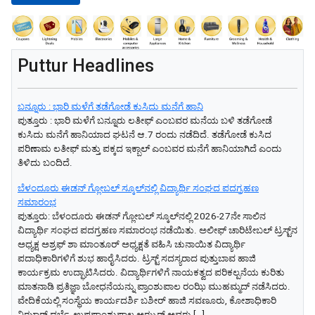
Puttur Headlines
ಬನ್ನೂರು : ಭಾರಿ ಮಳೆಗೆ ತಡೆಗೋಡೆ ಕುಸಿದು ಮನೆಗೆ ಹಾನಿ
ಪುತ್ತೂರು : ಭಾರಿ ಮಳೆಗೆ ಬನ್ನೂರು ಲತೀಫ್ ಎಂಬವರ ಮನೆಯ ಬಳಿ ತಡೆಗೋಡೆ
ಕುಸಿದು ಮನೆಗೆ ಹಾನಿಯಾದ ಘಟನೆ ಆ.7 ರಂದು ನಡೆದಿದೆ. ತಡೆಗೋಡೆ ಕುಸಿದ
ಪರಿಣಾಮ ಲತೀಫ್ ಮತ್ತು ಪಕ್ಕದ ಇಕ್ಬಾಲ್ ಎಂಬವರ ಮನೆಗೆ ಹಾನಿಯಾಗಿದೆ ಎಂದು
ತಿಳಿದು ಬಂದಿದೆ.
ಬೆಳಂದೂರು ಈಡನ್ ಗ್ಲೋಬಲ್ ಸ್ಕೂಲ್‌ನಲ್ಲಿ ವಿದ್ಯಾರ್ಥಿ ಸಂಘದ ಪದಗ್ರಹಣ
ಸಮಾರಂಭ
ಪುತ್ತೂರು: ಬೆಳಂದೂರು ಈಡನ್ ಗ್ಲೋಬಲ್ ಸ್ಕೂಲ್‌ನಲ್ಲಿ 2026-27ನೇ ಸಾಲಿನ
ವಿದ್ಯಾರ್ಥಿ ಸಂಘದ ಪದಗ್ರಹಣ ಸಮಾರಂಭ ನಡೆಯಿತು. ಅಲೀಫ್ ಚಾರಿಟೇಬಲ್ ಟ್ರಸ್ಟ್‌ನ
ಅಧ್ಯಕ್ಷ ಅಶ್ರಫ್ ಶಾ ಮಾಂತೂರ್ ಅಧ್ಯಕ್ಷತೆ ವಹಿಸಿ ಚುನಾಯಿತ ವಿದ್ಯಾರ್ಥಿ
ಪದಾಧಿಕಾರಿಗಳಿಗೆ ಶುಭ ಹಾರೈಸಿದರು. ಟ್ರಸ್ಟ್ ಸದಸ್ಯರಾದ ಪುತ್ತುಬಾವ ಹಾಜಿ
ಕಾರ್ಯಕ್ರಮ ಉದ್ಘಾಟಿಸಿದರು. ವಿದ್ಯಾರ್ಥಿಗಳಿಗೆ ನಾಯಕತ್ವದ ಪರಿಕಲ್ಪನೆಯ ಕುರಿತು
ಮಾತನಾಡಿ ಪ್ರತಿಜ್ಞಾ ಬೋಧನೆಯನ್ನು ಪ್ರಾಂಶುಪಾಲ ರಂಝಿ ಮುಹಮ್ಮದ್ ನಡೆಸಿದರು.
ವೇದಿಕೆಯಲ್ಲಿ ಸಂಸ್ಥೆಯ ಕಾರ್ಯದರ್ಶಿ ಬಶೀರ್ ಹಾಜಿ ಸವಣೂರು, ಕೋಶಾಧಿಕಾರಿ
ನಿಝಾರ್ ದರ್ಬೆ, ಉಪಪ್ರಾಂಶುಪಾಲ ಅಝ್ಹರ್ ಅವರು […]