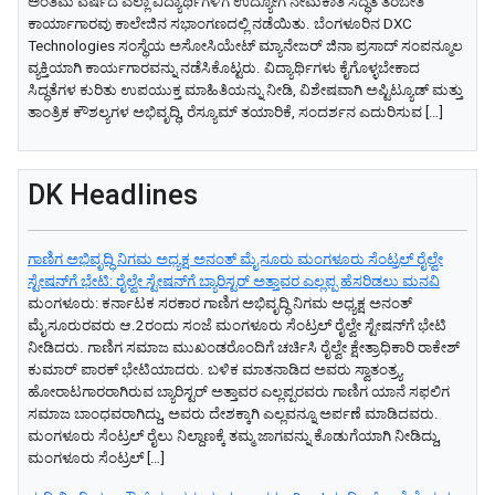
ಅಂತಿಮ ವರ್ಷದ ಎಲ್ಲಾ ವಿದ್ಯಾರ್ಥಿಗಳಿಗೆ ಉದ್ಯೋಗ ನೇಮಕಾತಿ ಸಿದ್ಧತೆ ತರಬೇತಿ
ಕಾರ್ಯಾಗಾರವು ಕಾಲೇಜಿನ ಸಭಾಂಗಣದಲ್ಲಿ ನಡೆಯಿತು. ಬೆಂಗಳೂರಿನ DXC
Technologies ಸಂಸ್ಥೆಯ ಅಸೋಸಿಯೇಟ್ ಮ್ಯಾನೇಜರ್ ಜಿನಾ ಪ್ರಸಾದ್ ಸಂಪನ್ಮೂಲ
ವ್ಯಕ್ತಿಯಾಗಿ ಕಾರ್ಯಗಾರವನ್ನು ನಡೆಸಿಕೊಟ್ಟರು. ವಿದ್ಯಾರ್ಥಿಗಳು ಕೈಗೊಳ್ಳಬೇಕಾದ
ಸಿದ್ಧತೆಗಳ ಕುರಿತು ಉಪಯುಕ್ತ ಮಾಹಿತಿಯನ್ನು ನೀಡಿ, ವಿಶೇಷವಾಗಿ ಅಪ್ಟಿಟ್ಯೂಡ್ ಮತ್ತು
ತಾಂತ್ರಿಕ ಕೌಶಲ್ಯಗಳ ಅಭಿವೃದ್ಧಿ, ರೆಸ್ಯೂಮ್ ತಯಾರಿಕೆ, ಸಂದರ್ಶನ ಎದುರಿಸುವ […]
DK Headlines
ಗಾಣಿಗ ಅಭಿವೃದ್ಧಿ ನಿಗಮ ಅಧ್ಯಕ್ಷ‌ ಅನಂತ್‌ ಮೈಸೂರು ಮಂಗಳೂರು ಸೆಂಟ್ರಲ್‌ ರೈಲ್ವೇ
ಸ್ಟೇಷನ್‌ಗೆ ಭೇಟಿ: ರೈಲ್ವೇ ಸ್ಟೇಷನ್‌ಗೆ ಬ್ಯಾರಿಸ್ಟರ್‌ ಅತ್ತಾವರ ಎಲ್ಲಪ್ಪ ಹೆಸರಿಡಲು ಮನವಿ
ಮಂಗಳೂರು: ಕರ್ನಾಟಕ ಸರಕಾರ ಗಾಣಿಗ ಅಭಿವೃದ್ಧಿ ನಿಗಮ ಅಧ್ಯಕ್ಷ‌ ಅನಂತ್‌
ಮೈಸೂರುರವರು ಆ.2ರಂದು ಸಂಜೆ ಮಂಗಳೂರು ಸೆಂಟ್ರಲ್‌ ರೈಲ್ವೇ ಸ್ಟೇಷನ್‌ಗೆ ಭೇಟಿ
ನೀಡಿದರು. ಗಾಣಿಗ ಸಮಾಜ ಮುಖಂಡರೊಂದಿಗೆ ಚರ್ಚಿಸಿ ರೈಲ್ವೇ ಕ್ಷೇತ್ರಾಧಿಕಾರಿ ರಾಕೇಶ್‌
ಕುಮಾರ್‌ ಪಾರಕ್‌ ಭೇಟಿಯಾದರು. ಬಳಿಕ ಮಾತನಾಡಿದ ಅವರು ಸ್ವಾತಂತ್ರ್ಯ
ಹೋರಾಟಗಾರರಾಗಿರುವ ಬ್ಯಾರಿಸ್ಟರ್‌ ಅತ್ತಾವರ ಎಲ್ಲಪ್ಪರವರು ಗಾಣಿಗ ಯಾನೆ ಸಫಲಿಗ
ಸಮಾಜ ಬಾಂಧವರಾಗಿದ್ದು, ಅವರು ದೇಶಕ್ಕಾಗಿ ಎಲ್ಲವನ್ನೂ ಅರ್ಪಣೆ ಮಾಡಿದವರು.
ಮಂಗಳೂರು ಸೆಂಟ್ರಲ್‌ ರೈಲು ನಿಲ್ದಾಣಕ್ಕೆ ತಮ್ಮ ಜಾಗವನ್ನು ಕೊಡುಗೆಯಾಗಿ ನೀಡಿದ್ದು,
ಮಂಗಳೂರು ಸೆಂಟ್ರಲ್‌ […]