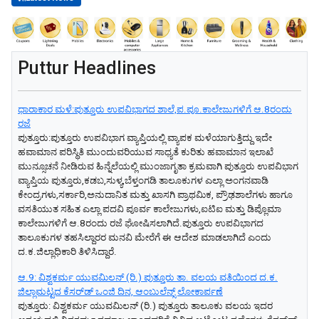
Puttur Headlines
ಧಾರಾಕಾರ ಮಳೆ:ಪುತ್ತೂರು ಉಪವಿಭಾಗದ ಶಾಲೆ,ಪ.ಪೂ.ಕಾಲೇಜುಗಳಿಗೆ ಆ.8ರಂದು
ರಜೆ
ಪುತ್ತೂರು:ಪುತ್ತೂರು ಉಪವಿಭಾಗ ವ್ಯಾಪ್ತಿಯಲ್ಲಿ ವ್ಯಾಪಕ ಮಳೆಯಾಗುತ್ತಿದ್ದು ಇದೇ
ಹವಾಮಾನ ಪರಿಸ್ಥಿತಿ ಮುಂದುವರಿಯುವ ಸಾಧ್ಯತೆ ಕುರಿತು ಹವಾಮಾನ ಇಲಾಖೆ
ಮುನ್ಸೂಚನೆ ನೀಡಿರುವ ಹಿನ್ನೆಲೆಯಲ್ಲಿ ಮುಂಜಾಗೃತಾ ಕ್ರಮವಾಗಿ ಪುತ್ತೂರು ಉಪವಿಭಾಗ
ವ್ಯಾಪ್ತಿಯ ಪುತ್ತೂರು,ಕಡಬ,ಸುಳ್ಯ,ಬೆಳ್ತಂಗಡಿ ತಾಲೂಕುಗಳ ಎಲ್ಲಾ ಅಂಗನವಾಡಿ
ಕೇಂದ್ರಗಳು,ಸರ್ಕಾರಿ,ಅನುದಾನಿತ ಮತ್ತು ಖಾಸಗಿ ಪ್ರಾಥಮಿಕ, ಪ್ರೌಢಶಾಲೆಗಳು ಹಾಗೂ
ವಸತಿಯುತ ಸಹಿತ ಎಲ್ಲಾ ಪದವಿ ಪೂರ್ವ ಕಾಲೇಜುಗಳು,ಐಟಿಐ ಮತ್ತು ಡಿಪ್ಲೊಮಾ
ಕಾಲೇಜುಗಳಿಗೆ ಆ.8ರಂದು ರಜೆ ಘೋಷಿಸಲಾಗಿದೆ.ಪುತ್ತೂರು ಉಪವಿಭಾಗದ
ತಾಲೂಕುಗಳ ತಹಸಿಲ್ದಾರರ ಮನವಿ ಮೇರೆಗೆ ಈ ಆದೇಶ ಮಾಡಲಾಗಿದೆ ಎಂದು
ದ.ಕ.ಜಿಲ್ಲಾಧಿಕಾರಿ ತಿಳಿಸಿದ್ದಾರೆ.
ಆ.9: ವಿಶ್ವಕರ್ಮ ಯುವಮಿಲನ್‌ (ರಿ.) ಪುತ್ತೂರು ತಾ. ವಲಯ ವತಿಯಿಂದ ದ.ಕ.
ಜಿಲ್ಲಾಮಟ್ಟದ ಕೆಸರ್‌ಡ್‌ ಒಂಜಿ ದಿನ, ಆಂಬುಲೆನ್ಸ್‌ ಲೋಕಾರ್ಪಣೆ
ಪುತ್ತೂರು: ವಿಶ್ವಕರ್ಮ ಯುವಮಿಲನ್‌ (ರಿ.) ಪುತ್ತೂರು ತಾಲೂಕು ವಲಯ ಇದರ