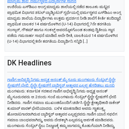
ಮಾಧ್ಯಮ ಶಾಲೆ, ಧರ್ಮಸ್ಥಳದ ವಿದ್ಯಾರ್ಥಿಗಳ ಸಾಧನೆ
ಉಜಿರೆಯ ಎಸ್‌ಡಿಎಂ ಆಂಗ್ಲ ಮಾಧ್ಯಮ ಶಾಲೆಯಲ್ಲಿ ನಡೆದ ತಾಲೂಕು ಮಟ್ಟದ
ಪ್ರಾಥಮಿಕ ವಿಭಾಗದ ಶಟಲ್ ಬ್ಯಾಡ್ಮಿಂಟನ್ ಸ್ಪರ್ಧೆಯಲ್ಲಿ ಧರ್ಮಸ್ಥಳದ ಎಸ್‌ಡಿಎಂ ಆಂಗ್ಲ
ಮಾಧ್ಯಮ ಶಾಲೆಯ ವಿದ್ಯಾರ್ಥಿಗಳು ಉತ್ತಮ ಪ್ರದರ್ಶನ ನೀಡಿ ಶಾಲೆಗೆ ಕೀರ್ತಿ ತಂದಿದ್ದಾರೆ.
ಪ್ರಾಥಮಿಕ ಬಾಲಕರ 14 ವರ್ಷದೊಳಗಿನ (U-14) ವಿಭಾಗದಲ್ಲಿ 7ನೇ ತರಗತಿಯ
ಸಂಸ್ಕಾರ್, ಗೌತಮ್ ಹಾಗೂ ಸಂಕಲ್ಪ್ ಅವರನ್ನೊಳಗೊಂಡ ತಂಡವು ದ್ವಿತೀಯ ಸ್ಥಾನ
ಪಡೆದು ಗಮನಾರ್ಹ ಸಾಧನೆ ಮಾಡಿದೆ.ಅದೇ ರೀತಿ, ಬಾಲಕಿಯರ 14 ವರ್ಷದೊಳಗಿನ
(U-14) ವಿಭಾಗದಲ್ಲಿ 8ನೇ ತರಗತಿಯ ವಿದ್ಯಾರ್ಥಿನಿ ಸನ್ನಿಧಿ […]
DK Headlines
ಗಾಣಿಗ ಅಭಿವೃದ್ಧಿ ನಿಗಮ ಅಧ್ಯಕ್ಷ‌ ಅನಂತ್‌ ಮೈಸೂರು ಮಂಗಳೂರು ಸೆಂಟ್ರಲ್‌ ರೈಲ್ವೇ
ಸ್ಟೇಷನ್‌ಗೆ ಭೇಟಿ: ರೈಲ್ವೇ ಸ್ಟೇಷನ್‌ಗೆ ಬ್ಯಾರಿಸ್ಟರ್‌ ಅತ್ತಾವರ ಎಲ್ಲಪ್ಪ ಹೆಸರಿಡಲು ಮನವಿ
ಮಂಗಳೂರು: ಕರ್ನಾಟಕ ಸರಕಾರ ಗಾಣಿಗ ಅಭಿವೃದ್ಧಿ ನಿಗಮ ಅಧ್ಯಕ್ಷ‌ ಅನಂತ್‌
ಮೈಸೂರುರವರು ಆ.2ರಂದು ಸಂಜೆ ಮಂಗಳೂರು ಸೆಂಟ್ರಲ್‌ ರೈಲ್ವೇ ಸ್ಟೇಷನ್‌ಗೆ ಭೇಟಿ
ನೀಡಿದರು. ಗಾಣಿಗ ಸಮಾಜ ಮುಖಂಡರೊಂದಿಗೆ ಚರ್ಚಿಸಿ ರೈಲ್ವೇ ಕ್ಷೇತ್ರಾಧಿಕಾರಿ ರಾಕೇಶ್‌
ಕುಮಾರ್‌ ಪಾರಕ್‌ ಭೇಟಿಯಾದರು. ಬಳಿಕ ಮಾತನಾಡಿದ ಅವರು ಸ್ವಾತಂತ್ರ್ಯ
ಹೋರಾಟಗಾರರಾಗಿರುವ ಬ್ಯಾರಿಸ್ಟರ್‌ ಅತ್ತಾವರ ಎಲ್ಲಪ್ಪರವರು ಗಾಣಿಗ ಯಾನೆ ಸಫಲಿಗ
ಸಮಾಜ ಬಾಂಧವರಾಗಿದ್ದು, ಅವರು ದೇಶಕ್ಕಾಗಿ ಎಲ್ಲವನ್ನೂ ಅರ್ಪಣೆ ಮಾಡಿದವರು.
ಮಂಗಳೂರು ಸೆಂಟ್ರಲ್‌ ರೈಲು ನಿಲ್ದಾಣಕ್ಕೆ ತಮ್ಮ ಜಾಗವನ್ನು ಕೊಡುಗೆಯಾಗಿ ನೀಡಿದ್ದು,