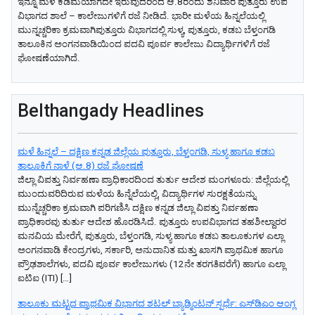
ಇನ್ನೂ ಮಳೆ ಕಡಿಮೆಯಾಗದೇ ಇರುವುದರಿಂದ ಆ.8ರಂದು ಶನಿವಾರ ಪುತ್ತೂರು ಉಪ
ವಿಭಾಗದ ಶಾಲೆ – ಕಾಲೇಜುಗಳಿಗೆ ರಜೆ ನೀಡಿದೆ. ಭಾರೀ ಮಳೆಯ ಹಿನ್ನಲೆಯಲ್ಲಿ
ಮುನ್ನಚ್ಚರಿಕಾ ಕ್ರಮವಾಗಿಪುತ್ತೂರು ವಿಭಾಗದಲ್ಲಿ ಸುಳ್ಯ, ಪುತ್ತೂರು, ಕಡಬ ಬೆಳ್ತಂಗಡಿ
ತಾಲೂಕಿನ ಅಂಗನವಾಡಿಯಿಂದ ಪದವಿ ಪೂರ್ವ ಕಾಲೇಜು ವಿದ್ಯಾರ್ಥಿಗಳಿಗೆ ರಜೆ
ಘೋಷಣೆಯಾಗಿದೆ.
Belthangady Headlines
ಮಳೆ ಹಿನ್ನಲೆ – ದಕ್ಷಿಣ ಕನ್ನಡ ಜಿಲ್ಲೆಯ ಪುತ್ತೂರು, ಬೆಳ್ತಂಗಡಿ, ಸುಳ್ಯ ಹಾಗೂ ಕಡಬ
ತಾಲೂಕಿಗೆ ನಾಳೆ (ಆ.8) ರಜೆ ಘೋಷಣೆ
ಜಿಲ್ಲಾ ವಿಪತ್ತು ನಿರ್ವಹಣಾ ಪ್ರಾಧಿಕಾರದಿಂದ ತುರ್ತು ಆದೇಶ ​ಮಂಗಳೂರು: ಜಿಲ್ಲೆಯಲ್ಲಿ
ಮುಂದುವರಿದಿರುವ ಮಳೆಯ ಹಿನ್ನೆಲೆಯಲ್ಲಿ, ವಿದ್ಯಾರ್ಥಿಗಳ ಸುರಕ್ಷತೆಯನ್ನು
ಮುನ್ನೆಚ್ಚರಿಕಾ ಕ್ರಮವಾಗಿ ಪರಿಗಣಿಸಿ ದಕ್ಷಿಣ ಕನ್ನಡ ಜಿಲ್ಲಾ ವಿಪತ್ತು ನಿರ್ವಹಣಾ
ಪ್ರಾಧಿಕಾರವು ತುರ್ತು ಆದೇಶ ಹೊರಡಿಸಿದೆ. ​ಪುತ್ತೂರು ಉಪವಿಭಾಗದ ತಹಶೀಲ್ದಾರರ
ಮನವಿಯ ಮೇರೆಗೆ, ಪುತ್ತೂರು, ಬೆಳ್ತಂಗಡಿ, ಸುಳ್ಯ ಹಾಗೂ ಕಡಬ ತಾಲೂಕುಗಳ ಎಲ್ಲಾ
ಅಂಗನವಾಡಿ ಕೇಂದ್ರಗಳು, ಸರ್ಕಾರಿ, ಅನುದಾನಿತ ಮತ್ತು ಖಾಸಗಿ ಪ್ರಾಥಮಿಕ ಹಾಗೂ
ಪ್ರೌಢಶಾಲೆಗಳು, ಪದವಿ ಪೂರ್ವ ಕಾಲೇಜುಗಳು (12ನೇ ತರಗತಿವರೆಗೆ) ಹಾಗೂ ಎಲ್ಲಾ
ಐಟಿಐ (ITI) […]
ತಾಲೂಕು ಮಟ್ಟದ ಪ್ರಾಥಮಿಕ ವಿಭಾಗದ ಶಟಲ್ ಬ್ಯಾಡ್ಮಿಂಟನ್ ಸ್ಪರ್ಧೆ: ಎಸ್‌ಡಿಎಂ ಆಂಗ್ಲ