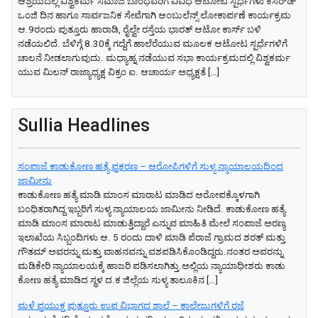
ಆಶ್ರಯದಲ್ಲಿ ವಿಶ್ವಕರ್ಮ ಸಮಾಜ ಬಾಂಧವರಿಗೆ ವಿವಿಧ ಆಟೋಟ ಸ್ಪರ್ಧೆಗಳು ಕೆಸರ್‌ಡ್‌
ಒಂಜಿ ದಿನ ಹಾಗೂ ಸಾರ್ವಜನಿಕ ಸೇವೆಗಾಗಿ ಆಂಬುಲೆನ್ಸ್‌ ಲೋಕಾರ್ಪಣೆ ಕಾರ್ಯಕ್ರಮ
ಆ.9ರಂದು ಪುತ್ತೂರು ಹಾರಾಡಿ, ರೈಲ್ವೇ ರಸ್ತೆಯ ಭಾರತ್‌ ಆಟೋ ಕಾರ್ಸ್‌ ಬಳಿ
ನಡೆಯಲಿದೆ. ಬೆಳಿಗ್ಗೆ 8.30ಕ್ಕೆ ಗದ್ದೆಗೆ ಹಾಲೆರೆಯುವ ಮೂಲಕ ಆಟೋಟ ಸ್ಪರ್ಧೆಗಳಿಗೆ
ಚಾಲನೆ ನೀಡಲಾಗುವುದು. ಮಧ್ಯಾಹ್ನ ನಡೆಯುವ ಸಭಾ ಕಾರ್ಯಕ್ರಮದಲ್ಲಿ ವಿಶ್ವಕರ್ಮ
ಯುವ ಮಿಲನ್‌ ರಾಜ್ಯಾಧ್ಯಕ್ಷ ವಿಕ್ರಂ ಐ. ಆಚಾರ್ಯ ಅಧ್ಯಕ್ಷತೆ […]
Sullia Headlines
ಸಂಪಾಜೆ ಕಾಡುಕೋಣ ಹತ್ಯೆ ಪ್ರಕರಣ – ಆರೋಪಿಗಳಿಗೆ ಸುಳ್ಯ ನ್ಯಾಯಾಲಯದಿಂದ
ಜಾಮೀನು
ಕಾಡುಕೋಣ ಹತ್ಯೆ ಮಾಡಿ ಮಾಂಸ ಮಾರಾಟ ಮಾಡಿದ ಆರೋಪಕ್ಕೊಳಗಾಗಿ
ಬಂಧಿತರಾಗಿದ್ದ ಇಬ್ಬರಿಗೆ ಸುಳ್ಯ ನ್ಯಾಯಾಲಯ ಜಾಮೀನು ನೀಡಿದೆ. ಕಾಡುಕೋಣ ಹತ್ಯೆ
ಮಾಡಿ ಮಾಂಸ ಮಾರಾಟ ಮಾಡುತ್ತಿದ್ದಾರೆ ಎನ್ನುವ ಮಾಹಿತಿ ಮೇಲೆ ಸಂಪಾಜೆ ಅರಣ್ಯ
ಇಲಾಖೆಯ ಸಿಬ್ಬಂದಿಗಳು ಆ. 5 ರಂದು ದಾಳಿ ಮಾಡಿ ಪೆರಾಜೆ ಗ್ರಾಮದ ಶರತ್ ಮತ್ತು
ಗೌತಮ್ ಅವರನ್ನು ಮತ್ತು ವಾಹನವನ್ನು ವಶಪಡಿಸಿಕೊಂಡಿದ್ದರು.ನಂತರ ಅವರನ್ನು
ಮಡಿಕೇರಿ ನ್ಯಾಯಾಲಯಕ್ಕೆ ಹಾಜರಿ ಪಡಿಸಲಾಗಿತ್ತು.ಅಲ್ಲಿಯ ನ್ಯಾಯಾಧೀಶರು ಕಾಡು
ಕೋಣ ಹತ್ಯೆ ಮಾಡಿದ ಸ್ಥಳ ದ.ಕ ಜಿಲ್ಲೆಯ ಸುಳ್ಯ ತಾಲೂಕಿನ […]
ಮಳೆ ಪ್ರಯುಕ್ತ ಪುತ್ತೂರು ಉಪ ವಿಭಾಗದ ಶಾಲೆ – ಕಾಲೇಜುಗಳಿಗೆ ರಜೆ