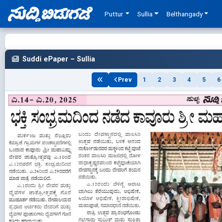
Puttur
Sullia
Belthangady
Suddi ePaper – Sullia
Prev
1
2
3
4
5
6