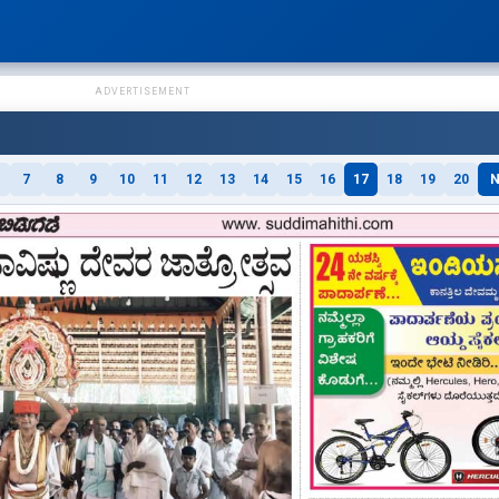
ADVERTISEMENT
7
8
9
10
11
12
13
14
15
16
17
18
19
20
N