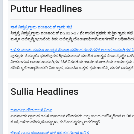
Puttur Headlines
ನಾಳೆ ನಿಡ್ಪಳ್ಳಿ ಗ್ರಾಮ ಪಂಚಾಯತ್ ಗ್ರಾಮ ಸಭೆ
ನಿಡ್ಪಳ್ಳಿ; ನಿಡ್ಪಳ್ಳಿ ಗ್ರಾಮ ಪಂಚಾಯತ್ ನ 2026-27 ನೇ ಸಾಲಿನ ಪ್ರಥಮ ಸುತ್ತಿನ ಗ್
ಮಕ್ಕಳ ಅಭಿವೃದ್ಧಿ ಇಲಾಖೆಯ ಶಿಶು ಅಭಿವೃದ್ಧಿ ಯೋಜನಾಧಿಕಾರಿ ಮಾರ್ಗದರ್ಶಿ ಅಧಿಕಾರಿಯಾಗಿ
ಒಳಿತು ಮಾಡು ಮನುಷ ಸಾಂತ್ವನ ಸೇವಾಶ್ರಮದಿಂದ ರೋಗಿಗಳಿಗೆ ಆಹಾರ ಸಾಮಾಗ್ರಿಗಳ ಕಿ
ಪುತ್ತೂರು: ಕೆಮ್ಮಾಯಿ ಭರತ್‌ಪುರದ ಶ್ರೀಹನುಮಾನ್ ಮಂದಿರ ಸಾಂತ್ವನ ಸೇವಾ ಟ್ರಸ್ಟ
ನೀಡಲಾಗುವ ಆಹಾರ ಸಾಮಾಗ್ರಿಗಳ ಕಿಟ್ ವಿತರಣೆಯ ೪೬ನೇ ಯೋಜನೆಯ ಕಾರ್ಯಕ್ರಮ ಸೇವಾಶ್ರ
ಸರಿಯಿಲ್ಲದೆ ಬಾಲ್ಯದಿಂದಲೇ ನಿರುತ್ಸಾಹ, ಮಾನಸಿಕ ಒತ್ತಡ, ಕ್ರಮೇಣ ಬಿಪಿ, ಶುಗರ್ ಬರುತ್ತದ
Sullia Headlines
ಜನಾರ್ಧನ ಗೌಡ ಜಬಳೆ ನಿಧನ
ಐವರ್ನಾಡು ಗ್ರಾಮದ ಜಬಳೆ ಜನಾರ್ದನ ಗೌಡರವರು ಅಲ್ಪ ಕಾಲದ ಅಸೌಖ್ಯದಿಂದ ಆ.06 ರಂದು
ಸೊಸೆ,ಅಳಿಯಂದಿರು,ಮೊಮ್ಮಕ್ಕಳು ,ಕುಟುಂಬಸ್ಥರನ್ನು ಅಗಲಿದ್ದಾರೆ.
ಬೆಳ್ಳಾರೆ ಗ್ರಾಮ ಪಂಚಾಯತ್ ಹಳೆ ಕಟ್ಟಡದ ಗೋಡೆ ಕುಸಿತ