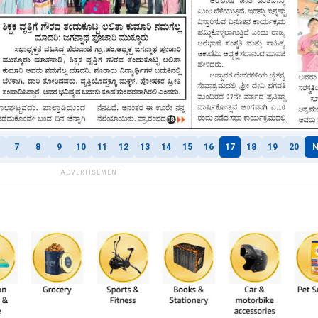
7
8
9
10
11
12
13
14
15
16
17
18
19
20
N
ADVERTISEMENT