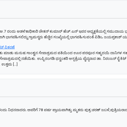
ರಾಮ ಸಭೆ ಆ.7 ರಂದು ಆಡಳಿತಾಧಿಕಾರಿ ಚೇತನ್ ಕುಮಾರ್ ಹೆಚ್.ಎನ್ ಇವರ ಅಧ್ಯಕ್ಷತೆಯಲ್ಲಿ ಸಮುದಾಯ
 ಭಾಗವಹಿಸಲಿದ್ದು ಗ್ರಾಮಸ್ಥರು ಹೆಚ್ಚಿನ ಸಂಖ್ಯೆಯಲ್ಲಿ ಭಾಗವಹಿಸುವಂತೆ ಪಿಡಿಒ ಜಯಪ್ರಕಾಶ್ ಯಂ ತ
ಟ್ ವಿತರಣೆ
್‌ನ ಒಳಿತು ಮಾಡು ಮನುಷ ಸಾಂತ್ವನ ಸೇವಾಶ್ರಮದ ವತಿಯಿಂದ ಊರ ಪರವೂರ ಸಹೃದಯಿ ದಾನಿಗಳ ಸಹಕ
ಮದಲ್ಲಿ ನಡೆಯಿತು. ಉಪ್ಪಿನಂಗಡಿ ಧನ್ವಂತರಿ ಆಸ್ಪತ್ರೆಯ ವೈದ್ಯರಾದ ಡಾ. ನಿರಂಜನ್ ರೈ ಕಿಟ್
ೆ. ಉತ್ತಮ […]
 ನಿಧನರಾದರು.ಅವರಿಗೆ 78 ವರ್ಷ ಪ್ರಾಯವಾಗಿತ್ತು.ಮೃತರು ಪುತ್ರ ಚರಣ್ ಜಬಳೆ,ಪುತ್ರಿಯರಾದ ದ