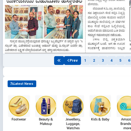
Prev
1
2
3
4
5
6
Latest News