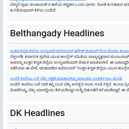
ಬೆಳ್ಳಾರೆ ಗ್ರಾಮ ಪಂಚಾಯತ್ ನ ಹಳೆಯ ಕಟ್ಟಡದ ಒಂದು ಭಾಗದ. ಗೋಡೆ ಕುಸಿತವಾದ ಘಟನೆ
ಕುಸಿದಿರುವುದಾಗಿ ತಿಳಿದು ಬಂದಿದೆ.
Belthangady Headlines
ಉತರ ಕನ್ನಡ ಜಿಲೆಯ ಉಸ್ತುವಾರಿ ಅಭಿನಂದನ್ ಹರೀಶ್ ಕುಮಾರ್ ರಿಂದ ಮೊದಲ ಕಾರ್ಯ
ಬೆಳ್ತಂಗಡಿ: ಕರ್ನಾಟಕ ಪ್ರದೇಶ ಯುವ ಕಾಂಗ್ರೆಸ್ ಸಮಿತಿಯ ರಾಜ್ಯಾಧ್ಯಕ್ಷರಾದ ಮಂಜುನ
ಅವರನ್ನು ಉತ್ತರ ಕನ್ನಡ ಜಿಲ್ಲೆಯ ಉಸ್ತುವಾರಿಯಾಗಿ ನೇಮಕ ಮಾಡಲಾಗಿದೆ. ಈ ಜವಾಬ್ದಾರ
ನಡೆಸಿದರು.ಈ ವೇಳೆ, ಮಾತನಾಡಿದ ಅಭಿನಂದನ್ “ಉತ್ತರ ಕನ್ನಡ ಜಿಲ್ಲೆಯ ಯುವ ಕಾಂಗ್ರೆಸ್
ಉಜಿರೆ ಕಾಲೇಜು ಬಳಿ ಬೆಕ್ಕು-ರಕ್ಷಣೆ ಮಾಡಲಾಗಿದ್ದು ಮಾಲಕರು ಸಂಪರ್ಕಿಸಲು ಮನವಿ
ಉಜಿರೆ: ಕಾಲೇಜು ಬಳಿ ದಾರಿ ತಪ್ಪಿ ಬಂದ ಬೆಕ್ಕು ಆಗಸ್ಟ್ 6 ರಂದು ಸಂಜೆ ಸಿಕ್ಕಿದೆ.‌ ತುಂಬಾ ಪ್
ವಿಚಾರಿಸಿದ್ದು, ಬೆಕ್ಕು ಯಾರದ್ದೆಂದು ತಿಳಿಯದಿದ್ದಾಗ ಸುದ್ದಿ ಬಿಡುಗಡೆಗೆ ಕರೆ ಮಾಡಿದ್ದಾ
DK Headlines