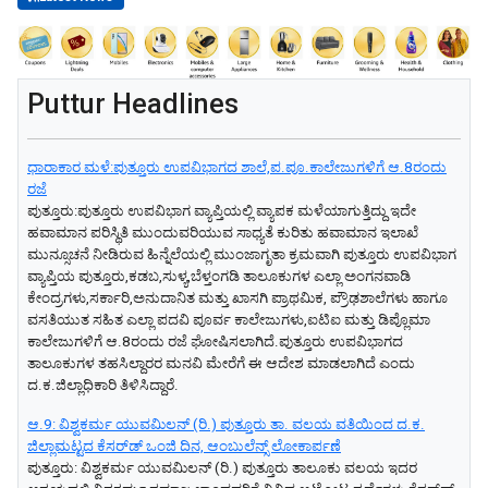
Puttur Headlines
ಧಾರಾಕಾರ ಮಳೆ:ಪುತ್ತೂರು ಉಪವಿಭಾಗದ ಶಾಲೆ,ಪ.ಪೂ.ಕಾಲೇಜುಗಳಿಗೆ ಆ.8ರಂದು
ರಜೆ
ಪುತ್ತೂರು:ಪುತ್ತೂರು ಉಪವಿಭಾಗ ವ್ಯಾಪ್ತಿಯಲ್ಲಿ ವ್ಯಾಪಕ ಮಳೆಯಾಗುತ್ತಿದ್ದು ಇದೇ
ಹವಾಮಾನ ಪರಿಸ್ಥಿತಿ ಮುಂದುವರಿಯುವ ಸಾಧ್ಯತೆ ಕುರಿತು ಹವಾಮಾನ ಇಲಾಖೆ
ಮುನ್ಸೂಚನೆ ನೀಡಿರುವ ಹಿನ್ನೆಲೆಯಲ್ಲಿ ಮುಂಜಾಗೃತಾ ಕ್ರಮವಾಗಿ ಪುತ್ತೂರು ಉಪವಿಭಾಗ
ವ್ಯಾಪ್ತಿಯ ಪುತ್ತೂರು,ಕಡಬ,ಸುಳ್ಯ,ಬೆಳ್ತಂಗಡಿ ತಾಲೂಕುಗಳ ಎಲ್ಲಾ ಅಂಗನವಾಡಿ
ಕೇಂದ್ರಗಳು,ಸರ್ಕಾರಿ,ಅನುದಾನಿತ ಮತ್ತು ಖಾಸಗಿ ಪ್ರಾಥಮಿಕ, ಪ್ರೌಢಶಾಲೆಗಳು ಹಾಗೂ
ವಸತಿಯುತ ಸಹಿತ ಎಲ್ಲಾ ಪದವಿ ಪೂರ್ವ ಕಾಲೇಜುಗಳು,ಐಟಿಐ ಮತ್ತು ಡಿಪ್ಲೊಮಾ
ಕಾಲೇಜುಗಳಿಗೆ ಆ.8ರಂದು ರಜೆ ಘೋಷಿಸಲಾಗಿದೆ.ಪುತ್ತೂರು ಉಪವಿಭಾಗದ
ತಾಲೂಕುಗಳ ತಹಸಿಲ್ದಾರರ ಮನವಿ ಮೇರೆಗೆ ಈ ಆದೇಶ ಮಾಡಲಾಗಿದೆ ಎಂದು
ದ.ಕ.ಜಿಲ್ಲಾಧಿಕಾರಿ ತಿಳಿಸಿದ್ದಾರೆ.
ಆ.9: ವಿಶ್ವಕರ್ಮ ಯುವಮಿಲನ್‌ (ರಿ.) ಪುತ್ತೂರು ತಾ. ವಲಯ ವತಿಯಿಂದ ದ.ಕ.
ಜಿಲ್ಲಾಮಟ್ಟದ ಕೆಸರ್‌ಡ್‌ ಒಂಜಿ ದಿನ, ಆಂಬುಲೆನ್ಸ್‌ ಲೋಕಾರ್ಪಣೆ
ಪುತ್ತೂರು: ವಿಶ್ವಕರ್ಮ ಯುವಮಿಲನ್‌ (ರಿ.) ಪುತ್ತೂರು ತಾಲೂಕು ವಲಯ ಇದರ