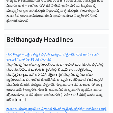
ಇನ್ನೂ ಮಳೆ ಕಡಿಮೆಯಾಗದೇ ಇರುವುದರಿಂದ ಆ.8ರಂದು ಶನಿವಾರ ಪುತ್ತೂರು ಉಪ
ವಿಭಾಗದ ಶಾಲೆ – ಕಾಲೇಜುಗಳಿಗೆ ರಜೆ ನೀಡಿದೆ. ಭಾರೀ ಮಳೆಯ ಹಿನ್ನಲೆಯಲ್ಲಿ
ಮುನ್ನಚ್ಚರಿಕಾ ಕ್ರಮವಾಗಿಪುತ್ತೂರು ವಿಭಾಗದಲ್ಲಿ ಸುಳ್ಯ, ಪುತ್ತೂರು, ಕಡಬ ಬೆಳ್ತಂಗಡಿ
ತಾಲೂಕಿನ ಅಂಗನವಾಡಿಯಿಂದ ಪದವಿ ಪೂರ್ವ ಕಾಲೇಜು ವಿದ್ಯಾರ್ಥಿಗಳಿಗೆ ರಜೆ
ಘೋಷಣೆಯಾಗಿದೆ.
Belthangady Headlines
ಮಳೆ ಹಿನ್ನಲೆ – ದಕ್ಷಿಣ ಕನ್ನಡ ಜಿಲ್ಲೆಯ ಪುತ್ತೂರು, ಬೆಳ್ತಂಗಡಿ, ಸುಳ್ಯ ಹಾಗೂ ಕಡಬ
ತಾಲೂಕಿಗೆ ನಾಳೆ (ಆ.8) ರಜೆ ಘೋಷಣೆ
ಜಿಲ್ಲಾ ವಿಪತ್ತು ನಿರ್ವಹಣಾ ಪ್ರಾಧಿಕಾರದಿಂದ ತುರ್ತು ಆದೇಶ ​ಮಂಗಳೂರು: ಜಿಲ್ಲೆಯಲ್ಲಿ
ಮುಂದುವರಿದಿರುವ ಮಳೆಯ ಹಿನ್ನೆಲೆಯಲ್ಲಿ, ವಿದ್ಯಾರ್ಥಿಗಳ ಸುರಕ್ಷತೆಯನ್ನು
ಮುನ್ನೆಚ್ಚರಿಕಾ ಕ್ರಮವಾಗಿ ಪರಿಗಣಿಸಿ ದಕ್ಷಿಣ ಕನ್ನಡ ಜಿಲ್ಲಾ ವಿಪತ್ತು ನಿರ್ವಹಣಾ
ಪ್ರಾಧಿಕಾರವು ತುರ್ತು ಆದೇಶ ಹೊರಡಿಸಿದೆ. ​ಪುತ್ತೂರು ಉಪವಿಭಾಗದ ತಹಶೀಲ್ದಾರರ
ಮನವಿಯ ಮೇರೆಗೆ, ಪುತ್ತೂರು, ಬೆಳ್ತಂಗಡಿ, ಸುಳ್ಯ ಹಾಗೂ ಕಡಬ ತಾಲೂಕುಗಳ ಎಲ್ಲಾ
ಅಂಗನವಾಡಿ ಕೇಂದ್ರಗಳು, ಸರ್ಕಾರಿ, ಅನುದಾನಿತ ಮತ್ತು ಖಾಸಗಿ ಪ್ರಾಥಮಿಕ ಹಾಗೂ
ಪ್ರೌಢಶಾಲೆಗಳು, ಪದವಿ ಪೂರ್ವ ಕಾಲೇಜುಗಳು (12ನೇ ತರಗತಿವರೆಗೆ) ಹಾಗೂ ಎಲ್ಲಾ
ಐಟಿಐ (ITI) […]
ತಾಲೂಕು ಮಟ್ಟದ ಪ್ರಾಥಮಿಕ ವಿಭಾಗದ ಶಟಲ್ ಬ್ಯಾಡ್ಮಿಂಟನ್ ಸ್ಪರ್ಧೆ: ಎಸ್‌ಡಿಎಂ ಆಂಗ್ಲ