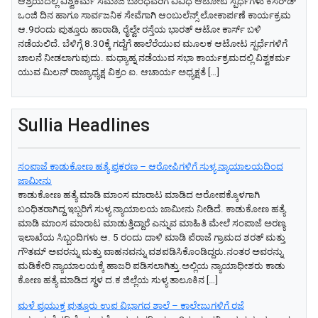
ಆಶ್ರಯದಲ್ಲಿ ವಿಶ್ವಕರ್ಮ ಸಮಾಜ ಬಾಂಧವರಿಗೆ ವಿವಿಧ ಆಟೋಟ ಸ್ಪರ್ಧೆಗಳು ಕೆಸರ್‌ಡ್‌
ಒಂಜಿ ದಿನ ಹಾಗೂ ಸಾರ್ವಜನಿಕ ಸೇವೆಗಾಗಿ ಆಂಬುಲೆನ್ಸ್‌ ಲೋಕಾರ್ಪಣೆ ಕಾರ್ಯಕ್ರಮ
ಆ.9ರಂದು ಪುತ್ತೂರು ಹಾರಾಡಿ, ರೈಲ್ವೇ ರಸ್ತೆಯ ಭಾರತ್‌ ಆಟೋ ಕಾರ್ಸ್‌ ಬಳಿ
ನಡೆಯಲಿದೆ. ಬೆಳಿಗ್ಗೆ 8.30ಕ್ಕೆ ಗದ್ದೆಗೆ ಹಾಲೆರೆಯುವ ಮೂಲಕ ಆಟೋಟ ಸ್ಪರ್ಧೆಗಳಿಗೆ
ಚಾಲನೆ ನೀಡಲಾಗುವುದು. ಮಧ್ಯಾಹ್ನ ನಡೆಯುವ ಸಭಾ ಕಾರ್ಯಕ್ರಮದಲ್ಲಿ ವಿಶ್ವಕರ್ಮ
ಯುವ ಮಿಲನ್‌ ರಾಜ್ಯಾಧ್ಯಕ್ಷ ವಿಕ್ರಂ ಐ. ಆಚಾರ್ಯ ಅಧ್ಯಕ್ಷತೆ […]
Sullia Headlines
ಸಂಪಾಜೆ ಕಾಡುಕೋಣ ಹತ್ಯೆ ಪ್ರಕರಣ – ಆರೋಪಿಗಳಿಗೆ ಸುಳ್ಯ ನ್ಯಾಯಾಲಯದಿಂದ
ಜಾಮೀನು
ಕಾಡುಕೋಣ ಹತ್ಯೆ ಮಾಡಿ ಮಾಂಸ ಮಾರಾಟ ಮಾಡಿದ ಆರೋಪಕ್ಕೊಳಗಾಗಿ
ಬಂಧಿತರಾಗಿದ್ದ ಇಬ್ಬರಿಗೆ ಸುಳ್ಯ ನ್ಯಾಯಾಲಯ ಜಾಮೀನು ನೀಡಿದೆ. ಕಾಡುಕೋಣ ಹತ್ಯೆ
ಮಾಡಿ ಮಾಂಸ ಮಾರಾಟ ಮಾಡುತ್ತಿದ್ದಾರೆ ಎನ್ನುವ ಮಾಹಿತಿ ಮೇಲೆ ಸಂಪಾಜೆ ಅರಣ್ಯ
ಇಲಾಖೆಯ ಸಿಬ್ಬಂದಿಗಳು ಆ. 5 ರಂದು ದಾಳಿ ಮಾಡಿ ಪೆರಾಜೆ ಗ್ರಾಮದ ಶರತ್ ಮತ್ತು
ಗೌತಮ್ ಅವರನ್ನು ಮತ್ತು ವಾಹನವನ್ನು ವಶಪಡಿಸಿಕೊಂಡಿದ್ದರು.ನಂತರ ಅವರನ್ನು
ಮಡಿಕೇರಿ ನ್ಯಾಯಾಲಯಕ್ಕೆ ಹಾಜರಿ ಪಡಿಸಲಾಗಿತ್ತು.ಅಲ್ಲಿಯ ನ್ಯಾಯಾಧೀಶರು ಕಾಡು
ಕೋಣ ಹತ್ಯೆ ಮಾಡಿದ ಸ್ಥಳ ದ.ಕ ಜಿಲ್ಲೆಯ ಸುಳ್ಯ ತಾಲೂಕಿನ […]
ಮಳೆ ಪ್ರಯುಕ್ತ ಪುತ್ತೂರು ಉಪ ವಿಭಾಗದ ಶಾಲೆ – ಕಾಲೇಜುಗಳಿಗೆ ರಜೆ