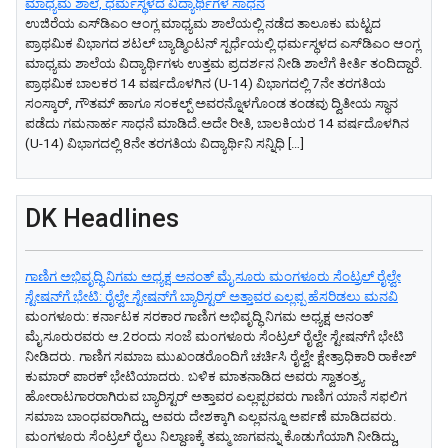
ಮಾಧ್ಯಮ ಶಾಲೆ, ಧರ್ಮಸ್ಥಳದ ವಿದ್ಯಾರ್ಥಿಗಳ ಸಾಧನೆ
ಉಜಿರೆಯ ಎಸ್‌ಡಿಎಂ ಆಂಗ್ಲ ಮಾಧ್ಯಮ ಶಾಲೆಯಲ್ಲಿ ನಡೆದ ತಾಲೂಕು ಮಟ್ಟದ
ಪ್ರಾಥಮಿಕ ವಿಭಾಗದ ಶಟಲ್ ಬ್ಯಾಡ್ಮಿಂಟನ್ ಸ್ಪರ್ಧೆಯಲ್ಲಿ ಧರ್ಮಸ್ಥಳದ ಎಸ್‌ಡಿಎಂ ಆಂಗ್ಲ
ಮಾಧ್ಯಮ ಶಾಲೆಯ ವಿದ್ಯಾರ್ಥಿಗಳು ಉತ್ತಮ ಪ್ರದರ್ಶನ ನೀಡಿ ಶಾಲೆಗೆ ಕೀರ್ತಿ ತಂದಿದ್ದಾರೆ.
ಪ್ರಾಥಮಿಕ ಬಾಲಕರ 14 ವರ್ಷದೊಳಗಿನ (U-14) ವಿಭಾಗದಲ್ಲಿ 7ನೇ ತರಗತಿಯ
ಸಂಸ್ಕಾರ್, ಗೌತಮ್ ಹಾಗೂ ಸಂಕಲ್ಪ್ ಅವರನ್ನೊಳಗೊಂಡ ತಂಡವು ದ್ವಿತೀಯ ಸ್ಥಾನ
ಪಡೆದು ಗಮನಾರ್ಹ ಸಾಧನೆ ಮಾಡಿದೆ.ಅದೇ ರೀತಿ, ಬಾಲಕಿಯರ 14 ವರ್ಷದೊಳಗಿನ
(U-14) ವಿಭಾಗದಲ್ಲಿ 8ನೇ ತರಗತಿಯ ವಿದ್ಯಾರ್ಥಿನಿ ಸನ್ನಿಧಿ […]
DK Headlines
ಗಾಣಿಗ ಅಭಿವೃದ್ಧಿ ನಿಗಮ ಅಧ್ಯಕ್ಷ‌ ಅನಂತ್‌ ಮೈಸೂರು ಮಂಗಳೂರು ಸೆಂಟ್ರಲ್‌ ರೈಲ್ವೇ
ಸ್ಟೇಷನ್‌ಗೆ ಭೇಟಿ: ರೈಲ್ವೇ ಸ್ಟೇಷನ್‌ಗೆ ಬ್ಯಾರಿಸ್ಟರ್‌ ಅತ್ತಾವರ ಎಲ್ಲಪ್ಪ ಹೆಸರಿಡಲು ಮನವಿ
ಮಂಗಳೂರು: ಕರ್ನಾಟಕ ಸರಕಾರ ಗಾಣಿಗ ಅಭಿವೃದ್ಧಿ ನಿಗಮ ಅಧ್ಯಕ್ಷ‌ ಅನಂತ್‌
ಮೈಸೂರುರವರು ಆ.2ರಂದು ಸಂಜೆ ಮಂಗಳೂರು ಸೆಂಟ್ರಲ್‌ ರೈಲ್ವೇ ಸ್ಟೇಷನ್‌ಗೆ ಭೇಟಿ
ನೀಡಿದರು. ಗಾಣಿಗ ಸಮಾಜ ಮುಖಂಡರೊಂದಿಗೆ ಚರ್ಚಿಸಿ ರೈಲ್ವೇ ಕ್ಷೇತ್ರಾಧಿಕಾರಿ ರಾಕೇಶ್‌
ಕುಮಾರ್‌ ಪಾರಕ್‌ ಭೇಟಿಯಾದರು. ಬಳಿಕ ಮಾತನಾಡಿದ ಅವರು ಸ್ವಾತಂತ್ರ್ಯ
ಹೋರಾಟಗಾರರಾಗಿರುವ ಬ್ಯಾರಿಸ್ಟರ್‌ ಅತ್ತಾವರ ಎಲ್ಲಪ್ಪರವರು ಗಾಣಿಗ ಯಾನೆ ಸಫಲಿಗ
ಸಮಾಜ ಬಾಂಧವರಾಗಿದ್ದು, ಅವರು ದೇಶಕ್ಕಾಗಿ ಎಲ್ಲವನ್ನೂ ಅರ್ಪಣೆ ಮಾಡಿದವರು.
ಮಂಗಳೂರು ಸೆಂಟ್ರಲ್‌ ರೈಲು ನಿಲ್ದಾಣಕ್ಕೆ ತಮ್ಮ ಜಾಗವನ್ನು ಕೊಡುಗೆಯಾಗಿ ನೀಡಿದ್ದು,