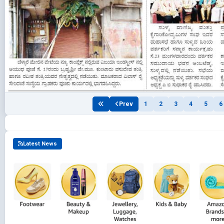
Prev
1
2
3
4
5
6
Latest News