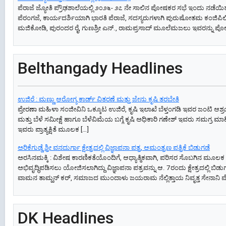
ಪೆರಾಜೆ ಜ್ಯೋತಿ ಪ್ರೌಢಶಾಲೆಯಲ್ಲಿ ೨೦೨೬- ೨೭ ನೇ ಸಾಲಿನ ಪೋಷಕರ ಸಭೆ ಇಂದು ನಡೆಯಿ
ಪೆರಂಗಜೆ, ಕಾರ್ಯದರ್ಶಿಯಾಗಿ ಭಾರತಿ ಪೆರಾಜೆ, ಸದಸ್ಯರುಗಳಾಗಿ ಪುರುಷೋತಮ ಕಂಜಿಪಿಲಿ
ಮಜಿಕೋಡಿ, ಪುರಂದರ ರೈ, ಗುಣಶ್ರೀ ಎನ್., ರಾಮಪ್ರಸಾದ್ ಮೂಲೆಮಜಲು ಇವರನ್ನು ಪ
Belthangady Headlines
ಉಜಿರೆ : ಮಣ್ಣು ಆರೋಗ್ಯ ಕಾರ್ಡ್ ವಿತರಣೆ ಮತ್ತು ಜೇನು ಕೃಷಿ ತರಬೇತಿ
ಪ್ರೇರಣಾ ಮಹಿಳಾ ಸಂಜೀವಿನಿ ಒಕ್ಕೂಟ ಉಜಿರೆ, ಕೃಷಿ ಇಲಾಖೆ ಬೆಳ್ತಂಗಡಿ ಇವರ ಜಂಟಿ ಆಶ್ರ
ಮತ್ತು ಬೆಳೆ ಸಮೀಕ್ಷೆ ಹಾಗೂ ಬೆಳೆವಿಮೆಯ ಬಗ್ಗೆ ಕೃಷಿ ಅಧಿಕಾರಿ ಗಣೇಶ್ ಇವರು ಸಮಗ್ರ ಮಾಹ
ಇವರು ಪ್ರಾತ್ಯಕ್ಷಿತೆ ಮೂಲಕ […]
ಅರಿಕೆಗುಡ್ಡೆ ಶ್ರೀ ವನದುರ್ಗಾ ಕ್ಷೇತ್ರದಲ್ಲಿ ವಿಜ್ಞಾಪನಾ ಪತ್ರ, ಆಮಂತ್ರಣ ಪತ್ರಿಕೆ ಬಿಡುಗಡೆ
ಅರಸಿನಮಕ್ಕಿ : ವಿಶೇಷ ಕಾರಣಿಕತೆಯೊಂದಿಗೆ, ಆಧ್ಯಾತ್ಮಿಕವಾಗಿ, ಪರಿಸರ ಸೊಬಗಿನ ಮೂಲಕ ಭಕ್ತ
ಅಭಿವೃದ್ಧಿಪಡಿಸಲು ಯೋಜಿಸಲಾಗಿದ್ದು ವಿಜ್ಞಾಪನಾ ಪತ್ರವನ್ನು ಆ. 7ರಂದು ಕ್ಷೇತ್ರದಲ್ಲಿ ಬ
ವಾಮನ ತಾಮ್ಹನ್ ಕರ್, ಸಮಾಜದ ಮುಂದಾಳು ಜಯರಾಮ ನೆಲ್ಲಿತ್ತಾಯ ನಿವೃತ್ತ ಸೇನಾನಿ ಮ
DK Headlines