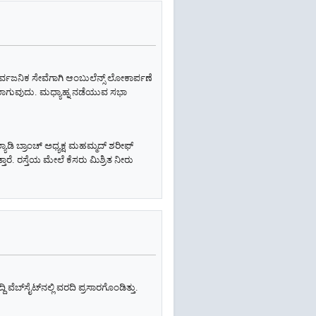
್ವಜನಿಕ ಸೇವೆಗಾಗಿ ಆಂಬುಲೆನ್ಸ್‌ ಲೋಕಾರ್ಪಣೆ
ೀಡಲಾಗುವುದು. ಮಧ್ಯಾಹ್ನ ನಡೆಯುವ ಸಭಾ
ಲ್ಯಾಡಿ ಬ್ರಾಂಚ್ ಅಧ್ಯಕ್ಷ ಮಹಮ್ಮದ್ ಶರೀಫ್
ತಾರೆ. ರಸ್ತೆಯ ಮೇಲೆ ಕೆಸರು ಮಿಶ್ರಿತ ನೀರು
 ವೆಬ್‌ಸೈಟ್‌ನಲ್ಲಿ ವರದಿ ಪ್ರಸಾರಗೊಂಡಿತ್ತು.