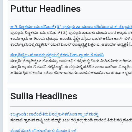
Puttur Headlines
ಆ.9: ವಿಶ್ವಕರ್ಮ ಯುವಮಿಲನ್‌ (ರಿ.) ಪುತ್ತೂರು ತಾ. ವಲಯ ವತಿಯಿಂದ ದ.ಕ. ಜಿಲ್ಲಾಮಟ್ಟ
ಪುತ್ತೂರು: ವಿಶ್ವಕರ್ಮ ಯುವಮಿಲನ್‌ (ರಿ.) ಪುತ್ತೂರು ತಾಲೂಕು ವಲಯ ಇದರ ಆಶ್ರಯದಲ್ಲ
ಕಾರ್ಯಕ್ರಮ ಆ.9ರಂದು ಪುತ್ತೂರು ಹಾರಾಡಿ, ರೈಲ್ವೇ ರಸ್ತೆಯ ಭಾರತ್‌ ಆಟೋ ಕಾರ್ಸ್‌ ಬಳಿ
ಕಾರ್ಯಕ್ರಮದಲ್ಲಿ ವಿಶ್ವಕರ್ಮ ಯುವ ಮಿಲನ್‌ ರಾಜ್ಯಾಧ್ಯಕ್ಷ ವಿಕ್ರಂ ಐ. ಆಚಾರ್ಯ ಅಧ್ಯಕ್ಷತೆ [
ನೆಲ್ಯಾಡಿಬೈಲು-ಹೊಸವಕ್ಲು ರಸ್ತೆಯಲ್ಲಿ ಕೆಸರು ನೀರು-ಗ್ರಾ.ಪಂ.ಗೆ ಮನವಿ
ನೆಲ್ಯಾಡಿ: ನೆಲ್ಯಾಡಿಬೈಲು-ಹೊಸವಕ್ಲು ಸಾರ್ವಜನಿಕ ರಸ್ತೆಯಲ್ಲಿ ಕೆಸರು ಮಿಶ್ರಿತ ನೀರು ಹರಿಯು
ನೆಲ್ಯಾಡಿ ಗ್ರಾ.ಪಂ.ಗೆ ಮನವಿ ಸಲ್ಲಿಸಿದ್ದಾರೆ. ಈ ರಸ್ತೆಯಲ್ಲಿ ಪ್ರತಿದಿನ ಶಾಲಾ-ಕಾಲೇಜು ವಿದ
ಹರಿಯುತ್ತಿರುವ ಕಾರಣ ನಡೆದು ಹೋಗಲು ಹಾಗೂ ವಾಹನ ಚಲಾಯಿಸಲು ತುಂಬಾ ಕಷ್ಟವಾಗಿದ್
Sullia Headlines
ಕಲ್ಲುಗುಂಡಿ : ಬಾಲೆಂಬಿ ತಿರುವಿನಲ್ಲಿ ಕುಸಿತಗೊಂಡ ಸ್ಲ್ಯಾಬ್ ದುರಸ್ತಿ
ಸಂಪಾಜೆ ಗ್ರಾಮದ ರಾಷ್ಟ್ರೀಯ ಹೆದ್ದಾರಿ ೨೭೫ ರಲ್ಲಿ ಕಲ್ಲುಗುಂಡಿ ಬಾಲೆಂಬಿ ತಿರುವಿನಲ್ಲಿ ಮೋರಿ
ಪೆರಾಜೆ ಜ್ಯೋತಿ ಪ್ರೌಢಶಾಲೆಯಲ್ಲಿ ಪೋಷಕರ ಸಭೆ