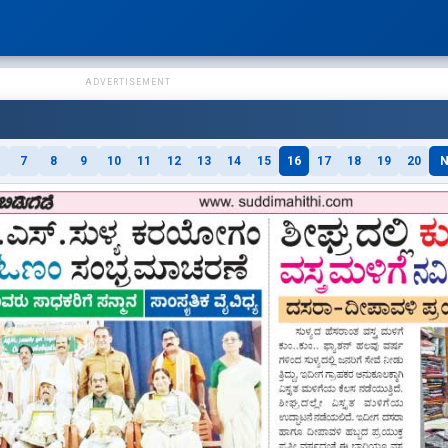
ADVERTISEMENT
7
8
9
10
11
12
13
14
15
16
17
18
19
20
N