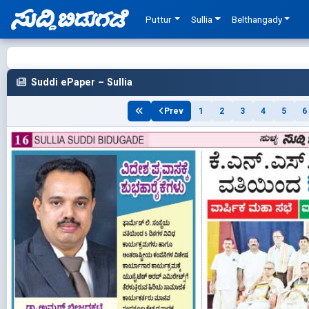
Puttur
Sullia
Belthangady
Suddi ePaper – Sullia
Prev
1
2
3
4
5
6