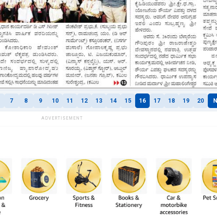
7
8
9
10
11
12
13
14
15
16
17
18
19
20
N
ADVERTISEMENT