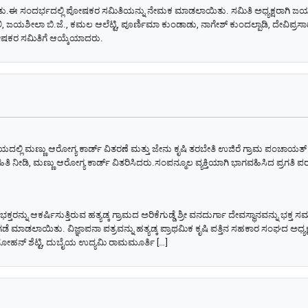
ತು.ಈ ಸಂದರ್ಭದಲ್ಲಿ ಪೋಷಕರ ಸಮಿತಿಯನ್ನು ನೇಮಕ ಮಾಡಲಾಯಿತು. ಸಮಿತಿ ಅಧ್ಯಕ್ಷರಾಗಿ ಜಯಪ್ರ
, ಜಯಶೀಲಾ ಬಿ.ಜೆ., ಕಮಲ ಆಲೆಟ್ಟಿ, ಪೂರ್ಣಿಮಾ ಕುಂಡಾಡು, ನಾಗೇಶ್ ಕುಂದಲ್ಪಾಡಿ, ದೇವಿಪ್ರ
ೋಷಕರ ಸಮಿತಿಗೆ ಆಯ್ಕೆಯಾದರು.
ಯದಲ್ಲಿ ಮಣ್ಣು ಆರೋಗ್ಯ ಕಾರ್ಡ್ ವಿತರಣೆ ಮತ್ತು ಜೇನು ಕೃಷಿ ತರಬೇತಿ ಉಜಿರೆ ಗ್ರಾಮ ಪಂಚಾಯತ್ 
ಿತಿ ನೀಡಿ, ಮಣ್ಣು ಆರೋಗ್ಯ ಕಾರ್ಡ್ ವಿತರಿಸಿದರು.ಸಂಪನ್ಮೂಲ ವ್ಯಕ್ತಿಯಾಗಿ ಭಾಗವಹಿಸಿದ ಪ್ರಗತಿ 
ರನ್ನು ಆಕರ್ಷಿಸುತ್ತಿರುವ ಹತ್ಯಡ್ಕ ಗ್ರಾಮದ ಅರಿಕೆಗುಡ್ಡೆ ಶ್ರೀ ವನದುರ್ಗಾ ದೇವಸ್ಥಾನವನ್ನು ಭಕ್ತ 
ಿಡುಗಡೆ ಮಾಡಲಾಯಿತು. ವಿಜ್ಞಾಪನಾ ಪತ್ರವನ್ನು ಹತ್ಯಡ್ಕ ಪ್ರಾಥಮಿಕ ಕೃಷಿ ಪತ್ತಿನ ಸಹಕಾರ ಸಂಘದ ಅ
ೋಹನ್ ಶೆಟ್ಟಿ, ದುಬೈಯ ಉದ್ಯಮಿ ರಾಮಮೂರ್ತಿ […]