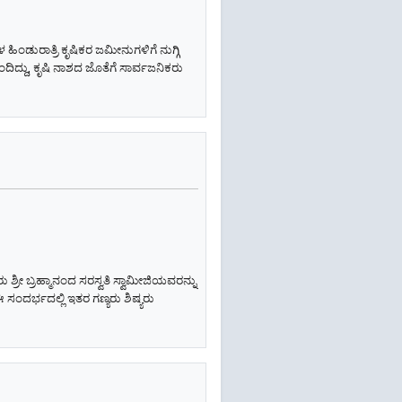
 ಹಿಂಡುರಾತ್ರಿ ಕೃಷಿಕರ ಜಮೀನುಗಳಿಗೆ ನುಗ್ಗಿ
ಂದಿದ್ದು, ಕೃಷಿ ನಾಶದ ಜೊತೆಗೆ ಸಾರ್ವಜನಿಕರು
್ರೀ ಬ್ರಹ್ಮಾನಂದ ಸರಸ್ವತಿ ಸ್ವಾಮೀಜಿಯವರನ್ನು
ಂದರ್ಭದಲ್ಲಿ ಇತರ ಗಣ್ಯರು ಶಿಷ್ಯರು