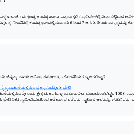
ುಳ್ಯ ತಾಲೂಕಿನ ದುಗ್ಗಲಡ್ಕ, ಕಂದಡ್ಕ ಹಾಗೂ ಸುತ್ತಮುತ್ತಲಿನ ಪ್ರದೇಶಗಳಲ್ಲಿ ಬೀಡು ಬಿಟ್ಟಿರುವ ಆನೆಗಳ
ಗ್ಗಲಡ್ಕ, ನೀರಬಿದಿರೆ, ಕಂದಡ್ಕ ಭಾಗದಲ್ಲಿ ಸುಮಾರು 6 ರಿಂದ 7 ಆನೆಗಳ ಹಿಂಡು ವಾಸ್ತವ್ಯವನ್ನು ಹೊ
ಾಯಿ ಜಿನ್ನಮ್ಮ, ಮಗಳು ಅಮಿತಾ, ಸಹೋದರ, ಸಹೋದರಿಯರನ್ನು ಅಗಲಿದ್ದಾರೆ.
್ಯೆ ವೃತಾಚರಣೆಯಲ್ಲಿರುವ ಬ್ರಹ್ಮಾನಂದಶ್ರೀಗಳ ಭೇಟಿ
ಾಚರಣೆಯಲ್ಲಿರುವ ಶ್ರೀ ರಾಮ ಕ್ಷೇತ್ರ ಮಹಾಸಂಸ್ಥಾನದ ಪೀಠಾಧೀಶ ಮಹಾಮಂಡಲೇಶ್ವರ 1008 ಸದ್ಗುರು ಶ
ಭೇಟಿ ನೀಡಿ ಸ್ವಾಮೀಜಿಯವರಿಂದ ಆಶೀರ್ವಾದ ಪಡೆದರು. ಸ್ವಾಮೀಜಿ ಅವರನ್ನು ಗೌರವಿಸಿದರು. ಈ ಸ