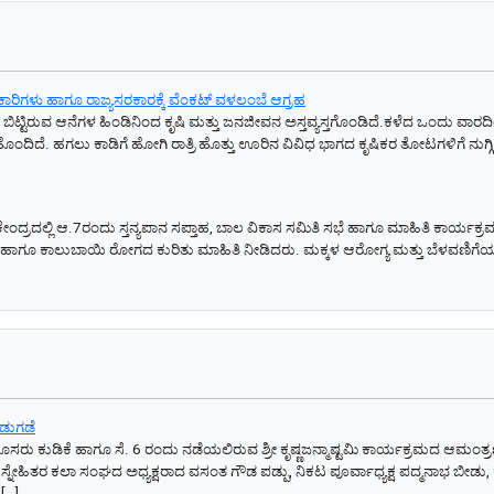
ಿಕಾರಿಗಳು ಹಾಗೂ ರಾಜ್ಯಸರಕಾರಕ್ಕೆ ವೆಂಕಟ್ ವಳಲಂಬೆ ಆಗ್ರಹ
ಬೀಡು ಬಿಟ್ಟಿರುವ ಆನೆಗಳ ಹಿಂಡಿನಿಂದ ಕೃಷಿ ಮತ್ತು ಜನಜೀವನ ಅಸ್ತವ್ಯಸ್ತಗೊಂಡಿದೆ.ಕಳೆದ ಒಂದು ವಾರ
್ಯ ಹೊಂದಿದೆ. ಹಗಲು ಕಾಡಿಗೆ ಹೋಗಿ ರಾತ್ರಿ ಹೊತ್ತು ಊರಿನ ವಿವಿಧ ಭಾಗದ ಕೃಷಿಕರ ತೋಟಗಳಿಗೆ ನುಗ
ಲಿ ಆ.7ರಂದು ಸ್ತನ್ಯಪಾನ ಸಪ್ತಾಹ, ಬಾಲ ವಿಕಾಸ ಸಮಿತಿ ಸಭೆ ಹಾಗೂ ಮಾಹಿತಿ ಕಾರ್ಯಕ್ರಮ ನಡೆ
ೆ ಹಾಗೂ ಕಾಲುಬಾಯಿ ರೋಗದ ಕುರಿತು ಮಾಹಿತಿ ನೀಡಿದರು. ಮಕ್ಕಳ ಆರೋಗ್ಯ ಮತ್ತು ಬೆಳವಣಿಗೆ
ಿಡುಗಡೆ
ಸರು ಕುಡಿಕೆ ಹಾಗೂ ಸೆ. 6 ರಂದು ನಡೆಯಲಿರುವ ಶ್ರೀ ಕೃಷ್ಣಜನ್ಮಾಷ್ಟಮಿ ಕಾರ್ಯಕ್ರಮದ ಆಮಂತ್
್ನೇಹಿತರ ಕಲಾ ಸಂಘದ ಅಧ್ಯಕ್ಷರಾದ ವಸಂತ ಗೌಡ ಪಡ್ಪು, ನಿಕಟ ಪೂರ್ವಾಧ್ಯಕ್ಷ ಪದ್ಮನಾಭ ಬೀಡು
[…]