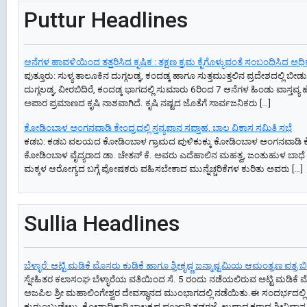
Puttur Headlines
ಆನೆಗಳ ಹಾವಳಿಯಿಂದ ತತ್ತರಿಸಿದ ಕೃಷಿಕ : ತಕ್ಷಣ ಕ್ರಮ ಕೈಗೊಳ್ಳುವಂತೆ ಸಂಬಂಧಿಸಿದ ಅಧ
ಪುತ್ತೂರು: ಸುಳ್ಯ ತಾಲೂಕಿನ ದುಗ್ಗಲಡ್ಕ, ಕಂದಡ್ಕ ಹಾಗೂ ಸುತ್ತಮುತ್ತಲಿನ ಪ್ರದೇಶದಲ್ಲಿ 
ದುಗ್ಗಲಡ್ಕ, ವೀರಬಿದಿರೆ, ಕಂದಡ್ಕ ಭಾಗದಲ್ಲಿ ಸುಮಾರು 6ರಿಂದ 7 ಆನೆಗಳ ಹಿಂಡು ವಾಸ್ತವ
ಅಪಾರ ಪ್ರಮಾಣದ ಕೃಷಿ ನಾಶವಾಗಿದೆ. ಕೃಷಿ ನಷ್ಟದ ಜೊತೆಗೆ ಸಾರ್ವಜನಿಕರು […]
ಕೋಡಿಂಬಾಳ ಅಂಗನವಾಡಿ ಕೇಂದ್ರದಲ್ಲಿ ಸ್ತನ್ಯಪಾನ ಸಪ್ತಾಹ, ಬಾಲ ವಿಕಾಸ ಸಮಿತಿ ಸಭೆ
ಕಡಬ: ಕಡಬ ವಲಯದ ಕೋಡಿಂಬಾಳ ಗ್ರಾಮದ ಪುಳಿಕುಕ್ಕು ಕೋಡಿಂಬಾಳ ಅಂಗನವಾಡಿ ಕೇಂದ್ರದಲ್
ಕೋಡಿಂಬಾಳ ವೈದ್ಯರಾದ ಡಾ. ಚೇತನ್ ಕೆ. ಅವರು ಎದೆಹಾಲಿನ ಮಹತ್ವ, ಜಂತುಹುಳ ಬಾಧ
ಮಕ್ಕಳ ಆರೋಗ್ಯದ ಬಗ್ಗೆ ಪೋಷಕರು ವಹಿಸಬೇಕಾದ ಮುನ್ನೆಚ್ಚರಿಕೆಗಳ ಕುರಿತು ಅವರು […]
Sullia Headlines
ಬೆಳ್ಳಾರೆ: ಅಟ್ಟಿ ಮಡಿಕೆ ಮೊಸರು ಕುಡಿಕೆ ಹಾಗೂ ಶ್ರೀಕೃಷ್ಣ ಜನ್ಮಾಷ್ಟಮಿಯ ಆಮಂತ್ರಣ ಪತ್ರ ಬ
ಸ್ನೇಹಿತರ ಕಲಾಸಂಘ ಬೆಳ್ಳಾರೆಯ ವತಿಯಿಂದ ಸೆ. 5 ರಂದು ನಡೆಯಲಿರುವ ಅಟ್ಟಿ ಮಡಿಕೆ ಮೊ
ಅಜಪಿಲ ಶ್ರೀ ಮಹಾಲಿಂಗೇಶ್ವರ ದೇವಸ್ಥಾನದ ಮುಂಭಾಗದಲ್ಲಿ ನಡೆಯಿತು.ಈ ಸಂದರ್ಭದಲ್ಲಿ ಸ
ಕುರುಂಬುಡೇಲು, ಕೋಶಾಧಿಕಾರಿ ಬಾಲಕೃಷ್ಣ ಪೂಜಾರಿ ತಡಗಜೆ, ಉಪಾಧ್ಯಕ್ಷರಾದ ಶ್ರೀನಿವಾಸ 