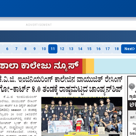
ADVERTISEMENT
6
7
8
9
10
11
12
13
14
15
16
17
18
Next