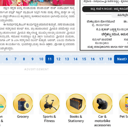
6
7
8
9
10
11
12
13
14
15
16
17
18
Next
ADVERTISEMENT