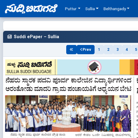
Puttur
Sullia
Belthangady
Suddi ePaper – Sullia
Prev
1
2
3
4
5