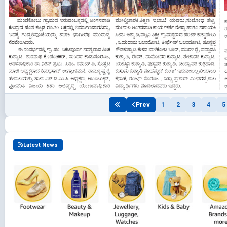
Prev
1
2
3
4
5
Latest News