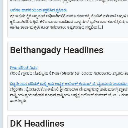
ಆನೆಗಳ ಹಾವಳಿಯಿಂದ ತತ್ತರಿಸಿದ ಕೃಷಿಕರು
ತಕ್ಷಣ ಕ್ರಮ ಕೈಗೊಳ್ಳುವಂತೆ ಅಧಿಕಾರಿಗಳಿಗೆ ಹಾಗೂ ಸರ್ಕಾರಕ್ಕೆ ವೆಂಕಟ್‌ ವಳಲಂಬೆ ಆಗ್ರಹ ಸ
ಕೃಷಿ ನಾಶಪಡಿಸುತ್ತಿದೆ. ಕಳೆದ ಒಂದು ವಾರದಿಂದ ಸುಳ್ಯ ನಗರ ಪ್ರದೇಶವಾದ ಕುಂಬೆತ್ತಿಬನ, ದು
ಹಾಗೂ ಶಾಲಾ ಮಕ್ಕಳು ಕೂಡ ನಡೆದಾಡಲು ಕಷ್ಟಕರವಾದ ಸನ್ನಿವೇಶ […]
Belthangady Headlines
ಗೀತಾ ಪೆರಿಂಜೆ ನಿಧನ
ಪೆರಿಂಜೆ ಗ್ರಾಮದ ಬೊಟ್ಟು ಮನೆ ಗೀತಾ (58ವರ್ಷ )ಆ. 6ರಂದು ನಿಧನರಾದರು.ಮೃತರು ತ
ವಿಶ್ವ ಹಿಂದೂ ಪರಿಷತ್ ರಾಷ್ಟ್ರೀಯ ಅಧ್ಯಕ್ಷ ಅಲೋಕ್ ಕುಮಾರ್ ಜಿ. ಬೈಂದೂರು ಚಾತುರ್ಮಾಸ
ಬೆಳ್ತಂಗಡಿ : ಬೈಂದೂರು ಗೋಳಿಹೊಳೆ ಶ್ರೀ ವಿನಾಯಕ ದೇವಸ್ಥಾನದಲ್ಲಿ ಚಾತುರ್ಮಾಸ್ಯೆ ವೃತ
ರಾಷ್ಟ್ರೀಯ ಸ್ವಯಂಸೇವಕ ಸಂಘದ ರಾಷ್ಟೀಯ ಅಧ್ಯಕ್ಷ ಅಲೋಕ್ ಕುಮಾರ್ ಜಿ. ಆ. 7 ರಂದು 
ಹಾಜರಿದ್ದರು.
DK Headlines