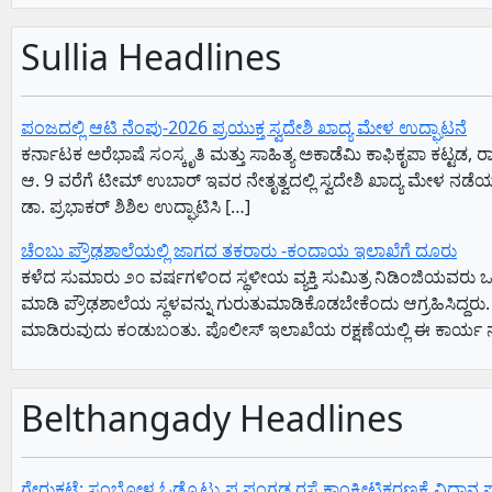
Sullia Headlines
ಪಂಜದಲ್ಲಿ ಆಟಿ ನೆಂಪು-2026 ಪ್ರಯುಕ್ತ ಸ್ವದೇಶಿ ಖಾದ್ಯ ಮೇಳ ಉದ್ಘಾಟನೆ
ಕರ್ನಾಟಕ ಅರೆಭಾಷೆ ಸಂಸ್ಕೃತಿ ಮತ್ತು ಸಾಹಿತ್ಯ ಅಕಾಡೆಮಿ ಕಾಫಿಕೃಪಾ ಕಟ್ಟ
ಆ. 9 ವರೆಗೆ ಟೀಮ್ ಉಬಾರ್ ಇವರ ನೇತೃತ್ವದಲ್ಲಿ ಸ್ವದೇಶಿ ಖಾದ್ಯ ಮೇಳ ನ
ಡಾ. ಪ್ರಭಾಕರ್ ಶಿಶಿಲ ಉದ್ಘಾಟಿಸಿ […]
ಚೆಂಬು ಪ್ರೌಢಶಾಲೆಯಲ್ಲಿ ಜಾಗದ ತಕರಾರು -ಕಂದಾಯ ಇಲಾಖೆಗೆ ದೂರು
ಕಳೆದ ಸುಮಾರು ೨೦ ವರ್ಷಗಳಿಂದ ಸ್ಥಳೀಯ ವ್ಯಕ್ತಿ ಸುಮಿತ್ರ ನಿಡಿಂಜಿಯವರು
ಮಾಡಿ ಪ್ರೌಢಶಾಲೆಯ ಸ್ಥಳವನ್ನು ಗುರುತುಮಾಡಿಕೊಡಬೇಕೆಂದು ಆಗ್ರಹಿಸಿದ್ದರು
ಮಾಡಿರುವುದು ಕಂಡುಬಂತು. ಪೊಲೀಸ್ ಇಲಾಖೆಯ ರಕ್ಷಣೆಯಲ್ಲಿ ಈ ಕಾರ್ಯ ನಡೆದ
Belthangady Headlines
ಗೇರುಕಟ್ಟೆ: ಸಂಬೋಳ್ಯ ಓಡ್ರೊಟ್ಟು ಪ.ಪಂಗಡ ರಸ್ತೆ ಕಾಂಕ್ರೀಟಿಕರಣಕ್ಕೆ