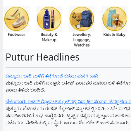
Puttur Headlines
ಬನ್ನೂರು : ಭಾರಿ ಮಳೆಗೆ ತಡೆಗೋಡೆ ಕುಸಿದು ಮನೆಗೆ ಹಾನಿ
ಪುತ್ತೂರು : ಭಾರಿ ಮಳೆಗೆ ಬನ್ನೂರು ಲತೀಫ್ ಎಂಬವರ ಮನೆಯ ಬಳಿ ತಡೆಗೋಡ
ಎಂದು ತಿಳಿದು ಬಂದಿದೆ.
ಬೆಳಂದೂರು ಈಡನ್ ಗ್ಲೋಬಲ್ ಸ್ಕೂಲ್‌ನಲ್ಲಿ ವಿದ್ಯಾರ್ಥಿ ಸಂಘದ ಪದಗ್ರಹ
ಪುತ್ತೂರು: ಬೆಳಂದೂರು ಈಡನ್ ಗ್ಲೋಬಲ್ ಸ್ಕೂಲ್‌ನಲ್ಲಿ 2026-27ನೇ ಸಾಲಿನ 
ಪದಾಧಿಕಾರಿಗಳಿಗೆ ಶುಭ ಹಾರೈಸಿದರು. ಟ್ರಸ್ಟ್ ಸದಸ್ಯರಾದ ಪುತ್ತುಬಾವ ಹಾಜಿ 
ನಡೆಸಿದರು. ವೇದಿಕೆಯಲ್ಲಿ ಸಂಸ್ಥೆಯ ಕಾರ್ಯದರ್ಶಿ ಬಶೀರ್ ಹಾಜಿ ಸವಣೂರು