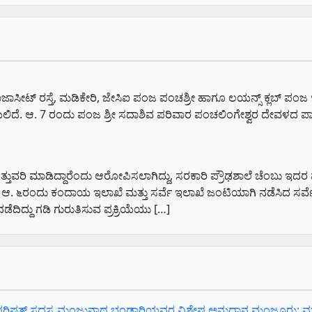
ಡ, ರಾಜಾಸೀಟ್‌ ರಸ್ತೆ, ಮಡಿಕೇರಿ, ಜೇಸಿಐ ಪಂಜ ಪಂಚಶ್ರೀ ಹಾಗೂ ಲಯನ್ಸ್ ಕ್ಲಬ
ಡೆಯಲಿದೆ. ಆ. 7 ರಂದು ಪಂಜ ಶ್ರೀ ಸದಾಶಿವ ಪರಿವಾರ ಪಂಚಲಿಂಗೇಶ್ವರ ದೇವಳದ ಪ
 ಒತ್ತುವರಿ ಮಾಡಿದ್ದಾರೆಂದು ಆರೋಪಿಸಲಾಗಿದ್ದು, ಸರಕಾರಿ ಪ್ರೌಢಶಾಲೆ ಚೆಂಬು
. ಆ. ೬ರಂದು ಕಂದಾಯ ಇಲಾಖೆ ಮತ್ತು ಸರ್ವೆ ಇಲಾಖೆ ಜಂಟಿಯಾಗಿ ನಡೆಸಿದ ಸರ್ವೆ 
ಿದ್ದು ಗಡಿ ಗುರುತಿಸುವ ಪ್ರಕ್ರಿಯೆಯು […]
 ವಿದಾನ ಪರಿಷತ್ ಸದಸ್ಯ ಮಂಜುನಾಥ ಭಂಡಾರಿಯವರ ವಿಶೇಷ ಅನುದಾನ ಮಂಜೂರು: ಮಾಜ