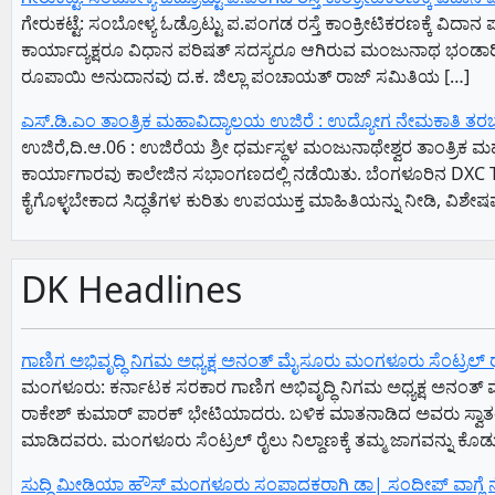
ಗೇರುಕಟ್ಟೆ: ಸಂಬೋಳ್ಯ ಓಡ್ರೊಟ್ಟು ಪ.ಪಂಗಡ ರಸ್ತೆ ಕಾಂಕ್ರೀಟಿಕರಣಕ್ಕೆ ವ
ಕಾರ್ಯಾದ್ಯಕ್ಷರೂ ವಿಧಾನ ಪರಿಷತ್ ಸದಸ್ಯರೂ ಆಗಿರುವ ಮಂಜುನಾಥ ಭಂಡಾರಿಯವ
ರೂಪಾಯಿ ಅನುದಾನವು ದ.ಕ. ಜಿಲ್ಲಾ ಪಂಚಾಯತ್ ರಾಜ್ ಸಮಿತಿಯ […]
ಎಸ್.ಡಿ.ಎಂ ತಾಂತ್ರಿಕ ಮಹಾವಿದ್ಯಾಲಯ ಉಜಿರೆ : ಉದ್ಯೋಗ ನೇಮಕಾತಿ ತರಬೇತ
ಉಜಿರೆ,ದಿ.ಆ.06 : ಉಜಿರೆಯ ಶ್ರೀ ಧರ್ಮಸ್ಥಳ ಮಂಜುನಾಥೇಶ್ವರ ತಾಂತ್ರಿಕ
ಕಾರ್ಯಾಗಾರವು ಕಾಲೇಜಿನ ಸಭಾಂಗಣದಲ್ಲಿ ನಡೆಯಿತು. ಬೆಂಗಳೂರಿನ DXC Tech
ಕೈಗೊಳ್ಳಬೇಕಾದ ಸಿದ್ಧತೆಗಳ ಕುರಿತು ಉಪಯುಕ್ತ ಮಾಹಿತಿಯನ್ನು ನೀಡಿ, ವಿಶೇಷವಾ
DK Headlines
ಗಾಣಿಗ ಅಭಿವೃದ್ಧಿ ನಿಗಮ ಅಧ್ಯಕ್ಷ‌ ಅನಂತ್‌ ಮೈಸೂರು ಮಂಗಳೂರು ಸೆಂಟ್ರಲ್‌ ರೈಲ್ವೇ
ಮಂಗಳೂರು: ಕರ್ನಾಟಕ ಸರಕಾರ ಗಾಣಿಗ ಅಭಿವೃದ್ಧಿ ನಿಗಮ ಅಧ್ಯಕ್ಷ‌ ಅನಂತ್‌ ಮ
ರಾಕೇಶ್‌ ಕುಮಾರ್‌ ಪಾರಕ್‌ ಭೇಟಿಯಾದರು. ಬಳಿಕ ಮಾತನಾಡಿದ ಅವರು ಸ್ವಾತಂತ
ಮಾಡಿದವರು. ಮಂಗಳೂರು ಸೆಂಟ್ರಲ್‌ ರೈಲು ನಿಲ್ದಾಣಕ್ಕೆ ತಮ್ಮ ಜಾಗವನ್ನು ಕೊಡ
ಸುದ್ದಿ ಮೀಡಿಯಾ ಹೌಸ್ ಮಂಗಳೂರು ಸಂಪಾದಕರಾಗಿ ಡಾ| ಸಂದೀಪ್ ವಾಗ್ಲೆ