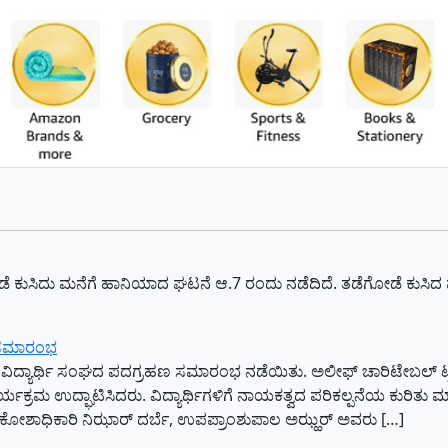
ೆ ಕುಸಿದು ಮನೆಗೆ ಹಾನಿಯಾದ ಘಟನೆ ಆ.7 ರಂದು ನಡೆದಿದೆ. ತಡೆಗೋಡೆ ಕುಸಿದ 
ಣ ಸಮಾರಂಭ
ವಿದ್ಯಾರ್ಥಿ ಸಂಘದ ಪದಗ್ರಹಣ ಸಮಾರಂಭ ನಡೆಯಿತು. ಅಲೀಫ್ ಚಾರಿಟೇಬಲ್ ಟ್ರಸ್ಟ್‌ನ
ಕಾರ್ಯಕ್ರಮ ಉದ್ಘಾಟಿಸಿದರು. ವಿದ್ಯಾರ್ಥಿಗಳಿಗೆ ನಾಯಕತ್ವದ ಪರಿಕಲ್ಪನೆಯ ಕುರಿ
, ಕೋಶಾಧಿಕಾರಿ ನಿಝಾರ್ ದರ್ಬೆ, ಉಪಪ್ರಾಂಶುಪಾಲ ಅಝ್ಹರ್ ಅವರು […]