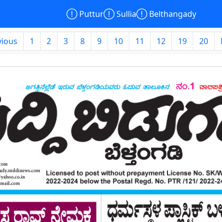

Puttur

Sullia

Belthangady
vious
1
2
3
8
9
10
11
12
19
20