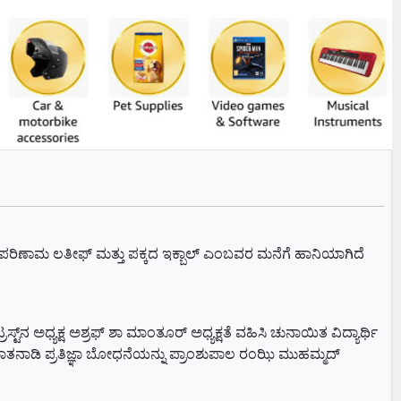
ಪರಿಣಾಮ ಲತೀಫ್ ಮತ್ತು ಪಕ್ಕದ ಇಕ್ಬಾಲ್ ಎಂಬವರ ಮನೆಗೆ ಹಾನಿಯಾಗಿದೆ
 ಅಧ್ಯಕ್ಷ ಅಶ್ರಫ್ ಶಾ ಮಾಂತೂರ್ ಅಧ್ಯಕ್ಷತೆ ವಹಿಸಿ ಚುನಾಯಿತ ವಿದ್ಯಾರ್ಥಿ
ತು ಮಾತನಾಡಿ ಪ್ರತಿಜ್ಞಾ ಬೋಧನೆಯನ್ನು ಪ್ರಾಂಶುಪಾಲ ರಂಝಿ ಮುಹಮ್ಮದ್