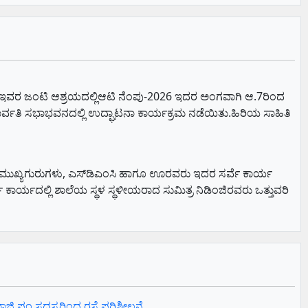
್ ಪಂಜ ಇವರ ಜಂಟಿ ಆಶ್ರಯದಲ್ಲಿಆಟಿ ನೆಂಪು-2026 ಇದರ ಅಂಗವಾಗಿ ಆ.7ರಿಂದ
ಾರ್ವತಿ ಸಭಾಭವನದಲ್ಲಿ ಉದ್ಘಾಟನಾ ಕಾರ್ಯಕ್ರಮ ನಡೆಯಿತು.ಹಿರಿಯ ಸಾಹಿತಿ
 ಇದರ ಮುಖ್ಯಗುರುಗಳು, ಎಸ್‌ಡಿಎಂಸಿ ಹಾಗೂ ಊರವರು ಇದರ ಸರ್ವೆ ಕಾರ್ಯ
ಕಾರ್ಯದಲ್ಲಿ ಶಾಲೆಯ ಸ್ಥಳ ಸ್ಥಳೀಯರಾದ ಸುಮಿತ್ರ ನಿಡಿಂಜಿರವರು ಒತ್ತುವರಿ
ಿ ಪಂ.ಸದಸ್ಯರಿಂದ ರಸ್ತೆ ಪರಿಶೀಲನೆ