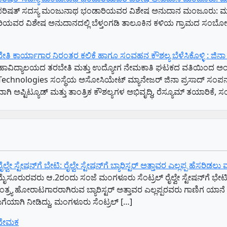
ಿದಾನ ಪರಿಷತ್ ಸದಸ್ಯ ಮಂಜುನಾಥ ಭಂಡಾರಿಯವರ ವಿಶೇಷ ಅನುದಾನ ಮಂಜೂರು: ಮಾಜಿ 
ರ ವಿಶೇಷ ಅನುದಾನದಲ್ಲಿ ಬೆಳ್ತಂಗಡಿ ತಾಲೂಕಿನ ಕಳಿಯ ಗ್ರಾಮದ ಸಂಬೋಳ್ಯ – ಓಡ್
ಿ ಕಾರ್ಯಾಗಾರ ನಿರಂತರ ಕಲಿಕೆ ಹಾಗೂ ಸಂವಹನ ಕೌಶಲ್ಯ ಬೆಳೆಸಿಕೊಳ್ಳಿ : ಜಿನಾ 
 ಮಹಾವಿದ್ಯಾಲಯದ ತರಬೇತಿ ಮತ್ತು ಉದ್ಯೋಗ ನೇಮಕಾತಿ ಘಟಕದ ವತಿಯಿಂದ ಅಂತಿಮ 
nologies ಸಂಸ್ಥೆಯ ಅಸೋಸಿಯೇಟ್ ಮ್ಯಾನೇಜರ್ ಜಿನಾ ಪ್ರಸಾದ್ ಸಂಪನ್ಮೂಲ ವ್
ಗಿ ಅಪ್ಟಿಟ್ಯೂಡ್ ಮತ್ತು ತಾಂತ್ರಿಕ ಕೌಶಲ್ಯಗಳ ಅಭಿವೃದ್ಧಿ, ರೆಸ್ಯೂಮ್ ತಯಾರಿಕೆ
 ಸ್ಟೇಷನ್‌ಗೆ ಭೇಟಿ: ರೈಲ್ವೇ ಸ್ಟೇಷನ್‌ಗೆ ಬ್ಯಾರಿಸ್ಟರ್‌ ಅತ್ತಾವರ ಎಲ್ಲಪ್ಪ ಹೆಸರಿಡಲ
ೈಸೂರುರವರು ಆ.2ರಂದು ಸಂಜೆ ಮಂಗಳೂರು ಸೆಂಟ್ರಲ್‌ ರೈಲ್ವೇ ಸ್ಟೇಷನ್‌ಗೆ ಭೇಟಿ 
್ರ್ಯ ಹೋರಾಟಗಾರರಾಗಿರುವ ಬ್ಯಾರಿಸ್ಟರ್‌ ಅತ್ತಾವರ ಎಲ್ಲಪ್ಪರವರು ಗಾಣಿಗ ಯಾನ
ುಗೆಯಾಗಿ ನೀಡಿದ್ದು, ಮಂಗಳೂರು ಸೆಂಟ್ರಲ್‌ […]
 ನೇಮಕ