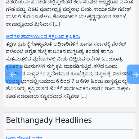
ನಡೆಯಿತು.ಈ ಸಂದರ್ಭದಲ್ಲಿ ಸ್ನೇಹಿತರ ಕಲಾ ಸಂಘದ ಅಧ್ಯಕ್ಷರಾದ ವಸಂತ
ಗೌಡ ಪಡ್ಪು, ನಿಕಟ ಪೂರ್ವಾಧ್ಯಕ್ಷ ಪದ್ಮನಾಭ ಬೀಡು, ಕಾರ್ಯದರ್ಶಿ ಗಣೇಶ್
ಪಾಟಾಲಿ ಕುರುಂಬುಡೇಲು, ಕೋಶಾಧಿಕಾರಿ ಬಾಲಕೃಷ್ಣ ಪೂಜಾರಿ ತಡಗಜೆ,
ಉಪಾಧ್ಯಕ್ಷರಾದ ಶ್ರೀನಿವಾಸ […]
ಆನೆಗಳ ಹಾವಳಿಯಿಂದ ತತ್ತರಿಸಿದ ಕೃಷಿಕರು
ತಕ್ಷಣ ಕ್ರಮ ಕೈಗೊಳ್ಳುವಂತೆ ಅಧಿಕಾರಿಗಳಿಗೆ ಹಾಗೂ ಸರ್ಕಾರಕ್ಕೆ ವೆಂಕಟ್‌
ವಳಲಂಬೆ ಆಗ್ರಹ ಸುಳ್ಯ ತಾಲೂಕಿನ ದುಗ್ಗಲಡ್ಕ, ಕಂದಡ್ಕ ಹಾಗೂ
ಸುತ್ತಮುತ್ತಲಿನ ಪ್ರದೇಶಗಳಲ್ಲಿ ಬೀಡು ಬಿಟ್ಟಿರುವ ಆನೆಗಳ ಹಿಂಡುರಾತ್ರಿ
ಕೃಷಿಕರ ಜಮೀನುಗಳಿಗೆ ನುಗ್ಗಿ ಕೃಷಿ ನಾಶಪಡಿಸುತ್ತಿದೆ. ಕಳೆದ ಒಂದು
←
ವಾರದಿಂದ ಸುಳ್ಯ ನಗರ ಪ್ರದೇಶವಾದ ಕುಂಬೆತ್ತಿಬನ, ದುಗ್ಗಲಡ್ಕ, ನೀರಬಿದಿರೆ,
ಕಂದಡ್ಕ ಭಾಗದಲ್ಲಿ ಸುಮಾರು 6 ರಿಂದ 7 ಆನೆಗಳ ಹಿಂಡು ವಾಸ್ತವ್ಯವನ್ನು
ಹೊಂದಿದ್ದು, ಕೃಷಿ ನಾಶದ ಜೊತೆಗೆ ಸಾರ್ವಜನಿಕರು ಹಾಗೂ ಶಾಲಾ ಮಕ್ಕಳು
ಕೂಡ ನಡೆದಾಡಲು ಕಷ್ಟಕರವಾದ ಸನ್ನಿವೇಶ […]
Belthangady Headlines
ಗೀತಾ ಪೆರಿಂಜೆ ನಿಧನ