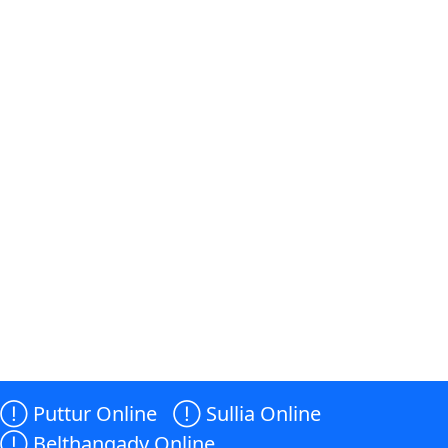

Puttur Online

Sullia Online

Belthangady Online