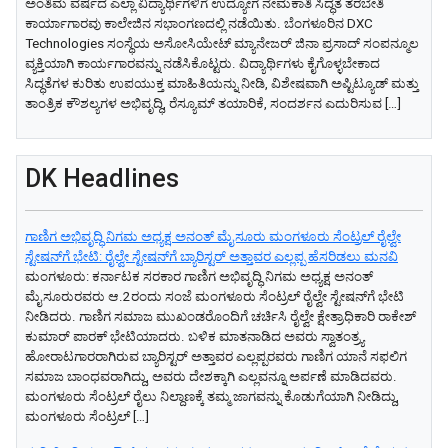
ಅಂತಿಮ ವರ್ಷದ ಎಲ್ಲಾ ವಿದ್ಯಾರ್ಥಿಗಳಿಗೆ ಉದ್ಯೋಗ ನೇಮಕಾತಿ ಸಿದ್ಧತೆ ತರಬೇತಿ
ಕಾರ್ಯಾಗಾರವು ಕಾಲೇಜಿನ ಸಭಾಂಗಣದಲ್ಲಿ ನಡೆಯಿತು. ಬೆಂಗಳೂರಿನ DXC
Technologies ಸಂಸ್ಥೆಯ ಅಸೋಸಿಯೇಟ್ ಮ್ಯಾನೇಜರ್ ಜಿನಾ ಪ್ರಸಾದ್ ಸಂಪನ್ಮೂಲ
ವ್ಯಕ್ತಿಯಾಗಿ ಕಾರ್ಯಗಾರವನ್ನು ನಡೆಸಿಕೊಟ್ಟರು. ವಿದ್ಯಾರ್ಥಿಗಳು ಕೈಗೊಳ್ಳಬೇಕಾದ
ಸಿದ್ಧತೆಗಳ ಕುರಿತು ಉಪಯುಕ್ತ ಮಾಹಿತಿಯನ್ನು ನೀಡಿ, ವಿಶೇಷವಾಗಿ ಅಪ್ಟಿಟ್ಯೂಡ್ ಮತ್ತು
ತಾಂತ್ರಿಕ ಕೌಶಲ್ಯಗಳ ಅಭಿವೃದ್ಧಿ, ರೆಸ್ಯೂಮ್ ತಯಾರಿಕೆ, ಸಂದರ್ಶನ ಎದುರಿಸುವ […]
DK Headlines
ಗಾಣಿಗ ಅಭಿವೃದ್ಧಿ ನಿಗಮ ಅಧ್ಯಕ್ಷ‌ ಅನಂತ್‌ ಮೈಸೂರು ಮಂಗಳೂರು ಸೆಂಟ್ರಲ್‌ ರೈಲ್ವೇ
ಸ್ಟೇಷನ್‌ಗೆ ಭೇಟಿ: ರೈಲ್ವೇ ಸ್ಟೇಷನ್‌ಗೆ ಬ್ಯಾರಿಸ್ಟರ್‌ ಅತ್ತಾವರ ಎಲ್ಲಪ್ಪ ಹೆಸರಿಡಲು ಮನವಿ
ಮಂಗಳೂರು: ಕರ್ನಾಟಕ ಸರಕಾರ ಗಾಣಿಗ ಅಭಿವೃದ್ಧಿ ನಿಗಮ ಅಧ್ಯಕ್ಷ‌ ಅನಂತ್‌
ಮೈಸೂರುರವರು ಆ.2ರಂದು ಸಂಜೆ ಮಂಗಳೂರು ಸೆಂಟ್ರಲ್‌ ರೈಲ್ವೇ ಸ್ಟೇಷನ್‌ಗೆ ಭೇಟಿ
ನೀಡಿದರು. ಗಾಣಿಗ ಸಮಾಜ ಮುಖಂಡರೊಂದಿಗೆ ಚರ್ಚಿಸಿ ರೈಲ್ವೇ ಕ್ಷೇತ್ರಾಧಿಕಾರಿ ರಾಕೇಶ್‌
ಕುಮಾರ್‌ ಪಾರಕ್‌ ಭೇಟಿಯಾದರು. ಬಳಿಕ ಮಾತನಾಡಿದ ಅವರು ಸ್ವಾತಂತ್ರ್ಯ
ಹೋರಾಟಗಾರರಾಗಿರುವ ಬ್ಯಾರಿಸ್ಟರ್‌ ಅತ್ತಾವರ ಎಲ್ಲಪ್ಪರವರು ಗಾಣಿಗ ಯಾನೆ ಸಫಲಿಗ
ಸಮಾಜ ಬಾಂಧವರಾಗಿದ್ದು, ಅವರು ದೇಶಕ್ಕಾಗಿ ಎಲ್ಲವನ್ನೂ ಅರ್ಪಣೆ ಮಾಡಿದವರು.
ಮಂಗಳೂರು ಸೆಂಟ್ರಲ್‌ ರೈಲು ನಿಲ್ದಾಣಕ್ಕೆ ತಮ್ಮ ಜಾಗವನ್ನು ಕೊಡುಗೆಯಾಗಿ ನೀಡಿದ್ದು,
ಮಂಗಳೂರು ಸೆಂಟ್ರಲ್‌ […]