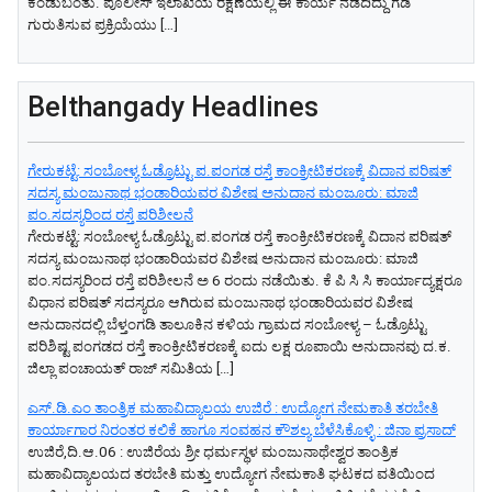
ಕಂಡುಬಂತು. ಪೊಲೀಸ್ ಇಲಾಖೆಯ ರಕ್ಷಣೆಯಲ್ಲಿ ಈ ಕಾರ್ಯ ನಡೆದಿದ್ದು ಗಡಿ
ಗುರುತಿಸುವ ಪ್ರಕ್ರಿಯೆಯು […]
Belthangady Headlines
ಗೇರುಕಟ್ಟೆ: ಸಂಬೋಳ್ಯ ಓಡ್ರೊಟ್ಟು ಪ.ಪಂಗಡ ರಸ್ತೆ ಕಾಂಕ್ರೀಟಿಕರಣಕ್ಕೆ ವಿದಾನ ಪರಿಷತ್
ಸದಸ್ಯ ಮಂಜುನಾಥ ಭಂಡಾರಿಯವರ ವಿಶೇಷ ಅನುದಾನ ಮಂಜೂರು: ಮಾಜಿ
ಪಂ.ಸದಸ್ಯರಿಂದ ರಸ್ತೆ ಪರಿಶೀಲನೆ
ಗೇರುಕಟ್ಟೆ: ಸಂಬೋಳ್ಯ ಓಡ್ರೊಟ್ಟು ಪ.ಪಂಗಡ ರಸ್ತೆ ಕಾಂಕ್ರೀಟಿಕರಣಕ್ಕೆ ವಿದಾನ ಪರಿಷತ್
ಸದಸ್ಯ ಮಂಜುನಾಥ ಭಂಡಾರಿಯವರ ವಿಶೇಷ ಅನುದಾನ ಮಂಜೂರು: ಮಾಜಿ
ಪಂ.ಸದಸ್ಯರಿಂದ ರಸ್ತೆ ಪರಿಶೀಲನೆ ಅ 6 ರಂದು ನಡೆಯಿತು. ಕೆ ಪಿ ಸಿ ಸಿ ಕಾರ್ಯಾದ್ಯಕ್ಷರೂ
ವಿಧಾನ ಪರಿಷತ್ ಸದಸ್ಯರೂ ಆಗಿರುವ ಮಂಜುನಾಥ ಭಂಡಾರಿಯವರ ವಿಶೇಷ
ಅನುದಾನದಲ್ಲಿ ಬೆಳ್ತಂಗಡಿ ತಾಲೂಕಿನ ಕಳಿಯ ಗ್ರಾಮದ ಸಂಬೋಳ್ಯ – ಓಡ್ರೊಟ್ಟು
ಪರಿಶಿಷ್ಟ ಪಂಗಡದ ರಸ್ತೆ ಕಾಂಕ್ರೀಟಿಕರಣಕ್ಕೆ ಐದು ಲಕ್ಷ ರೂಪಾಯಿ ಅನುದಾನವು ದ.ಕ.
ಜಿಲ್ಲಾ ಪಂಚಾಯತ್ ರಾಜ್ ಸಮಿತಿಯ […]
ಎಸ್.ಡಿ.ಎಂ ತಾಂತ್ರಿಕ ಮಹಾವಿದ್ಯಾಲಯ ಉಜಿರೆ : ಉದ್ಯೋಗ ನೇಮಕಾತಿ ತರಬೇತಿ
ಕಾರ್ಯಾಗಾರ ನಿರಂತರ ಕಲಿಕೆ ಹಾಗೂ ಸಂವಹನ ಕೌಶಲ್ಯ ಬೆಳೆಸಿಕೊಳ್ಳಿ : ಜಿನಾ ಪ್ರಸಾದ್
ಉಜಿರೆ,ದಿ.ಆ.06 : ಉಜಿರೆಯ ಶ್ರೀ ಧರ್ಮಸ್ಥಳ ಮಂಜುನಾಥೇಶ್ವರ ತಾಂತ್ರಿಕ
ಮಹಾವಿದ್ಯಾಲಯದ ತರಬೇತಿ ಮತ್ತು ಉದ್ಯೋಗ ನೇಮಕಾತಿ ಘಟಕದ ವತಿಯಿಂದ