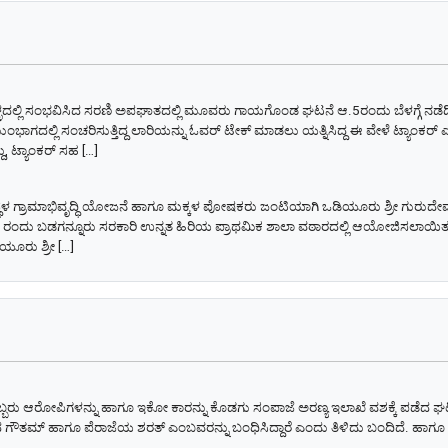
ಚಿನಹಳ್ಳದಲ್ಲಿ ಸಂಭವಿಸಿದ ಸರಣಿ ಅಪಘಾತದಲ್ಲಿ ಮೂವರು ಗಾಯಗೊಂಡ ಘಟನೆ ಆ.5ರಂದು ಬೆಳಗ್ಗೆ ನ
ಂಭಾಗದಲ್ಲಿ ಸಂಚರಿಸುತ್ತಿದ್ದ ಲಾರಿಯನ್ನು ಓವರ್ ಟೇಕ್ ಮಾಡಲು ಯತ್ನಿಸಿದ್ದ ಈ ವೇಳೆ ಟ್ಯಾಂಕರ್ ಎದುರ
ದು, ಟ್ಯಾಂಕರ್ ಸಹ […]
ಥಳ ಗ್ರಾಮಾಭಿವೃದ್ಧಿ ಯೋಜನೆ ಹಾಗೂ ಮಕ್ಕಳ ಪೋಷಕರು ಜಂಟಿಯಾಗಿ ಒಡಿಯೂರು ಶ್ರೀ ಗುರುದೇ
.1 ರಂದು ಬಡಗನ್ನೂರು ಸರಕಾರಿ ಉನ್ನತ ಹಿರಿಯ ಪ್ರಾಥಮಿಕ ಶಾಲಾ ವಠಾರದಲ್ಲಿ ಆಯೋಜಿಸಲಾಯಿತು
ಯೂರು ಶ್ರೀ […]
ಬರು ಆರೋಪಿಗಳನ್ನು ಹಾಗೂ ಇಕೋ ಕಾರನ್ನು ಕೊಡಗು ಸಂಪಾಜೆ ಅರಣ್ಯ ಇಲಾಖೆ ವಶಕ್ಕೆ ಪಡೆದ ಘಟ
 ಗೌತಮ್ ಹಾಗೂ ಪೆರಾಜೆಯ ಶರತ್ ಎಂಬವರನ್ನು ಬಂಧಿಸಿದ್ದಾರೆ ಎಂದು ತಿಳಿದು ಬಂದಿದೆ. ಹಾಗ