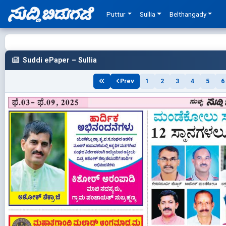
Puttur
Sullia
Belthangady
Suddi ePaper – Sullia
Prev
1
2
3
4
5
6