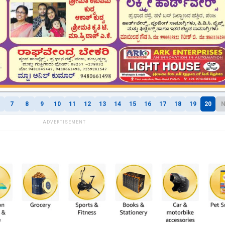
7
8
9
10
11
12
13
14
15
16
17
18
19
20
N
ADVERTISEMENT