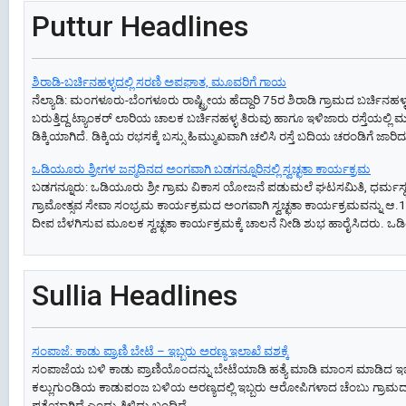
Puttur Headlines
ಶಿರಾಡಿ-ಬರ್ಚಿನಹಳ್ಳದಲ್ಲಿ ಸರಣಿ ಅಪಘಾತ, ಮೂವರಿಗೆ ಗಾಯ
ನೆಲ್ಯಾಡಿ: ಮಂಗಳೂರು-ಬೆಂಗಳೂರು ರಾಷ್ಟ್ರೀಯ ಹೆದ್ದಾರಿ 75ರ ಶಿರಾಡಿ ಗ್ರಾಮದ ಬರ್
ಬರುತ್ತಿದ್ದ ಟ್ಯಾಂಕರ್ ಲಾರಿಯ ಚಾಲಕ ಬರ್ಚಿನಹಳ್ಳ ತಿರುವು ಹಾಗೂ ಇಳಿಜಾರು ರಸ್ತೆಯಲ್ಲಿ ಮು
ಡಿಕ್ಕಿಯಾಗಿದೆ. ಡಿಕ್ಕಿಯ ರಭಸಕ್ಕೆ ಬಸ್ಸು ಹಿಮ್ಮುಖವಾಗಿ ಚಲಿಸಿ ರಸ್ತೆ ಬದಿಯ ಚರಂಡಿಗೆ ಜಾರಿದ್
ಒಡಿಯೂರು ಶ್ರೀಗಳ ಜನ್ಮದಿನದ ಅಂಗವಾಗಿ ಬಡಗನ್ನೂರಿನಲ್ಲಿ ಸ್ವಚ್ಛತಾ ಕಾರ್ಯಕ್ರಮ
ಬಡಗನ್ನೂರು: ಒಡಿಯೂರು ಶ್ರೀ ಗ್ರಾಮ ವಿಕಾಸ ಯೋಜನೆ ಪಡುಮಲೆ ಘಟಸಮಿತಿ, ಧರ್ಮಸ್
ಗ್ರಾಮೋತ್ಸವ ಸೇವಾ ಸಂಭ್ರಮ ಕಾರ್ಯಕ್ರಮದ ಅಂಗವಾಗಿ ಸ್ವಚ್ಛತಾ ಕಾರ್ಯಕ್ರಮವನ್ನು ಆ
ದೀಪ ಬೆಳಗಿಸುವ ಮೂಲಕ ಸ್ವಚ್ಛತಾ ಕಾರ್ಯಕ್ರಮಕ್ಕೆ ಚಾಲನೆ ನೀಡಿ ಶುಭ ಹಾರೈಸಿದರು. ಒಡಿ
Sullia Headlines
ಸಂಪಾಜೆ: ಕಾಡು ಪ್ರಾಣಿ ಬೇಟೆ – ಇಬ್ಬರು ಅರಣ್ಯ ಇಲಾಖೆ ವಶಕ್ಕೆ
ಸಂಪಾಜೆಯ ಬಳಿ ಕಾಡು ಪ್ರಾಣಿಯೊಂದನ್ನು ಬೇಟೆಯಾಡಿ ಹತ್ಯೆ ಮಾಡಿ ಮಾಂಸ ಮಾಡಿದ ಇಬ್
ಕಲ್ಲುಗುಂಡಿಯ ಕಾಡುಪಂಜ ಬಳಿಯ ಅರಣ್ಯದಲ್ಲಿ ಇಬ್ಬರು ಆರೋಪಿಗಳಾದ ಚೆಂಬು ಗ್ರಾಮದ
ಪತ್ತೆಯಾಗಿದೆ ಎಂದು ತಿಳಿದು ಬಂದಿದೆ.