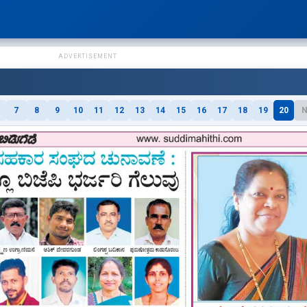
ADVERTISEMENT
7
8
9
10
11
12
13
14
15
16
17
18
19
20
N