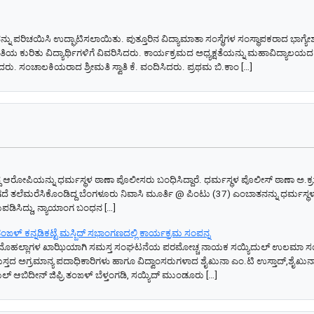
 ಘಟಕವನ್ನು ಪರಿಚಯಿಸಿ ಉದ್ಘಾಟಿಸಲಾಯಿತು. ಪುತ್ತೂರಿನ ವಿದ್ಯಾಮಾತಾ ಸಂಸ್ಥೆಗಳ ಸಂಸ್ಥಾಪಕರಾದ ಭಾಗ್
ೇತಿಯ ಕುರಿತು ವಿದ್ಯಾರ್ಥಿಗಳಿಗೆ ವಿವರಿಸಿದರು. ಕಾರ್ಯಕ್ರಮದ ಅಧ್ಯಕ್ಷತೆಯನ್ನು ಮಹಾವಿದ್ಯಾಲಯ
ಿದರು. ಸಂಚಾಲಕಿಯರಾದ ಶ್ರೀಮತಿ ಸ್ವಾತಿ ಕೆ. ವಂದಿಸಿದರು. ಪ್ರಥಮ ಬಿ.ಕಾಂ […]
ದ ಆರೋಪಿಯನ್ನು ಧರ್ಮಸ್ಥಳ ಠಾಣಾ ಪೊಲೀಸರು ಬಂಧಿಸಿದ್ದಾರೆ. ಧರ್ಮಸ್ಥಳ ಪೊಲೀಸ್ ಠಾಣಾ ಅ.ಕ್
ೆ ತಲೆಮರೆಸಿಕೊಂಡಿದ್ದ ಬೆಂಗಳೂರು ನಿವಾಸಿ ಮೂರ್ತಿ @ ಪಿಂಟು (37) ಎಂಬಾತನನ್ನು ಧರ್ಮಸ್ಥಳ
ುಪಡಿಸಿದ್ದು, ನ್ಯಾಯಾಂಗ ಬಂಧನ […]
ಳ್ ಕನ್ನಡಿಕಟ್ಟೆ ಮಸ್ಜಿದ್ ಸಭಾಂಗಣದಲ್ಲಿ ಕಾರ್ಯಕ್ರಮ‌ ಸಂಪನ್ನ
ಪಡುವ ಮೊಹಲ್ಲಾಗಳ ಖಾಝಿಯಾಗಿ ಸಮಸ್ತ ಸಂಘಟನೆಯ ಪರಮೋಚ್ಚ ನಾಯಕ ಸಯ್ಯಿದುಲ್ ಉಲಮಾ ಸಯ್
ಸ್ತದ ಅಗ್ರಮಾನ್ಯ ಪದಾಧಿಕಾರಿಗಳು ಹಾಗೂ ವಿದ್ವಾಂಸರುಗಳಾದ ಶೈಖುನಾ ಎಂ.ಟಿ ಉಸ್ತಾದ್,ಶೈಖುನಾ 
 ಆಬಿದೀನ್ ಜಿಫ್ರಿ ತಂಙಳ್ ಬೆಳ್ತಂಗಡಿ, ಸಯ್ಯಿದ್ ಮುಂಡೂರು […]