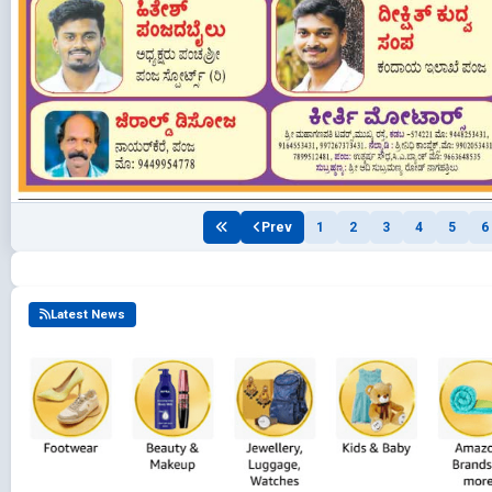
Prev
1
2
3
4
5
6
Latest News