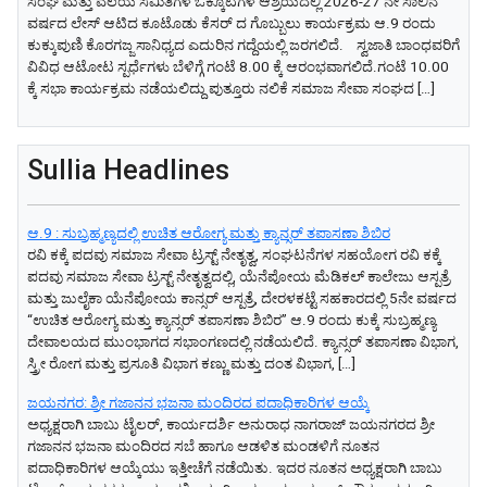
ಸಂಘ ಮತ್ತು ವಲಯ ಸಮಿತಿಗಳ ಒಕ್ಕೂಟಗಳ ಆಶ್ರಯದಲ್ಲಿ 2026-27 ನೇ ಸಾಲಿನ
ವರ್ಷದ ಲೇಸ್ ಆಟಿದ ಕೂಟೊಡು ಕೆಸರ್ ದ ಗೊಬ್ಬುಲು ಕಾರ್ಯಕ್ರಮ ಆ.9 ರಂದು
ಕುಕ್ಕುಪುಣಿ ಕೊರಗಜ್ಜ ಸಾನಿಧ್ಯದ ಎದುರಿನ ಗದ್ದೆಯಲ್ಲಿ ಜರಗಲಿದೆ. ಸ್ವಜಾತಿ ಬಾಂಧವರಿಗೆ
ವಿವಿಧ ಆಟೋಟ ಸ್ಪರ್ಧೆಗಳು ಬೆಳಿಗ್ಗೆ ಗಂಟೆ 8.00 ಕ್ಕೆ ಆರಂಭವಾಗಲಿದೆ.ಗಂಟೆ 10.00
ಕ್ಕೆ ಸಭಾ ಕಾರ್ಯಕ್ರಮ ನಡೆಯಲಿದ್ದು ಪುತ್ತೂರು ನಲಿಕೆ ಸಮಾಜ ಸೇವಾ ಸಂಘದ […]
Sullia Headlines
ಆ.9 : ಸುಬ್ರಹ್ಮಣ್ಯದಲ್ಲಿ ಉಚಿತ ಆರೋಗ್ಯ ಮತ್ತು ಕ್ಯಾನ್ಸ‌ರ್ ತಪಾಸಣಾ ಶಿಬಿರ
ರವಿ ಕಕ್ಕೆ ಪದವು ಸಮಾಜ ಸೇವಾ ಟ್ರಸ್ಟ್ ನೇತೃತ್ವ, ಸಂಘಟನೆಗಳ ಸಹಯೋಗ ರವಿ ಕಕ್ಕೆ
ಪದವು ಸಮಾಜ ಸೇವಾ ಟ್ರಸ್ಟ್ ನೇತೃತ್ವದಲ್ಲಿ, ಯೆನೆಪೋಯ ಮೆಡಿಕಲ್‌ ಕಾಲೇಜು ಆಸ್ಪತ್ರೆ
ಮತ್ತು ಜುಲೈಕಾ ಯೆನೆಪೋಯ ಕಾನ್ಸರ್ ಆಸ್ಪತ್ರೆ, ದೇರಳಕಟ್ಟೆ ಸಹಕಾರದಲ್ಲಿ 5ನೇ ವರ್ಷದ
“ಉಚಿತ ಆರೋಗ್ಯ ಮತ್ತು ಕ್ಯಾನ್ಸ‌ರ್ ತಪಾಸಣಾ ಶಿಬಿರ” ಆ.9 ರಂದು ಕುಕ್ಕೆ ಸುಬ್ರಹ್ಮಣ್ಯ
ದೇವಾಲಯದ ಮುಂಭಾಗದ ಸಭಾಂಗಣದಲ್ಲಿ ನಡೆಯಲಿದೆ. ಕ್ಯಾನ್ಸರ್ ತಪಾಸಣಾ ವಿಭಾಗ,
ಸ್ತ್ರೀ ರೋಗ ಮತ್ತು ಪ್ರಸೂತಿ ವಿಭಾಗ ಕಣ್ಣು ಮತ್ತು ದಂತ ವಿಭಾಗ, […]
ಜಯನಗರ: ಶ್ರೀ ಗಜಾನನ ಭಜನಾ ಮಂದಿರದ ಪದಾಧಿಕಾರಿಗಳ ಆಯ್ಕೆ
ಅಧ್ಯಕ್ಷರಾಗಿ ಬಾಬು ಟೈಲರ್, ಕಾರ್ಯದರ್ಶಿ ಅನುರಾಧ ನಾಗರಾಜ್ ಜಯನಗರದ ಶ್ರೀ
ಗಜಾನನ ಭಜನಾ ಮಂದಿರದ ಸಬೆ ಹಾಗೂ ಆಡಳಿತ ಮಂಡಳಿಗೆ ನೂತನ
ಪದಾಧಿಕಾರಿಗಳ ಆಯ್ಕೆಯು ಇತ್ತೀಚೆಗೆ ನಡೆಯಿತು. ಇದರ ನೂತನ ಅಧ್ಯಕ್ಷರಾಗಿ ಬಾಬು