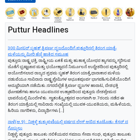
Puttur Headlines
300 ಮೀಟರ್ ಬೃಹತ್ ತ್ರಿವರ್ಣ ಧ್ವಜದೊಂದಿಗೆ ಪುತ್ತೂರಿನಲ್ಲಿ ತಿರಂಗ ಯಾತ್ರೆ-
ಮಳೆಯನ್ನು ಮೀರಿ ಹೆಜ್ಜೆ ಹಾಕಿದ ಸಮೂಹ
ಪುತ್ತೂರು:ರಾಷ್ಟ್ರಭಕ್ತಿ, ರಾಷ್ಟ್ರೀಯ ಏಕತೆ ಮತ್ತು ಹುತಾತ್ಮ ಯೋಧರ ತ್ಯಾಗವನ್ನು ಸ್ಮರಿಸುವ
ಜೊತೆಗೆ ಭ್ರಷ್ಟಾಚಾರ ಮತ್ತು ಭಯೋತ್ಪಾದನೆ ನಿರ್ಮೂಲನೆ ಉದ್ದೇಶದಿಂದ ಪುತ್ತೂರಿನಲ್ಲಿ
ಆಯೋಜಿಸಲಾದ ರಾಜ್ಯದ ಪ್ರಥಮ ಬೃಹತ್ ತಿರಂಗ ಯಾತ್ರೆ,ಧಾರಾಕಾರ ಮಳೆಯ
ನಡುವೆಯೂ ಸಾವಿರಾರು ರಾಷ್ಟ್ರಪ್ರೇಮಿಗಳ ಅಭೂತಪೂರ್ವ ಭಾಗವಹಿಸುವಿಕೆಯೊಂದಿಗೆ
ಅದ್ದೂರಿಯಾಗಿ ನಡೆಯಿತು.ನಗರದೆಲ್ಲೆಡೆ ತ್ರಿವರ್ಣ ಧ್ವಜಗಳ ಹಾರಾಟ, ದೇಶಭಕ್ತಿ
ಘೋಷಣೆಗಳು ಹಾಗೂ ಯುವಜನರ ಉತ್ಸಾಹದಿಂದ ಪುತ್ತೂರು ದೇಶಪ್ರೇಮದ
ಭಾವನೆಯಲ್ಲಿ ಮಿಂದೇಳಿತು. ಸ್ವಾತಂತ್ರ್ಯೋತ್ಸವದ ಅಂಗವಾಗಿ ಆ.7ರಂದು ನಡೆದ ಈ
ತಿರಂಗ ಯಾತ್ರೆಯಲ್ಲಿ ಸಾವಿರಾರು ಸಂಖ್ಯೆಯಲ್ಲಿ ಯುವಕ-ಯುವತಿಯರು, ಮಹಿಳೆಯರು,
ಹಿರಿಯ ನಾಗರಿಕರು, ವಿದ್ಯಾರ್ಥಿಗಳು […]
ನಾಳೆ(ಆ.9) : ನಿಡ್ಪಳ್ಳಿ ಕುಕ್ಕುಪುಣಿಯಲ್ಲಿ ವರ್ಷದ ಲೇಸ್ ಆಟಿದ ಕೂಟೊಡು- ಕೆಸರ್ ದ
ಗೊಬ್ಬುಲು
ನಿಡ್ಪಳ್ಳಿ; ಪುತ್ತೂರು ತಾಲೂಕು ನಲಿಕೆಯವರ ಸಮಾಜ ಸೇವಾ ಸಂಘ, ಪುತ್ತೂರು ತಾಲೂಕು