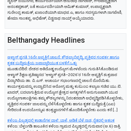
ಟೈಲರ್ ಜಯನಗರ, ಕಾರ್ಯದರ್ಶಿಯಾಗಿ ಅನುರಾಧ ನಾಗರಾಜ್, ಗೌರವಾಧ್ಯಕ್ಷರಾಗಿ
ಅನಂತಪ್ರಕಾಶ್, ಜತೆ ಕಾರ್ಯದರ್ಶಿಯಾಗಿ ಅಮಿತ್ ಕುಮಾರ್, ಉಪಾಧ್ಯಕ್ಷರಾಗಿ
ಸುರೇಂದ್ರ ಕಾಮತ್, ಖಜಾಂಜಿಯಾಗಿ ಮಾಧವ.ಎ, ಹಾಗೂ ಸದಸ್ಯರುಗಳಾಗಿ ನಾಗವೇಣಿ,
ಹೇಮಾ ಸಾಂತಪ್ಪ, ಅಭಿಷೇಕ್, ವಿಶ್ವನಾಥ ನಾಯ್ಕ್ ಆಯ್ಕೆಯಾದರು.
Belthangady Headlines
ಆಳ್ವಾಸ್ ಪ್ರಗತಿ 16ನೇ ಆವೃತ್ತಿಗೆ ಚಾಲನೆ: ಕೌಶಲ್ಯಾಭಿವೃದ್ಧಿ, ವೃತ್ತಿಪರ ಸಂಪರ್ಕ ಹಾಗೂ
ಕೃತಕ ಬುದ್ಧಿಮತ್ತೆಯ ಜವಾಬ್ದಾರಿಯುತ ಬಳಕೆಗೆ ಒತ್ತು
ಮೂಡುಬಿದಿರೆ: ದೇಶದ ಅತಿದೊಡ್ಡ ಉದ್ಯೋಗ ಮೇಳವೆಂದು ಗುರುತಿಸಿಕೊಂಡಿರುವ
ಆಳ್ವಾಸ್ ಶಿಕ್ಷಣ ಪ್ರತಿಷ್ಠಾನದ ‘ಆಳ್ವಾಸ್ ಪ್ರಗತಿ–2026’ರ 16ನೇ ಆವೃತ್ತಿಗೆ ಶುಕ್ರವಾರ
ವಿದ್ಯಾಗಿರಿಯ ಡಾ. ವಿ.ಎಸ್. ಆಚಾರ್ಯ ಸಭಾಂಗಣದಲ್ಲಿ ಚಾಲನೆ ದೊರೆಯಿತು.
ಕಾರ್ಯಕ್ರಮವನ್ನು ಉದ್ಘಾಟಿಸಿದ ಆರೋಗ್ಯ ಮತ್ತು ಕುಟುಂಬ ಕಲ್ಯಾಣ ಸಚಿವ ಯು.ಟಿ.
ಖಾದರ್, ಬದಲಾಗುತ್ತಿರುವ ಉದ್ಯೋಗ ಕ್ಷೇತ್ರದ ಅಗತ್ಯಗಳಿಗೆ ಅನುಗುಣವಾಗಿ ಯುವ
ಉದ್ಯೋಗಾಕಾಂಕ್ಷಿಗಳು ತಮ್ಮ ಕೌಶಲ್ಯಗಳನ್ನು ನಿರಂತರವಾಗಿ ಅಭಿವೃದ್ಧಿಪಡಿಸಿಕೊಳ್ಳಬೇಕು,
ವೃತ್ತಿಪರ ಸಂಪರ್ಕ ಜಾಲವನ್ನು ಬೆಳೆಸಿಕೊಳ್ಳಬೇಕು ಹಾಗೂ ಕೃತಕ ಬುದ್ಧಿಮತ್ತೆ (ಎಐ)
ಸೇರಿದಂತೆ ಉದಯೋನ್ಮುಖ ತಂತ್ರಜ್ಞಾನಗಳಿಗೆ ಹೊಂದಿಕೊಳ್ಳಬೇಕು ಎಂದು ಕರೆ […]
ಕಳೆಂಜ ಪಿಲ್ಯಡ್ಕದಲ್ಲಿ ಕಾಡಾನೆಗಳ ದಾಳಿ: ಬಾಳೆ, ಅಡಿಕೆ ಬೆಳೆ ನಾಶ; ರೈತರಲ್ಲಿ ಆತಂಕ
ಕಳೆಂಜ: ಬೆಳ್ತಂಗಡಿ ತಾಲೂಕಿನ ಕಳೆಂಜ ಗ್ರಾಮದ ಪಿಲ್ಯಡ್ಕದಲ್ಲಿ ಗುರುವಾರ (ಆ.6) ರಾತ್ರಿ