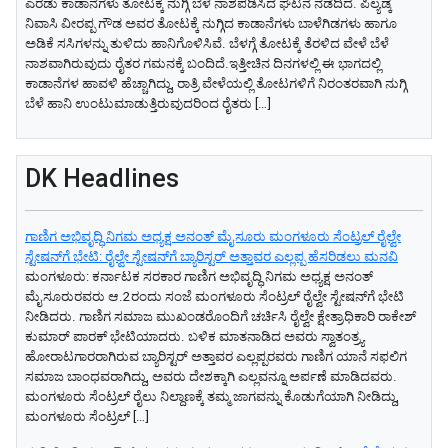
ಎರಡು ಕಾಡಾನೆಗಳು ತೋಟಕ್ಕೆ ನುಗ್ಗಿ ಬೆಳೆ ನಾಶಪಡಿಸಿದ ಘಟನೆ ನಡೆದಿದೆ. ಪಿಲ್ಯಡ್ಕ
ನಿವಾಸಿ ವೀರಪ್ಪ ಗೌಡ ಅವರ ತೋಟಕ್ಕೆ ನುಗ್ಗಿದ ಕಾಡಾನೆಗಳು ಬಾಳೆಗಿಡಗಳು ಹಾಗೂ
ಅಡಿಕೆ ಸಸಿಗಳನ್ನು ತುಳಿದು ಹಾನಿಗೊಳಿಸಿವೆ. ಬೆಳಗ್ಗೆ ತೋಟಕ್ಕೆ ತೆರಳಿದ ವೇಳೆ ಬೆಳೆ
ನಾಶವಾಗಿರುವುದು ರೈತರ ಗಮನಕ್ಕೆ ಬಂದಿದೆ.ಇತ್ತೀಚಿನ ದಿನಗಳಲ್ಲಿ ಈ ಭಾಗದಲ್ಲಿ
ಕಾಡಾನೆಗಳ ಹಾವಳಿ ಹೆಚ್ಚಾಗಿದ್ದು, ರಾತ್ರಿ ವೇಳೆಯಲ್ಲಿ ತೋಟಗಳಿಗೆ ನಿರಂತರವಾಗಿ ನುಗ್ಗಿ
ಬೆಳೆ ಹಾನಿ ಉಂಟುಮಾಡುತ್ತಿರುವುದರಿಂದ ರೈತರು […]
DK Headlines
ಗಾಣಿಗ ಅಭಿವೃದ್ಧಿ ನಿಗಮ ಅಧ್ಯಕ್ಷ‌ ಅನಂತ್‌ ಮೈಸೂರು ಮಂಗಳೂರು ಸೆಂಟ್ರಲ್‌ ರೈಲ್ವೇ
ಸ್ಟೇಷನ್‌ಗೆ ಭೇಟಿ: ರೈಲ್ವೇ ಸ್ಟೇಷನ್‌ಗೆ ಬ್ಯಾರಿಸ್ಟರ್‌ ಅತ್ತಾವರ ಎಲ್ಲಪ್ಪ ಹೆಸರಿಡಲು ಮನವಿ
ಮಂಗಳೂರು: ಕರ್ನಾಟಕ ಸರಕಾರ ಗಾಣಿಗ ಅಭಿವೃದ್ಧಿ ನಿಗಮ ಅಧ್ಯಕ್ಷ‌ ಅನಂತ್‌
ಮೈಸೂರುರವರು ಆ.2ರಂದು ಸಂಜೆ ಮಂಗಳೂರು ಸೆಂಟ್ರಲ್‌ ರೈಲ್ವೇ ಸ್ಟೇಷನ್‌ಗೆ ಭೇಟಿ
ನೀಡಿದರು. ಗಾಣಿಗ ಸಮಾಜ ಮುಖಂಡರೊಂದಿಗೆ ಚರ್ಚಿಸಿ ರೈಲ್ವೇ ಕ್ಷೇತ್ರಾಧಿಕಾರಿ ರಾಕೇಶ್‌
ಕುಮಾರ್‌ ಪಾರಕ್‌ ಭೇಟಿಯಾದರು. ಬಳಿಕ ಮಾತನಾಡಿದ ಅವರು ಸ್ವಾತಂತ್ರ್ಯ
ಹೋರಾಟಗಾರರಾಗಿರುವ ಬ್ಯಾರಿಸ್ಟರ್‌ ಅತ್ತಾವರ ಎಲ್ಲಪ್ಪರವರು ಗಾಣಿಗ ಯಾನೆ ಸಫಲಿಗ
ಸಮಾಜ ಬಾಂಧವರಾಗಿದ್ದು, ಅವರು ದೇಶಕ್ಕಾಗಿ ಎಲ್ಲವನ್ನೂ ಅರ್ಪಣೆ ಮಾಡಿದವರು.
ಮಂಗಳೂರು ಸೆಂಟ್ರಲ್‌ ರೈಲು ನಿಲ್ದಾಣಕ್ಕೆ ತಮ್ಮ ಜಾಗವನ್ನು ಕೊಡುಗೆಯಾಗಿ ನೀಡಿದ್ದು,
ಮಂಗಳೂರು ಸೆಂಟ್ರಲ್‌ […]