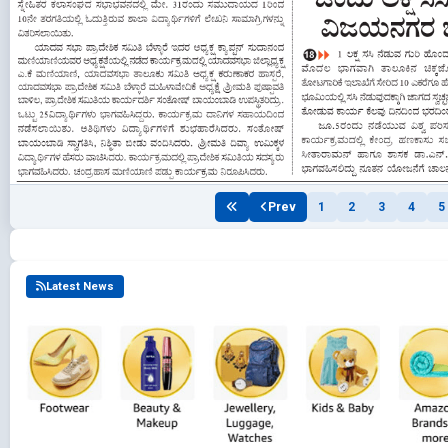
Prev
1
2
3
4
5
Latest News