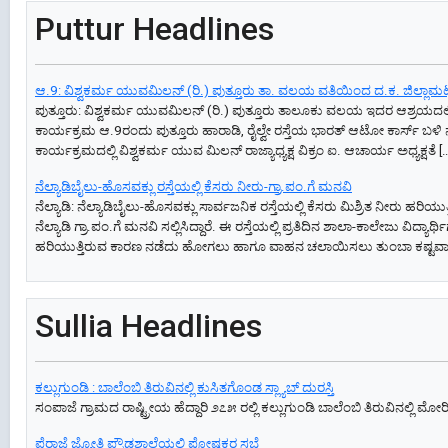
Puttur Headlines
ಆ.9: ವಿಶ್ವಕರ್ಮ ಯುವಮಿಲನ್‌ (ರಿ.) ಪುತ್ತೂರು ತಾ. ವಲಯ ವತಿಯಿಂದ ದ.ಕ. ಜಿಲ್ಲಾಮಟ್ಟ
ಪುತ್ತೂರು: ವಿಶ್ವಕರ್ಮ ಯುವಮಿಲನ್‌ (ರಿ.) ಪುತ್ತೂರು ತಾಲೂಕು ವಲಯ ಇದರ ಆಶ್ರಯದಲ್ಲ
ಕಾರ್ಯಕ್ರಮ ಆ.9ರಂದು ಪುತ್ತೂರು ಹಾರಾಡಿ, ರೈಲ್ವೇ ರಸ್ತೆಯ ಭಾರತ್‌ ಆಟೋ ಕಾರ್ಸ್‌ ಬಳಿ
ಕಾರ್ಯಕ್ರಮದಲ್ಲಿ ವಿಶ್ವಕರ್ಮ ಯುವ ಮಿಲನ್‌ ರಾಜ್ಯಾಧ್ಯಕ್ಷ ವಿಕ್ರಂ ಐ. ಆಚಾರ್ಯ ಅಧ್ಯಕ್ಷತೆ [
ನೆಲ್ಯಾಡಿಬೈಲು-ಹೊಸವಕ್ಲು ರಸ್ತೆಯಲ್ಲಿ ಕೆಸರು ನೀರು-ಗ್ರಾ.ಪಂ.ಗೆ ಮನವಿ
ನೆಲ್ಯಾಡಿ: ನೆಲ್ಯಾಡಿಬೈಲು-ಹೊಸವಕ್ಲು ಸಾರ್ವಜನಿಕ ರಸ್ತೆಯಲ್ಲಿ ಕೆಸರು ಮಿಶ್ರಿತ ನೀರು ಹರಿಯು
ನೆಲ್ಯಾಡಿ ಗ್ರಾ.ಪಂ.ಗೆ ಮನವಿ ಸಲ್ಲಿಸಿದ್ದಾರೆ. ಈ ರಸ್ತೆಯಲ್ಲಿ ಪ್ರತಿದಿನ ಶಾಲಾ-ಕಾಲೇಜು ವಿದ
ಹರಿಯುತ್ತಿರುವ ಕಾರಣ ನಡೆದು ಹೋಗಲು ಹಾಗೂ ವಾಹನ ಚಲಾಯಿಸಲು ತುಂಬಾ ಕಷ್ಟವಾಗಿದ್
Sullia Headlines
ಕಲ್ಲುಗುಂಡಿ : ಬಾಲೆಂಬಿ ತಿರುವಿನಲ್ಲಿ ಕುಸಿತಗೊಂಡ ಸ್ಲ್ಯಾಬ್ ದುರಸ್ತಿ
ಸಂಪಾಜೆ ಗ್ರಾಮದ ರಾಷ್ಟ್ರೀಯ ಹೆದ್ದಾರಿ ೨೭೫ ರಲ್ಲಿ ಕಲ್ಲುಗುಂಡಿ ಬಾಲೆಂಬಿ ತಿರುವಿನಲ್ಲಿ ಮೋರಿ
ಪೆರಾಜೆ ಜ್ಯೋತಿ ಪ್ರೌಢಶಾಲೆಯಲ್ಲಿ ಪೋಷಕರ ಸಭೆ