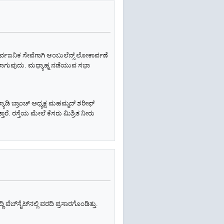
್ವಜನಿಕ ಸೇವೆಗಾಗಿ ಆಂಬುಲೆನ್ಸ್‌ ಲೋಕಾರ್ಪಣೆ
ೀಡಲಾಗುವುದು. ಮಧ್ಯಾಹ್ನ ನಡೆಯುವ ಸಭಾ
ಲ್ಯಾಡಿ ಬ್ರಾಂಚ್ ಅಧ್ಯಕ್ಷ ಮಹಮ್ಮದ್ ಶರೀಫ್
ತಾರೆ. ರಸ್ತೆಯ ಮೇಲೆ ಕೆಸರು ಮಿಶ್ರಿತ ನೀರು
 ವೆಬ್‌ಸೈಟ್‌ನಲ್ಲಿ ವರದಿ ಪ್ರಸಾರಗೊಂಡಿತ್ತು.