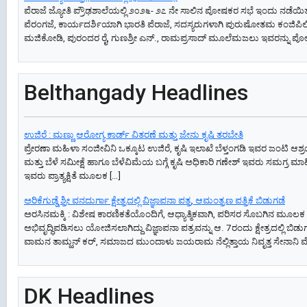
ಪೆರಾಜೆ ಜ್ಯೋತಿ ಪ್ರೌಢಶಾಲೆಯಲ್ಲಿ ೨೦೨೬- ೨೭ ನೇ ಸಾಲಿನ ಪೋಷಕರ ಸಭೆ ಇಂದು ನಡೆಯಿ
ಪೆರಂಗಜೆ, ಕಾರ್ಯದರ್ಶಿಯಾಗಿ ಭಾರತಿ ಪೆರಾಜೆ, ಸದಸ್ಯರುಗಳಾಗಿ ಪುರುಷೋತಮ ಕಂಜಿಪಿಲಿ
ಮಜಿಕೋಡಿ, ಪುರಂದರ ರೈ, ಗುಣಶ್ರೀ ಎನ್., ರಾಮಪ್ರಸಾದ್ ಮೂಲೆಮಜಲು ಇವರನ್ನು ಪ
Belthangady Headlines
ಉಜಿರೆ : ಮಣ್ಣು ಆರೋಗ್ಯ ಕಾರ್ಡ್ ವಿತರಣೆ ಮತ್ತು ಜೇನು ಕೃಷಿ ತರಬೇತಿ
ಪ್ರೇರಣಾ ಮಹಿಳಾ ಸಂಜೀವಿನಿ ಒಕ್ಕೂಟ ಉಜಿರೆ, ಕೃಷಿ ಇಲಾಖೆ ಬೆಳ್ತಂಗಡಿ ಇವರ ಜಂಟಿ ಆಶ್ರ
ಮತ್ತು ಬೆಳೆ ಸಮೀಕ್ಷೆ ಹಾಗೂ ಬೆಳೆವಿಮೆಯ ಬಗ್ಗೆ ಕೃಷಿ ಅಧಿಕಾರಿ ಗಣೇಶ್ ಇವರು ಸಮಗ್ರ ಮಾಹ
ಇವರು ಪ್ರಾತ್ಯಕ್ಷಿತೆ ಮೂಲಕ […]
ಅರಿಕೆಗುಡ್ಡೆ ಶ್ರೀ ವನದುರ್ಗಾ ಕ್ಷೇತ್ರದಲ್ಲಿ ವಿಜ್ಞಾಪನಾ ಪತ್ರ, ಆಮಂತ್ರಣ ಪತ್ರಿಕೆ ಬಿಡುಗಡೆ
ಅರಸಿನಮಕ್ಕಿ : ವಿಶೇಷ ಕಾರಣಿಕತೆಯೊಂದಿಗೆ, ಆಧ್ಯಾತ್ಮಿಕವಾಗಿ, ಪರಿಸರ ಸೊಬಗಿನ ಮೂಲಕ ಭಕ್ತ
ಅಭಿವೃದ್ಧಿಪಡಿಸಲು ಯೋಜಿಸಲಾಗಿದ್ದು ವಿಜ್ಞಾಪನಾ ಪತ್ರವನ್ನು ಆ. 7ರಂದು ಕ್ಷೇತ್ರದಲ್ಲಿ ಬ
ವಾಮನ ತಾಮ್ಹನ್ ಕರ್, ಸಮಾಜದ ಮುಂದಾಳು ಜಯರಾಮ ನೆಲ್ಲಿತ್ತಾಯ ನಿವೃತ್ತ ಸೇನಾನಿ ಮ
DK Headlines