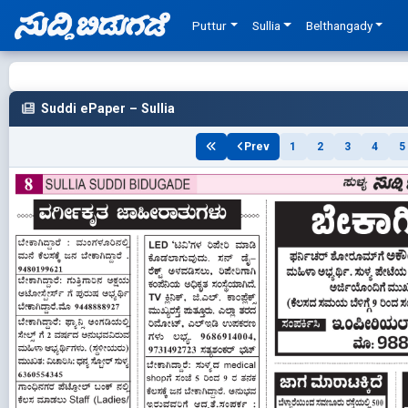
Puttur
Sullia
Belthangady
Suddi ePaper – Sullia
Prev
1
2
3
4
5