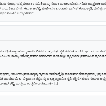
ತು.ಈ ಸಂದರ್ಭದಲ್ಲಿ ಪೋಷಕರ ಸಮಿತಿಯನ್ನು ನೇಮಕ ಮಾಡಲಾಯಿತು. ಸಮಿತಿ ಅಧ್ಯಕ್ಷರಾಗಿ ಜಯಪ್ರ
, ಜಯಶೀಲಾ ಬಿ.ಜೆ., ಕಮಲ ಆಲೆಟ್ಟಿ, ಪೂರ್ಣಿಮಾ ಕುಂಡಾಡು, ನಾಗೇಶ್ ಕುಂದಲ್ಪಾಡಿ, ದೇವಿಪ್ರ
ೋಷಕರ ಸಮಿತಿಗೆ ಆಯ್ಕೆಯಾದರು.
ಯದಲ್ಲಿ ಮಣ್ಣು ಆರೋಗ್ಯ ಕಾರ್ಡ್ ವಿತರಣೆ ಮತ್ತು ಜೇನು ಕೃಷಿ ತರಬೇತಿ ಉಜಿರೆ ಗ್ರಾಮ ಪಂಚಾಯತ್ 
ಿತಿ ನೀಡಿ, ಮಣ್ಣು ಆರೋಗ್ಯ ಕಾರ್ಡ್ ವಿತರಿಸಿದರು.ಸಂಪನ್ಮೂಲ ವ್ಯಕ್ತಿಯಾಗಿ ಭಾಗವಹಿಸಿದ ಪ್ರಗತಿ 
ರನ್ನು ಆಕರ್ಷಿಸುತ್ತಿರುವ ಹತ್ಯಡ್ಕ ಗ್ರಾಮದ ಅರಿಕೆಗುಡ್ಡೆ ಶ್ರೀ ವನದುರ್ಗಾ ದೇವಸ್ಥಾನವನ್ನು ಭಕ್ತ 
ಿಡುಗಡೆ ಮಾಡಲಾಯಿತು. ವಿಜ್ಞಾಪನಾ ಪತ್ರವನ್ನು ಹತ್ಯಡ್ಕ ಪ್ರಾಥಮಿಕ ಕೃಷಿ ಪತ್ತಿನ ಸಹಕಾರ ಸಂಘದ ಅ
ೋಹನ್ ಶೆಟ್ಟಿ, ದುಬೈಯ ಉದ್ಯಮಿ ರಾಮಮೂರ್ತಿ […]