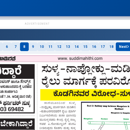
ADVERTISEMENT
6
7
8
9
10
11
12
13
14
15
16
17
18
Next