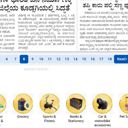
6
7
8
9
10
11
12
13
14
15
16
17
18
Next
ADVERTISEMENT