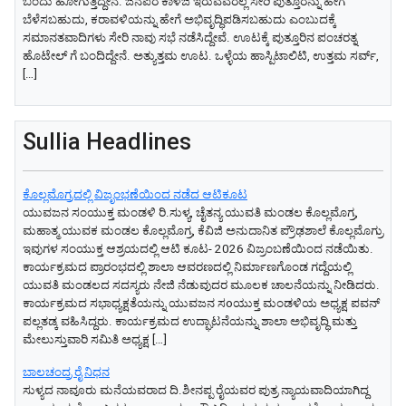
ಬಂದು ಹೋಗುತ್ತಿದ್ದೇನೆ. ಜನಪರ ಕಾಳಜಿ ಇರುವವರೆಲ್ಲ ಸೇರಿ ಪುತ್ತೂರನ್ನು ಹೇಗೆ
ಬೆಳೆಸಬಹುದು, ಕರಾವಳಿಯನ್ನು ಹೇಗೆ ಅಭಿವೃದ್ಧಿಪಡಿಸಬಹುದು ಎಂಬುದಕ್ಕೆ
ಸಮಾನತವಾದಿಗಳು ಸೇರಿ ನಾವು ಸಭೆ ನಡೆಸಿದ್ದೇವೆ. ಊಟಕ್ಕೆ ಪುತ್ತೂರಿನ ಪಂಚರತ್ನ
ಹೊಟೇಲ್‌ ಗೆ ಬಂದಿದ್ದೇನೆ. ಅತ್ಯುತ್ತಮ ಊಟ. ಒಳ್ಳೆಯ ಹಾಸ್ಪಿಟಾಲಿಟಿ, ಉತ್ತಮ ಸರ್ವ್‌,
[…]
Sullia Headlines
ಕೊಲ್ಲಮೊಗ್ರದಲ್ಲಿ ವಿಜೃಂಭಣೆಯಿಂದ ನಡೆದ ಆಟಿಕೂಟ
ಯುವಜನ ಸಂಯುಕ್ತ ಮಂಡಳಿ ರಿ.ಸುಳ್ಯ, ಚೈತನ್ಯ ಯುವತಿ ಮಂಡಲ ಕೊಲ್ಲಮೊಗ್ರ,
ಮಹಾತ್ಮ ಯುವಕ ಮಂಡಲ ಕೊಲ್ಲಮೊಗ್ರ, ಕೆವಿಜಿ ಅನುದಾನಿತ ಪ್ರೌಢಶಾಲೆ ಕೊಲ್ಲಮೊಗ್ರು
ಇವುಗಳ ಸಂಯುಕ್ತ ಆಶ್ರಯದಲ್ಲಿ ಆಟಿ ಕೂಟ- 2026 ವಿಜ್ರಂಬಣೆಯಿಂದ ನಡೆಯಿತು.
ಕಾರ್ಯಕ್ರಮದ ಪ್ರಾರಂಭದಲ್ಲಿ ಶಾಲಾ ಆವರಣದಲ್ಲಿ ನಿರ್ಮಾಣಗೊಂಡ ಗದ್ದೆಯಲ್ಲಿ
ಯುವತಿ ಮಂಡಲದ ಸದಸ್ಯರು ನೇಜಿ ನೆಡುವುದರ ಮೂಲಕ ಚಾಲನೆಯನ್ನು ನೀಡಿದರು.
ಕಾರ್ಯಕ್ರಮದ ಸಭಾಧ್ಯಕ್ಷತೆಯನ್ನು ಯುವಜನ ಸoಯುಕ್ತ ಮಂಡಳಿಯ ಅಧ್ಯಕ್ಷ ಪವನ್
ಪಲ್ಲತಡ್ಕ ವಹಿಸಿದ್ದರು. ಕಾರ್ಯಕ್ರಮದ ಉದ್ಘಾಟನೆಯನ್ನು ಶಾಲಾ ಅಭಿವೃದ್ಧಿ ಮತ್ತು
ಮೇಲುಸ್ತುವಾರಿ ಸಮಿತಿ ಅಧ್ಯಕ್ಷ […]
ಬಾಲಚಂದ್ರ ರೈ ನಿಧನ
ಸುಳ್ಯದ ನಾವೂರು ಮನೆಯವರಾದ ದಿ.ಶೀನಪ್ಪ ರೈಯವರ ಪುತ್ರ ನ್ಯಾಯವಾದಿಯಾಗಿದ್ದ