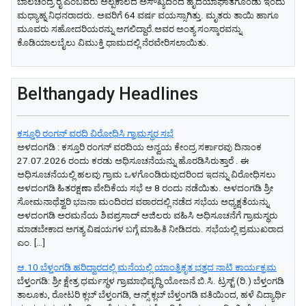
ಬಾಲಚಂದ್ರ ರೈ ಎಂಬವರು ಅಲ್ಪಕಾಲದ ಅಸೌಖ್ಯದಿಂದ ಹೃದಯಾಘಾತಗೊಂಡು ಇಂದು
ಮಧ್ಯಾಹ್ನ ನಿಧನರಾದರು. ಅವರಿಗೆ 64 ವರ್ಷ ವಯಸ್ಸಾಗಿತ್ತು. ಮೃತರು ತಾಯಿ ಹಾಗೂ
ಮೂವರು ಸಹೋದರಿಯರನ್ನು ಅಗಲಿದ್ದಾರೆ.ಅವರ ಅಂತ್ಯ ಸಂಸ್ಕಾರವನ್ನು
ಕೊಡಿಯಾಲಬೈಲು ವಿಮುಕ್ತಿ ಧಾಮದಲ್ಲಿ ನೆರವೇರಿಸಲಾಯಿತು.
Belthangady Headlines
ಕಸ್ತೂರಿ ರಂಗನ್ ವರದಿ ವಿರೋಧಿಸಿ ಗ್ರಾಮಸ್ಥರ ಸಭೆ
ಅಳದಂಗಡಿ : ಕಸ್ತೂರಿ ರಂಗನ್ ವರದಿಯ ಅನ್ವಯ ಕೇಂದ್ರ ಸರ್ಕಾರವು ದಿನಾಂಕ
27.07.2026 ರಂದು ಕರಡು ಅಧಿಸೂಚನೆಯನ್ನು ಹೊರಡಿಸಿರುತ್ತಾರೆ . ಈ
ಅಧಿಸೂಚನೆಯಲ್ಲಿ ಹಲವು ಗ್ರಾಮ ಒಳಗೊಂಡಿರುವುದರಿಂದ ಇದನ್ನು ವಿರೋಧಿಸಲು
ಅಳದಂಗಡಿ ಹಿತರಕ್ಷಣಾ ವೇದಿಕೆಯ ಸಭೆ ಆ 8 ರಂದು ನಡೆಯಿತು. ಅಳದಂಗಡಿ ಶ್ರೀ
ಸೋಮನಾಥೆಶ್ವರಿ ಭಜನಾ ಮಂದಿರದ ವಠಾರದಲ್ಲಿ ನಡೆದ ಸಭೆಯ ಅಧ್ಯಕ್ಷತೆಯನ್ನು
ಅಳದಂಗಡಿ ಅರಮನೆಯ ಶಿವಪ್ರಸಾದ್ ಅಜಿಲರು ವಹಿಸಿ ಅಧಿಸೂಚನೆಗೆ ಗ್ರಾಮಸ್ಥರು
ಮಾಡಬೇಕಾದ ಅಗತ್ಯ ವಿಷಯಗಳ ಬಗ್ಗೆ ಮಾಹಿತಿ ನೀಡಿದರು. ಸಭೆಯಲ್ಲಿ ಪ್ರಮುಖರಾದ
ಎಂ. […]
ಆ.10 ಬೆಳ್ತಂಗಡಿ ಹರಿದ್ವಾರದಲ್ಲಿ ಮನೆಯಲ್ಲಿ ಯಾಂತ್ರಿಕೃತ ಭತ್ತದ ನಾಟಿ ಕಾರ್ಯಕ್ರಮ
​ಬೆಳ್ತಂಗಡಿ: ಶ್ರೀ ಕ್ಷೇತ್ರ ಧರ್ಮಸ್ಥಳ ಗ್ರಾಮಾಭಿವೃದ್ಧಿ ಯೋಜನೆ ಬಿ.ಸಿ. ಟ್ರಸ್ಟ್ (ರಿ.) ಬೆಳ್ತಂಗಡಿ
ತಾಲೂಕು, ರೋಟರಿ ಕ್ಲಬ್ ಬೆಳ್ತಂಗಡಿ, ಆನ್ಸ್ ಕ್ಲಬ್ ಬೆಳ್ತಂಗಡಿ ವತಿಯಿಂದ, ಹಳೆ ವಿದ್ಯಾರ್ಥಿ