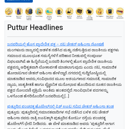
Puttur Headlines
ಜನವರಿಯಲ್ಲಿ ಹೊಸ ಪ್ರಾದೇಶಿಕ ಪಕ್ಷ – ನಟ ಚೇತನ್ ಅಹಿಂಸಾ ಘೋಷಣೆ
ಮಂಗಳೂರು:ರಾಜ್ಯದಲ್ಲಿ ಆಡಳಿತ ನಡೆಸಿದ ಮತ್ತು ನಡೆಸುತ್ತಿರುವ ರಾಜಕೀಯ ಪಕ್ಷಗಳು
ಸಮಾಜದ ಮೂಲಭೂತ ಸಮಸ್ಯೆಗಳಿಗೆ ಪರಿಹಾರ ನೀಡುವಲ್ಲಿ ಸಂಪೂರ್ಣ
ವಿಫಲವಾಗಿವೆ.ಈ ಹಿನ್ನೆಲೆಯಲ್ಲಿ ಜನವರಿ ತಿಂಗಳಲ್ಲಿ ಹೊಸ ಪ್ರಾದೇಶಿಕ ರಾಜಕೀಯ
ಪಕ್ಷವನ್ನು ಆಧಿಕೃತವಾಗಿ ಲೋಕಾರ್ಪಣೆ ಮಾಡಲಾಗುವುದು ಎಂದು ನಟ, ಸಾಮಾಜಿಕ
ಹೋರಾಟಗಾರ ಚೇತನ್ ಅಹಿಂಸಾ ಹೇಳಿದ್ದಾರೆ.ನಗರದಲ್ಲಿ ಸುದ್ದಿಗೋಷ್ಠಿಯಲ್ಲಿ
ಮಾತನಾಡಿದ ಅವರು,ಸಂವಿಧಾನದ ಮೂಲ ಆಶಯಗಳಾದ ಸಮಾನತೆ, ಸಾಮಾಜಿಕ
ನ್ಯಾಯ, ಜಾತ್ಯತೀತತೆ ಹಾಗೂ ವೈಜ್ಞಾನಿಕ ಮನೋಭಾವ ಹೊಂದಿರುವ ನೂತನ ರಾಜಕೀಯ
ಪಕ್ಷದ ನೋಂದಣಿ ಪ್ರಕ್ರಿಯೆ ಅಂತಿಮ ಹಂತದಲ್ಲಿದೆ.ಸಾಂವಿಧಾನಿಕ ಪದಗಳನ್ನು
ಒಳಗೊಂಡ ಹೆಸರಿನೊಂದಿಗೆ ಜನವರಿಯಲ್ಲಿ […]
ಪುತ್ತೂರಿನ ಪಂಚರತ್ನ ಹೊಟೇಲ್‌ನಲ್ಲಿ ಫಿಶ್‌ ಊಟ ಸವಿದ ಚೇತನ್‌ ಅಹಿಂಸಾ ತಂಡ
ಪುತ್ತೂರು: ಪುತ್ತೂರಿನಲ್ಲಿ ಸಮಾನತವಾದಿಗಳ ಸಭೆ ನಡೆಸಿದ ಬಳಿಕ ನಟ ಚೇತನ್‌
ಅಹಿಂಸಾ ರವರು ರಾತ್ರಿ ಊಟಕ್ಕಾಗಿ ಪುತ್ತೂರಿನ ಕೋರ್ಟು ರಸ್ತೆಯ ಪಂಚರತ್ನ
ಹೊಟೇಲ್‌ಗೆ ಭೇಟಿ ನೀಡಿದರು. ಈ ವೇಳೆ ಮಾತನಾಡಿದ ಅವರು ʼಪುತ್ತೂರಿಗೆ ಆಗಾಗ