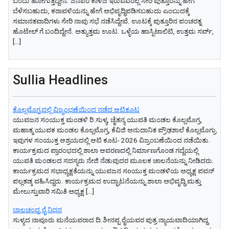
ಬಂದು ಹೋಗುತ್ತಿದ್ದೇನೆ. ಜನಪರ ಕಾಳಜಿ ಇರುವವರೆಲ್ಲ ಸೇರಿ ಪುತ್ತೂರನ್ನು ಹೇಗೆ
ಬೆಳೆಸಬಹುದು, ಕರಾವಳಿಯನ್ನು ಹೇಗೆ ಅಭಿವೃದ್ಧಿಪಡಿಸಬಹುದು ಎಂಬುದಕ್ಕೆ
ಸಮಾನತವಾದಿಗಳು ಸೇರಿ ನಾವು ಸಭೆ ನಡೆಸಿದ್ದೇವೆ. ಊಟಕ್ಕೆ ಪುತ್ತೂರಿನ ಪಂಚರತ್ನ
ಹೊಟೇಲ್‌ ಗೆ ಬಂದಿದ್ದೇನೆ. ಅತ್ಯುತ್ತಮ ಊಟ. ಒಳ್ಳೆಯ ಹಾಸ್ಪಿಟಾಲಿಟಿ, ಉತ್ತಮ ಸರ್ವ್‌,
[…]
Sullia Headlines
ಕೊಲ್ಲಮೊಗ್ರದಲ್ಲಿ ವಿಜೃಂಭಣೆಯಿಂದ ನಡೆದ ಆಟಿಕೂಟ
ಯುವಜನ ಸಂಯುಕ್ತ ಮಂಡಳಿ ರಿ.ಸುಳ್ಯ, ಚೈತನ್ಯ ಯುವತಿ ಮಂಡಲ ಕೊಲ್ಲಮೊಗ್ರ,
ಮಹಾತ್ಮ ಯುವಕ ಮಂಡಲ ಕೊಲ್ಲಮೊಗ್ರ, ಕೆವಿಜಿ ಅನುದಾನಿತ ಪ್ರೌಢಶಾಲೆ ಕೊಲ್ಲಮೊಗ್ರು
ಇವುಗಳ ಸಂಯುಕ್ತ ಆಶ್ರಯದಲ್ಲಿ ಆಟಿ ಕೂಟ- 2026 ವಿಜ್ರಂಬಣೆಯಿಂದ ನಡೆಯಿತು.
ಕಾರ್ಯಕ್ರಮದ ಪ್ರಾರಂಭದಲ್ಲಿ ಶಾಲಾ ಆವರಣದಲ್ಲಿ ನಿರ್ಮಾಣಗೊಂಡ ಗದ್ದೆಯಲ್ಲಿ
ಯುವತಿ ಮಂಡಲದ ಸದಸ್ಯರು ನೇಜಿ ನೆಡುವುದರ ಮೂಲಕ ಚಾಲನೆಯನ್ನು ನೀಡಿದರು.
ಕಾರ್ಯಕ್ರಮದ ಸಭಾಧ್ಯಕ್ಷತೆಯನ್ನು ಯುವಜನ ಸoಯುಕ್ತ ಮಂಡಳಿಯ ಅಧ್ಯಕ್ಷ ಪವನ್
ಪಲ್ಲತಡ್ಕ ವಹಿಸಿದ್ದರು. ಕಾರ್ಯಕ್ರಮದ ಉದ್ಘಾಟನೆಯನ್ನು ಶಾಲಾ ಅಭಿವೃದ್ಧಿ ಮತ್ತು
ಮೇಲುಸ್ತುವಾರಿ ಸಮಿತಿ ಅಧ್ಯಕ್ಷ […]
ಬಾಲಚಂದ್ರ ರೈ ನಿಧನ
ಸುಳ್ಯದ ನಾವೂರು ಮನೆಯವರಾದ ದಿ.ಶೀನಪ್ಪ ರೈಯವರ ಪುತ್ರ ನ್ಯಾಯವಾದಿಯಾಗಿದ್ದ