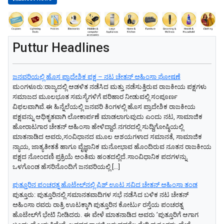
Puttur Headlines
ಜನವರಿಯಲ್ಲಿ ಹೊಸ ಪ್ರಾದೇಶಿಕ ಪಕ್ಷ – ನಟ ಚೇತನ್ ಅಹಿಂಸಾ ಘೋಷಣೆ
ಮಂಗಳೂರು:ರಾಜ್ಯದಲ್ಲಿ ಆಡಳಿತ ನಡೆಸಿದ ಮತ್ತು ನಡೆಸುತ್ತಿರುವ ರಾಜಕೀಯ ಪಕ್ಷಗಳು
ಸಮಾಜದ ಮೂಲಭೂತ ಸಮಸ್ಯೆಗಳಿಗೆ ಪರಿಹಾರ ನೀಡುವಲ್ಲಿ ಸಂಪೂರ್ಣ
ವಿಫಲವಾಗಿವೆ.ಈ ಹಿನ್ನೆಲೆಯಲ್ಲಿ ಜನವರಿ ತಿಂಗಳಲ್ಲಿ ಹೊಸ ಪ್ರಾದೇಶಿಕ ರಾಜಕೀಯ
ಪಕ್ಷವನ್ನು ಆಧಿಕೃತವಾಗಿ ಲೋಕಾರ್ಪಣೆ ಮಾಡಲಾಗುವುದು ಎಂದು ನಟ, ಸಾಮಾಜಿಕ
ಹೋರಾಟಗಾರ ಚೇತನ್ ಅಹಿಂಸಾ ಹೇಳಿದ್ದಾರೆ.ನಗರದಲ್ಲಿ ಸುದ್ದಿಗೋಷ್ಠಿಯಲ್ಲಿ
ಮಾತನಾಡಿದ ಅವರು,ಸಂವಿಧಾನದ ಮೂಲ ಆಶಯಗಳಾದ ಸಮಾನತೆ, ಸಾಮಾಜಿಕ
ನ್ಯಾಯ, ಜಾತ್ಯತೀತತೆ ಹಾಗೂ ವೈಜ್ಞಾನಿಕ ಮನೋಭಾವ ಹೊಂದಿರುವ ನೂತನ ರಾಜಕೀಯ
ಪಕ್ಷದ ನೋಂದಣಿ ಪ್ರಕ್ರಿಯೆ ಅಂತಿಮ ಹಂತದಲ್ಲಿದೆ.ಸಾಂವಿಧಾನಿಕ ಪದಗಳನ್ನು
ಒಳಗೊಂಡ ಹೆಸರಿನೊಂದಿಗೆ ಜನವರಿಯಲ್ಲಿ […]
ಪುತ್ತೂರಿನ ಪಂಚರತ್ನ ಹೊಟೇಲ್‌ನಲ್ಲಿ ಫಿಶ್‌ ಊಟ ಸವಿದ ಚೇತನ್‌ ಅಹಿಂಸಾ ತಂಡ
ಪುತ್ತೂರು: ಪುತ್ತೂರಿನಲ್ಲಿ ಸಮಾನತವಾದಿಗಳ ಸಭೆ ನಡೆಸಿದ ಬಳಿಕ ನಟ ಚೇತನ್‌
ಅಹಿಂಸಾ ರವರು ರಾತ್ರಿ ಊಟಕ್ಕಾಗಿ ಪುತ್ತೂರಿನ ಕೋರ್ಟು ರಸ್ತೆಯ ಪಂಚರತ್ನ
ಹೊಟೇಲ್‌ಗೆ ಭೇಟಿ ನೀಡಿದರು. ಈ ವೇಳೆ ಮಾತನಾಡಿದ ಅವರು ʼಪುತ್ತೂರಿಗೆ ಆಗಾಗ