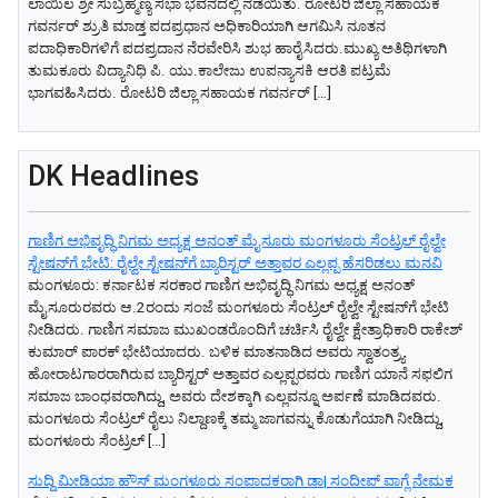
ಲಾಯಿಲ ಶ್ರೀ ಸುಬ್ರಹ್ಮಣ್ಯ ಸಭಾ ಭವನದಲ್ಲಿ ನಡೆಯಿತು. ರೋಟರಿ ಜಿಲ್ಲಾ ಸಹಾಯಕ
ಗವರ್ನರ್ ಶ್ರುತಿ ಮಾಡ್ತ ಪದಪ್ರಧಾನ ಅಧಿಕಾರಿಯಾಗಿ ಆಗಮಿಸಿ ನೂತನ
ಪದಾಧಿಕಾರಿಗಳಿಗೆ ಪದಪ್ರದಾನ ನೆರವೇರಿಸಿ ಶುಭ ಹಾರೈಸಿದರು.ಮುಖ್ಯ ಅತಿಥಿಗಳಾಗಿ
ತುಮಕೂರು ವಿದ್ಯಾನಿಧಿ ಪಿ. ಯು.ಕಾಲೇಜು ಉಪನ್ಯಾಸಕಿ ಆರತಿ ಪಟ್ರಮೆ
ಭಾಗವಹಿಸಿದರು. ರೋಟರಿ ಜಿಲ್ಲಾ ಸಹಾಯಕ ಗವರ್ನರ್ […]
DK Headlines
ಗಾಣಿಗ ಅಭಿವೃದ್ಧಿ ನಿಗಮ ಅಧ್ಯಕ್ಷ‌ ಅನಂತ್‌ ಮೈಸೂರು ಮಂಗಳೂರು ಸೆಂಟ್ರಲ್‌ ರೈಲ್ವೇ
ಸ್ಟೇಷನ್‌ಗೆ ಭೇಟಿ: ರೈಲ್ವೇ ಸ್ಟೇಷನ್‌ಗೆ ಬ್ಯಾರಿಸ್ಟರ್‌ ಅತ್ತಾವರ ಎಲ್ಲಪ್ಪ ಹೆಸರಿಡಲು ಮನವಿ
ಮಂಗಳೂರು: ಕರ್ನಾಟಕ ಸರಕಾರ ಗಾಣಿಗ ಅಭಿವೃದ್ಧಿ ನಿಗಮ ಅಧ್ಯಕ್ಷ‌ ಅನಂತ್‌
ಮೈಸೂರುರವರು ಆ.2ರಂದು ಸಂಜೆ ಮಂಗಳೂರು ಸೆಂಟ್ರಲ್‌ ರೈಲ್ವೇ ಸ್ಟೇಷನ್‌ಗೆ ಭೇಟಿ
ನೀಡಿದರು. ಗಾಣಿಗ ಸಮಾಜ ಮುಖಂಡರೊಂದಿಗೆ ಚರ್ಚಿಸಿ ರೈಲ್ವೇ ಕ್ಷೇತ್ರಾಧಿಕಾರಿ ರಾಕೇಶ್‌
ಕುಮಾರ್‌ ಪಾರಕ್‌ ಭೇಟಿಯಾದರು. ಬಳಿಕ ಮಾತನಾಡಿದ ಅವರು ಸ್ವಾತಂತ್ರ್ಯ
ಹೋರಾಟಗಾರರಾಗಿರುವ ಬ್ಯಾರಿಸ್ಟರ್‌ ಅತ್ತಾವರ ಎಲ್ಲಪ್ಪರವರು ಗಾಣಿಗ ಯಾನೆ ಸಫಲಿಗ
ಸಮಾಜ ಬಾಂಧವರಾಗಿದ್ದು, ಅವರು ದೇಶಕ್ಕಾಗಿ ಎಲ್ಲವನ್ನೂ ಅರ್ಪಣೆ ಮಾಡಿದವರು.
ಮಂಗಳೂರು ಸೆಂಟ್ರಲ್‌ ರೈಲು ನಿಲ್ದಾಣಕ್ಕೆ ತಮ್ಮ ಜಾಗವನ್ನು ಕೊಡುಗೆಯಾಗಿ ನೀಡಿದ್ದು,
ಮಂಗಳೂರು ಸೆಂಟ್ರಲ್‌ […]
ಸುದ್ದಿ ಮೀಡಿಯಾ ಹೌಸ್ ಮಂಗಳೂರು ಸಂಪಾದಕರಾಗಿ ಡಾ| ಸಂದೀಪ್ ವಾಗ್ಲೆ ನೇಮಕ