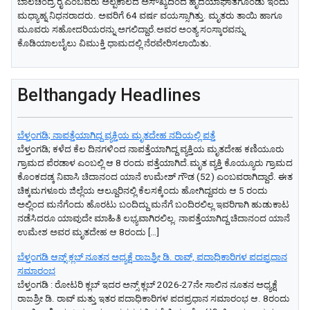
ಬಾಲಚಂದ್ರ ರೈ ಎಂಬವರು ಅಲ್ಪಕಾಲದ ಅಸೌಖ್ಯದಿಂದ ಹೃದಯಾಘಾತಗೊಂಡು ಇಂದು
ಮಧ್ಯಾಹ್ನ ನಿಧನರಾದರು. ಅವರಿಗೆ 64 ವರ್ಷ ವಯಸ್ಸಾಗಿತ್ತು. ಮೃತರು ತಾಯಿ ಹಾಗೂ
ಮೂವರು ಸಹೋದರಿಯರನ್ನು ಅಗಲಿದ್ದಾರೆ.ಅವರ ಅಂತ್ಯ ಸಂಸ್ಕಾರವನ್ನು
ಕೊಡಿಯಾಲಬೈಲು ವಿಮುಕ್ತಿ ಧಾಮದಲ್ಲಿ ನೆರವೇರಿಸಲಾಯಿತು.
Belthangady Headlines
ಬೆಳ್ತಂಗಡಿ; ನಾಪತ್ತೆಯಾಗಿದ್ದ ವ್ಯಕ್ತಿಯ ಮೃತದೇಹ ನದಿಯಲ್ಲಿ ಪತ್ತೆ
ಬೆಳ್ತಂಗಡಿ; ಕಳೆದ ಕೆಲ ದಿನಗಳಿಂದ ನಾಪತ್ತೆಯಾಗಿದ್ದ ವ್ಯಕ್ತಿಯ ಮೃತದೇಹ ಕಣಿಯೂರು
ಗ್ರಾಮದ ಪೆರಡಾಳ ಎಂಬಲ್ಲಿ ಆ 8 ರಂದು ಪತ್ತೆಯಾಗಿದೆ.ಮೃತ ವ್ಯಕ್ತಿ ಕೊಯ್ಯೂರು ಗ್ರಾಮದ
ಕೊಂಕದಡ್ಕ ನಿವಾಸಿ ಚಿದಾನಂದ ಯಾನೆ ಉಮೇಶ್ ಗೌಡ (52) ಎಂಬವರಾಗಿದ್ದಾರೆ. ಈತ
ಚಿಕ್ಕಮಗಳೂರು ಜಿಲ್ಲೆಯ ಆಲ್ದೂರಿನಲ್ಲಿ ಕೆಲಸಕ್ಕೆಂದು ಹೋಗಿದ್ದವರು ಆ 5 ರಂದು
ಅಲ್ಲಿಂದ ಮನೆಗೆಂದು ಹೊರಟು ಬಂದಿದ್ದು ಮನೆಗೆ ಬಂದಿರಲಿಲ್ಲ ಇವರಿಗಾಗಿ ಹುಡುಕಾಟ
ನಡೆಸಿದರೂ ಯಾವುದೇ ಮಾಹಿತಿ ಲಭ್ಯವಾಗಿರಲಿಲ್ಲ. ನಾಪತ್ತೆಯಾಗಿದ್ದ ಚಿದಾನಂದ ಯಾನೆ
ಉಮೇಶ ಅವರ ಮೃತದೇಹ ಆ 8ರಂದು […]
ಬೆಳ್ತಂಗಡಿ ಆನ್ಸ್ ಕ್ಲಬ್ ನೂತನ ಅಧ್ಯಕ್ಷೆ ರಾಜಶ್ರೀ ಡಿ. ರಾವ್, ಪದಾಧಿಕಾರಿಗಳ ಪದಪ್ರಧಾನ
ಸಮಾರಂಭ
ಬೆಳ್ತಂಗಡಿ : ರೋಟರಿ ಕ್ಲಬ್ ಇದರ ಅನ್ಸ್ ಕ್ಲಬ್ 2026-27ನೇ ಸಾಲಿನ ನೂತನ ಅಧ್ಯಕ್ಷೆ
ರಾಜಶ್ರೀ ಡಿ. ರಾವ್ ಮತ್ತು ಇತರ ಪದಾಧಿಕಾರಿಗಳ ಪದಪ್ರಧಾನ ಸಮಾರಂಭ ಆ. 8ರಂದು