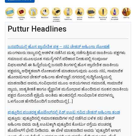
Puttur Headlines
ಜನವರಿಯಲ್ಲಿ ಹೊಸ ಪ್ರಾದೇಶಿಕ ಪಕ್ಷ – ನಟ ಚೇತನ್ ಅಹಿಂಸಾ ಘೋಷಣೆ
ಮಂಗಳೂರು:ರಾಜ್ಯದಲ್ಲಿ ಆಡಳಿತ ನಡೆಸಿದ ಮತ್ತು ನಡೆಸುತ್ತಿರುವ ರಾಜಕೀಯ ಪಕ್ಷಗಳು
ಸಮಾಜದ ಮೂಲಭೂತ ಸಮಸ್ಯೆಗಳಿಗೆ ಪರಿಹಾರ ನೀಡುವಲ್ಲಿ ಸಂಪೂರ್ಣ
ವಿಫಲವಾಗಿವೆ.ಈ ಹಿನ್ನೆಲೆಯಲ್ಲಿ ಜನವರಿ ತಿಂಗಳಲ್ಲಿ ಹೊಸ ಪ್ರಾದೇಶಿಕ ರಾಜಕೀಯ
ಪಕ್ಷವನ್ನು ಆಧಿಕೃತವಾಗಿ ಲೋಕಾರ್ಪಣೆ ಮಾಡಲಾಗುವುದು ಎಂದು ನಟ, ಸಾಮಾಜಿಕ
ಹೋರಾಟಗಾರ ಚೇತನ್ ಅಹಿಂಸಾ ಹೇಳಿದ್ದಾರೆ.ನಗರದಲ್ಲಿ ಸುದ್ದಿಗೋಷ್ಠಿಯಲ್ಲಿ
ಮಾತನಾಡಿದ ಅವರು,ಸಂವಿಧಾನದ ಮೂಲ ಆಶಯಗಳಾದ ಸಮಾನತೆ, ಸಾಮಾಜಿಕ
ನ್ಯಾಯ, ಜಾತ್ಯತೀತತೆ ಹಾಗೂ ವೈಜ್ಞಾನಿಕ ಮನೋಭಾವ ಹೊಂದಿರುವ ನೂತನ ರಾಜಕೀಯ
ಪಕ್ಷದ ನೋಂದಣಿ ಪ್ರಕ್ರಿಯೆ ಅಂತಿಮ ಹಂತದಲ್ಲಿದೆ.ಸಾಂವಿಧಾನಿಕ ಪದಗಳನ್ನು
ಒಳಗೊಂಡ ಹೆಸರಿನೊಂದಿಗೆ ಜನವರಿಯಲ್ಲಿ […]
ಪುತ್ತೂರಿನ ಪಂಚರತ್ನ ಹೊಟೇಲ್‌ನಲ್ಲಿ ಫಿಶ್‌ ಊಟ ಸವಿದ ಚೇತನ್‌ ಅಹಿಂಸಾ ತಂಡ
ಪುತ್ತೂರು: ಪುತ್ತೂರಿನಲ್ಲಿ ಸಮಾನತವಾದಿಗಳ ಸಭೆ ನಡೆಸಿದ ಬಳಿಕ ನಟ ಚೇತನ್‌
ಅಹಿಂಸಾ ರವರು ರಾತ್ರಿ ಊಟಕ್ಕಾಗಿ ಪುತ್ತೂರಿನ ಕೋರ್ಟು ರಸ್ತೆಯ ಪಂಚರತ್ನ
ಹೊಟೇಲ್‌ಗೆ ಭೇಟಿ ನೀಡಿದರು. ಈ ವೇಳೆ ಮಾತನಾಡಿದ ಅವರು ʼಪುತ್ತೂರಿಗೆ ಆಗಾಗ