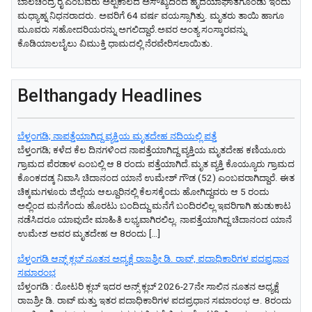
ಬಾಲಚಂದ್ರ ರೈ ಎಂಬವರು ಅಲ್ಪಕಾಲದ ಅಸೌಖ್ಯದಿಂದ ಹೃದಯಾಘಾತಗೊಂಡು ಇಂದು
ಮಧ್ಯಾಹ್ನ ನಿಧನರಾದರು. ಅವರಿಗೆ 64 ವರ್ಷ ವಯಸ್ಸಾಗಿತ್ತು. ಮೃತರು ತಾಯಿ ಹಾಗೂ
ಮೂವರು ಸಹೋದರಿಯರನ್ನು ಅಗಲಿದ್ದಾರೆ.ಅವರ ಅಂತ್ಯ ಸಂಸ್ಕಾರವನ್ನು
ಕೊಡಿಯಾಲಬೈಲು ವಿಮುಕ್ತಿ ಧಾಮದಲ್ಲಿ ನೆರವೇರಿಸಲಾಯಿತು.
Belthangady Headlines
ಬೆಳ್ತಂಗಡಿ; ನಾಪತ್ತೆಯಾಗಿದ್ದ ವ್ಯಕ್ತಿಯ ಮೃತದೇಹ ನದಿಯಲ್ಲಿ ಪತ್ತೆ
ಬೆಳ್ತಂಗಡಿ; ಕಳೆದ ಕೆಲ ದಿನಗಳಿಂದ ನಾಪತ್ತೆಯಾಗಿದ್ದ ವ್ಯಕ್ತಿಯ ಮೃತದೇಹ ಕಣಿಯೂರು
ಗ್ರಾಮದ ಪೆರಡಾಳ ಎಂಬಲ್ಲಿ ಆ 8 ರಂದು ಪತ್ತೆಯಾಗಿದೆ.ಮೃತ ವ್ಯಕ್ತಿ ಕೊಯ್ಯೂರು ಗ್ರಾಮದ
ಕೊಂಕದಡ್ಕ ನಿವಾಸಿ ಚಿದಾನಂದ ಯಾನೆ ಉಮೇಶ್ ಗೌಡ (52) ಎಂಬವರಾಗಿದ್ದಾರೆ. ಈತ
ಚಿಕ್ಕಮಗಳೂರು ಜಿಲ್ಲೆಯ ಆಲ್ದೂರಿನಲ್ಲಿ ಕೆಲಸಕ್ಕೆಂದು ಹೋಗಿದ್ದವರು ಆ 5 ರಂದು
ಅಲ್ಲಿಂದ ಮನೆಗೆಂದು ಹೊರಟು ಬಂದಿದ್ದು ಮನೆಗೆ ಬಂದಿರಲಿಲ್ಲ ಇವರಿಗಾಗಿ ಹುಡುಕಾಟ
ನಡೆಸಿದರೂ ಯಾವುದೇ ಮಾಹಿತಿ ಲಭ್ಯವಾಗಿರಲಿಲ್ಲ. ನಾಪತ್ತೆಯಾಗಿದ್ದ ಚಿದಾನಂದ ಯಾನೆ
ಉಮೇಶ ಅವರ ಮೃತದೇಹ ಆ 8ರಂದು […]
ಬೆಳ್ತಂಗಡಿ ಆನ್ಸ್ ಕ್ಲಬ್ ನೂತನ ಅಧ್ಯಕ್ಷೆ ರಾಜಶ್ರೀ ಡಿ. ರಾವ್, ಪದಾಧಿಕಾರಿಗಳ ಪದಪ್ರಧಾನ
ಸಮಾರಂಭ
ಬೆಳ್ತಂಗಡಿ : ರೋಟರಿ ಕ್ಲಬ್ ಇದರ ಅನ್ಸ್ ಕ್ಲಬ್ 2026-27ನೇ ಸಾಲಿನ ನೂತನ ಅಧ್ಯಕ್ಷೆ
ರಾಜಶ್ರೀ ಡಿ. ರಾವ್ ಮತ್ತು ಇತರ ಪದಾಧಿಕಾರಿಗಳ ಪದಪ್ರಧಾನ ಸಮಾರಂಭ ಆ. 8ರಂದು