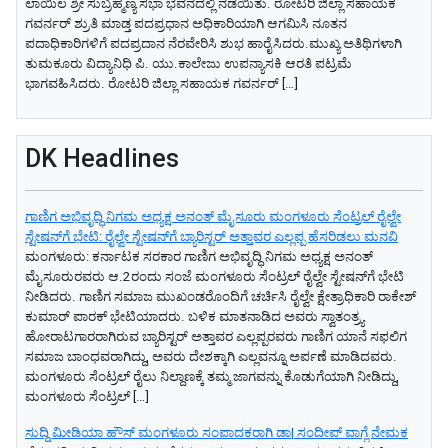
ಲಾಯಿಲ ಶ್ರೀ ಸುಬ್ರಹ್ಮಣ್ಯ ಸಭಾ ಭವನದಲ್ಲಿ ನಡೆಯಿತು. ರೋಟರಿ ಜಿಲ್ಲಾ ಸಹಾಯಕ
ಗವರ್ನರ್ ಶ್ರುತಿ ಮಾಡ್ತ ಪದಪ್ರಧಾನ ಅಧಿಕಾರಿಯಾಗಿ ಆಗಮಿಸಿ ನೂತನ
ಪದಾಧಿಕಾರಿಗಳಿಗೆ ಪದಪ್ರದಾನ ನೆರವೇರಿಸಿ ಶುಭ ಹಾರೈಸಿದರು.ಮುಖ್ಯ ಅತಿಥಿಗಳಾಗಿ
ತುಮಕೂರು ವಿದ್ಯಾನಿಧಿ ಪಿ. ಯು.ಕಾಲೇಜು ಉಪನ್ಯಾಸಕಿ ಆರತಿ ಪಟ್ರಮೆ
ಭಾಗವಹಿಸಿದರು. ರೋಟರಿ ಜಿಲ್ಲಾ ಸಹಾಯಕ ಗವರ್ನರ್ […]
DK Headlines
ಗಾಣಿಗ ಅಭಿವೃದ್ಧಿ ನಿಗಮ ಅಧ್ಯಕ್ಷ‌ ಅನಂತ್‌ ಮೈಸೂರು ಮಂಗಳೂರು ಸೆಂಟ್ರಲ್‌ ರೈಲ್ವೇ
ಸ್ಟೇಷನ್‌ಗೆ ಭೇಟಿ: ರೈಲ್ವೇ ಸ್ಟೇಷನ್‌ಗೆ ಬ್ಯಾರಿಸ್ಟರ್‌ ಅತ್ತಾವರ ಎಲ್ಲಪ್ಪ ಹೆಸರಿಡಲು ಮನವಿ
ಮಂಗಳೂರು: ಕರ್ನಾಟಕ ಸರಕಾರ ಗಾಣಿಗ ಅಭಿವೃದ್ಧಿ ನಿಗಮ ಅಧ್ಯಕ್ಷ‌ ಅನಂತ್‌
ಮೈಸೂರುರವರು ಆ.2ರಂದು ಸಂಜೆ ಮಂಗಳೂರು ಸೆಂಟ್ರಲ್‌ ರೈಲ್ವೇ ಸ್ಟೇಷನ್‌ಗೆ ಭೇಟಿ
ನೀಡಿದರು. ಗಾಣಿಗ ಸಮಾಜ ಮುಖಂಡರೊಂದಿಗೆ ಚರ್ಚಿಸಿ ರೈಲ್ವೇ ಕ್ಷೇತ್ರಾಧಿಕಾರಿ ರಾಕೇಶ್‌
ಕುಮಾರ್‌ ಪಾರಕ್‌ ಭೇಟಿಯಾದರು. ಬಳಿಕ ಮಾತನಾಡಿದ ಅವರು ಸ್ವಾತಂತ್ರ್ಯ
ಹೋರಾಟಗಾರರಾಗಿರುವ ಬ್ಯಾರಿಸ್ಟರ್‌ ಅತ್ತಾವರ ಎಲ್ಲಪ್ಪರವರು ಗಾಣಿಗ ಯಾನೆ ಸಫಲಿಗ
ಸಮಾಜ ಬಾಂಧವರಾಗಿದ್ದು, ಅವರು ದೇಶಕ್ಕಾಗಿ ಎಲ್ಲವನ್ನೂ ಅರ್ಪಣೆ ಮಾಡಿದವರು.
ಮಂಗಳೂರು ಸೆಂಟ್ರಲ್‌ ರೈಲು ನಿಲ್ದಾಣಕ್ಕೆ ತಮ್ಮ ಜಾಗವನ್ನು ಕೊಡುಗೆಯಾಗಿ ನೀಡಿದ್ದು,
ಮಂಗಳೂರು ಸೆಂಟ್ರಲ್‌ […]
ಸುದ್ದಿ ಮೀಡಿಯಾ ಹೌಸ್ ಮಂಗಳೂರು ಸಂಪಾದಕರಾಗಿ ಡಾ| ಸಂದೀಪ್ ವಾಗ್ಲೆ ನೇಮಕ