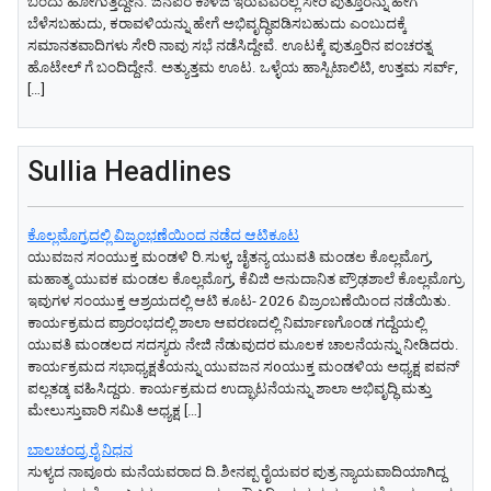
ಬಂದು ಹೋಗುತ್ತಿದ್ದೇನೆ. ಜನಪರ ಕಾಳಜಿ ಇರುವವರೆಲ್ಲ ಸೇರಿ ಪುತ್ತೂರನ್ನು ಹೇಗೆ
ಬೆಳೆಸಬಹುದು, ಕರಾವಳಿಯನ್ನು ಹೇಗೆ ಅಭಿವೃದ್ಧಿಪಡಿಸಬಹುದು ಎಂಬುದಕ್ಕೆ
ಸಮಾನತವಾದಿಗಳು ಸೇರಿ ನಾವು ಸಭೆ ನಡೆಸಿದ್ದೇವೆ. ಊಟಕ್ಕೆ ಪುತ್ತೂರಿನ ಪಂಚರತ್ನ
ಹೊಟೇಲ್‌ ಗೆ ಬಂದಿದ್ದೇನೆ. ಅತ್ಯುತ್ತಮ ಊಟ. ಒಳ್ಳೆಯ ಹಾಸ್ಪಿಟಾಲಿಟಿ, ಉತ್ತಮ ಸರ್ವ್‌,
[…]
Sullia Headlines
ಕೊಲ್ಲಮೊಗ್ರದಲ್ಲಿ ವಿಜೃಂಭಣೆಯಿಂದ ನಡೆದ ಆಟಿಕೂಟ
ಯುವಜನ ಸಂಯುಕ್ತ ಮಂಡಳಿ ರಿ.ಸುಳ್ಯ, ಚೈತನ್ಯ ಯುವತಿ ಮಂಡಲ ಕೊಲ್ಲಮೊಗ್ರ,
ಮಹಾತ್ಮ ಯುವಕ ಮಂಡಲ ಕೊಲ್ಲಮೊಗ್ರ, ಕೆವಿಜಿ ಅನುದಾನಿತ ಪ್ರೌಢಶಾಲೆ ಕೊಲ್ಲಮೊಗ್ರು
ಇವುಗಳ ಸಂಯುಕ್ತ ಆಶ್ರಯದಲ್ಲಿ ಆಟಿ ಕೂಟ- 2026 ವಿಜ್ರಂಬಣೆಯಿಂದ ನಡೆಯಿತು.
ಕಾರ್ಯಕ್ರಮದ ಪ್ರಾರಂಭದಲ್ಲಿ ಶಾಲಾ ಆವರಣದಲ್ಲಿ ನಿರ್ಮಾಣಗೊಂಡ ಗದ್ದೆಯಲ್ಲಿ
ಯುವತಿ ಮಂಡಲದ ಸದಸ್ಯರು ನೇಜಿ ನೆಡುವುದರ ಮೂಲಕ ಚಾಲನೆಯನ್ನು ನೀಡಿದರು.
ಕಾರ್ಯಕ್ರಮದ ಸಭಾಧ್ಯಕ್ಷತೆಯನ್ನು ಯುವಜನ ಸoಯುಕ್ತ ಮಂಡಳಿಯ ಅಧ್ಯಕ್ಷ ಪವನ್
ಪಲ್ಲತಡ್ಕ ವಹಿಸಿದ್ದರು. ಕಾರ್ಯಕ್ರಮದ ಉದ್ಘಾಟನೆಯನ್ನು ಶಾಲಾ ಅಭಿವೃದ್ಧಿ ಮತ್ತು
ಮೇಲುಸ್ತುವಾರಿ ಸಮಿತಿ ಅಧ್ಯಕ್ಷ […]
ಬಾಲಚಂದ್ರ ರೈ ನಿಧನ
ಸುಳ್ಯದ ನಾವೂರು ಮನೆಯವರಾದ ದಿ.ಶೀನಪ್ಪ ರೈಯವರ ಪುತ್ರ ನ್ಯಾಯವಾದಿಯಾಗಿದ್ದ