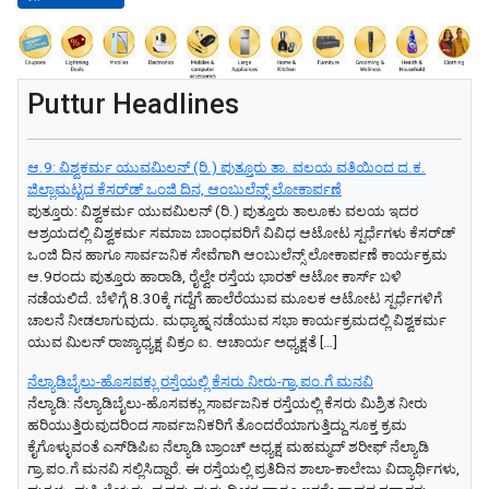
Puttur Headlines
ಆ.9: ವಿಶ್ವಕರ್ಮ ಯುವಮಿಲನ್‌ (ರಿ.) ಪುತ್ತೂರು ತಾ. ವಲಯ ವತಿಯಿಂದ ದ.ಕ.
ಜಿಲ್ಲಾಮಟ್ಟದ ಕೆಸರ್‌ಡ್‌ ಒಂಜಿ ದಿನ, ಆಂಬುಲೆನ್ಸ್‌ ಲೋಕಾರ್ಪಣೆ
ಪುತ್ತೂರು: ವಿಶ್ವಕರ್ಮ ಯುವಮಿಲನ್‌ (ರಿ.) ಪುತ್ತೂರು ತಾಲೂಕು ವಲಯ ಇದರ
ಆಶ್ರಯದಲ್ಲಿ ವಿಶ್ವಕರ್ಮ ಸಮಾಜ ಬಾಂಧವರಿಗೆ ವಿವಿಧ ಆಟೋಟ ಸ್ಪರ್ಧೆಗಳು ಕೆಸರ್‌ಡ್‌
ಒಂಜಿ ದಿನ ಹಾಗೂ ಸಾರ್ವಜನಿಕ ಸೇವೆಗಾಗಿ ಆಂಬುಲೆನ್ಸ್‌ ಲೋಕಾರ್ಪಣೆ ಕಾರ್ಯಕ್ರಮ
ಆ.9ರಂದು ಪುತ್ತೂರು ಹಾರಾಡಿ, ರೈಲ್ವೇ ರಸ್ತೆಯ ಭಾರತ್‌ ಆಟೋ ಕಾರ್ಸ್‌ ಬಳಿ
ನಡೆಯಲಿದೆ. ಬೆಳಿಗ್ಗೆ 8.30ಕ್ಕೆ ಗದ್ದೆಗೆ ಹಾಲೆರೆಯುವ ಮೂಲಕ ಆಟೋಟ ಸ್ಪರ್ಧೆಗಳಿಗೆ
ಚಾಲನೆ ನೀಡಲಾಗುವುದು. ಮಧ್ಯಾಹ್ನ ನಡೆಯುವ ಸಭಾ ಕಾರ್ಯಕ್ರಮದಲ್ಲಿ ವಿಶ್ವಕರ್ಮ
ಯುವ ಮಿಲನ್‌ ರಾಜ್ಯಾಧ್ಯಕ್ಷ ವಿಕ್ರಂ ಐ. ಆಚಾರ್ಯ ಅಧ್ಯಕ್ಷತೆ […]
ನೆಲ್ಯಾಡಿಬೈಲು-ಹೊಸವಕ್ಲು ರಸ್ತೆಯಲ್ಲಿ ಕೆಸರು ನೀರು-ಗ್ರಾ.ಪಂ.ಗೆ ಮನವಿ
ನೆಲ್ಯಾಡಿ: ನೆಲ್ಯಾಡಿಬೈಲು-ಹೊಸವಕ್ಲು ಸಾರ್ವಜನಿಕ ರಸ್ತೆಯಲ್ಲಿ ಕೆಸರು ಮಿಶ್ರಿತ ನೀರು
ಹರಿಯುತ್ತಿರುವುದರಿಂದ ಸಾರ್ವಜನಿಕರಿಗೆ ತೊಂದರೆಯಾಗುತ್ತಿದ್ದು ಸೂಕ್ತ ಕ್ರಮ
ಕೈಗೊಳ್ಳುವಂತೆ ಎಸ್‌ಡಿಪಿಐ ನೆಲ್ಯಾಡಿ ಬ್ರಾಂಚ್ ಅಧ್ಯಕ್ಷ ಮಹಮ್ಮದ್ ಶರೀಫ್ ನೆಲ್ಯಾಡಿ
ಗ್ರಾ.ಪಂ.ಗೆ ಮನವಿ ಸಲ್ಲಿಸಿದ್ದಾರೆ. ಈ ರಸ್ತೆಯಲ್ಲಿ ಪ್ರತಿದಿನ ಶಾಲಾ-ಕಾಲೇಜು ವಿದ್ಯಾರ್ಥಿಗಳು,