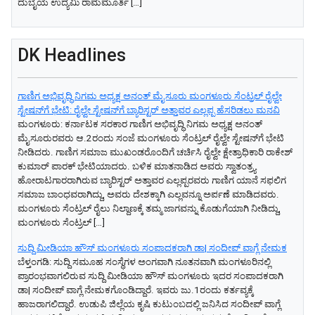
ದುಬೈಯ ಉದ್ಯಮಿ ರಾಮಮೂರ್ತಿ […]
DK Headlines
ಗಾಣಿಗ ಅಭಿವೃದ್ಧಿ ನಿಗಮ ಅಧ್ಯಕ್ಷ‌ ಅನಂತ್‌ ಮೈಸೂರು ಮಂಗಳೂರು ಸೆಂಟ್ರಲ್‌ ರೈಲ್ವೇ
ಸ್ಟೇಷನ್‌ಗೆ ಭೇಟಿ: ರೈಲ್ವೇ ಸ್ಟೇಷನ್‌ಗೆ ಬ್ಯಾರಿಸ್ಟರ್‌ ಅತ್ತಾವರ ಎಲ್ಲಪ್ಪ ಹೆಸರಿಡಲು ಮನವಿ
ಮಂಗಳೂರು: ಕರ್ನಾಟಕ ಸರಕಾರ ಗಾಣಿಗ ಅಭಿವೃದ್ಧಿ ನಿಗಮ ಅಧ್ಯಕ್ಷ‌ ಅನಂತ್‌
ಮೈಸೂರುರವರು ಆ.2ರಂದು ಸಂಜೆ ಮಂಗಳೂರು ಸೆಂಟ್ರಲ್‌ ರೈಲ್ವೇ ಸ್ಟೇಷನ್‌ಗೆ ಭೇಟಿ
ನೀಡಿದರು. ಗಾಣಿಗ ಸಮಾಜ ಮುಖಂಡರೊಂದಿಗೆ ಚರ್ಚಿಸಿ ರೈಲ್ವೇ ಕ್ಷೇತ್ರಾಧಿಕಾರಿ ರಾಕೇಶ್‌
ಕುಮಾರ್‌ ಪಾರಕ್‌ ಭೇಟಿಯಾದರು. ಬಳಿಕ ಮಾತನಾಡಿದ ಅವರು ಸ್ವಾತಂತ್ರ್ಯ
ಹೋರಾಟಗಾರರಾಗಿರುವ ಬ್ಯಾರಿಸ್ಟರ್‌ ಅತ್ತಾವರ ಎಲ್ಲಪ್ಪರವರು ಗಾಣಿಗ ಯಾನೆ ಸಫಲಿಗ
ಸಮಾಜ ಬಾಂಧವರಾಗಿದ್ದು, ಅವರು ದೇಶಕ್ಕಾಗಿ ಎಲ್ಲವನ್ನೂ ಅರ್ಪಣೆ ಮಾಡಿದವರು.
ಮಂಗಳೂರು ಸೆಂಟ್ರಲ್‌ ರೈಲು ನಿಲ್ದಾಣಕ್ಕೆ ತಮ್ಮ ಜಾಗವನ್ನು ಕೊಡುಗೆಯಾಗಿ ನೀಡಿದ್ದು,
ಮಂಗಳೂರು ಸೆಂಟ್ರಲ್‌ […]
ಸುದ್ದಿ ಮೀಡಿಯಾ ಹೌಸ್ ಮಂಗಳೂರು ಸಂಪಾದಕರಾಗಿ ಡಾ| ಸಂದೀಪ್ ವಾಗ್ಲೆ ನೇಮಕ
ಬೆಳ್ತಂಗಡಿ: ಸುದ್ದಿ ಸಮೂಹ ಸಂಸ್ಥೆಗಳ ಅಂಗವಾಗಿ ನೂತನವಾಗಿ ಮಂಗಳೂರಿನಲ್ಲಿ
ಪ್ರಾರಂಭವಾಗಲಿರುವ ಸುದ್ದಿ ಮೀಡಿಯಾ ಹೌಸ್ ಮಂಗಳೂರು ಇದರ ಸಂಪಾದಕರಾಗಿ
ಡಾ| ಸಂದೀಪ್ ವಾಗ್ಲೆ ನೇಮಕಗೊಂಡಿದ್ದಾರೆ. ಇವರು ಜು.1ರಂದು ಕರ್ತವ್ಯಕ್ಕೆ
ಹಾಜರಾಗಲಿದ್ದಾರೆ. ಉಡುಪಿ ಜಿಲ್ಲೆಯ ಕೃಷಿ ಕುಟುಂಬದಲ್ಲಿ ಜನಿಸಿದ ಸಂದೀಪ್ ವಾಗ್ಲೆ