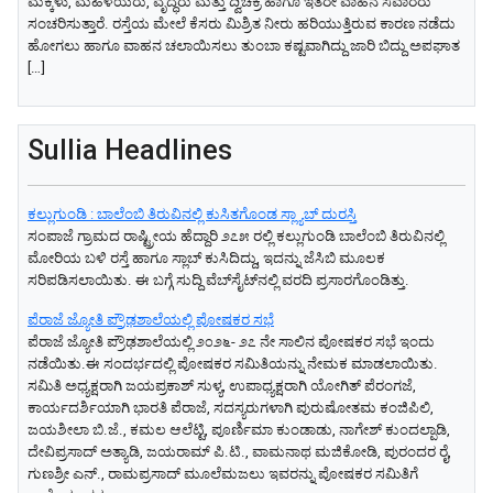
ಮಕ್ಕಳು, ಮಹಿಳೆಯರು, ವೃದ್ಧರು ಮತ್ತು ದ್ವಿಚಕ್ರ ಹಾಗೂ ಇತರೇ ವಾಹನ ಸವಾರರು
ಸಂಚರಿಸುತ್ತಾರೆ. ರಸ್ತೆಯ ಮೇಲೆ ಕೆಸರು ಮಿಶ್ರಿತ ನೀರು ಹರಿಯುತ್ತಿರುವ ಕಾರಣ ನಡೆದು
ಹೋಗಲು ಹಾಗೂ ವಾಹನ ಚಲಾಯಿಸಲು ತುಂಬಾ ಕಷ್ಟವಾಗಿದ್ದು ಜಾರಿ ಬಿದ್ದು ಅಪಘಾತ
[…]
Sullia Headlines
ಕಲ್ಲುಗುಂಡಿ : ಬಾಲೆಂಬಿ ತಿರುವಿನಲ್ಲಿ ಕುಸಿತಗೊಂಡ ಸ್ಲ್ಯಾಬ್ ದುರಸ್ತಿ
ಸಂಪಾಜೆ ಗ್ರಾಮದ ರಾಷ್ಟ್ರೀಯ ಹೆದ್ದಾರಿ ೨೭೫ ರಲ್ಲಿ ಕಲ್ಲುಗುಂಡಿ ಬಾಲೆಂಬಿ ತಿರುವಿನಲ್ಲಿ
ಮೋರಿಯ ಬಳಿ ರಸ್ತೆ ಹಾಗೂ ಸ್ಲಾಬ್ ಕುಸಿದಿದ್ದು, ಇದನ್ನು ಜೆಸಿಬಿ ಮೂಲಕ
ಸರಿಪಡಿಸಲಾಯಿತು. ಈ ಬಗ್ಗೆ ಸುದ್ದಿ ವೆಬ್‌ಸೈಟ್‌ನಲ್ಲಿ ವರದಿ ಪ್ರಸಾರಗೊಂಡಿತ್ತು.
ಪೆರಾಜೆ ಜ್ಯೋತಿ ಪ್ರೌಢಶಾಲೆಯಲ್ಲಿ ಪೋಷಕರ ಸಭೆ
ಪೆರಾಜೆ ಜ್ಯೋತಿ ಪ್ರೌಢಶಾಲೆಯಲ್ಲಿ ೨೦೨೬- ೨೭ ನೇ ಸಾಲಿನ ಪೋಷಕರ ಸಭೆ ಇಂದು
ನಡೆಯಿತು.ಈ ಸಂದರ್ಭದಲ್ಲಿ ಪೋಷಕರ ಸಮಿತಿಯನ್ನು ನೇಮಕ ಮಾಡಲಾಯಿತು.
ಸಮಿತಿ ಅಧ್ಯಕ್ಷರಾಗಿ ಜಯಪ್ರಕಾಶ್ ಸುಳ್ಯ, ಉಪಾಧ್ಯಕ್ಷರಾಗಿ ಯೋಗಿತ್ ಪೆರಂಗಜೆ,
ಕಾರ್ಯದರ್ಶಿಯಾಗಿ ಭಾರತಿ ಪೆರಾಜೆ, ಸದಸ್ಯರುಗಳಾಗಿ ಪುರುಷೋತಮ ಕಂಜಿಪಿಲಿ,
ಜಯಶೀಲಾ ಬಿ.ಜೆ., ಕಮಲ ಆಲೆಟ್ಟಿ, ಪೂರ್ಣಿಮಾ ಕುಂಡಾಡು, ನಾಗೇಶ್ ಕುಂದಲ್ಪಾಡಿ,
ದೇವಿಪ್ರಸಾದ್ ಅತ್ಯಾಡಿ, ಜಯರಾಮ್ ಪಿ.ಟಿ., ವಾಮನಾಥ ಮಜಿಕೋಡಿ, ಪುರಂದರ ರೈ,
ಗುಣಶ್ರೀ ಎನ್., ರಾಮಪ್ರಸಾದ್ ಮೂಲೆಮಜಲು ಇವರನ್ನು ಪೋಷಕರ ಸಮಿತಿಗೆ