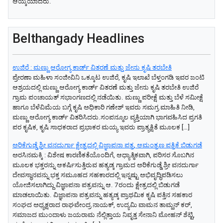
ಆಯ್ಕೆಯಾದರು.
Belthangady Headlines
ಉಜಿರೆ : ಮಣ್ಣು ಆರೋಗ್ಯ ಕಾರ್ಡ್ ವಿತರಣೆ ಮತ್ತು ಜೇನು ಕೃಷಿ ತರಬೇತಿ
ಪ್ರೇರಣಾ ಮಹಿಳಾ ಸಂಜೀವಿನಿ ಒಕ್ಕೂಟ ಉಜಿರೆ, ಕೃಷಿ ಇಲಾಖೆ ಬೆಳ್ತಂಗಡಿ ಇವರ ಜಂಟಿ
ಆಶ್ರಯದಲ್ಲಿ ಮಣ್ಣು ಆರೋಗ್ಯ ಕಾರ್ಡ್ ವಿತರಣೆ ಮತ್ತು ಜೇನು ಕೃಷಿ ತರಬೇತಿ ಉಜಿರೆ
ಗ್ರಾಮ ಪಂಚಾಯತ್ ಸಭಾಂಗಣದಲ್ಲಿ ನಡೆಯಿತು. ಮಣ್ಣು ಪರೀಕ್ಷೆ ಮತ್ತು ಬೆಳೆ ಸಮೀಕ್ಷೆ
ಹಾಗೂ ಬೆಳೆವಿಮೆಯ ಬಗ್ಗೆ ಕೃಷಿ ಅಧಿಕಾರಿ ಗಣೇಶ್ ಇವರು ಸಮಗ್ರ ಮಾಹಿತಿ ನೀಡಿ,
ಮಣ್ಣು ಆರೋಗ್ಯ ಕಾರ್ಡ್ ವಿತರಿಸಿದರು.ಸಂಪನ್ಮೂಲ ವ್ಯಕ್ತಿಯಾಗಿ ಭಾಗವಹಿಸಿದ ಪ್ರಗತಿ
ಪರ ಕೃಷಿಕ, ಕೃಷಿ ಸಾಧಕರಾದ ಪ್ರಭಾಕರ ಮಯ್ಯ ಇವರು ಪ್ರಾತ್ಯಕ್ಷಿತೆ ಮೂಲಕ […]
ಅರಿಕೆಗುಡ್ಡೆ ಶ್ರೀ ವನದುರ್ಗಾ ಕ್ಷೇತ್ರದಲ್ಲಿ ವಿಜ್ಞಾಪನಾ ಪತ್ರ, ಆಮಂತ್ರಣ ಪತ್ರಿಕೆ ಬಿಡುಗಡೆ
ಅರಸಿನಮಕ್ಕಿ : ವಿಶೇಷ ಕಾರಣಿಕತೆಯೊಂದಿಗೆ, ಆಧ್ಯಾತ್ಮಿಕವಾಗಿ, ಪರಿಸರ ಸೊಬಗಿನ
ಮೂಲಕ ಭಕ್ತರನ್ನು ಆಕರ್ಷಿಸುತ್ತಿರುವ ಹತ್ಯಡ್ಕ ಗ್ರಾಮದ ಅರಿಕೆಗುಡ್ಡೆ ಶ್ರೀ ವನದುರ್ಗಾ
ದೇವಸ್ಥಾನವನ್ನು ಭಕ್ತ ಸಮೂಹದ ಸಹಕಾರದಲ್ಲಿ ಇನ್ನಷ್ಟು ಅಭಿವೃದ್ಧಿಪಡಿಸಲು
ಯೋಜಿಸಲಾಗಿದ್ದು ವಿಜ್ಞಾಪನಾ ಪತ್ರವನ್ನು ಆ. 7ರಂದು ಕ್ಷೇತ್ರದಲ್ಲಿ ಬಿಡುಗಡೆ
ಮಾಡಲಾಯಿತು. ವಿಜ್ಞಾಪನಾ ಪತ್ರವನ್ನು ಹತ್ಯಡ್ಕ ಪ್ರಾಥಮಿಕ ಕೃಷಿ ಪತ್ತಿನ ಸಹಕಾರ
ಸಂಘದ ಅಧ್ಯಕ್ಷರಾದ ರಾಘವೇಂದ್ರ ನಾಯಕ್, ಉದ್ಯಮಿ ವಾಮನ ತಾಮ್ಹನ್ ಕರ್,
ಸಮಾಜದ ಮುಂದಾಳು ಜಯರಾಮ ನೆಲ್ಲಿತ್ತಾಯ ನಿವೃತ್ತ ಸೇನಾನಿ ಮೋಹನ್ ಶೆಟ್ಟಿ,