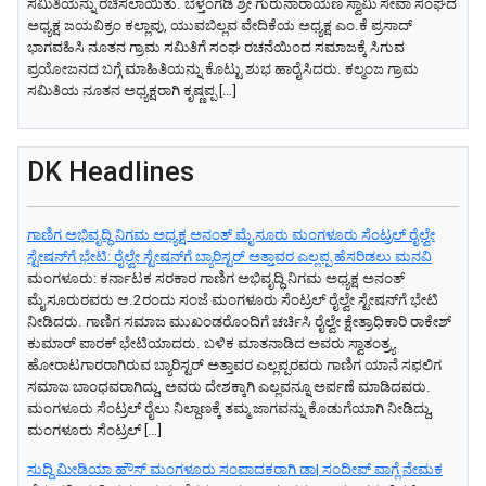
ಸಮಿತಿಯನ್ನು ರಚಿಸಲಾಯಿತು. ಬೆಳ್ತಂಗಡಿ ಶ್ರೀ ಗುರುನಾರಾಯಣ ಸ್ವಾಮಿ ಸೇವಾ ಸಂಘದ
ಅಧ್ಯಕ್ಷ ಜಯವಿಕ್ರಂ ಕಲ್ಲಾಪು, ಯುವಬಿಲ್ಲವ ವೇದಿಕೆಯ ಅಧ್ಯಕ್ಷ ಎಂ.ಕೆ ಪ್ರಸಾದ್
ಭಾಗವಹಿಸಿ ನೂತನ ಗ್ರಾಮ ಸಮಿತಿಗೆ ಸಂಘ ರಚನೆಯಿಂದ ಸಮಾಜಕ್ಕೆ ಸಿಗುವ
ಪ್ರಯೋಜನದ ಬಗ್ಗೆ ಮಾಹಿತಿಯನ್ನು ಕೊಟ್ಟು ಶುಭ ಹಾರೈಸಿದರು. ಕಲ್ಮಂಜ ಗ್ರಾಮ
ಸಮಿತಿಯ ನೂತನ ಅಧ್ಯಕ್ಷರಾಗಿ ಕೃಷ್ಣಪ್ಪ […]
DK Headlines
ಗಾಣಿಗ ಅಭಿವೃದ್ಧಿ ನಿಗಮ ಅಧ್ಯಕ್ಷ‌ ಅನಂತ್‌ ಮೈಸೂರು ಮಂಗಳೂರು ಸೆಂಟ್ರಲ್‌ ರೈಲ್ವೇ
ಸ್ಟೇಷನ್‌ಗೆ ಭೇಟಿ: ರೈಲ್ವೇ ಸ್ಟೇಷನ್‌ಗೆ ಬ್ಯಾರಿಸ್ಟರ್‌ ಅತ್ತಾವರ ಎಲ್ಲಪ್ಪ ಹೆಸರಿಡಲು ಮನವಿ
ಮಂಗಳೂರು: ಕರ್ನಾಟಕ ಸರಕಾರ ಗಾಣಿಗ ಅಭಿವೃದ್ಧಿ ನಿಗಮ ಅಧ್ಯಕ್ಷ‌ ಅನಂತ್‌
ಮೈಸೂರುರವರು ಆ.2ರಂದು ಸಂಜೆ ಮಂಗಳೂರು ಸೆಂಟ್ರಲ್‌ ರೈಲ್ವೇ ಸ್ಟೇಷನ್‌ಗೆ ಭೇಟಿ
ನೀಡಿದರು. ಗಾಣಿಗ ಸಮಾಜ ಮುಖಂಡರೊಂದಿಗೆ ಚರ್ಚಿಸಿ ರೈಲ್ವೇ ಕ್ಷೇತ್ರಾಧಿಕಾರಿ ರಾಕೇಶ್‌
ಕುಮಾರ್‌ ಪಾರಕ್‌ ಭೇಟಿಯಾದರು. ಬಳಿಕ ಮಾತನಾಡಿದ ಅವರು ಸ್ವಾತಂತ್ರ್ಯ
ಹೋರಾಟಗಾರರಾಗಿರುವ ಬ್ಯಾರಿಸ್ಟರ್‌ ಅತ್ತಾವರ ಎಲ್ಲಪ್ಪರವರು ಗಾಣಿಗ ಯಾನೆ ಸಫಲಿಗ
ಸಮಾಜ ಬಾಂಧವರಾಗಿದ್ದು, ಅವರು ದೇಶಕ್ಕಾಗಿ ಎಲ್ಲವನ್ನೂ ಅರ್ಪಣೆ ಮಾಡಿದವರು.
ಮಂಗಳೂರು ಸೆಂಟ್ರಲ್‌ ರೈಲು ನಿಲ್ದಾಣಕ್ಕೆ ತಮ್ಮ ಜಾಗವನ್ನು ಕೊಡುಗೆಯಾಗಿ ನೀಡಿದ್ದು,
ಮಂಗಳೂರು ಸೆಂಟ್ರಲ್‌ […]
ಸುದ್ದಿ ಮೀಡಿಯಾ ಹೌಸ್ ಮಂಗಳೂರು ಸಂಪಾದಕರಾಗಿ ಡಾ| ಸಂದೀಪ್ ವಾಗ್ಲೆ ನೇಮಕ