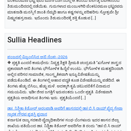
ವೆಂಕಟರಮಣ ಭಟ್ಟ ಇವರ ಮಾರ್ಗದರ್ಶನದಲ್ಲಿ ಆ.8ರಂದು ಪರ್ಲಡ್ಕ ವಿವೇಕಾನಂದ
ಶಿಶುಮಂದಿರದಲ್ಲಿ ನಡೆಯಿತು. ಗುರುಗಳಾದ ಮಂಜುಳಗಿರಿ ವೆಂಕಟರಮಣ ಭಟ್ಟರವರು
ಮಾತನಾಡಿ ಮನಸ್ಸಿಗೆ ಶಾಂತಿ ನೆಮ್ಮದಿ ಹಾಗೂ ಕಷ್ಟಗಳನ್ನು ಪರಿಹರಿಸು ಸ್ತೋತ್ರವೇ ಶ್ರೀ
ವಿಷ್ಣುಸಹಸ್ರನಾಮ. ಇದೊಂದು ಶಿಶುಮಂದಿರಕ್ಕೆ ಶಕ್ತಿ ಕೊಡುವ […]
Sullia Headlines
ಪಂಜದಲ್ಲಿ ವಿಜ್ರಂಭಿಸಿದ ಆಟಿ ನೆಂಪು -2026
🔶 ಪ್ರಕೃತಿ ಎಂದರೆ ಕಾಮಧೇನು: ನಿವೃತ್ತ ಶಿಕ್ಷಕಿ ಶ್ರೀಮತಿ ಚಂದ್ರಮತಿ “ಖಗೋಳ ಶಾಸ್ತ್ರದ
ಪ್ರಕಾರವಾಗಿ ಆಟಿ ತಿಂಗಳು ಭೌಗೋಳಿಕ ಹಿನ್ನೆಲೆ ಉಂಟು. ಭೌಗೋಳಿಕ ಮಹತ್ವದಿಂದಾಗಿ
ಅಲ್ಲಿನ ಪರಿಸರ ಸಾಮಾಜಿಕ, ಸಾಂಸ್ಕೃತಿಕವಾಗಿ ಇನ್ನೂ ವಿಶೇಷತೆಯನ್ನು
ಪಡೆದುಕೊಂಡಿದೆ. ಈ ತಿಂಗಳಲ್ಲಿ ಆಹಾರ ಪದ್ಧತಿ ಕೂಡ ವಿಶೇಷತೆಯನ್ನು ಪಡೆದಿದೆ. ಈ
ತಿಂಗಳು ಹೆಚ್ಚು ಬಿಸಿಲು, ಹೆಚ್ಚು ಮಳೆ. ಅದಕ್ಕಾಗಿ ಕೃಷಿ ಚಟುವಟಿಕೆಗೆ ವಿರಾಮದ
ಸಮಯವಿದು. ಇಡೀ ಜೀವ ಜಗತ್ತಿಗೆ ಇರುವಂತದು ಒಂದೇ ಪ್ರಕೃತಿ. ವಿಶೇಷವಾಗಿ
ಪ್ರಕೃತಿಯ ಆರಾಧಿಸುವ ತಿಂಗಳು ಇದು. ಪ್ರಕೃತಿಯೆಂದರೆ […]
ಡಾI. ನಿಶ್ಚಿತಾ ಕಿಶೋರ್ ಅರಂಪಾಡಿ ಅವರಿಗೆ ಹಾಸನದಲ್ಲಿ ಡಾl ಬಿ.ಸಿ ರಾಯ್ ವೈದ್ಯ ಸೇವಾ
ಸ್ಮಾರಕ ಗೌರವ ಪ್ರಶಸ್ತಿ ಪ್ರದಾನ
ಕರ್ನಾಟಕ ರಾಜ್ಯ ಸರಕಾರಿ ವೈದ್ಯಾಧಿಕಾರಿಗಳ ಸಂಘ ಬೆಂಗಳೂರು ಇದರ ಹಾಸನ ಜಿಲ್ಲಾ
ಶಾಖೆಯ ವತಿಯಿಂದ ಡಾI. ನಿಶ್ಚಿತಾ ಕಿಶೋರ್ ಅವರಿಗೆಆ.8 ರಂದು “ಡಾl ಬಿ.ಸಿ ರಾಯ್