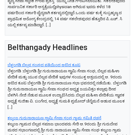
ವೈದ್ಯ ಸೇವಾ ಸ್ಮಾರಕ ಗೌರವ ಪ್ರಶಸ್ತಿ” ಯನ್ನು ನೀಡಿ ಗೌರವಿಸಲಾಯಿತು. ಸಕಲೇಶಪುರದ
ಸಾರ್ವಜನಿಕ ಸರ್ಕಾರಿ ಆಸ್ಪತ್ರೆಯಲ್ಲಿphysician ಆಗಿರುವ ಇವರು ಕಳೆದ 18
ವರ್ಷದಿಂದ ಸರ್ಕಾರಿ ವೈದ್ಯರಾಗಿ ಕರ್ತವ್ಯದಲ್ಲಿದ್ದಾರೆ.ಒಂದು ವರ್ಷ ಕುಕ್ಕೆ ಸುಬ್ರಹ್ಮಣ್ಯ ದ
ಪ್ರಾಥಮಿಕ ಆರೋಗ್ಯ ಕೇಂದ್ರದಲ್ಲಿ, 14 ವರ್ಷ ಸಕಲೇಶಪುರದ ಹೆತ್ತೂರಿನ ಪಿ.ಎಚ್. ಸಿ
ಯಲ್ಲಿ ಕರ್ತವ್ಯ ಮಾಡಿದ್ದಾರೆ. […]
Belthangady Headlines
ಬೆಳ್ತಂಗಡಿ ಬಿಲ್ಲವ ಸಂಘದ ವತಿಯಿಂದ ಆಟಿದ ಕೂಟ
ಬೆಳ್ತಂಗಡಿ :ಬೆಳ್ತಂಗಡಿ ಶ್ರೀ ಗುರುನಾರಾಯಣ ಸ್ವಾಮಿ ಸೇವಾ ಸಂಘ, ಬಿಲ್ಲವ ಮಹಿಳಾ
ವೇದಿಕೆ ಮತ್ತು ಯುವ ಬಿಲ್ಲವ ವೇದಿಕೆ ಇವುಗಳ ಸಂಯುಕ್ತ ಆಶ್ರಯದಲ್ಲಿ ಆ. 9ರಂದು
ಆಟಿದ ಕೂಟ ಬೆಳ್ತಂಗಡಿ ಶ್ರೀ ಗುರುನಾರಾಯಣ ಸಭಾ ಭವನದಲ್ಲಿ ನಡೆಯಿತು. ಬೆಳ್ತಂಗಡಿ
ಶ್ರೀ ಗುರುನಾರಾಯಣ ಸ್ವಾಮಿ ಸೇವಾ ಸಂಘದ ಅಧ್ಯಕ್ಷ ಜಯವಿಕ್ರಂ ಕಲ್ಲಾಪು ದೀಪ
ಬೆಳಗಿಸಿ ನೇಜಿ ನೆಡುವ ಮೂಲಕ ಉದ್ಘಾಟಿಸಿದರು.ಬಿಲ್ಲವ ಮಹಿಳಾ ವೇದಿಕೆಯ ಸ್ಥಾಪಕ
ಅಧ್ಯಕ್ಷೆ ಸುಜಿತಾ ವಿ. ಬಂಗೇರ, ಅಧ್ಯಕ್ಷೆ ಸುಮತಿ ಪ್ರಮೋದ್ ಚೆನ್ನೆಮನೆ ಆಡುವ ಮೂಲಕ
[…]
ಕಲ್ಮಂಜ ಗುರುನಾರಾಯಣ ಸ್ವಾಮಿ ಸೇವಾ ಸಂಘ ಗ್ರಾಮ ಸಮಿತಿ ರಚನೆ
ಕಲ್ಮಂಜ ಗ್ರಾಮದ ಬಿಲ್ಲವ ಸಮಾಜ ಭಾಂದವರು ಸೇರಿ ಆ.9ರಂದು ಶ್ರೀ ಗುರುದೇವ
ಮಠದ ಸಭಾಂಗಣದಲ್ಲಿ ಶ್ರೀ ಗುರು ನಾರಾಯಣ ಸ್ವಾಮಿ ಸೇವಾ ಸಂಘ ಕಲ್ಮಂಜ ಗ್ರಾಮ