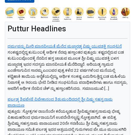
Puttur Headlines
ಧರ್ಮವನ್ನು ಮೀರಿ ಮಾನವೀಯತೆ ಮೆರೆದ ಮಜ್ಜಾರಡ್ಕ ವಿಷ್ಣು ಯುವಶಕ್ತಿ ಸಂಘಟನೆ
ಸಂಕಷ್ಟದಲ್ಲಿದ್ದ ಕುಟುಂಬಕ್ಕೆ ಆರ್ಥಿಕ ನೆರವು ಹಸ್ತಾಂತರ ಪುತ್ತೂರು: ಕಷ್ಟದಲ್ಲಿರುವ ಬಡ
ಕುಟುಂಬವೊಂದಕ್ಕೆ ನೆರವಿನ ಹಸ್ತ ಚಾಚುವ ಮೂಲಕ ಶ್ರೀ ವಿಷ್ಣು ಯುವಶಕ್ತಿ ಬಳಗ
ಮಜ್ಜಾರಡ್ಕ ಇದರ ಸದಸ್ಯರು ಮಾನವೀಯತೆ ಮೆರೆದಿದ್ದಾರೆ. ಅರಿಯಡ್ಕ ಗ್ರಾಮದ
ಎಂಡೆಸಾಗುವಿನ ಸಾರಮ್ಮ ಎಂಬವರ ಪುತ್ರ ಕಳೆದ 22 ವರ್ಷಗಳಿಂದ ಮನೆಯಲ್ಲಿ
ಕಟ್ಟಿಹಾಕಿ ತಾಯಿಯ ಆರೈಕೆಯಲ್ಲಿದ್ದು, ಆರ್ಥಿಕ ಸಂಕಷ್ಟ ಎದುರಿಸುತ್ತಿದ್ದ ಬಡ ಮಹಿಳೆಯ
ನಿವಾಸಕ್ಕೆ ಆ.9ರಂದು ಭೇಟಿ ನೀಡಿದ ಸಂಘಟನೆಯ ಪದಾಧಿಕಾರಿಗಳು ಹಾಗೂ ಸದಸ್ಯರು,
ಅವರಿಗೆ ಆರ್ಥಿಕ ನೆರವಿನ ಚೆಕ್ ನ್ನು ಹಸ್ತಾಂತರಿಸಿದರು. ಸಮಾಜಮುಖಿ […]
ಪರ್ಲಡ್ಕ ಶಿವಪೇಟೆ ವಿವೇಕಾನಂದ ಶಿಶುಮಂದಿರದಲ್ಲಿ ಶ್ರೀ ವಿಷ್ಣು ಸಹಸ್ರನಾಮ
ಪಾರಾಯಣ
ಪುತ್ತೂರು: ಸ್ತೋತ್ರಗಳ ರಾಜನೆಂದೇ ಕರೆಯಲ್ಪಡುವ ಶ್ರೀವಿಷ್ಣುಸಹಸ್ರನಾಮವು ಭೀಷ್ಮ
ಪಿತಾಮಹರಿಂದ ಧರ್ಮರಾಯನಿಗೆ ಉಪದೇಶಿಸಲ್ಪಟ್ಟ ಸ್ತೋತ್ರವಾಗಿದೆ. ಈ ಪವಿತ್ರ
ಶ್ರೀವಿಷ್ಣು ಸಹಸ್ರನಾಮ ಪಾರಾಯಣದ 20ನೇ ಸರಣಿಯು ಶ್ರೀ ವಿಷ್ಣು ಸಹಸ್ರನಾಮ
ಪಾರಾಯಣ ಸಮಿತಿ ಪರ್ಲಡ್ಕ ಇದರ ಆಶ್ರಯದಲ್ಲಿ ಗುರುಗಳಾದ ವೇ.ಮೂ ಮಂಜುಳಗಿರಿ