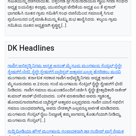
ಸಮಿತಿಯನ್ನು ರಚಿಸಲಾಯಿತು. ಬೆಳ್ತಂಗಡಿ ಶ್ರೀ ಗುರುನಾರಾಯಣ ಸ್ವಾಮಿ ಸೇವಾ ಸಂಘದ
ಅಧ್ಯಕ್ಷ ಜಯವಿಕ್ರಂ ಕಲ್ಲಾಪು, ಯುವಬಿಲ್ಲವ ವೇದಿಕೆಯ ಅಧ್ಯಕ್ಷ ಎಂ.ಕೆ ಪ್ರಸಾದ್
ಭಾಗವಹಿಸಿ ನೂತನ ಗ್ರಾಮ ಸಮಿತಿಗೆ ಸಂಘ ರಚನೆಯಿಂದ ಸಮಾಜಕ್ಕೆ ಸಿಗುವ
ಪ್ರಯೋಜನದ ಬಗ್ಗೆ ಮಾಹಿತಿಯನ್ನು ಕೊಟ್ಟು ಶುಭ ಹಾರೈಸಿದರು. ಕಲ್ಮಂಜ ಗ್ರಾಮ
ಸಮಿತಿಯ ನೂತನ ಅಧ್ಯಕ್ಷರಾಗಿ ಕೃಷ್ಣಪ್ಪ […]
DK Headlines
ಗಾಣಿಗ ಅಭಿವೃದ್ಧಿ ನಿಗಮ ಅಧ್ಯಕ್ಷ‌ ಅನಂತ್‌ ಮೈಸೂರು ಮಂಗಳೂರು ಸೆಂಟ್ರಲ್‌ ರೈಲ್ವೇ
ಸ್ಟೇಷನ್‌ಗೆ ಭೇಟಿ: ರೈಲ್ವೇ ಸ್ಟೇಷನ್‌ಗೆ ಬ್ಯಾರಿಸ್ಟರ್‌ ಅತ್ತಾವರ ಎಲ್ಲಪ್ಪ ಹೆಸರಿಡಲು ಮನವಿ
ಮಂಗಳೂರು: ಕರ್ನಾಟಕ ಸರಕಾರ ಗಾಣಿಗ ಅಭಿವೃದ್ಧಿ ನಿಗಮ ಅಧ್ಯಕ್ಷ‌ ಅನಂತ್‌
ಮೈಸೂರುರವರು ಆ.2ರಂದು ಸಂಜೆ ಮಂಗಳೂರು ಸೆಂಟ್ರಲ್‌ ರೈಲ್ವೇ ಸ್ಟೇಷನ್‌ಗೆ ಭೇಟಿ
ನೀಡಿದರು. ಗಾಣಿಗ ಸಮಾಜ ಮುಖಂಡರೊಂದಿಗೆ ಚರ್ಚಿಸಿ ರೈಲ್ವೇ ಕ್ಷೇತ್ರಾಧಿಕಾರಿ ರಾಕೇಶ್‌
ಕುಮಾರ್‌ ಪಾರಕ್‌ ಭೇಟಿಯಾದರು. ಬಳಿಕ ಮಾತನಾಡಿದ ಅವರು ಸ್ವಾತಂತ್ರ್ಯ
ಹೋರಾಟಗಾರರಾಗಿರುವ ಬ್ಯಾರಿಸ್ಟರ್‌ ಅತ್ತಾವರ ಎಲ್ಲಪ್ಪರವರು ಗಾಣಿಗ ಯಾನೆ ಸಫಲಿಗ
ಸಮಾಜ ಬಾಂಧವರಾಗಿದ್ದು, ಅವರು ದೇಶಕ್ಕಾಗಿ ಎಲ್ಲವನ್ನೂ ಅರ್ಪಣೆ ಮಾಡಿದವರು.
ಮಂಗಳೂರು ಸೆಂಟ್ರಲ್‌ ರೈಲು ನಿಲ್ದಾಣಕ್ಕೆ ತಮ್ಮ ಜಾಗವನ್ನು ಕೊಡುಗೆಯಾಗಿ ನೀಡಿದ್ದು,
ಮಂಗಳೂರು ಸೆಂಟ್ರಲ್‌ […]
ಸುದ್ದಿ ಮೀಡಿಯಾ ಹೌಸ್ ಮಂಗಳೂರು ಸಂಪಾದಕರಾಗಿ ಡಾ| ಸಂದೀಪ್ ವಾಗ್ಲೆ ನೇಮಕ