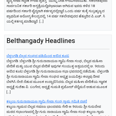
ವೈದ್ಯ ಸೇವಾ ಸ್ಮಾರಕ ಗೌರವ ಪ್ರಶಸ್ತಿ” ಯನ್ನು ನೀಡಿ ಗೌರವಿಸಲಾಯಿತು. ಸಕಲೇಶಪುರದ
ಸಾರ್ವಜನಿಕ ಸರ್ಕಾರಿ ಆಸ್ಪತ್ರೆಯಲ್ಲಿphysician ಆಗಿರುವ ಇವರು ಕಳೆದ 18
ವರ್ಷದಿಂದ ಸರ್ಕಾರಿ ವೈದ್ಯರಾಗಿ ಕರ್ತವ್ಯದಲ್ಲಿದ್ದಾರೆ.ಒಂದು ವರ್ಷ ಕುಕ್ಕೆ ಸುಬ್ರಹ್ಮಣ್ಯ ದ
ಪ್ರಾಥಮಿಕ ಆರೋಗ್ಯ ಕೇಂದ್ರದಲ್ಲಿ, 14 ವರ್ಷ ಸಕಲೇಶಪುರದ ಹೆತ್ತೂರಿನ ಪಿ.ಎಚ್. ಸಿ
ಯಲ್ಲಿ ಕರ್ತವ್ಯ ಮಾಡಿದ್ದಾರೆ. […]
Belthangady Headlines
ಬೆಳ್ತಂಗಡಿ ಬಿಲ್ಲವ ಸಂಘದ ವತಿಯಿಂದ ಆಟಿದ ಕೂಟ
ಬೆಳ್ತಂಗಡಿ :ಬೆಳ್ತಂಗಡಿ ಶ್ರೀ ಗುರುನಾರಾಯಣ ಸ್ವಾಮಿ ಸೇವಾ ಸಂಘ, ಬಿಲ್ಲವ ಮಹಿಳಾ
ವೇದಿಕೆ ಮತ್ತು ಯುವ ಬಿಲ್ಲವ ವೇದಿಕೆ ಇವುಗಳ ಸಂಯುಕ್ತ ಆಶ್ರಯದಲ್ಲಿ ಆ. 9ರಂದು
ಆಟಿದ ಕೂಟ ಬೆಳ್ತಂಗಡಿ ಶ್ರೀ ಗುರುನಾರಾಯಣ ಸಭಾ ಭವನದಲ್ಲಿ ನಡೆಯಿತು. ಬೆಳ್ತಂಗಡಿ
ಶ್ರೀ ಗುರುನಾರಾಯಣ ಸ್ವಾಮಿ ಸೇವಾ ಸಂಘದ ಅಧ್ಯಕ್ಷ ಜಯವಿಕ್ರಂ ಕಲ್ಲಾಪು ದೀಪ
ಬೆಳಗಿಸಿ ನೇಜಿ ನೆಡುವ ಮೂಲಕ ಉದ್ಘಾಟಿಸಿದರು.ಬಿಲ್ಲವ ಮಹಿಳಾ ವೇದಿಕೆಯ ಸ್ಥಾಪಕ
ಅಧ್ಯಕ್ಷೆ ಸುಜಿತಾ ವಿ. ಬಂಗೇರ, ಅಧ್ಯಕ್ಷೆ ಸುಮತಿ ಪ್ರಮೋದ್ ಚೆನ್ನೆಮನೆ ಆಡುವ ಮೂಲಕ
[…]
ಕಲ್ಮಂಜ ಗುರುನಾರಾಯಣ ಸ್ವಾಮಿ ಸೇವಾ ಸಂಘ ಗ್ರಾಮ ಸಮಿತಿ ರಚನೆ
ಕಲ್ಮಂಜ ಗ್ರಾಮದ ಬಿಲ್ಲವ ಸಮಾಜ ಭಾಂದವರು ಸೇರಿ ಆ.9ರಂದು ಶ್ರೀ ಗುರುದೇವ
ಮಠದ ಸಭಾಂಗಣದಲ್ಲಿ ಶ್ರೀ ಗುರು ನಾರಾಯಣ ಸ್ವಾಮಿ ಸೇವಾ ಸಂಘ ಕಲ್ಮಂಜ ಗ್ರಾಮ