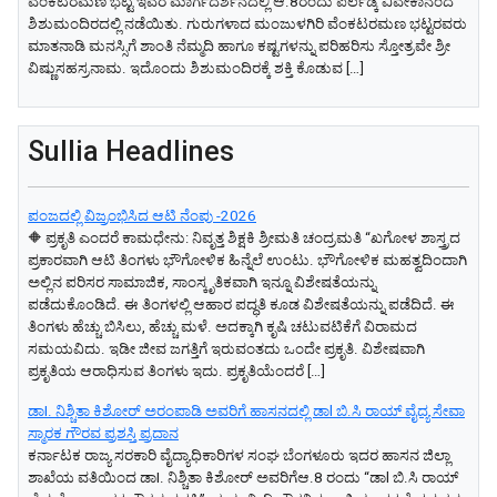
ವೆಂಕಟರಮಣ ಭಟ್ಟ ಇವರ ಮಾರ್ಗದರ್ಶನದಲ್ಲಿ ಆ.8ರಂದು ಪರ್ಲಡ್ಕ ವಿವೇಕಾನಂದ
ಶಿಶುಮಂದಿರದಲ್ಲಿ ನಡೆಯಿತು. ಗುರುಗಳಾದ ಮಂಜುಳಗಿರಿ ವೆಂಕಟರಮಣ ಭಟ್ಟರವರು
ಮಾತನಾಡಿ ಮನಸ್ಸಿಗೆ ಶಾಂತಿ ನೆಮ್ಮದಿ ಹಾಗೂ ಕಷ್ಟಗಳನ್ನು ಪರಿಹರಿಸು ಸ್ತೋತ್ರವೇ ಶ್ರೀ
ವಿಷ್ಣುಸಹಸ್ರನಾಮ. ಇದೊಂದು ಶಿಶುಮಂದಿರಕ್ಕೆ ಶಕ್ತಿ ಕೊಡುವ […]
Sullia Headlines
ಪಂಜದಲ್ಲಿ ವಿಜ್ರಂಭಿಸಿದ ಆಟಿ ನೆಂಪು -2026
🔶 ಪ್ರಕೃತಿ ಎಂದರೆ ಕಾಮಧೇನು: ನಿವೃತ್ತ ಶಿಕ್ಷಕಿ ಶ್ರೀಮತಿ ಚಂದ್ರಮತಿ “ಖಗೋಳ ಶಾಸ್ತ್ರದ
ಪ್ರಕಾರವಾಗಿ ಆಟಿ ತಿಂಗಳು ಭೌಗೋಳಿಕ ಹಿನ್ನೆಲೆ ಉಂಟು. ಭೌಗೋಳಿಕ ಮಹತ್ವದಿಂದಾಗಿ
ಅಲ್ಲಿನ ಪರಿಸರ ಸಾಮಾಜಿಕ, ಸಾಂಸ್ಕೃತಿಕವಾಗಿ ಇನ್ನೂ ವಿಶೇಷತೆಯನ್ನು
ಪಡೆದುಕೊಂಡಿದೆ. ಈ ತಿಂಗಳಲ್ಲಿ ಆಹಾರ ಪದ್ಧತಿ ಕೂಡ ವಿಶೇಷತೆಯನ್ನು ಪಡೆದಿದೆ. ಈ
ತಿಂಗಳು ಹೆಚ್ಚು ಬಿಸಿಲು, ಹೆಚ್ಚು ಮಳೆ. ಅದಕ್ಕಾಗಿ ಕೃಷಿ ಚಟುವಟಿಕೆಗೆ ವಿರಾಮದ
ಸಮಯವಿದು. ಇಡೀ ಜೀವ ಜಗತ್ತಿಗೆ ಇರುವಂತದು ಒಂದೇ ಪ್ರಕೃತಿ. ವಿಶೇಷವಾಗಿ
ಪ್ರಕೃತಿಯ ಆರಾಧಿಸುವ ತಿಂಗಳು ಇದು. ಪ್ರಕೃತಿಯೆಂದರೆ […]
ಡಾI. ನಿಶ್ಚಿತಾ ಕಿಶೋರ್ ಅರಂಪಾಡಿ ಅವರಿಗೆ ಹಾಸನದಲ್ಲಿ ಡಾl ಬಿ.ಸಿ ರಾಯ್ ವೈದ್ಯ ಸೇವಾ
ಸ್ಮಾರಕ ಗೌರವ ಪ್ರಶಸ್ತಿ ಪ್ರದಾನ
ಕರ್ನಾಟಕ ರಾಜ್ಯ ಸರಕಾರಿ ವೈದ್ಯಾಧಿಕಾರಿಗಳ ಸಂಘ ಬೆಂಗಳೂರು ಇದರ ಹಾಸನ ಜಿಲ್ಲಾ
ಶಾಖೆಯ ವತಿಯಿಂದ ಡಾI. ನಿಶ್ಚಿತಾ ಕಿಶೋರ್ ಅವರಿಗೆಆ.8 ರಂದು “ಡಾl ಬಿ.ಸಿ ರಾಯ್