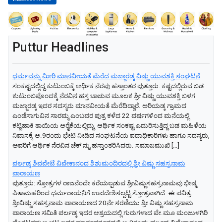
Puttur Headlines
ಧರ್ಮವನ್ನು ಮೀರಿ ಮಾನವೀಯತೆ ಮೆರೆದ ಮಜ್ಜಾರಡ್ಕ ವಿಷ್ಣು ಯುವಶಕ್ತಿ ಸಂಘಟನೆ
ಸಂಕಷ್ಟದಲ್ಲಿದ್ದ ಕುಟುಂಬಕ್ಕೆ ಆರ್ಥಿಕ ನೆರವು ಹಸ್ತಾಂತರ ಪುತ್ತೂರು: ಕಷ್ಟದಲ್ಲಿರುವ ಬಡ
ಕುಟುಂಬವೊಂದಕ್ಕೆ ನೆರವಿನ ಹಸ್ತ ಚಾಚುವ ಮೂಲಕ ಶ್ರೀ ವಿಷ್ಣು ಯುವಶಕ್ತಿ ಬಳಗ
ಮಜ್ಜಾರಡ್ಕ ಇದರ ಸದಸ್ಯರು ಮಾನವೀಯತೆ ಮೆರೆದಿದ್ದಾರೆ. ಅರಿಯಡ್ಕ ಗ್ರಾಮದ
ಎಂಡೆಸಾಗುವಿನ ಸಾರಮ್ಮ ಎಂಬವರ ಪುತ್ರ ಕಳೆದ 22 ವರ್ಷಗಳಿಂದ ಮನೆಯಲ್ಲಿ
ಕಟ್ಟಿಹಾಕಿ ತಾಯಿಯ ಆರೈಕೆಯಲ್ಲಿದ್ದು, ಆರ್ಥಿಕ ಸಂಕಷ್ಟ ಎದುರಿಸುತ್ತಿದ್ದ ಬಡ ಮಹಿಳೆಯ
ನಿವಾಸಕ್ಕೆ ಆ.9ರಂದು ಭೇಟಿ ನೀಡಿದ ಸಂಘಟನೆಯ ಪದಾಧಿಕಾರಿಗಳು ಹಾಗೂ ಸದಸ್ಯರು,
ಅವರಿಗೆ ಆರ್ಥಿಕ ನೆರವಿನ ಚೆಕ್ ನ್ನು ಹಸ್ತಾಂತರಿಸಿದರು. ಸಮಾಜಮುಖಿ […]
ಪರ್ಲಡ್ಕ ಶಿವಪೇಟೆ ವಿವೇಕಾನಂದ ಶಿಶುಮಂದಿರದಲ್ಲಿ ಶ್ರೀ ವಿಷ್ಣು ಸಹಸ್ರನಾಮ
ಪಾರಾಯಣ
ಪುತ್ತೂರು: ಸ್ತೋತ್ರಗಳ ರಾಜನೆಂದೇ ಕರೆಯಲ್ಪಡುವ ಶ್ರೀವಿಷ್ಣುಸಹಸ್ರನಾಮವು ಭೀಷ್ಮ
ಪಿತಾಮಹರಿಂದ ಧರ್ಮರಾಯನಿಗೆ ಉಪದೇಶಿಸಲ್ಪಟ್ಟ ಸ್ತೋತ್ರವಾಗಿದೆ. ಈ ಪವಿತ್ರ
ಶ್ರೀವಿಷ್ಣು ಸಹಸ್ರನಾಮ ಪಾರಾಯಣದ 20ನೇ ಸರಣಿಯು ಶ್ರೀ ವಿಷ್ಣು ಸಹಸ್ರನಾಮ
ಪಾರಾಯಣ ಸಮಿತಿ ಪರ್ಲಡ್ಕ ಇದರ ಆಶ್ರಯದಲ್ಲಿ ಗುರುಗಳಾದ ವೇ.ಮೂ ಮಂಜುಳಗಿರಿ